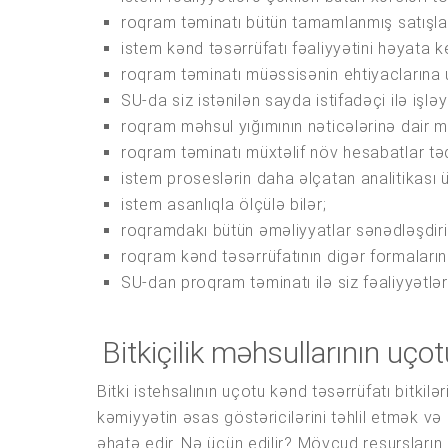
roqram təminatı bütün tamamlanmış satışla
istem kənd təsərrüfatı fəaliyyətini həyata k
roqram təminatı müəssisənin ehtiyaclarına uy
SU-da siz istənilən sayda istifadəçi ilə işl
roqram məhsul yığımının nəticələrinə dair mə
roqram təminatı müxtəlif növ hesabatlar tə
istem proseslərin daha əlçatan analitikası ü
istem asanlıqla ölçülə bilər;
roqramdakı bütün əməliyyatlar sənədləşdiri
roqram kənd təsərrüfatının digər formalarını
SU-dan proqram təminatı ilə siz fəaliyyətlər
Bitkiçilik məhsullarının uço
Bitki istehsalının uçotu kənd təsərrüfatı bitkil
kəmiyyətin əsas göstəricilərini təhlil etmək 
əhatə edir. Nə üçün edilir? Mövcud resursların 