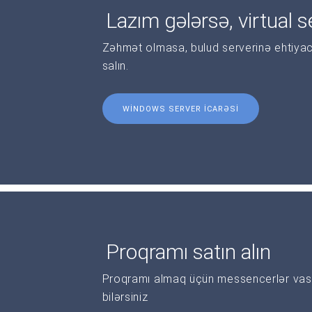
Lazım gələrsə, virtual se
Zəhmət olmasa, bulud serverinə ehtiyac
salın.
WINDOWS SERVER ICARƏSI
Proqramı satın alın
Proqramı almaq üçün messencerlər vasi
bilərsiniz