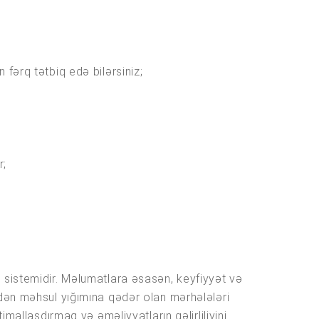
 fərq tətbiq edə bilərsiniz;
r;
otu sistemidir. Məlumatlara əsasən, keyfiyyət və
dən məhsul yığımına qədər olan mərhələləri
mallaşdırmaq və əməliyyatların gəlirliliyini