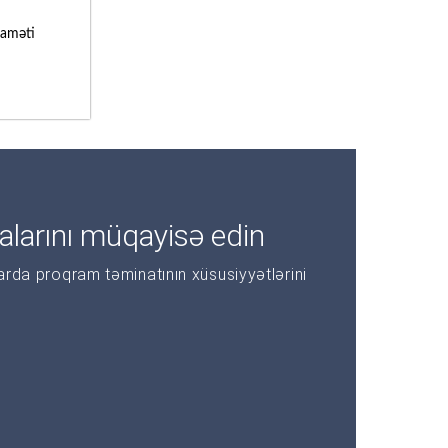
laməti
alarını müqayisə edin
larda proqram təminatının xüsusiyyətlərini