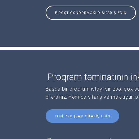
E-POÇT GÖNDƏRMƏKLƏ SIFARIŞ EDIN
Proqram təminatının ink
Başqa bir proqram istəyirsinizsə, çox s
bilərsiniz. Həm də sifariş vermək üçün 
YENI PROQRAM SIFARIŞ EDIN