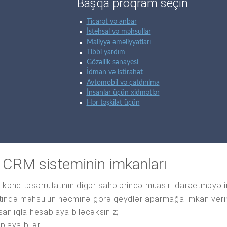
Başqa proqram seçin
Ticarət və anbar
İstehsal və məhsullar
Maliyyə əməliyyatları
Tibbi yardım
Gözəllik sənayesi
İdman və istirahət
Avtomobil və çatdırılma
İnsanlar üçün xidmətlər
Hər təşkilat üçün
n CRM sisteminin imkanları
və kənd təsərrüfatının digər sahələrində müasir idarəetməyə
tində məhsulun həcminə görə qeydlər aparmağa imkan verir
asanlıqla hesablaya biləcəksiniz;
playa bilər;