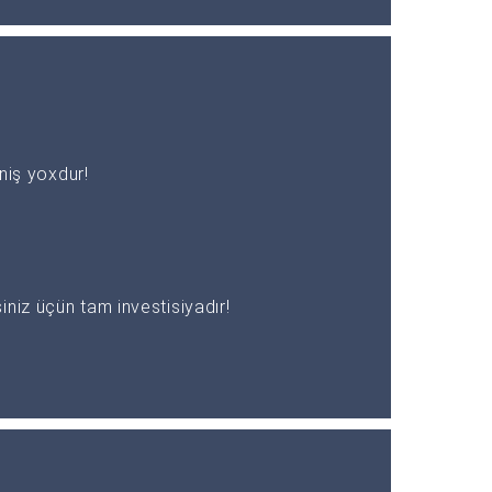
əniş yoxdur!
niz üçün tam investisiyadır!