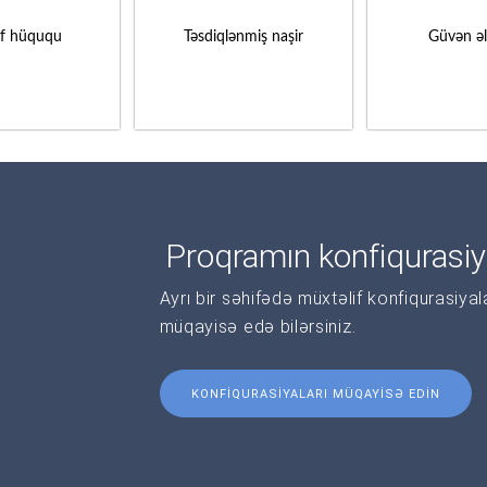
if hüququ
Təsdiqlənmiş naşir
Güvən ə
Proqramın konfiqurasiy
Ayrı bir səhifədə müxtəlif konfiqurasiya
müqayisə edə bilərsiniz.
KONFIQURASIYALARI MÜQAYISƏ EDIN