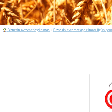
Biznesin avtomatlaşdırılması
›
Biznesin avtomatlaşdırılması üçün pro