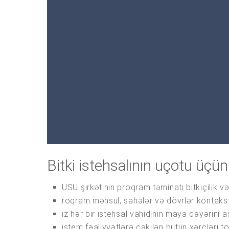
Bitki istehsalının uçotu üçü
USU şirkətinin proqram təminatı bitkiçilik 
roqram məhsul, sahələr və dövrlər konteks
iz hər bir istehsal vahidinin maya dəyərini 
istem fəaliyyətlərə çəkilən bütün xərcləri to