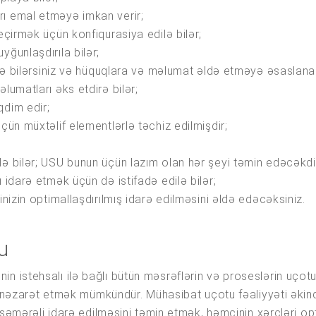
rı emal etməyə imkan verir;
eçirmək üçün konfiqurasiya edilə bilər;
ğunlaşdırıla bilər;
əyə bilərsiniz və hüquqlara və məlumat əldə etməyə əsaslanan
lumatları əks etdirə bilər;
qdim edir;
çün müxtəlif elementlərlə təchiz edilmişdir;
lə bilər; USU bunun üçün lazım olan hər şeyi təmin edəcəkdi
 idarə etmək üçün də istifadə edilə bilər;
inizin optimallaşdırılmış idarə edilməsini əldə edəcəksiniz.
tu
ərinin istehsalı ilə bağlı bütün məsrəflərin və proseslərin uç
və nəzarət etmək mümkündür. Mühasibat uçotu fəaliyyəti əkin
səmərəli idarə edilməsini təmin etmək, həmçinin xərcləri opti