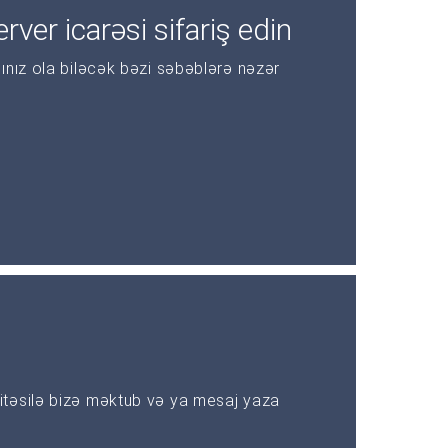
rver icarəsi sifariş edin
ınız ola biləcək bəzi səbəblərə nəzər
təsilə bizə məktub və ya mesaj yaza