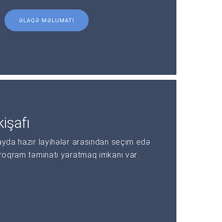
ƏLAQƏ MƏLUMATI
işafı
ayda hazır layihələr arasından seçim edə
proqram təminatı yaratmaq imkanı var.