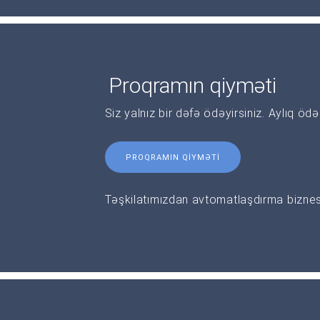
Proqramın qiyməti
Siz yalnız bir dəfə ödəyirsiniz. Aylıq öd
PROQRAMIN QIYMƏTI
Təşkilatımızdan avtomatlaşdırma biznesi