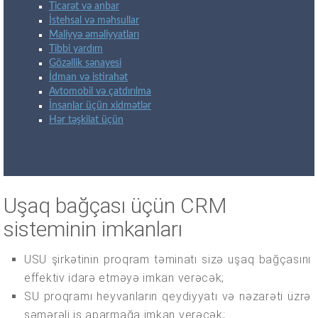
Ticarət və anbar
İstehsal və məhsullar
Maliyyə əməliyyatları
Tibbi yardım
Gözəllik sənayesi
İdman və istirahət
Avtomobil və çatdırılma
İnsanlar üçün xidmətlər
Hər təşkilat üçün
Uşaq bağçası üçün CRM
sisteminin imkanları
USU şirkətinin proqram təminatı sizə uşaq bağçasını
effektiv idarə etməyə imkan verəcək;
SU proqramı heyvanların qeydiyyatı və nəzarəti üzrə
səmərəli iş aparmağa imkan verəcək;