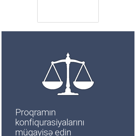
Proqramın
konfiqurasiyalarını
müqayisə edin