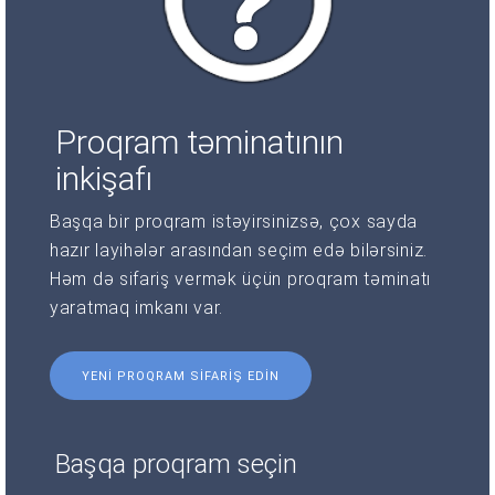
Proqram təminatının
inkişafı
Başqa bir proqram istəyirsinizsə, çox sayda
hazır layihələr arasından seçim edə bilərsiniz.
Həm də sifariş vermək üçün proqram təminatı
yaratmaq imkanı var.
YENI PROQRAM SIFARIŞ EDIN
Başqa proqram seçin