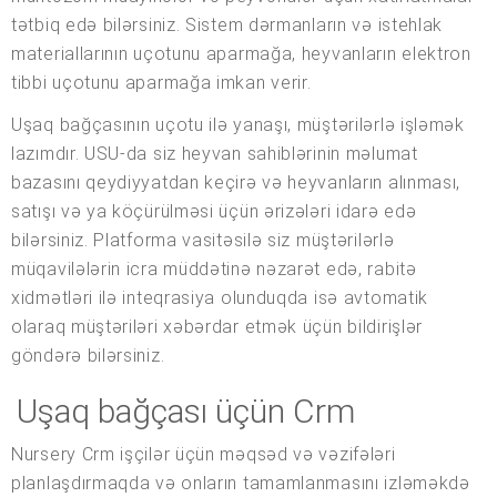
tətbiq edə bilərsiniz. Sistem dərmanların və istehlak
materiallarının uçotunu aparmağa, heyvanların elektron
tibbi uçotunu aparmağa imkan verir.
Uşaq bağçasının uçotu ilə yanaşı, müştərilərlə işləmək
lazımdır. USU-da siz heyvan sahiblərinin məlumat
bazasını qeydiyyatdan keçirə və heyvanların alınması,
satışı və ya köçürülməsi üçün ərizələri idarə edə
bilərsiniz. Platforma vasitəsilə siz müştərilərlə
müqavilələrin icra müddətinə nəzarət edə, rabitə
xidmətləri ilə inteqrasiya olunduqda isə avtomatik
olaraq müştəriləri xəbərdar etmək üçün bildirişlər
göndərə bilərsiniz.
Uşaq bağçası üçün Crm
Nursery Crm işçilər üçün məqsəd və vəzifələri
planlaşdırmaqda və onların tamamlanmasını izləməkdə