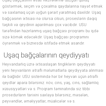
Uşaq bağçasının əsas vəzifələrinə düzgün qulluq
göstərmək, seçim və çoxalma qaydalarına riayət etmək
və saxlamaq üçün uyğun şərait yaratmaq daxildir. Uşaq
bağçasının ixtisası nə olursa olsun, proseslərin dəqiq
təşkili və qeydinin aparılması çox vacibdir. USU
tərəfindən hazırlanmış uşaq bağçası proqramı bu işdə
sizə kömək edəcəkdir. Uşaq bağçası proqramını
öyrənmək və biznesdə istifadə etmək asandır.
Uşaq bağçalarının qeydiyyatı
Heyvandarlıq üzrə ixtisaslaşan tingliklərin qeydiyyatı
yeni heyvanların ətraflı məlumatlarla qeydiyyata alınması
ilə bağlıdır. USU sistemində hər bir heyvan üçün ətraflı
qeydlər apara bilərsiniz: növ, cins, yaş, cins, sağlamlıq
xüsusiyyətləri və s. Proqram təminatında siz tibbi
prosedurların tarixini saxlaya bilərsiniz, məsələn,
peyvəndlər, əməliyyatlar, müalicələr və s.