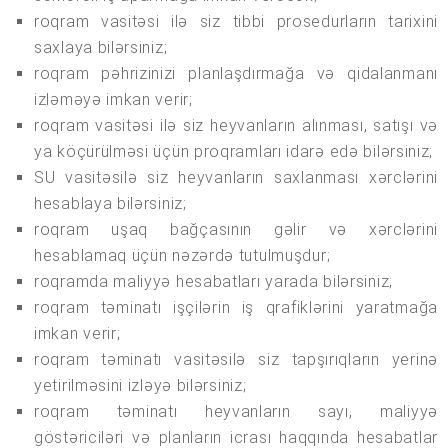
roqram vasitəsi ilə siz tibbi prosedurların tarixini
saxlaya bilərsiniz;
roqram pəhrizinizi planlaşdırmağa və qidalanmanı
izləməyə imkan verir;
roqram vasitəsi ilə siz heyvanların alınması, satışı və
ya köçürülməsi üçün proqramları idarə edə bilərsiniz;
SU vasitəsilə siz heyvanların saxlanması xərclərini
hesablaya bilərsiniz;
roqram uşaq bağçasının gəlir və xərclərini
hesablamaq üçün nəzərdə tutulmuşdur;
roqramda maliyyə hesabatları yarada bilərsiniz;
roqram təminatı işçilərin iş qrafiklərini yaratmağa
imkan verir;
roqram təminatı vasitəsilə siz tapşırıqların yerinə
yetirilməsini izləyə bilərsiniz;
roqram təminatı heyvanların sayı, maliyyə
göstəriciləri və planların icrası haqqında hesabatlar