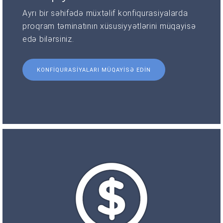
Ayrı bir səhifədə müxtəlif konfiqurasiyalarda
proqram təminatının xüsusiyyətlərini müqayisə
edə bilərsiniz.
KONFIQURASIYALARI MÜQAYISƏ EDIN