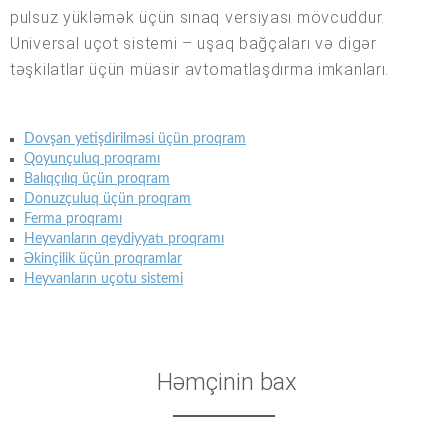
pulsuz yükləmək üçün sınaq versiyası mövcuddur.
Universal uçot sistemi – uşaq bağçaları və digər
təşkilatlar üçün müasir avtomatlaşdırma imkanları.
Dovşan yetişdirilməsi üçün proqram
Qoyunçuluq proqramı
Balıqçılıq üçün proqram
Donuzçuluq üçün proqram
Ferma proqramı
Heyvanların qeydiyyatı proqramı
Əkinçilik üçün proqramlar
Heyvanların uçotu sistemi
Həmçinin bax