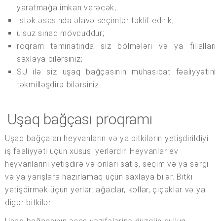
yaratmağa imkan verəcək;
İstək əsasında əlavə seçimlər təklif edirik;
ulsuz sınaq mövcuddur;
roqram təminatında siz bölmələri və ya filialları
saxlaya bilərsiniz;
SU ilə siz uşaq bağçasının mühasibat fəaliyyətini
təkmilləşdirə bilərsiniz.
Uşaq bağçası proqramı
Uşaq bağçaları heyvanların və ya bitkilərin yetişdirildiyi
iş fəaliyyəti üçün xüsusi yerlərdir. Heyvanlar ev
heyvanlarını yetişdirə və onları satış, seçim və ya sərgi
və ya yarışlara hazırlamaq üçün saxlaya bilər. Bitki
yetişdirmək üçün yerlər: ağaclar, kollar, çiçəklər və ya
digər bitkilər.