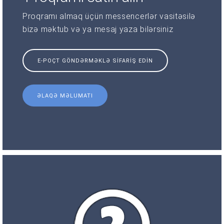
Proqramı almaq üçün messencerlər vasitəsilə
bizə məktub və ya mesaj yaza bilərsiniz
E-POÇT GÖNDƏRMƏKLƏ SIFARIŞ EDIN
ƏLAQƏ MƏLUMATI