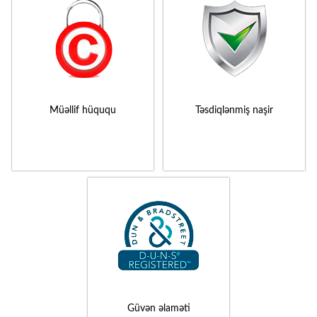
Müəllif hüququ
Təsdiqlənmiş naşir
Güvən əlaməti