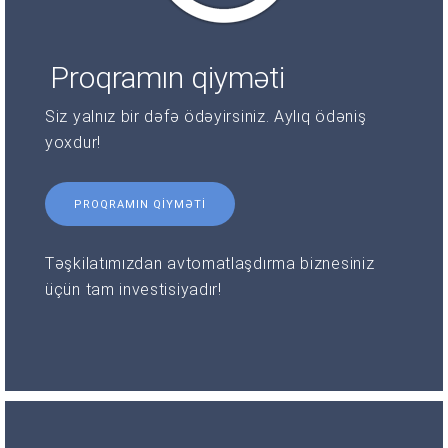
Proqramın qiyməti
Siz yalnız bir dəfə ödəyirsiniz. Aylıq ödəniş
yoxdur!
PROQRAMIN QIYMƏTI
Təşkilatımızdan avtomatlaşdırma biznesiniz
üçün tam investisiyadır!