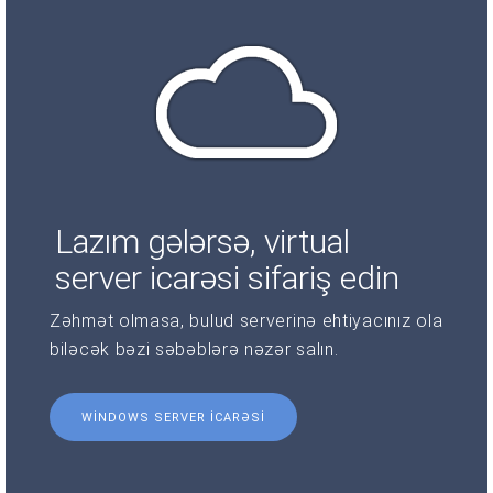
Lazım gələrsə, virtual
server icarəsi sifariş edin
Zəhmət olmasa, bulud serverinə ehtiyacınız ola
biləcək bəzi səbəblərə nəzər salın.
WINDOWS SERVER ICARƏSI