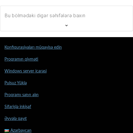
Bu bölmədəki digər səhifələrə baxın
Konfiqurasiyaları müqayisə edin
Proqramın qiyməti
Windows server icarəsi
Pulsuz Yüklə
Proqramı satın alın
Sifarişlə inkişaf
Əvvələ qayıt
Azərbaycan