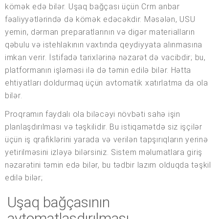
kömək edə bilər. Uşaq bağçası üçün Crm anbar
fəaliyyətlərində də kömək edəcəkdir. Məsələn, USU
yemin, dərman preparatlarının və digər materialların
qəbulu və istehlakının vaxtında qeydiyyata alınmasına
imkan verir. İstifadə tarixlərinə nəzarət də vacibdir; bu,
platformanın işləməsi ilə də təmin edilə bilər. Hətta
ehtiyatları doldurmaq üçün avtomatik xatırlatma da ola
bilər.
Proqramın faydalı ola biləcəyi növbəti sahə işin
planlaşdırılması və təşkilidir. Bu istiqamətdə siz işçilər
üçün iş qrafiklərini yarada və verilən tapşırıqların yerinə
yetirilməsini izləyə bilərsiniz. Sistem məlumatlara giriş
nəzarətini təmin edə bilər, bu tədbir lazım olduqda təşkil
edilə bilər;
Uşaq bağçasının
avtomatlaşdırılması