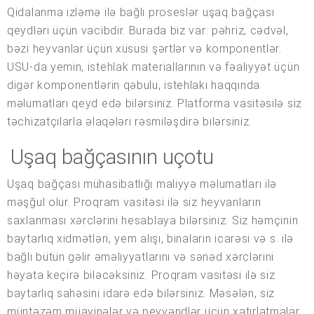
Qidalanma izləmə ilə bağlı proseslər uşaq bağçası
qeydləri üçün vacibdir. Burada biz var: pəhriz, cədvəl,
bəzi heyvanlar üçün xüsusi şərtlər və komponentlər.
USU-da yemin, istehlak materiallarının və fəaliyyət üçün
digər komponentlərin qəbulu, istehlakı haqqında
məlumatları qeyd edə bilərsiniz. Platforma vasitəsilə siz
təchizatçılarla əlaqələri rəsmiləşdirə bilərsiniz.
Uşaq bağçasının uçotu
Uşaq bağçası mühasibatlığı maliyyə məlumatları ilə
məşğul olur. Proqram vasitəsi ilə siz heyvanların
saxlanması xərclərini hesablaya bilərsiniz. Siz həmçinin
baytarlıq xidmətləri, yem alışı, binaların icarəsi və s. ilə
bağlı bütün gəlir əməliyyatlarını və sənəd xərclərini
həyata keçirə biləcəksiniz. Proqram vasitəsi ilə siz
baytarlıq sahəsini idarə edə bilərsiniz. Məsələn, siz
müntəzəm müayinələr və peyvəndlər üçün xatırlatmalar