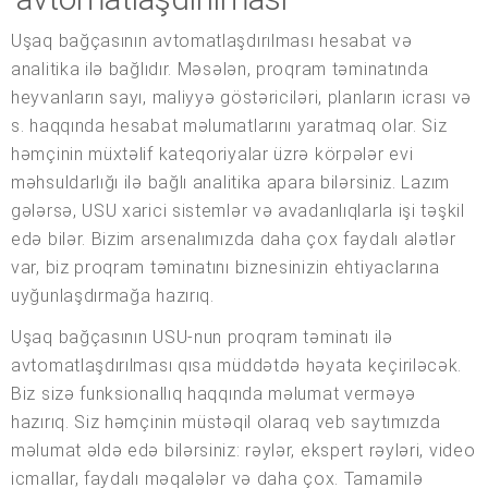
Uşaq bağçasının avtomatlaşdırılması hesabat və
analitika ilə bağlıdır. Məsələn, proqram təminatında
heyvanların sayı, maliyyə göstəriciləri, planların icrası və
s. haqqında hesabat məlumatlarını yaratmaq olar. Siz
həmçinin müxtəlif kateqoriyalar üzrə körpələr evi
məhsuldarlığı ilə bağlı analitika apara bilərsiniz. Lazım
gələrsə, USU xarici sistemlər və avadanlıqlarla işi təşkil
edə bilər. Bizim arsenalımızda daha çox faydalı alətlər
var, biz proqram təminatını biznesinizin ehtiyaclarına
uyğunlaşdırmağa hazırıq.
Uşaq bağçasının USU-nun proqram təminatı ilə
avtomatlaşdırılması qısa müddətdə həyata keçiriləcək.
Biz sizə funksionallıq haqqında məlumat verməyə
hazırıq. Siz həmçinin müstəqil olaraq veb saytımızda
məlumat əldə edə bilərsiniz: rəylər, ekspert rəyləri, video
icmallar, faydalı məqalələr və daha çox. Tamamilə