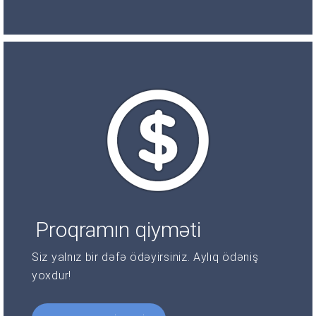
Proqramın qiyməti
Siz yalnız bir dəfə ödəyirsiniz. Aylıq ödəniş
yoxdur!