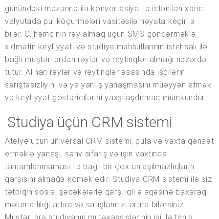
günündəki məzənnə ilə konvertasiya ilə istənilən xarici
valyutada pul köçürmələri vasitəsilə həyata keçirilə
bilər. O, həmçinin rəy almaq üçün SMS göndərməklə
xidmətin keyfiyyəti və studiya məhsullarının istehsalı ilə
bağlı müştərilərdən rəylər və reytinqlər almağı nəzərdə
tutur. Alınan rəylər və reytinqlər əsasında işçilərin
səriştəsizliyini və ya yanlış yanaşmasını müəyyən etmək
və keyfiyyət göstəricilərini yaxşılaşdırmaq mümkündür.
Studiya üçün CRM sistemi
Atelye üçün universal CRM sistemi, pula və vaxta qənaət
etməklə yanaşı, səhv sifariş və işin vaxtında
tamamlanmaması ilə bağlı bir çox anlaşılmazlıqların
qarşısını almağa kömək edir. Studiya CRM sistemi ilə siz
tətbiqin sosial şəbəkələrlə qarşılıqlı əlaqəsinə baxaraq
məlumatlılığı artıra və satışlarınızı artıra bilərsiniz.
Müştərilərə studiyanın mütəxəssislərinin işi ilə tanış