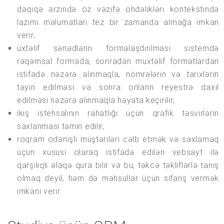
dəqiqə ərzində öz vəzifə öhdəlikləri kontekstində
lazımi məlumatları tez bir zamanda almağa imkan
verir;
üxtəlif sənədlərin formalaşdırılması sistemdə
rəqəmsal formada, sonradan müxtəlif formatlardan
istifadə nəzərə alınmaqla, nömrələrin və tarixlərin
təyin edilməsi və sonra onların reyestrə daxil
edilməsi nəzərə alınmaqla həyata keçirilir;
ikiş istehsalının rahatlığı üçün qrafik təsvirlərin
saxlanması təmin edilir;
roqram ödənişli müştəriləri cəlb etmək və saxlamaq
üçün xüsusi olaraq istifadə edilən vebsayt ilə
qarşılıqlı əlaqə qura bilir və bu, təkcə təkliflərlə tanış
olmaq deyil, həm də məhsullar üçün sifariş vermək
imkanı verir.