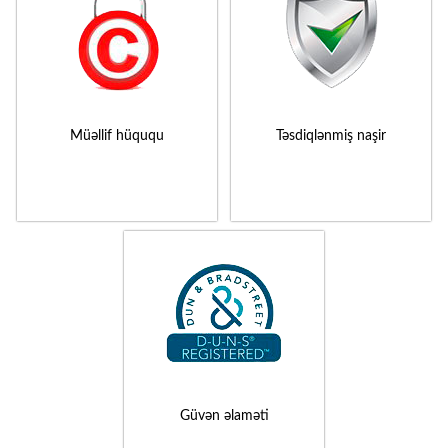
Müəllif hüququ
Təsdiqlənmiş naşir
Güvən əlaməti