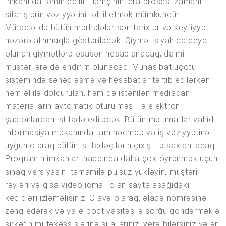
imkanı da təmin edilir. Həmçinin icra prosesi zamanı
sifarişlərin vəziyyətini təhlil etmək mümkündür.
Müraciətdə bütün mərhələlər son tarixlər və keyfiyyət
nəzərə alınmaqla göstəriləcək. Qiymət siyahıda qeyd
olunan qiymətlərə əsasən hesablanacaq, daimi
müştərilərə də endirim olunacaq. Mühasibat uçotu
sistemində sənədləşmə və hesabatlar tərtib edilərkən
həm əl ilə doldurulan, həm də istənilən mediadan
materialların avtomatik ötürülməsi ilə elektron
şablonlardan istifadə ediləcək. Bütün məlumatlar vahid
informasiya məkanında tam həcmdə və iş vəziyyətinə
uyğun olaraq bütün istifadəçilərin çıxışı ilə saxlanılacaq.
Proqramın imkanları haqqında daha çox öyrənmək üçün
sınaq versiyasını tamamilə pulsuz yükləyin, müştəri
rəyləri və qısa video icmalı olan sayta aşağıdakı
keçidləri izləməlisiniz. Əlavə olaraq, əlaqə nömrəsinə
zəng edərək və ya e-poçt vasitəsilə sorğu göndərməklə
şirkətin mütəxəssislərinə suallarınızı verə bilərsiniz və ən