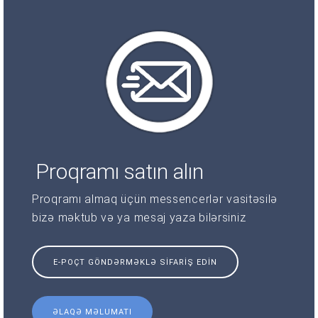
Proqramı satın alın
Proqramı almaq üçün messencerlər vasitəsilə
bizə məktub və ya mesaj yaza bilərsiniz
E-POÇT GÖNDƏRMƏKLƏ SIFARIŞ EDIN
ƏLAQƏ MƏLUMATI