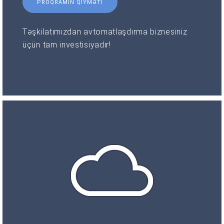
PROQRAMIN QIYMƏTI
Təşkilatımızdan avtomatlaşdırma biznesiniz
üçün tam investisiyadır!