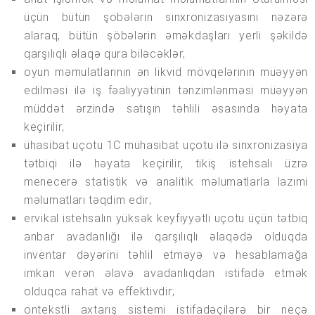
üçün bütün şöbələrin sinxronizasiyasını nəzərə
alaraq, bütün şöbələrin əməkdaşları yerli şəkildə
qarşılıqlı əlaqə qura biləcəklər;
oyun məmulatlarının ən likvid mövqelərinin müəyyən
edilməsi ilə iş fəaliyyətinin tənzimlənməsi müəyyən
müddət ərzində satışın təhlili əsasında həyata
keçirilir;
ühasibat uçotu 1C mühasibat uçotu ilə sinxronizasiya
tətbiqi ilə həyata keçirilir, tikiş istehsalı üzrə
menecerə statistik və analitik məlumatlarla lazımi
məlumatları təqdim edir;
ervikal istehsalın yüksək keyfiyyətli uçotu üçün tətbiq
anbar avadanlığı ilə qarşılıqlı əlaqədə olduqda
inventar dəyərini təhlil etməyə və hesablamağa
imkan verən əlavə avadanlıqdan istifadə etmək
olduqca rahat və effektivdir;
ontekstli axtarış sistemi istifadəçilərə bir neçə