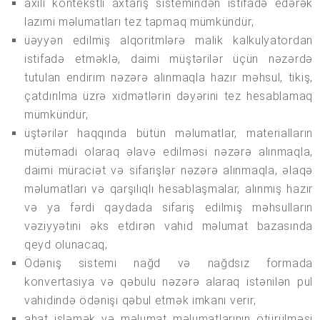
axili kontekstli axtarış sistemindən istifadə edərək
lazımi məlumatları tez tapmaq mümkündür;
üəyyən edilmiş alqoritmlərə malik kalkulyatordan
istifadə etməklə, daimi müştərilər üçün nəzərdə
tutulan endirim nəzərə alınmaqla hazır məhsul, tikiş,
çatdırılma üzrə xidmətlərin dəyərini tez hesablamaq
mümkündür;
üştərilər haqqında bütün məlumatlar, materialların
mütəmadi olaraq əlavə edilməsi nəzərə alınmaqla,
daimi müraciət və sifarişlər nəzərə alınmaqla, əlaqə
məlumatları və qarşılıqlı hesablaşmalar, alınmış hazır
və ya fərdi qaydada sifariş edilmiş məhsulların
vəziyyətini əks etdirən vahid məlumat bazasında
qeyd olunacaq;
Ödəniş sistemi nağd və nağdsız formada
konvertasiya və qəbulu nəzərə alaraq istənilən pul
vahidində ödənişi qəbul etmək imkanı verir;
ahat işləmək və məlumat məlumatlarının ötürülməsi