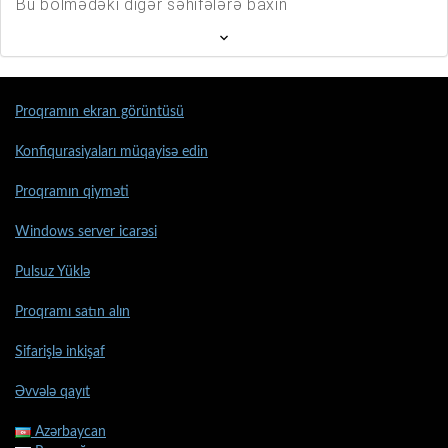
Bu bölmədəki digər səhifələrə baxın
Proqramın ekran görüntüsü
Konfiqurasiyaları müqayisə edin
Proqramın qiyməti
Windows server icarəsi
Pulsuz Yüklə
Proqramı satın alın
Sifarişlə inkişaf
Əvvələ qayıt
Azərbaycan