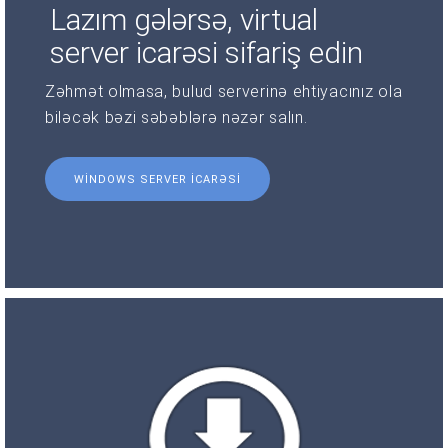
Lazım gələrsə, virtual
server icarəsi sifariş edin
Zəhmət olmasa, bulud serverinə ehtiyacınız ola
biləcək bəzi səbəblərə nəzər salın.
WINDOWS SERVER ICARƏSI