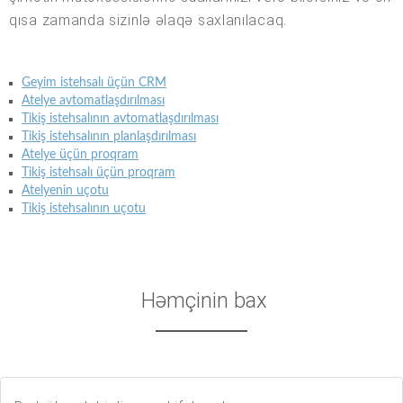
qısa zamanda sizinlə əlaqə saxlanılacaq.
Geyim istehsalı üçün CRM
Atelye avtomatlaşdırılması
Tikiş istehsalının avtomatlaşdırılması
Tikiş istehsalının planlaşdırılması
Atelye üçün proqram
Tikiş istehsalı üçün proqram
Atelyenin uçotu
Tikiş istehsalının uçotu
Həmçinin bax