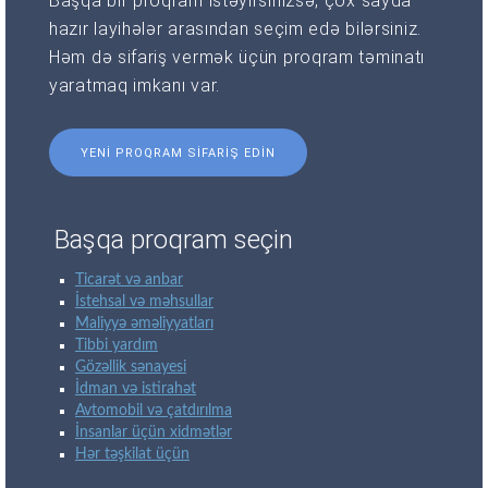
Başqa bir proqram istəyirsinizsə, çox sayda
hazır layihələr arasından seçim edə bilərsiniz.
Həm də sifariş vermək üçün proqram təminatı
yaratmaq imkanı var.
YENI PROQRAM SIFARIŞ EDIN
Başqa proqram seçin
Ticarət və anbar
İstehsal və məhsullar
Maliyyə əməliyyatları
Tibbi yardım
Gözəllik sənayesi
İdman və istirahət
Avtomobil və çatdırılma
İnsanlar üçün xidmətlər
Hər təşkilat üçün