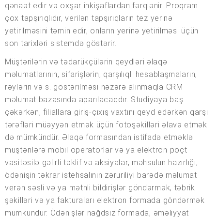
qənaət edir və oxşar inkişaflardan fərqlənir. Proqram
çox tapşırıqlıdır, verilən tapşırıqların tez yerinə
yetirilməsini təmin edir, onların yerinə yetirilməsi üçün
son tarixləri sistemdə göstərir.
Müştərilərin və tədarükçülərin qeydləri əlaqə
məlumatlarının, sifarişlərin, qarşılıqlı hesablaşmaların,
rəylərin və s. göstərilməsi nəzərə alınmaqla CRM
məlumat bazasında aparılacaqdır. Studiyaya baş
çəkərkən, filiallara giriş-çıxış vaxtını qeyd edərkən qarşı
tərəfləri müəyyən etmək üçün fotoşəkilləri əlavə etmək
də mümkündür. Əlaqə formasından istifadə etməklə
müştərilərə mobil operatorlar və ya elektron poçt
vasitəsilə gəlirli təklif və aksiyalar, məhsulun hazırlığı,
ödənişin təkrar istehsalının zəruriliyi barədə məlumat
verən səsli və ya mətnli bildirişlər göndərmək, təbrik
şəkilləri və ya fakturaları elektron formada göndərmək
mümkündür. Ödənişlər nağdsız formada, əməliyyat