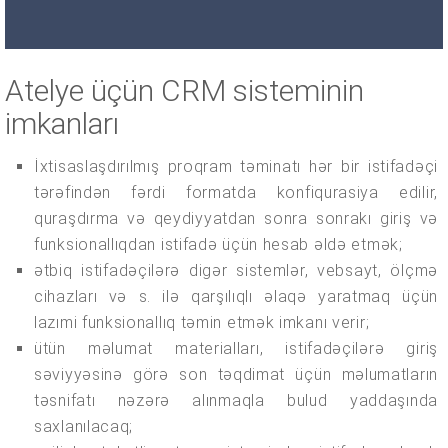
Atelye üçün CRM sisteminin
imkanları
İxtisaslaşdırılmış proqram təminatı hər bir istifadəçi
tərəfindən fərdi formatda konfiqurasiya edilir,
quraşdırma və qeydiyyatdan sonra sonrakı giriş və
funksionallıqdan istifadə üçün hesab əldə etmək;
ətbiq istifadəçilərə digər sistemlər, vebsayt, ölçmə
cihazları və s. ilə qarşılıqlı əlaqə yaratmaq üçün
lazımi funksionallıq təmin etmək imkanı verir;
ütün məlumat materialları, istifadəçilərə giriş
səviyyəsinə görə son təqdimat üçün məlumatların
təsnifatı nəzərə alınmaqla bulud yaddaşında
saxlanılacaq;