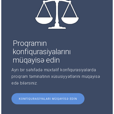
Proqramın
konfiqurasiyalarını
müqayisə edin
Ayrı bir səhifədə müxtəlif konfiqurasiyalarda
proqram təminatının xüsusiyyətlərini müqayisə
edə bilərsiniz.
KONFIQURASIYALARI MÜQAYISƏ EDIN