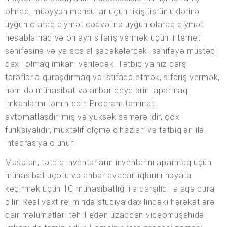
olmaq, müəyyən məhsullar üçün tikiş üstünlüklərinə
uyğun olaraq qiymət cədvəlinə uyğun olaraq qiymət
hesablamaq və onlayn sifariş vermək üçün internet
səhifəsinə və ya sosial şəbəkələrdəki səhifəyə müstəqil
daxil olmaq imkanı veriləcək. Tətbiq yalnız qarşı
tərəflərlə quraşdırmaq və istifadə etmək, sifariş vermək,
həm də mühasibat və anbar qeydlərini aparmaq
imkanlarını təmin edir. Proqram təminatı
avtomatlaşdırılmış və yüksək səmərəlidir, çox
funksiyalıdır, müxtəlif ölçmə cihazları və tətbiqləri ilə
inteqrasiya olunur.
Məsələn, tətbiq inventarların inventarını aparmaq üçün
mühasibat uçotu və anbar avadanlıqlarını həyata
keçirmək üçün 1C mühasibatlığı ilə qarşılıqlı əlaqə qura
bilir. Real vaxt rejimində studiya daxilindəki hərəkətlərə
dair məlumatları təhlil edən uzaqdan videomüşahidə