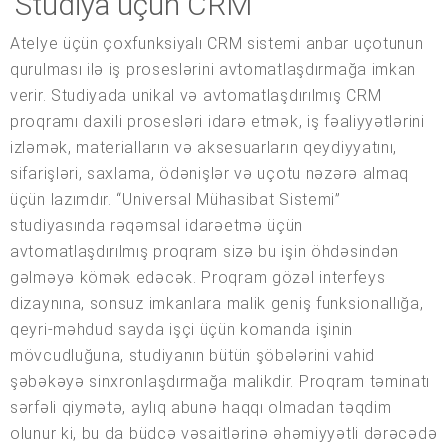
Studiya üçün CRM
Atelye üçün çoxfunksiyalı CRM sistemi anbar uçotunun
qurulması ilə iş proseslərini avtomatlaşdırmağa imkan
verir. Studiyada unikal və avtomatlaşdırılmış CRM
proqramı daxili prosesləri idarə etmək, iş fəaliyyətlərini
izləmək, materialların və aksesuarların qeydiyyatını,
sifarişləri, saxlama, ödənişlər və uçotu nəzərə almaq
üçün lazımdır. “Universal Mühasibat Sistemi”
studiyasında rəqəmsal idarəetmə üçün
avtomatlaşdırılmış proqram sizə bu işin öhdəsindən
gəlməyə kömək edəcək. Proqram gözəl interfeys
dizaynına, sonsuz imkanlara malik geniş funksionallığa,
qeyri-məhdud sayda işçi üçün komanda işinin
mövcudluğuna, studiyanın bütün şöbələrini vahid
şəbəkəyə sinxronlaşdırmağa malikdir. Proqram təminatı
sərfəli qiymətə, aylıq abunə haqqı olmadan təqdim
olunur ki, bu da büdcə vəsaitlərinə əhəmiyyətli dərəcədə