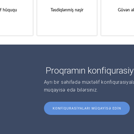
if hüququ
Təsdiqlənmiş naşir
Güvən ə
Proqramın konfiqurasiy
Ayrı bir səhifədə müxtəlif konfiqurasiya
müqayisə edə bilərsiniz.
KONFIQURASIYALARI MÜQAYISƏ EDIN