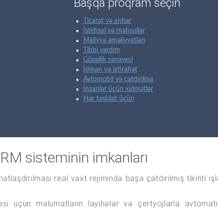
Başqa proqram seçin
Ticarət və anbar
İstehsal və məhsullar
Maliyyə əməliyyatları
Tibbi yardım
Gözəllik sənayesi
İdman və istirahət
Avtomobil və çatdırılma
İnsanlar üçün xidmətlər
Hər təşkilat üçün
 CRM sisteminin imkanları
tlaşdırılması real vaxt rejimində başa çatdırılmış tikinti i
si üçün məlumatların layihələr və çertyojlarla avtomatik