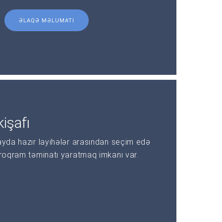
ƏLAQƏ MƏLUMATI
işafı
ayda hazır layihələr arasından seçim edə
proqram təminatı yaratmaq imkanı var.