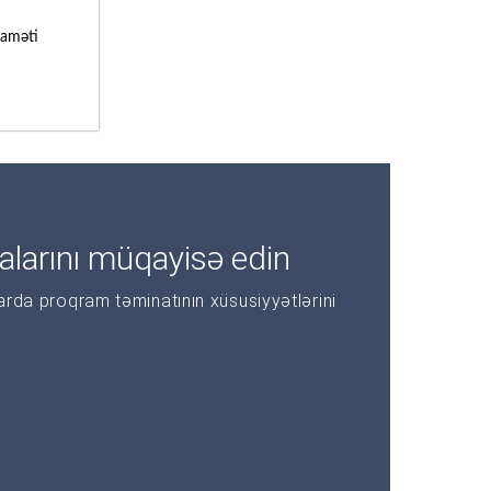
laməti
alarını müqayisə edin
larda proqram təminatının xüsusiyyətlərini