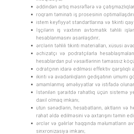
əddindən artıq məsrəflərə və çatışmazlıqlara
roqram təminatı iş prosesinin optimallaşdı
istem keyfiyyət standartlarına və tikinti qa
İşçilərin iş vaxtının avtomatik təhlili i
hesablanmasını asanlaşdırır;
ərclərin təhlili tikinti materialları, xüsusi
əchizatçı və podratçılarla hesablaşmaları
hesablardan pul vəsaitlərinin təmassız köçü
odratçının idarə edilməsi effektiv qarşılıqlı
ikinti və avadanlıqların gedişatının ümumi gös
amamlanmış əməliyyatlar və istifadə olunan
İstənilən şəraitdə rahatlıq üçün sistemə y
daxil olmaq imkanı;
ütün sənədlərin, hesabatların, aktların və
rahat əldə edilməsini və axtarışını təmin edi
ərclər və gəlirlər haqqında məlumatların av
sinxronizasiya imkanı;