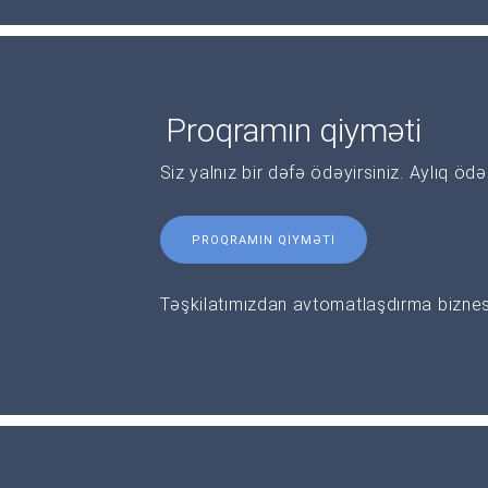
Proqramın qiyməti
Siz yalnız bir dəfə ödəyirsiniz. Aylıq öd
PROQRAMIN QIYMƏTI
Təşkilatımızdan avtomatlaşdırma biznesi