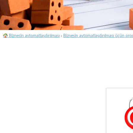
Biznesin avtomatlaşdırılması
›
Biznesin avtomatlaşdırılması üçün pro