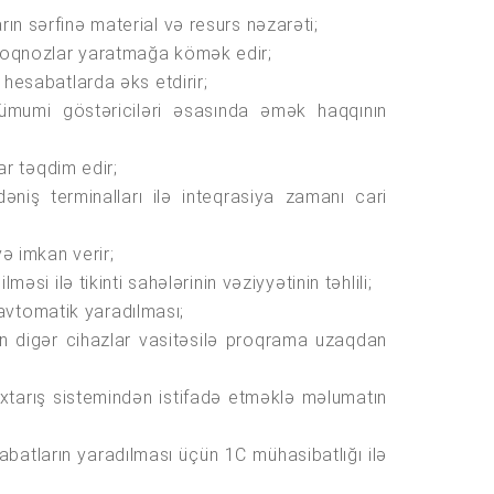
rın sərfinə material və resurs nəzarəti;
 proqnozlar yaratmağa kömək edir;
 hesabatlarda əks etdirir;
in ümumi göstəriciləri əsasında əmək haqqının
lar təqdim edir;
əniş terminalları ilə inteqrasiya zamanı cari
yə imkan verir;
əsi ilə tikinti sahələrinin vəziyyətinin təhlili;
avtomatik yaradılması;
çün digər cihazlar vasitəsilə proqrama uzaqdan
 axtarış sistemindən istifadə etməklə məlumatın
abatların yaradılması üçün 1C mühasibatlığı ilə