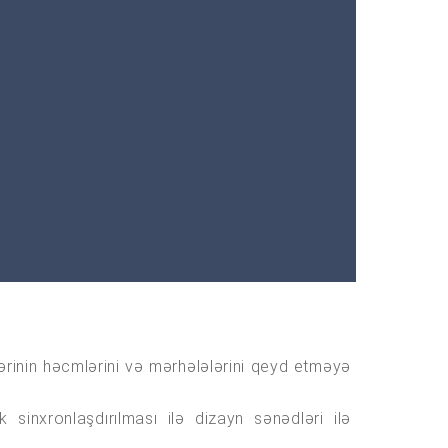
şlərinin həcmlərini və mərhələlərini qeyd etməyə
 sinxronlaşdırılması ilə dizayn sənədləri ilə