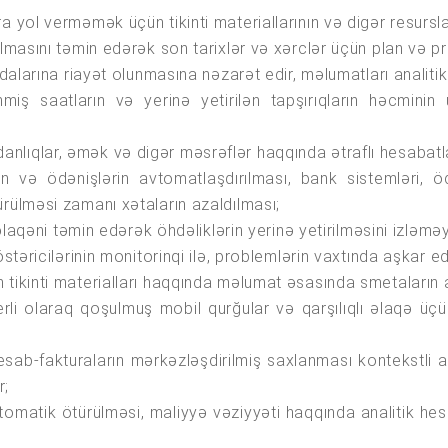
 yol verməmək üçün tikinti materiallarının və digər resursla
rılmasını təmin edərək son tarixlər və xərclər üçün plan və
ydalarına riayət olunmasına nəzarət edir, məlumatları analitik
şlənmiş saatların və yerinə yetirilən tapşırıqların həcmin
 avadanlıqlar, əmək və digər məsrəflər haqqında ətraflı hesabat
n və ödənişlərin avtomatlaşdırılması, bank sistemləri, öd
rülməsi zamanı xətaların azaldılması;
 əlaqəni təmin edərək öhdəliklərin yerinə yetirilməsini izləmə
təricilərinin monitorinqi ilə, problemlərin vaxtında aşkar edilm
 tikinti materialları haqqında məlumat əsasında smetaların 
erli olaraq qoşulmuş mobil qurğular və qarşılıqlı əlaqə ü
 hesab-fakturaların mərkəzləşdirilmiş saxlanması kontekstli
r;
tomatik ötürülməsi, maliyyə vəziyyəti haqqında analitik hes