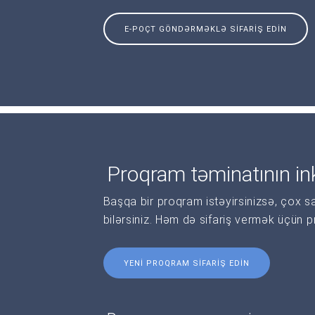
E-POÇT GÖNDƏRMƏKLƏ SIFARIŞ EDIN
Proqram təminatının ink
Başqa bir proqram istəyirsinizsə, çox s
bilərsiniz. Həm də sifariş vermək üçün 
YENI PROQRAM SIFARIŞ EDIN