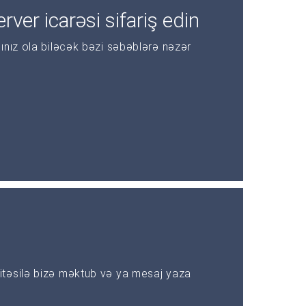
rver icarəsi sifariş edin
ınız ola biləcək bəzi səbəblərə nəzər
təsilə bizə məktub və ya mesaj yaza