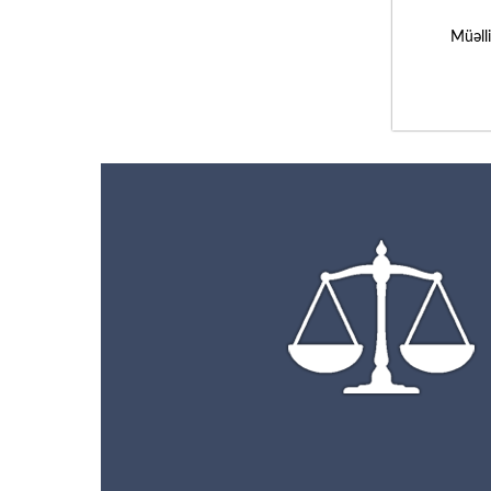
Müəll