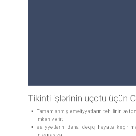
Tikinti işlərinin uçotu üçün
Tamamlanmış əməliyyatların təhlilinin avtoma
imkan verir;
əaliyyətlərin daha dəqiq həyata keçirilmə
inteqrasiya;