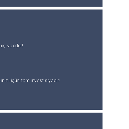
əniş yoxdur!
niz üçün tam investisiyadır!