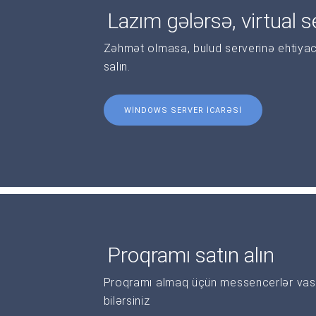
Lazım gələrsə, virtual se
Zəhmət olmasa, bulud serverinə ehtiyac
salın.
WINDOWS SERVER ICARƏSI
Proqramı satın alın
Proqramı almaq üçün messencerlər vasi
bilərsiniz