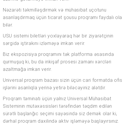
Nəzarəti təkmilləşdirmək və mühasibat uçotunu
asanlaşdırmaq üçün ticarət şousu proqramı faydalı ola
bilər.
USU sistemi biletləri yoxlayaraq hər bir ziyarətçinin
sərgidə iştirakını izləməyə imkan verir.
Biz ekspozisiya proqramını tək platforma əsasında
qurmuşuq ki, bu da inkişaf prosesi zamanı xərcləri
azaltmağa imkan verir.
Universal proqram bazası sizin üçün cari formatda ofis
işlərini asanlıqla yerinə yetirə biləcəyiniz alətdir.
Proqram təminatı üçün yalnız Universal Mühasibat
Sisteminin mütəxəssisləri tərəfindən təqdim edilən
sürətli başlanğıc seçimi sayəsində siz demək olar ki,
dərhal proqram daxilində aktiv işləməyə başlayırsınız.