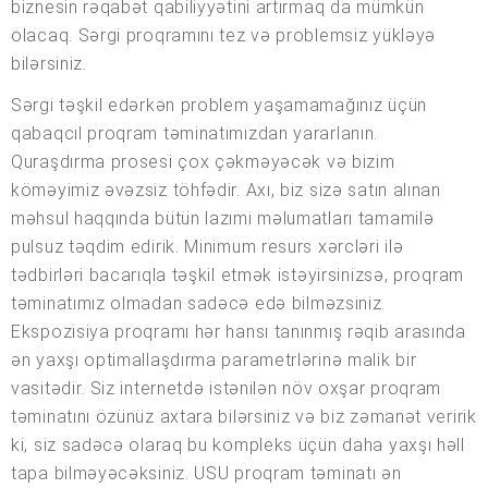
biznesin rəqabət qabiliyyətini artırmaq da mümkün
olacaq. Sərgi proqramını tez və problemsiz yükləyə
bilərsiniz.
Sərgi təşkil edərkən problem yaşamamağınız üçün
qabaqcıl proqram təminatımızdan yararlanın.
Quraşdırma prosesi çox çəkməyəcək və bizim
köməyimiz əvəzsiz töhfədir. Axı, biz sizə satın alınan
məhsul haqqında bütün lazımi məlumatları tamamilə
pulsuz təqdim edirik. Minimum resurs xərcləri ilə
tədbirləri bacarıqla təşkil etmək istəyirsinizsə, proqram
təminatımız olmadan sadəcə edə bilməzsiniz.
Ekspozisiya proqramı hər hansı tanınmış rəqib arasında
ən yaxşı optimallaşdırma parametrlərinə malik bir
vasitədir. Siz internetdə istənilən növ oxşar proqram
təminatını özünüz axtara bilərsiniz və biz zəmanət veririk
ki, siz sadəcə olaraq bu kompleks üçün daha yaxşı həll
tapa bilməyəcəksiniz. USU proqram təminatı ən