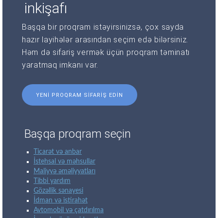
inkişafı
Başqa bir proqram istəyirsinizsə, çox sayda
hazır layihələr arasından seçim edə bilərsiniz.
Həm də sifariş vermək üçün proqram təminatı
yaratmaq imkanı var.
YENI PROQRAM SIFARIŞ EDIN
Başqa proqram seçin
Ticarət və anbar
İstehsal və məhsullar
Maliyyə əməliyyatları
Tibbi yardım
Gözəllik sənayesi
İdman və istirahət
Avtomobil və çatdırılma