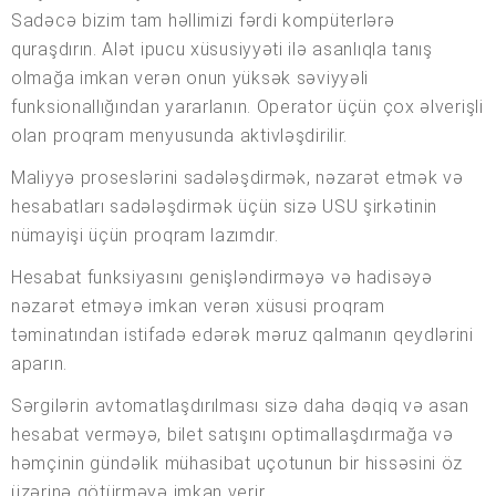
Sadəcə bizim tam həllimizi fərdi kompüterlərə
quraşdırın. Alət ipucu xüsusiyyəti ilə asanlıqla tanış
olmağa imkan verən onun yüksək səviyyəli
funksionallığından yararlanın. Operator üçün çox əlverişli
olan proqram menyusunda aktivləşdirilir.
Maliyyə proseslərini sadələşdirmək, nəzarət etmək və
hesabatları sadələşdirmək üçün sizə USU şirkətinin
nümayişi üçün proqram lazımdır.
Hesabat funksiyasını genişləndirməyə və hadisəyə
nəzarət etməyə imkan verən xüsusi proqram
təminatından istifadə edərək məruz qalmanın qeydlərini
aparın.
Sərgilərin avtomatlaşdırılması sizə daha dəqiq və asan
hesabat verməyə, bilet satışını optimallaşdırmağa və
həmçinin gündəlik mühasibat uçotunun bir hissəsini öz
üzərinə götürməyə imkan verir.