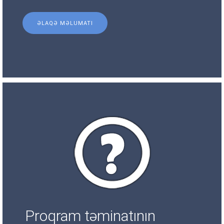
ƏLAQƏ MƏLUMATI
Proqram təminatının