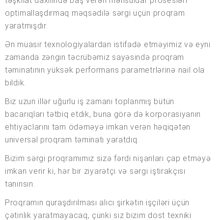
təşkilat daxilində baş verən məhsuldar prosesləri
optimallaşdırmaq məqsədilə sərgi üçün proqram
yaratmışdır.
Ən müasir texnologiyalardan istifadə etməyimiz və eyni
zamanda zəngin təcrübəmiz sayəsində proqram
təminatının yüksək performans parametrlərinə nail ola
bildik.
Biz uzun illər uğurlu iş zamanı toplanmış bütün
bacarıqları tətbiq etdik, buna görə də korporasiyanın
ehtiyaclarını tam ödəməyə imkan verən həqiqətən
universal proqram təminatı yaratdıq.
Bizim sərgi proqramımız sizə fərdi nişanları çap etməyə
imkan verir ki, hər bir ziyarətçi və sərgi iştirakçısı
tanınsın.
Proqramın quraşdırılması alıcı şirkətin işçiləri üçün
çətinlik yaratmayacaq, çünki siz bizim dost texniki