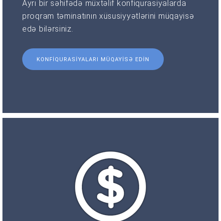
Ayrı bir səhifədə müxtəlif konfiqurasiyalarda
proqram təminatının xüsusiyyətlərini müqayisə
edə bilərsiniz.
KONFIQURASIYALARI MÜQAYISƏ EDIN