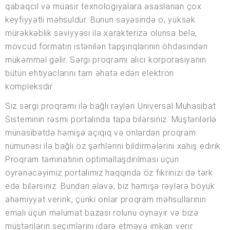
qabaqcıl və müasir texnologiyalara əsaslanan çox
keyfiyyətli məhsuldur. Bunun sayəsində o, yüksək
mürəkkəblik səviyyəsi ilə xarakterizə olunsa belə,
mövcud formatın istənilən tapşırıqlarının öhdəsindən
mükəmməl gəlir. Sərgi proqramı alıcı korporasiyanın
bütün ehtiyaclarını tam əhatə edən elektron
kompleksdir.
Siz sərgi proqramı ilə bağlı rəyləri Universal Mühasibat
Sisteminin rəsmi portalında tapa bilərsiniz. Müştərilərlə
münasibətdə həmişə açıqıq və onlardan proqram
nümunəsi ilə bağlı öz şərhlərini bildirmələrini xahiş edirik.
Proqram təminatının optimallaşdırılması üçün
öyrənəcəyimiz portalımız haqqında öz fikrinizi də tərk
edə bilərsiniz. Bundan əlavə, biz həmişə rəylərə böyük
əhəmiyyət veririk, çünki onlar proqram məhsullarının
emalı üçün məlumat bazası rolunu oynayır və bizə
müştərilərin seçimlərini idarə etməyə imkan verir.