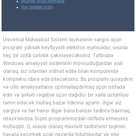
İnsanlar üçün xidmətlər
Hər təşkilat üçün
Universal Mühasibat Sistemi layihəsinin sərgisi üçün
proqram yüksək keyfiyyətli elektron məhsuldur, onunla
heç bir ciddi çətinlik çəkməyəcəksiniz. Tətbiqdə
Windows əməliyyat sisteminin mövcudluğundan asılı
olaraq, siz istənilən xidmət edilə bilən kompüterdə
kompleksi idarə edə biləcəksiniz. Bu proqramı quraşdırın
və ofis əməliyyatlarını optimallaşdırmaq üçün istifadə
edin və şirkəti rəqabət üçün dağıdıcı bir xalla üstünlüyü
təmin edəcək mütləq bazar liderinə aparın. Əgər siz
sərgiyə və hər hansı digər buna bənzər tədbirə baxmaq
istəyirsinizsə, bizim proqramımızdan istifadə etməyiniz
mütləqdir. O, xüsusi olaraq müxtəlif tədbirlərin təşkilini
həyata keçirmək üçün nəzərdə tutulmuşdur və onu