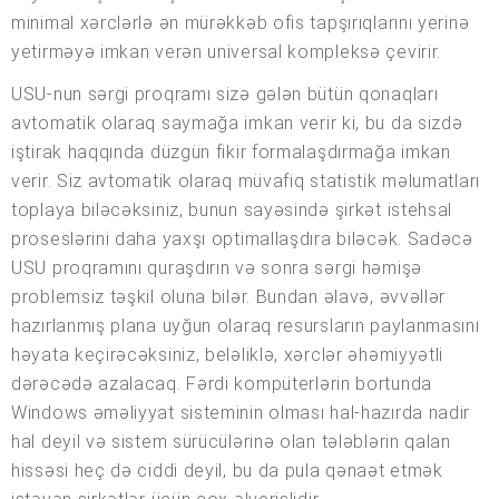
minimal xərclərlə ən mürəkkəb ofis tapşırıqlarını yerinə
yetirməyə imkan verən universal kompleksə çevirir.
USU-nun sərgi proqramı sizə gələn bütün qonaqları
avtomatik olaraq saymağa imkan verir ki, bu da sizdə
iştirak haqqında düzgün fikir formalaşdırmağa imkan
verir. Siz avtomatik olaraq müvafiq statistik məlumatları
toplaya biləcəksiniz, bunun sayəsində şirkət istehsal
proseslərini daha yaxşı optimallaşdıra biləcək. Sadəcə
USU proqramını quraşdırın və sonra sərgi həmişə
problemsiz təşkil oluna bilər. Bundan əlavə, əvvəllər
hazırlanmış plana uyğun olaraq resursların paylanmasını
həyata keçirəcəksiniz, beləliklə, xərclər əhəmiyyətli
dərəcədə azalacaq. Fərdi kompüterlərin bortunda
Windows əməliyyat sisteminin olması hal-hazırda nadir
hal deyil və sistem sürücülərinə olan tələblərin qalan
hissəsi heç də ciddi deyil, bu da pula qənaət etmək