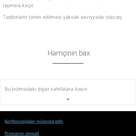
rejiminə keçir.
Tədbirlərin təmin edilməsi yüksək səviyyədə olacaq.
Həmçinin bax
Bu bölmədəki digər səhifələrə baxın
Konfiqurasiyaları müqayisə edin
Proqramın qiyməti