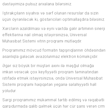
dəstəyimizə pulsuz arxalana bilərsiniz.
İştirakçıların siyahısı və sərf olunan resurslar da sizin
üçün öyrəniləcək ki, göstəriciləri optimallaşdıra biləsiniz.
Xərclərin azaldılması və eyni vaxtda gəlir artımının sinerji
effektlərinə nail olmaq istəyirsinizsə, Universal
Mühasibat Sistemi vitrin proqramı mütləqdir.
Proqramımız mövcud formatın tapşırıqlarının öhdəsindən
asanlıqla gələcək əvəzolunmaz elektron köməkçidir.
Əgər siz böyük bir müştəri axını ilə məşğul olmağa
imkan verəcək çox keyfiyyətli proqram təminatından
istifadə etmək istəyirsinizsə, onda Universal Mühasibat
Sistemi proqramı həqiqətən yeganə səlahiyyətli həll
yoludur.
Sərgi proqramımız mükəmməl tərtib edilmiş və rəqabətli
qarşıdurmada qalib gəlmək üçün hər cür şans verən crm