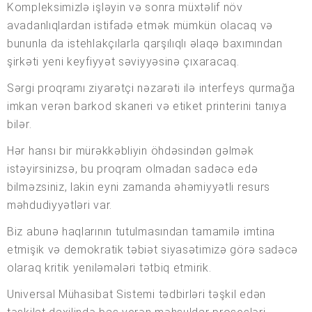
Kompleksimizlə işləyin və sonra müxtəlif növ
avadanlıqlardan istifadə etmək mümkün olacaq və
bununla da istehlakçılarla qarşılıqlı əlaqə baxımından
şirkəti yeni keyfiyyət səviyyəsinə çıxaracaq.
Sərgi proqramı ziyarətçi nəzarəti ilə interfeys qurmağa
imkan verən barkod skaneri və etiket printerini tanıya
bilər.
Hər hansı bir mürəkkəbliyin öhdəsindən gəlmək
istəyirsinizsə, bu proqram olmadan sadəcə edə
bilməzsiniz, lakin eyni zamanda əhəmiyyətli resurs
məhdudiyyətləri var.
Biz abunə haqlarının tutulmasından tamamilə imtina
etmişik və demokratik təbiət siyasətimizə görə sadəcə
olaraq kritik yeniləmələri tətbiq etmirik.
Universal Mühasibat Sistemi tədbirləri təşkil edən