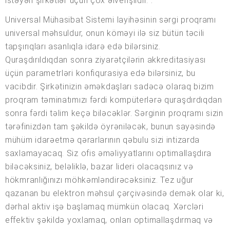
istəyən şirkətlər üçün çox əlverişlidir. .
Universal Mühasibat Sistemi layihəsinin sərgi proqramı
universal məhsuldur, onun köməyi ilə siz bütün təcili
tapşırıqları asanlıqla idarə edə bilərsiniz.
Quraşdırıldıqdan sonra ziyarətçilərin akkreditasiyası
üçün parametrləri konfiqurasiya edə bilərsiniz, bu
vacibdir. Şirkətinizin əməkdaşları sadəcə olaraq bizim
proqram təminatımızı fərdi kompüterlərə quraşdırdıqdan
sonra fərdi təlim keçə biləcəklər. Sərginin proqramı sizin
tərəfinizdən tam şəkildə öyrəniləcək, bunun sayəsində
mühüm idarəetmə qərarlarının qəbulu sizi intizarda
saxlamayacaq. Siz ofis əməliyyatlarını optimallaşdıra
biləcəksiniz, beləliklə, bazar lideri olacaqsınız və
hökmranlığınızı möhkəmləndirəcəksiniz. Tez uğur
qazanan bu elektron məhsul çərçivəsində demək olar ki,
dərhal aktiv işə başlamaq mümkün olacaq. Xərcləri
effektiv şəkildə yoxlamaq, onları optimallaşdırmaq və