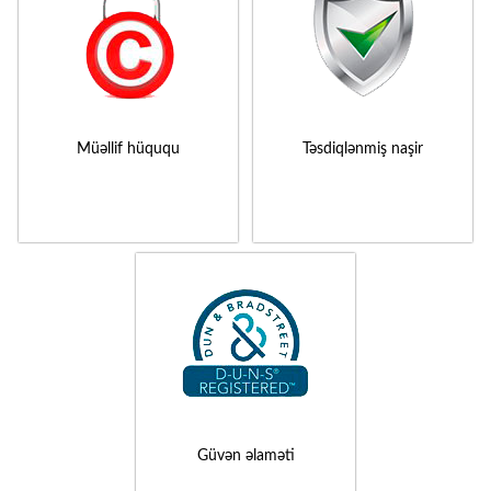
Müəllif hüququ
Təsdiqlənmiş naşir
Güvən əlaməti