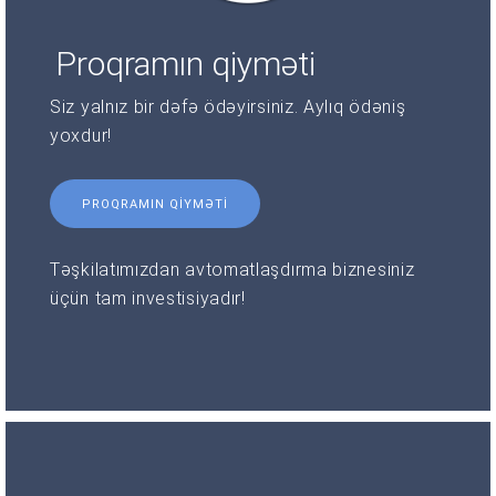
Proqramın qiyməti
Siz yalnız bir dəfə ödəyirsiniz. Aylıq ödəniş
yoxdur!
PROQRAMIN QIYMƏTI
Təşkilatımızdan avtomatlaşdırma biznesiniz
üçün tam investisiyadır!