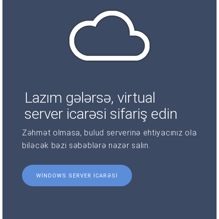
Lazım gələrsə, virtual
server icarəsi sifariş edin
Zəhmət olmasa, bulud serverinə ehtiyacınız ola
biləcək bəzi səbəblərə nəzər salın.
WINDOWS SERVER ICARƏSI