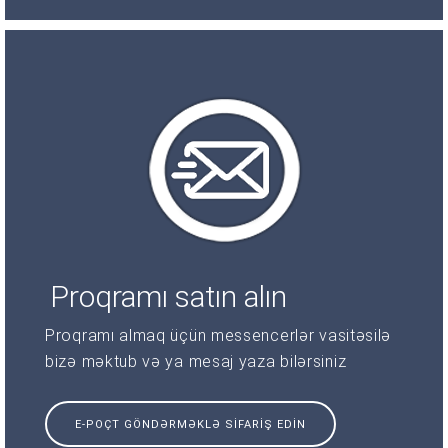
Proqramı satın alın
Proqramı almaq üçün messencerlər vasitəsilə
bizə məktub və ya mesaj yaza bilərsiniz
E-POÇT GÖNDƏRMƏKLƏ SIFARIŞ EDIN