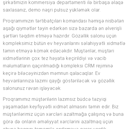
şirkətimizin kommersiya departamenti ilə birbaşa əlaqə
saxlasanız, demo nəşri pulsuz yükləmək olar.
Proqramımızın tərtibatçıları komandası həmişə nisbətən
aşağı qiymətlər təyin edərkən sizə bazarda ən əlverişli
şərtləri təqdim etməyə hazırdır. Gözəllik salonu üçün
kompleksimiz bütün ev heyvanlarını səlahiyyətli xidmətlə
təmin etməyə kömək edəcəkdir. Müştərilər, müştəri
xidmətlərinin çox tez həyata keçirildiyi və vacib
məlumatların qaçırılmadığı kompleksi CRM rejiminə
keçirə biləcəyinizdən məmnun qalacaqlar. Ev
heyvanlarınıza lazımi qayğı göstəriləcək və gözəllik
salonunuz rəvan işləyəcək.
Proqramımız müştərilərin lazımsız büdcə təzyiqi
yaşamadan keyfiyyətli xidmət almasını təmin edir. Biz
müştərilərimiz üçün xərcləri azaltmağa çalışırıq və buna
görə də onların əməliyyat xərclərini azaltmaq üçün