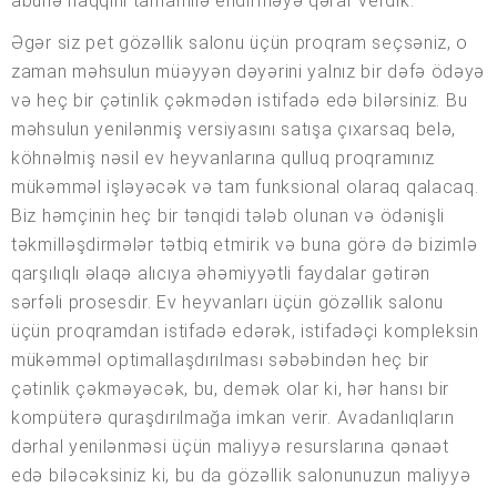
abunə haqqını tamamilə endirməyə qərar verdik.
Əgər siz pet gözəllik salonu üçün proqram seçsəniz, o
zaman məhsulun müəyyən dəyərini yalnız bir dəfə ödəyə
və heç bir çətinlik çəkmədən istifadə edə bilərsiniz. Bu
məhsulun yenilənmiş versiyasını satışa çıxarsaq belə,
köhnəlmiş nəsil ev heyvanlarına qulluq proqramınız
mükəmməl işləyəcək və tam funksional olaraq qalacaq.
Biz həmçinin heç bir tənqidi tələb olunan və ödənişli
təkmilləşdirmələr tətbiq etmirik və buna görə də bizimlə
qarşılıqlı əlaqə alıcıya əhəmiyyətli faydalar gətirən
sərfəli prosesdir. Ev heyvanları üçün gözəllik salonu
üçün proqramdan istifadə edərək, istifadəçi kompleksin
mükəmməl optimallaşdırılması səbəbindən heç bir
çətinlik çəkməyəcək, bu, demək olar ki, hər hansı bir
kompüterə quraşdırılmağa imkan verir. Avadanlıqların
dərhal yenilənməsi üçün maliyyə resurslarına qənaət
edə biləcəksiniz ki, bu da gözəllik salonunuzun maliyyə