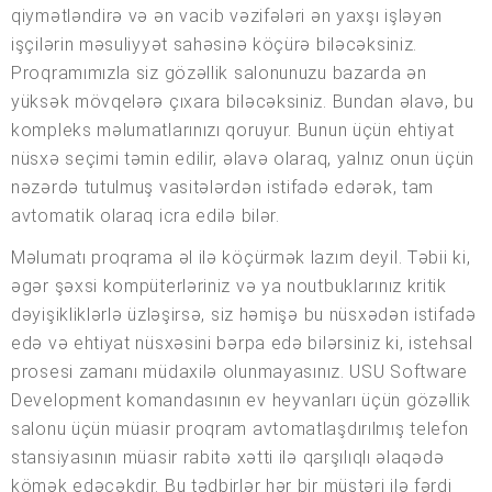
qiymətləndirə və ən vacib vəzifələri ən yaxşı işləyən
işçilərin məsuliyyət sahəsinə köçürə biləcəksiniz.
Proqramımızla siz gözəllik salonunuzu bazarda ən
yüksək mövqelərə çıxara biləcəksiniz. Bundan əlavə, bu
kompleks məlumatlarınızı qoruyur. Bunun üçün ehtiyat
nüsxə seçimi təmin edilir, əlavə olaraq, yalnız onun üçün
nəzərdə tutulmuş vasitələrdən istifadə edərək, tam
avtomatik olaraq icra edilə bilər.
Məlumatı proqrama əl ilə köçürmək lazım deyil. Təbii ki,
əgər şəxsi kompüterləriniz və ya noutbuklarınız kritik
dəyişikliklərlə üzləşirsə, siz həmişə bu nüsxədən istifadə
edə və ehtiyat nüsxəsini bərpa edə bilərsiniz ki, istehsal
prosesi zamanı müdaxilə olunmayasınız. USU Software
Development komandasının ev heyvanları üçün gözəllik
salonu üçün müasir proqram avtomatlaşdırılmış telefon
stansiyasının müasir rabitə xətti ilə qarşılıqlı əlaqədə
kömək edəcəkdir. Bu tədbirlər hər bir müştəri ilə fərdi