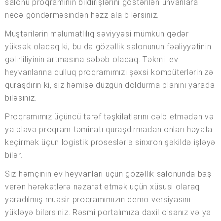
salonu proqramının bildirişlərini göstərilən ünvanlara
necə göndərməsindən həzz ala bilərsiniz.
Müştərilərin məlumatlılıq səviyyəsi mümkün qədər
yüksək olacaq ki, bu da gözəllik salonunun fəaliyyətinin
gəlirliliyinin artmasına səbəb olacaq. Təkmil ev
heyvanlarına qulluq proqramımızı şəxsi kompüterlərinizə
quraşdırın ki, siz həmişə düzgün doldurma planını yarada
biləsiniz.
Proqramımız üçüncü tərəf təşkilatlarını cəlb etmədən və
ya əlavə proqram təminatı quraşdırmadan onları həyata
keçirmək üçün logistik proseslərlə sinxron şəkildə işləyə
bilər.
Siz həmçinin ev heyvanları üçün gözəllik salonunda baş
verən hərəkətlərə nəzarət etmək üçün xüsusi olaraq
yaradılmış müasir proqramımızın demo versiyasını
yükləyə bilərsiniz. Rəsmi portalımıza daxil olsanız və ya