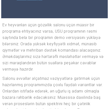
Ev heyvanları üçün gözəllik salonu üçün müasir bir
proqrama ehtiyacınız varsa, USU proqramının rəsmi
saytında belə bir proqramın demo versiyasını yükləyə
bilərsiniz. Orada yüksək keyfiyyətli xidmət, münasib
qiymətlər və mehriban dəstək komandası alacaqsınız.
Əməkdaşlarımız sizə hərtərəfli məsləhətlər verməyə və
sizi maraqlandıran bütün suallara peşəkar cavablar
verməyə hazırdır.
Salonu əvvəllər əlçatmaz vəziyyətlərə gətirmək üçün
hazırlanmış proqramımızda çoxlu faydalı variantlar var.
Onlardan istifadə edərək, ən uğurlu iş adamı olmaqla
bazara rəhbərlik edəcəksiniz. Müəssisə daxilində baş
verən proseslərin bütün spektrini heç bir çətinlik