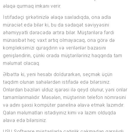
əlaqə qurmaq imkanı verir.
İstifadəçi şirkətinizlə əlaqə saxladıqda, ona adla
müraciət edə bilər ki, bu da sədaqət səviyyəsini
əhəmiyyətli dərəcədə artıra bilər. Müştərilərə fərdi
münasibət heç vaxt artıq olmayacaq, ona görə də
kompleksimizi quraşdırın və verilənlər bazasını
genişləndirin, çünki orada müştəriləriniz haqqında tam
məlumat olacaq.
Əlbəttə ki, yeni hesabı doldurarkən, seçmək üçün
təqdim olunan sahələrdən istifadə edə bilərsiniz.
Onlardan bəziləri ulduz işarəsi ilə qeyd olunur, yəni onlar
tamamlanmalıdır. Məsələn, müştərinin telefon nömrəsini
və adını şəxsi kompüter panelinə əlavə etmək lazımdır.
Qalan məlumatları istədiyiniz kimi və lazım olduqda
əlavə edə bilərsiniz.
USU Software müştərilərlə çətinlik çəkmədən qarşılıqlı