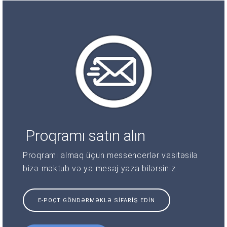
Proqramı satın alın
Proqramı almaq üçün messencerlər vasitəsilə
bizə məktub və ya mesaj yaza bilərsiniz
E-POÇT GÖNDƏRMƏKLƏ SIFARIŞ EDIN