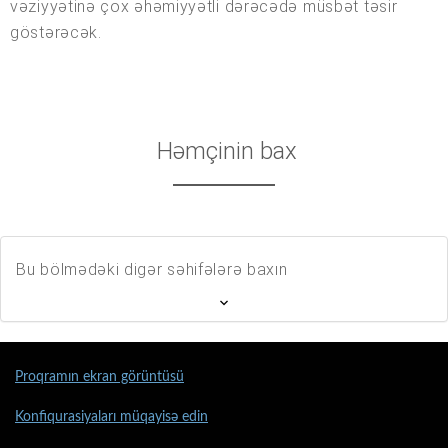
vəziyyətinə çox əhəmiyyətli dərəcədə müsbət təsir
göstərəcək.
Həmçinin bax
Bu bölmədəki digər səhifələrə baxın
Proqramın ekran görüntüsü
Konfiqurasiyaları müqayisə edin