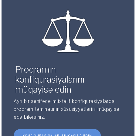
Proqramın
konfiqurasiyalarını
müqayisə edin
Ayrı bir səhifədə müxtəlif konfiqurasiyalarda
proqram təminatının xüsusiyyətlərini müqayisə
edə bilərsiniz.
KONFIQURASIYALARI MÜQAYISƏ EDIN