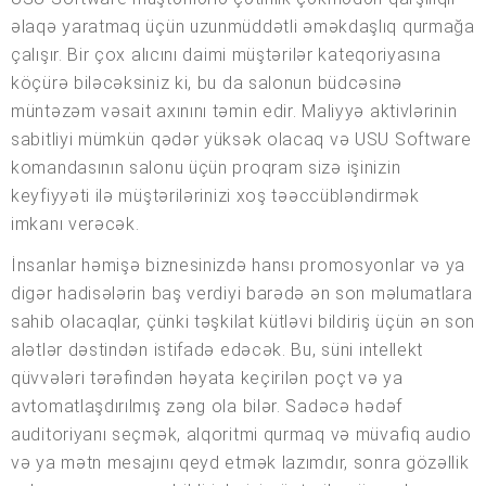
əlaqə yaratmaq üçün uzunmüddətli əməkdaşlıq qurmağa
çalışır. Bir çox alıcını daimi müştərilər kateqoriyasına
köçürə biləcəksiniz ki, bu da salonun büdcəsinə
müntəzəm vəsait axınını təmin edir. Maliyyə aktivlərinin
sabitliyi mümkün qədər yüksək olacaq və USU Software
komandasının salonu üçün proqram sizə işinizin
keyfiyyəti ilə müştərilərinizi xoş təəccübləndirmək
imkanı verəcək.
İnsanlar həmişə biznesinizdə hansı promosyonlar və ya
digər hadisələrin baş verdiyi barədə ən son məlumatlara
sahib olacaqlar, çünki təşkilat kütləvi bildiriş üçün ən son
alətlər dəstindən istifadə edəcək. Bu, süni intellekt
qüvvələri tərəfindən həyata keçirilən poçt və ya
avtomatlaşdırılmış zəng ola bilər. Sadəcə hədəf
auditoriyanı seçmək, alqoritmi qurmaq və müvafiq audio
və ya mətn mesajını qeyd etmək lazımdır, sonra gözəllik