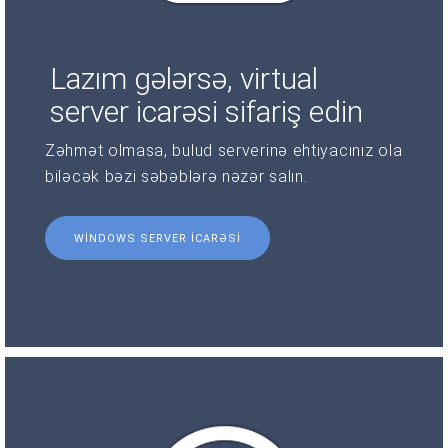
Lazım gələrsə, virtual
server icarəsi sifariş edin
Zəhmət olmasa, bulud serverinə ehtiyacınız ola
biləcək bəzi səbəblərə nəzər salın.
WINDOWS SERVER ICARƏSI