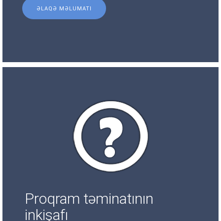
ƏLAQƏ MƏLUMATI
Proqram təminatının
inkişafı