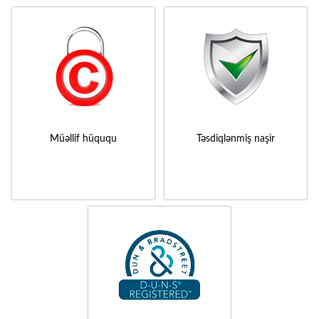
Müəllif hüququ
Təsdiqlənmiş naşir