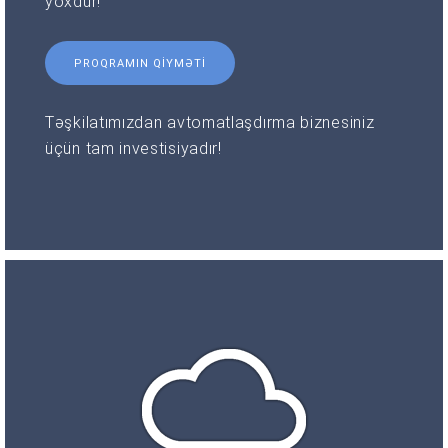
yoxdur!
PROQRAMIN QIYMƏTI
Təşkilatımızdan avtomatlaşdırma biznesiniz
üçün tam investisiyadır!