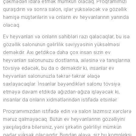
çəkmədən idarə etmək mümkün olacaq. Proqramımızı
quraşdırın və sonra salon, işlər yüksələcək və gözəllik
həmişə müştərilərin və onların ev heyvanlarının yanında
olacaq.
Ev heyvanları və onların sahibləri razı qalacaqlar, bu isə
gözəllik salonunun gəlirlilik səviyyəsinin yüksəlməsi
deməkdir. Axı getdikcə daha çox insan sizin ev
heyvanları salonunuzu dostlarına, ailəsinə və tanışlarına
tövsiyə edəcək, bu da o deməkdir ki, insanlar ev
heyvanları salonunuzla təkrar-təkrar əlaqə
saxlayacaqlar. İnsanlar bəyəndikləri salonu tövsiyə
etməyə davam etdikdə ağızdan-ağıza işləyəcək ki,
insanlar da onların xidmətlərindən istifadə etsinlər.
Proqramımızdan istifadə edin və salon lazımsız xərclərə
məruz qalmayacaq. Bütün ev heyvanlarının gözəlliyini
yaxşılaşdıra bilərsiniz, yəni şirkətin gəlirliliyi mümkün
qədər yüksək olacaqdır. Bundan əlavə, siz bu kompleksi