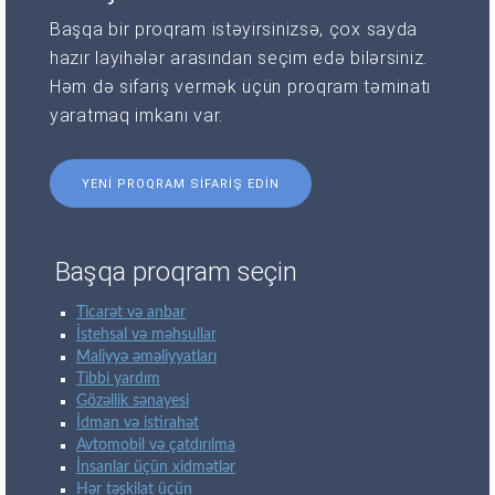
Başqa bir proqram istəyirsinizsə, çox sayda
hazır layihələr arasından seçim edə bilərsiniz.
Həm də sifariş vermək üçün proqram təminatı
yaratmaq imkanı var.
YENI PROQRAM SIFARIŞ EDIN
Başqa proqram seçin
Ticarət və anbar
İstehsal və məhsullar
Maliyyə əməliyyatları
Tibbi yardım
Gözəllik sənayesi
İdman və istirahət
Avtomobil və çatdırılma
İnsanlar üçün xidmətlər
Hər təşkilat üçün