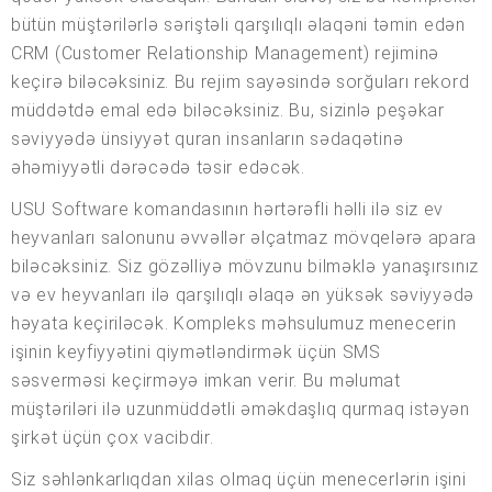
bütün müştərilərlə səriştəli qarşılıqlı əlaqəni təmin edən
CRM (Customer Relationship Management) rejiminə
keçirə biləcəksiniz. Bu rejim sayəsində sorğuları rekord
müddətdə emal edə biləcəksiniz. Bu, sizinlə peşəkar
səviyyədə ünsiyyət quran insanların sədaqətinə
əhəmiyyətli dərəcədə təsir edəcək.
USU Software komandasının hərtərəfli həlli ilə siz ev
heyvanları salonunu əvvəllər əlçatmaz mövqelərə apara
biləcəksiniz. Siz gözəlliyə mövzunu bilməklə yanaşırsınız
və ev heyvanları ilə qarşılıqlı əlaqə ən yüksək səviyyədə
həyata keçiriləcək. Kompleks məhsulumuz menecerin
işinin keyfiyyətini qiymətləndirmək üçün SMS
səsverməsi keçirməyə imkan verir. Bu məlumat
müştəriləri ilə uzunmüddətli əməkdaşlıq qurmaq istəyən
şirkət üçün çox vacibdir.
Siz səhlənkarlıqdan xilas olmaq üçün menecerlərin işini