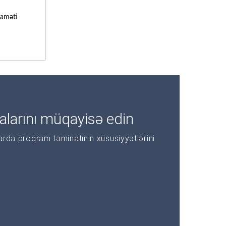
laməti
alarını müqayisə edin
larda proqram təminatının xüsusiyyətlərini