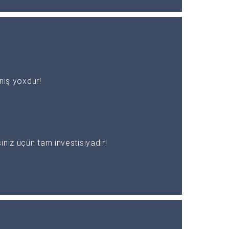
əniş yoxdur!
niz üçün tam investisiyadır!