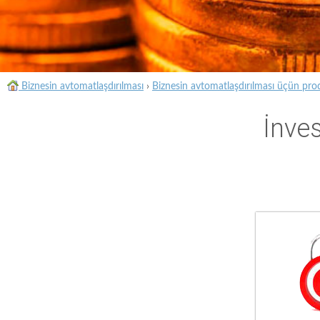
Biznesin avtomatlaşdırılması
›
Biznesin avtomatlaşdırılması üçün pro
İnves