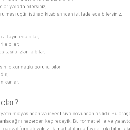
qlar yarada bilərsiniz;
ulması üçün istinad kitablarından istifadə edə bilərsiniz;
ilə təyin edə bilər;
lə bilər;
itəsilə izlənilə bilər;
ini çıxarmaqla qoruna bilər;
dur;
imkanlar.
 olar?
liyyətin miqyasından və investisiya növündən asılıdır. Bu a
ılacağını nəzərdən keçirəcəyik. Bu format əl ilə və ya avt
, cədvəl formatı yalnız ilk mərhələlərdə faydalı ola bilər, lak