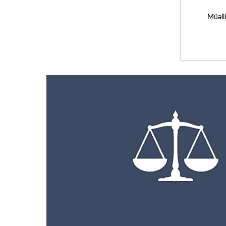
Müəll