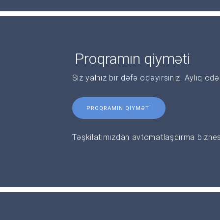
Proqramın qiyməti
Siz yalnız bir dəfə ödəyirsiniz. Aylıq öd
PROQRAMIN QIYMƏTI
Təşkilatımızdan avtomatlaşdırma biznesi