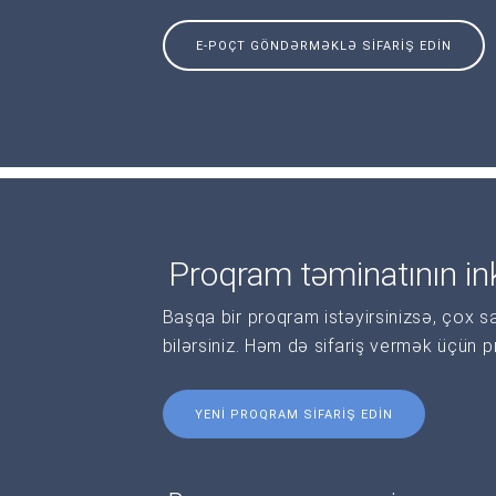
E-POÇT GÖNDƏRMƏKLƏ SIFARIŞ EDIN
Proqram təminatının ink
Başqa bir proqram istəyirsinizsə, çox s
bilərsiniz. Həm də sifariş vermək üçün 
YENI PROQRAM SIFARIŞ EDIN