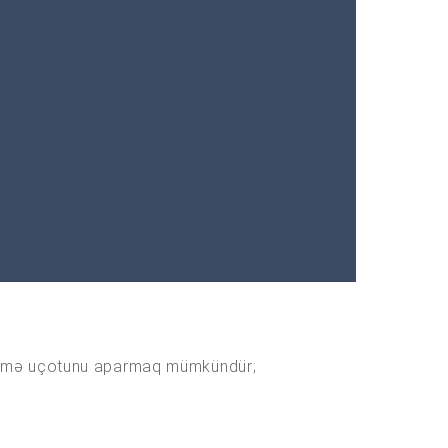
rəetmə uçotunu aparmaq mümkündür;