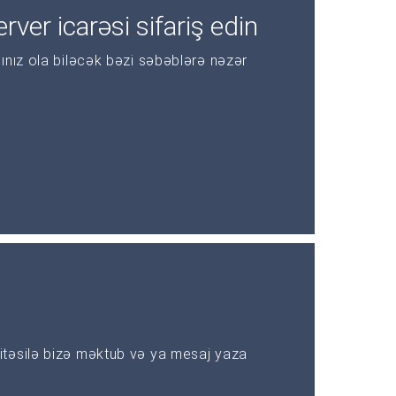
rver icarəsi sifariş edin
ınız ola biləcək bəzi səbəblərə nəzər
təsilə bizə məktub və ya mesaj yaza