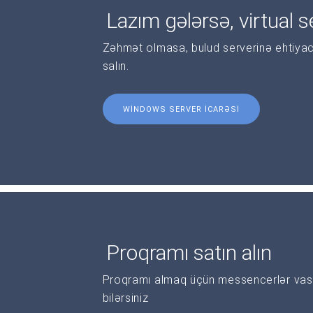
Lazım gələrsə, virtual se
Zəhmət olmasa, bulud serverinə ehtiyac
salın.
WINDOWS SERVER ICARƏSI
Proqramı satın alın
Proqramı almaq üçün messencerlər vasi
bilərsiniz