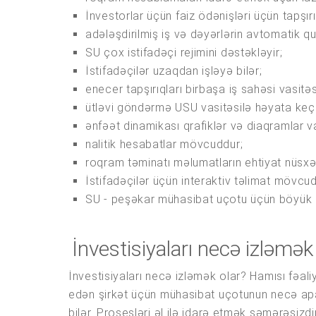
İnvestorlar üçün faiz ödənişləri üçün tapşırı
adələşdirilmiş iş və dəyərlərin avtomatik qur
SU çox istifadəçi rejimini dəstəkləyir;
İstifadəçilər uzaqdan işləyə bilər;
enecer tapşırıqları birbaşa iş sahəsi vasitəs
ütləvi göndərmə USU vasitəsilə həyata keçiri
ənfəət dinamikası qrafiklər və diaqramlar vas
nalitik hesabatlar mövcuddur;
roqram təminatı məlumatların ehtiyat nüsxəs
İstifadəçilər üçün interaktiv təlimat mövcud
SU - peşəkar mühasibat uçotu üçün böyük 
İnvestisiyaları necə izləmək
İnvestisiyaları necə izləmək olar? Hamısı fəa
edən şirkət üçün mühasibat uçotunun necə apar
bilər. Prosesləri əl ilə idarə etmək səmərəsizdir