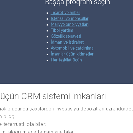
Başqa proqram seçin
Ticarət və anbar
İstehsal və məhsullar
Maliyyə əməliyyatları
Tibbi yardım
Gözəllik sənayesi
İdman və istirahət
Avtomobil və çatdırılma
İnsanlar üçün xidmətlər
Hər təşkilat üçün
u üçün CRM sistemi imkanları
məklə üçüncü şəxslərdən investisiya depozitləri üzrə ida
 bilər;
əfərrüatlı ola bilər;
mi alqoritmlərlə tamamlana bilər;