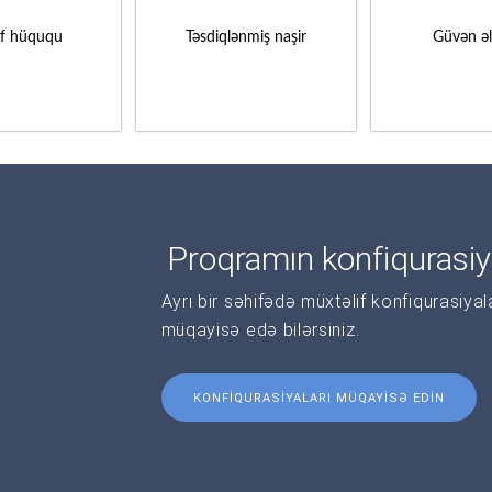
if hüququ
Təsdiqlənmiş naşir
Güvən ə
Proqramın konfiqurasiy
Ayrı bir səhifədə müxtəlif konfiqurasiya
müqayisə edə bilərsiniz.
KONFIQURASIYALARI MÜQAYISƏ EDIN