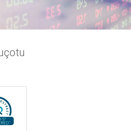
 uçotu