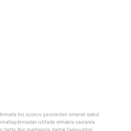
raşdırmada biz üçüncü şəxslərdən əmanət qəbul
omatlaşdırmadan istifadə etməklə saxlanıla
in hətta ilkin mərhələdə dərhal fəaliyyətləri