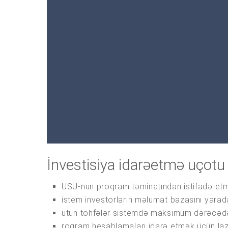
İnvestisiya idarəetmə uçot
USU-nun proqram təminatından istifadə et
istem investorların məlumat bazasını yarada
ütün töhfələr sistemdə maksimum dərəcədə t
roqram hesablamaları idarə etmək üçün lazı