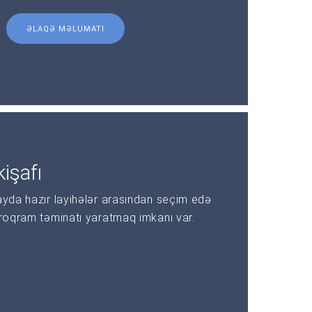
ƏLAQƏ MƏLUMATI
işafı
ayda hazır layihələr arasından seçim edə
proqram təminatı yaratmaq imkanı var.