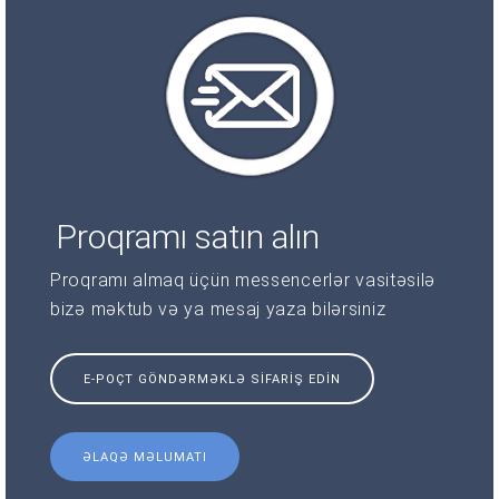
Proqramı satın alın
Proqramı almaq üçün messencerlər vasitəsilə
bizə məktub və ya mesaj yaza bilərsiniz
E-POÇT GÖNDƏRMƏKLƏ SIFARIŞ EDIN
ƏLAQƏ MƏLUMATI