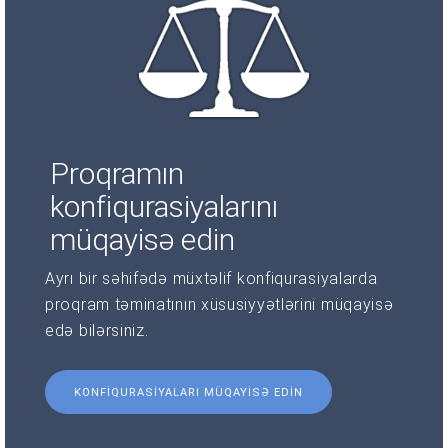
Proqramın
konfiqurasiyalarını
müqayisə edin
Ayrı bir səhifədə müxtəlif konfiqurasiyalarda
proqram təminatının xüsusiyyətlərini müqayisə
edə bilərsiniz.
KONFIQURASIYALARI MÜQAYISƏ EDIN