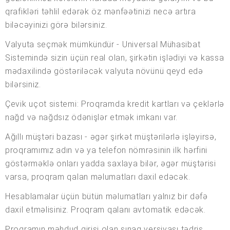
qrafikləri təhlil edərək öz mənfəətinizi necə artıra
biləcəyinizi görə bilərsiniz.
Valyuta seçmək mümkündür - Universal Mühasibat
Sistemində sizin üçün real olan, şirkətin işlədiyi və kassa
mədaxilində göstəriləcək valyuta növünü qeyd edə
bilərsiniz.
Çevik uçot sistemi: Proqramda kredit kartları və çeklərlə
nağd və nağdsız ödənişlər etmək imkanı var.
Ağıllı müştəri bazası - əgər şirkət müştərilərlə işləyirsə,
proqramımız adın və ya telefon nömrəsinin ilk hərfini
göstərməklə onları yadda saxlaya bilər, əgər müştərisi
varsa, proqram qalan məlumatları daxil edəcək.
Hesablamalar üçün bütün məlumatları yalnız bir dəfə
daxil etməlisiniz. Proqram qalanı avtomatik edəcək.
Proqramın məhdud girişi olan sınaq versiyası tədris