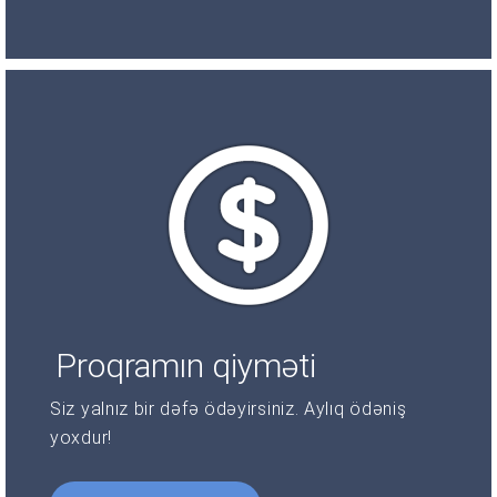
Proqramın qiyməti
Siz yalnız bir dəfə ödəyirsiniz. Aylıq ödəniş
yoxdur!