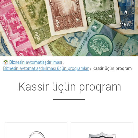
Menyu
Biznesin avtomatlaşdırılması
›
Biznesin avtomatlaşdırılması üçün proqramlar
›
Kassir üçün proqram
Kassir üçün proqram