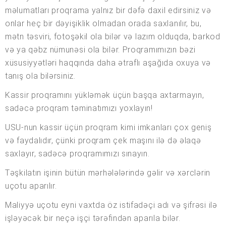
məlumatları proqrama yalnız bir dəfə daxil edirsiniz və
onlar heç bir dəyişiklik olmadan orada saxlanılır, bu,
mətn təsviri, fotoşəkil ola bilər və lazım olduqda, barkod
və ya qəbz nümunəsi ola bilər. Proqramımızın bəzi
xüsusiyyətləri haqqında daha ətraflı aşağıda oxuya və
tanış ola bilərsiniz.
Kassir proqramını yükləmək üçün başqa axtarmayın,
sadəcə proqram təminatımızı yoxlayın!
USU-nun kassir üçün proqram kimi imkanları çox geniş
və faydalıdır, çünki proqram çek maşını ilə də əlaqə
saxlayır, sadəcə proqramımızı sınayın.
Təşkilatın işinin bütün mərhələlərində gəlir və xərclərin
uçotu aparılır.
Maliyyə uçotu eyni vaxtda öz istifadəçi adı və şifrəsi ilə
işləyəcək bir neçə işçi tərəfindən aparıla bilər.