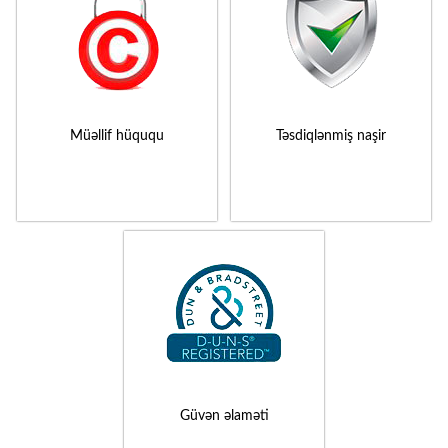
Müəllif hüququ
Təsdiqlənmiş naşir
Güvən əlaməti