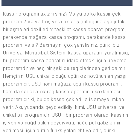
Kassir proqramı axtarırsınız? Və ya bəlkə kassir çek
proqramı? Və ya boş yerə axtarış çubuğuna aşağıdakı
birləşmələri daxil edin: təşkilat kassa aparatı proqramı,
pərakəndə mağaza kassa proqramı, pərakəndə kassa
proqramı və s.? Baxmayın, çox şanslısınız, çünki biz
Universal Mühasibat Sistemi kassa aparatını yaratmışıq,
bu proqram kassa aparatını idarə etmək üçün universal
proqramdır və heç bir şəkildə rəqiblərindən geri qalmır.
Həmçinin, USU unikal olduğu üçün öz növünün ən yaxşı
proqramıdır. USU həm mağaza üçün kassa proqramı,
həm də sadəcə olaraq kassa aparatının saxlanması
proqramıdır ki, bu da kassa çekləri ilə işləməyə imkan
verir. Axı, yuxarıda qeyd edildiyi kimi, USU universal və
unikal bir proqramdır. USU - bir proqram olaraq, kassirin
iş yeri və nağd pulun qeydiyyatı, nağd pul qəbzlərinin
verilməsi üçün bütün funksiyaları ehtiva edir, çünki