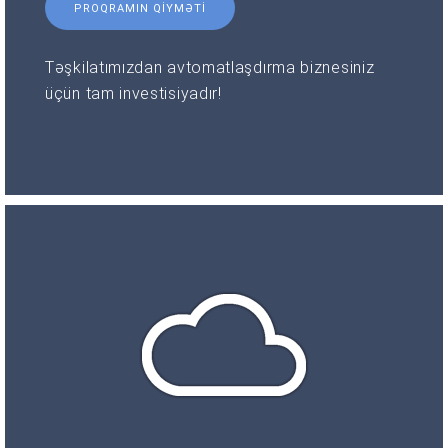
PROQRAMIN QIYMƏTI
Təşkilatımızdan avtomatlaşdırma biznesiniz
üçün tam investisiyadır!