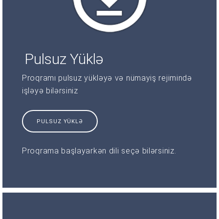
Pulsuz Yüklə
Proqramı pulsuz yükləyə və nümayiş rejimində
işləyə bilərsiniz
PULSUZ YÜKLƏ
Proqrama başlayarkən dili seçə bilərsiniz.