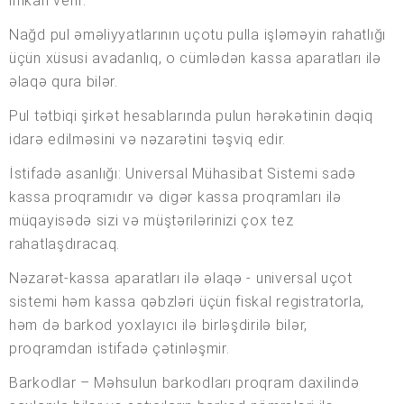
imkan verir.
Nağd pul əməliyyatlarının uçotu pulla işləməyin rahatlığı
üçün xüsusi avadanlıq, o cümlədən kassa aparatları ilə
əlaqə qura bilər.
Pul tətbiqi şirkət hesablarında pulun hərəkətinin dəqiq
idarə edilməsini və nəzarətini təşviq edir.
İstifadə asanlığı: Universal Mühasibat Sistemi sadə
kassa proqramıdır və digər kassa proqramları ilə
müqayisədə sizi və müştərilərinizi çox tez
rahatlaşdıracaq.
Nəzarət-kassa aparatları ilə əlaqə - universal uçot
sistemi həm kassa qəbzləri üçün fiskal registratorla,
həm də barkod yoxlayıcı ilə birləşdirilə bilər,
proqramdan istifadə çətinləşmir.
Barkodlar – Məhsulun barkodları proqram daxilində