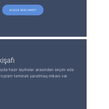
ƏLAQƏ MƏLUMATI
işafı
ayda hazır layihələr arasından seçim edə
proqram təminatı yaratmaq imkanı var.