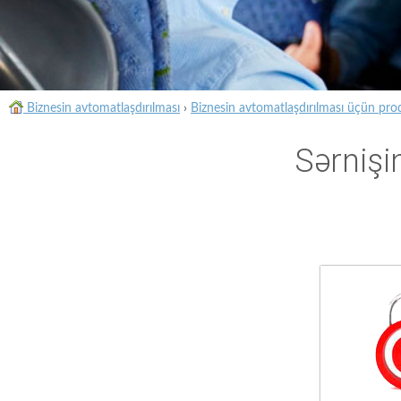
Biznesin avtomatlaşdırılması
›
Biznesin avtomatlaşdırılması üçün pro
Sərnişi