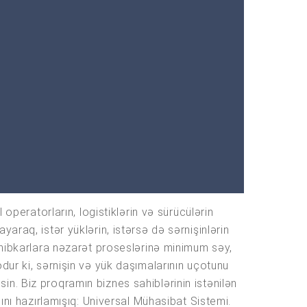
operatorların, logistiklərin və sürücülərin
raq, istər yüklərin, istərsə də sərnişinlərin
ahibkarlara nəzarət proseslərinə minimum səy,
dur ki, sərnişin və yük daşımalarının uçotunu
n. Biz proqramın biznes sahiblərinin istənilən
ını hazırlamışıq: Universal Mühasibat Sistemi.