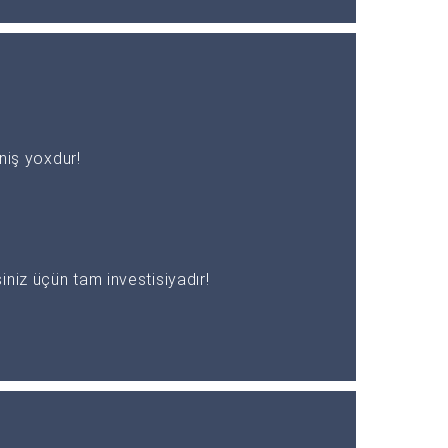
əniş yoxdur!
niz üçün tam investisiyadır!