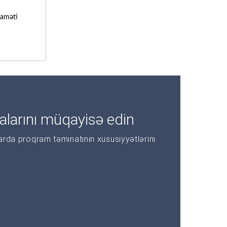
laməti
alarını müqayisə edin
larda proqram təminatının xüsusiyyətlərini