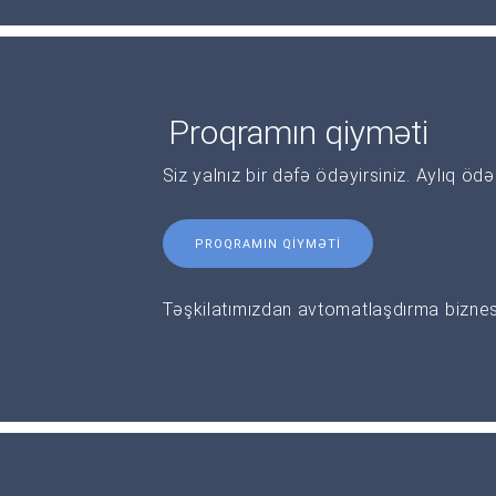
Proqramın qiyməti
Siz yalnız bir dəfə ödəyirsiniz. Aylıq öd
PROQRAMIN QIYMƏTI
Təşkilatımızdan avtomatlaşdırma biznesi