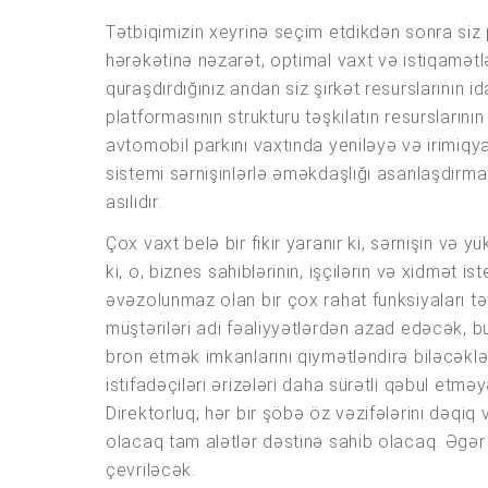
Tətbiqimizin xeyrinə seçim etdikdən sonra siz p
hərəkətinə nəzarət, optimal vaxt və istiqamətlə
quraşdırdığınız andan siz şirkət resurslarının id
platformasının strukturu təşkilatın resursların
avtomobil parkını vaxtında yeniləyə və irimiqya
sistemi sərnişinlərlə əməkdaşlığı asanlaşdırm
asılıdır.
Çox vaxt belə bir fikir yaranır ki, sərnişin və 
ki, o, biznes sahiblərinin, işçilərin və xidmət i
əvəzolunmaz olan bir çox rahat funksiyaları tə
müştəriləri adi fəaliyyətlərdən azad edəcək, b
bron etmək imkanlarını qiymətləndirə biləcəklə
istifadəçiləri ərizələri daha sürətli qəbul e
Direktorluq, hər bir şöbə öz vəzifələrini dəqiq
olacaq tam alətlər dəstinə sahib olacaq. Əgər 
çevriləcək.