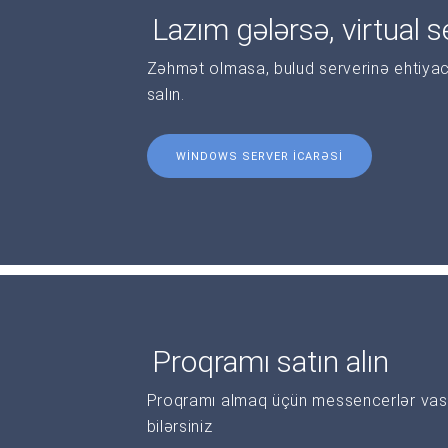
Lazım gələrsə, virtual se
Zəhmət olmasa, bulud serverinə ehtiyac
salın.
WINDOWS SERVER ICARƏSI
Proqramı satın alın
Proqramı almaq üçün messencerlər vasi
bilərsiniz