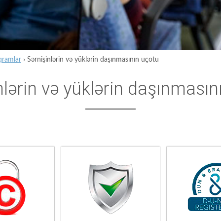
qramlar
›
Sərnişinlərin və yüklərin daşınmasının uçotu
nlərin və yüklərin daşınmasın