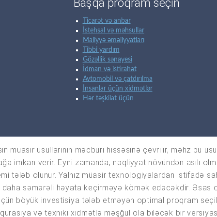
Başqa proqram seçin
Ticarət və anbar
İstehsal və məhsullar
Maliyyə əməliyyatları
Tibbi yardım
Gözəllik sənayesi
İdman və istirahət
Avtomobil və çatdırılma
İnsanlar üçün xidmətlər
Hər təşkilat üçün
 müasir üsullarının məcburi hissəsinə çevrilir, məhz bu üsul 
a imkan verir. Eyni zamanda, nəqliyyat növündən asılı olmaya
mi tələb olunur. Yalnız müasir texnologiyalardan istifadə s
rini daha səmərəli həyata keçirməyə kömək edəcəkdir. Əsas o
çün böyük investisiya tələb etməyən optimal proqram seçilsi
qurasiya və texniki xidmətlə məşğul ola biləcək bir versiyas