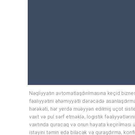
Nəqliyyatın avtomatlaşdırılmasına keçid biznesin
fəaliyyətini əhəmiyyətli dərəcədə asanlaşdırmağ
hərəkəti, hər yerdə müəyyən edilmiş uçot siste
vaxt və pul sərf etməklə, logistik fəaliyyətlə
vaxtında quracaq və onun həyata keçirilməsi ü
istəyini təmin edə biləcək və quraşdırma, konfi