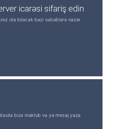
rver icarəsi sifariş edin
ınız ola biləcək bəzi səbəblərə nəzər
təsilə bizə məktub və ya mesaj yaza