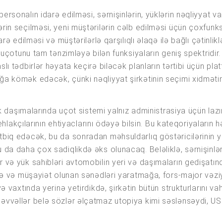
ersonalın idarə edilməsi, sərnişinlərin, yüklərin nəqliyyat v
rin seçilməsi, yeni müştərilərin cəlb edilməsi üçün çoxfunks
arə edilməsi və müştərilərlə qarşılıqlı əlaqə ilə bağlı çətinli
ın uçotunu tam tənzimləyə bilən funksiyaların geniş spektridir
slı tədbirlər həyata keçirə biləcək planların tərtibi üçün p
ağa kömək edəcək, çünki nəqliyyat şirkətinin seçimi xidmət
yük daşımalarında uçot sistemi yalnız administrasiya üçün lazı
stehlakçılarının ehtiyaclarını ödəyə bilsin. Bu kateqoriyaları
tbiq edəcək, bu da sonradan məhsuldarlıq göstəricilərinin y
u da daha çox sadiqlikdə əks olunacaq. Beləliklə, sərnişinlə
r və yük sahibləri avtomobilin yeri və daşımaların gedişat
tməyə və müşayiət olunan sənədləri yaratmağa, fors-major və
 və vaxtında yerinə yetirdikdə, şirkətin bütün strukturlarını
əvvəllər belə sözlər əlçatmaz utopiya kimi səslənsəydi, USU 