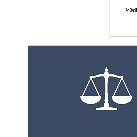
Müəll