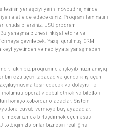
asitəsinin yerləşdiyi yerin mövcud rejimində
iyalı alət əldə edəcəksiniz. Proqram təminatını
kləri unuda bilərsiniz. USU proqram
. Bu yanaşma biznesi inkişaf etdirə və
latformaya çevriləcək. Yaxşı qurulmuş CRM
in keyfiyyətindən və nəqliyyata yanaşmadan
mdır, lakin biz proqramı elə işləyib hazırlamışıq
n hər biri özü üçün tapacaq və gündəlik iş üçün
axşılaşmasına təsir edəcək və dolayısı ilə
r məlumatı operativ qəbul etmək və biletləri
ından həmişə xəbərdar olacaqlar. Sistem
ziyyətlərə cavab verməyə başlayacaqlar.
 vahid mexanizmdə birləşdirmək üçün əsas
tətbiqimizlə onlar biznesin reallığına