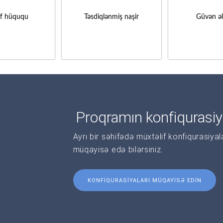
if hüququ
Təsdiqlənmiş naşir
Güvən ə
Proqramın konfiqurasiy
Ayrı bir səhifədə müxtəlif konfiqurasiya
müqayisə edə bilərsiniz.
KONFIQURASIYALARI MÜQAYISƏ EDIN