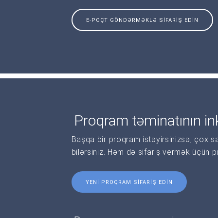
E-POÇT GÖNDƏRMƏKLƏ SIFARIŞ EDIN
Proqram təminatının ink
Başqa bir proqram istəyirsinizsə, çox s
bilərsiniz. Həm də sifariş vermək üçün 
YENI PROQRAM SIFARIŞ EDIN