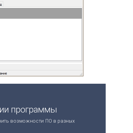
ции программы
нить возможности ПО в разных