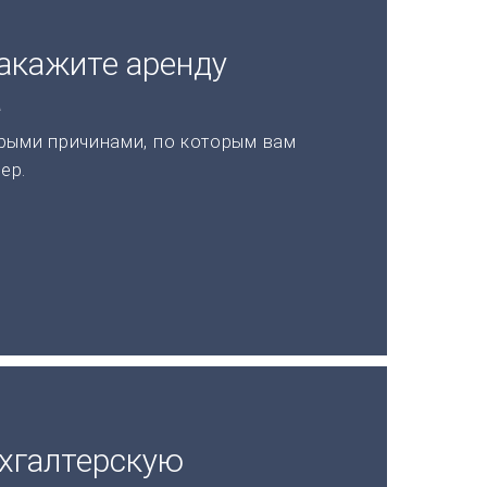
акажите аренду
а
рыми причинами, по которым вам
ер.
ухгалтерскую