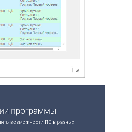
ции программы
нить возможности ПО в разных