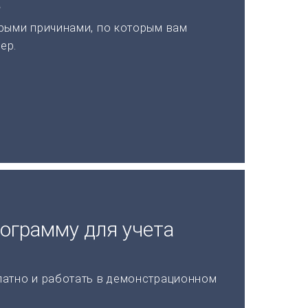
а
рыми причинами, по которым вам
ер.
рограмму для учета
латно и работать в демонстрационном