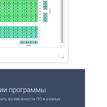
ции программы
нить возможности ПО в разных