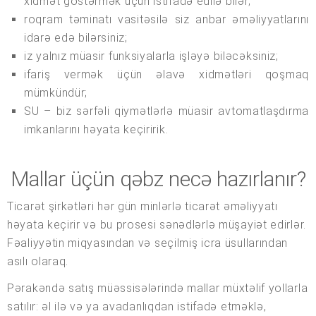
xidmət göstərmək üçün istifadə edilə bilər;
roqram təminatı vasitəsilə siz anbar əməliyyatlarını
idarə edə bilərsiniz;
iz yalnız müasir funksiyalarla işləyə biləcəksiniz;
ifariş vermək üçün əlavə xidmətləri qoşmaq
mümkündür;
SU – biz sərfəli qiymətlərlə müasir avtomatlaşdırma
imkanlarını həyata keçiririk.
Mallar üçün qəbz necə hazırlanır?
Ticarət şirkətləri hər gün minlərlə ticarət əməliyyatı
həyata keçirir və bu prosesi sənədlərlə müşayiət edirlər.
Fəaliyyətin miqyasından və seçilmiş icra üsullarından
asılı olaraq.
Pərakəndə satış müəssisələrində mallar müxtəlif yollarla
satılır: əl ilə və ya avadanlıqdan istifadə etməklə,