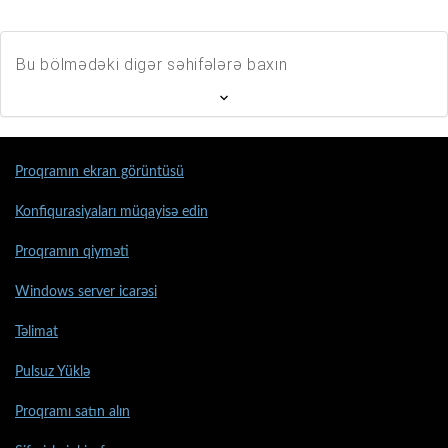
Bu bölmədəki digər səhifələrə baxın
Proqramın ekran görüntüsü
Konfiqurasiyaları müqayisə edin
Proqramın qiyməti
Windows server icarəsi
Təlimat
Pulsuz Yüklə
Proqramı satın alın