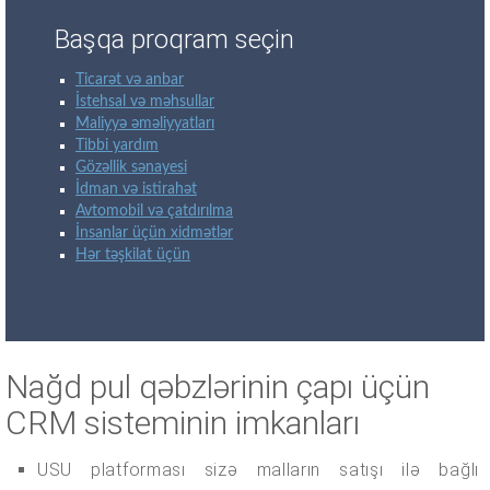
Başqa proqram seçin
Ticarət və anbar
İstehsal və məhsullar
Maliyyə əməliyyatları
Tibbi yardım
Gözəllik sənayesi
İdman və istirahət
Avtomobil və çatdırılma
İnsanlar üçün xidmətlər
Hər təşkilat üçün
Nağd pul qəbzlərinin çapı üçün
CRM sisteminin imkanları
USU platforması sizə malların satışı ilə bağlı