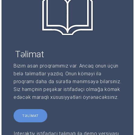
Təlimat
Bizim asan proqramımız var. Ancaq onun üçün
belə təlimatlar yazdıq. Onun köməyi ilə
proqramı daha da sürətlə mənimsəyə bilərsiniz.
Siz həmçinin peşəkar istifadəçi olmağa kömək
edəcək maraqlı xüsusiyyətləri öyrənəcəksiniz.
TƏLIMAT
İnteraktiv istifadəçi təlimatı ilə demo versiyası