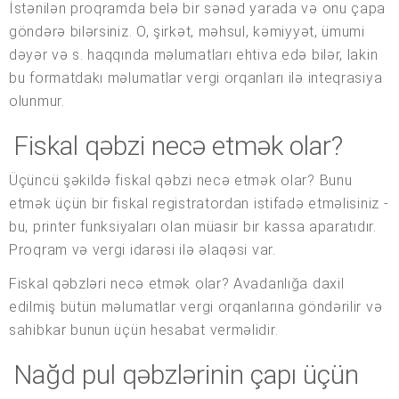
İstənilən proqramda belə bir sənəd yarada və onu çapa
göndərə bilərsiniz. O, şirkət, məhsul, kəmiyyət, ümumi
dəyər və s. haqqında məlumatları ehtiva edə bilər, lakin
bu formatdakı məlumatlar vergi orqanları ilə inteqrasiya
olunmur.
Fiskal qəbzi necə etmək olar?
Üçüncü şəkildə fiskal qəbzi necə etmək olar? Bunu
etmək üçün bir fiskal registratordan istifadə etməlisiniz -
bu, printer funksiyaları olan müasir bir kassa aparatıdır.
Proqram və vergi idarəsi ilə əlaqəsi var.
Fiskal qəbzləri necə etmək olar? Avadanlığa daxil
edilmiş bütün məlumatlar vergi orqanlarına göndərilir və
sahibkar bunun üçün hesabat verməlidir.
Nağd pul qəbzlərinin çapı üçün