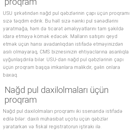
proqram
USU şirkətindən nağd pul qəbzlərinin çapı üçün proqramı
sizə təqdim edirik. Bu həll sizə nəinki pul sənədlərini
yaratmağa, həm də ticarət əməliyyatlarını tam şəkildə
idarə etməyə kömək edəcək. Malların satışını qeyd
etmək üçün hansı avadanlıqdan istifadə etməyinizdən
asılı olmayaraq, CMS biznesinizin ehtiyaclarına asanlıqla
uyğunlaşdırıla bilər. USU-dan nağd pul qəbzlərinin çapı
üçün proqram başqa imkanlara malikdir, gəlin onlara
baxaq.
Nağd pul daxilolmaları üçün
proqram
Nağd pul daxilolmaları proqramı iki ssenaridə istifadə
edilə bilər: daxili mühasibat uçotu üçün qəbzlər
yaratarkən və fiskal registratorun iştirakı ilə.