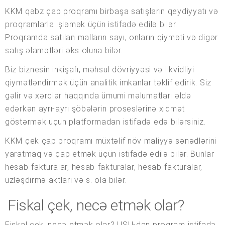
KKM qəbz çap proqramı birbaşa satışların qeydiyyatı və
proqramlarla işləmək üçün istifadə edilə bilər.
Proqramda satılan malların sayı, onların qiyməti və digər
satış əlamətləri əks oluna bilər.
Biz biznesin inkişafı, məhsul dövriyyəsi və likvidliyi
qiymətləndirmək üçün analitik imkanlar təklif edirik. Siz
gəlir və xərclər haqqında ümumi məlumatları əldə
edərkən ayrı-ayrı şöbələrin proseslərinə xidmət
göstərmək üçün platformadan istifadə edə bilərsiniz.
KKM çek çap proqramı müxtəlif növ maliyyə sənədlərini
yaratmaq və çap etmək üçün istifadə edilə bilər. Bunlar
hesab-fakturalar, hesab-fakturalar, hesab-fakturalar,
üzləşdirmə aktları və s. ola bilər.
Fiskal çek, necə etmək olar?
Fiskal çek, necə etmək olar? USU-dan proqram istifadə