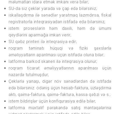
məlumatları idarə etmək imkanı verə bilər;
SU-da siz çeklər yarada və çap edə bilərsiniz;
iskallaşdırma ilə sənədlər yaratmaq lazımdırsa, fiskal
registratorla inteqrasiyadan istifadə edə bilərsiniz;
istem proseslərin həm daxili, həm də ümumi
qeydlərini aparmağa imkan verir;
SU qəbz printeri ilə inteqrasiya edir;
roqram təminatı hüquqi və fiziki şəxslərlə
əməliyyatların aparılması üçün istifadə oluna bilər;
latforma barkod skaneri ilə inteqrasiya olunur;
roqram ticarət əməliyyatlarının aparılması üçün
nəzərdə tutulmuşdur;
Çeklərlə yanaşı, digər növ sənədlərdən də istifadə
edə bilərsiniz: ödəniş üçün hesab-faktura, üzləşdirmə
aktı, qaimə-faktura, qaimə-faktura, kassa qəbzi və s.;
istem bildirişlər üçün konfiqurasiya edilə bilər;
latforma müxtəlif pərakəndə satış məntəqələrinə