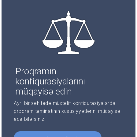
Proqramın
konfiqurasiyalarını
müqayisə edin
Ayrı bir səhifədə müxtəlif konfiqurasiyalarda
proqram təminatının xüsusiyyətlərini müqayisə
edə bilərsiniz.