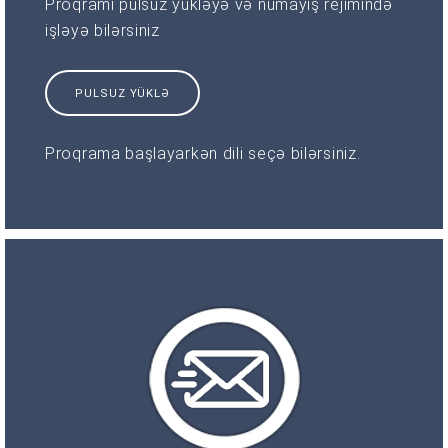
Proqramı pulsuz yükləyə və nümayiş rejimində
işləyə bilərsiniz
PULSUZ YÜKLƏ
Proqrama başlayarkən dili seçə bilərsiniz.