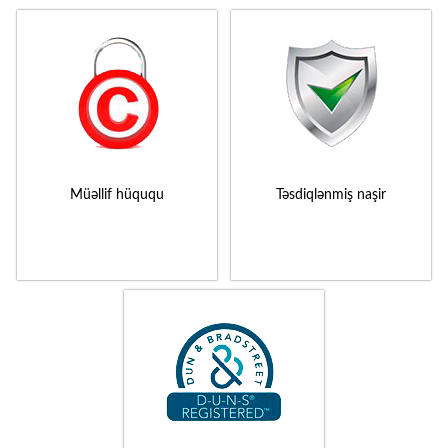
Müəllif hüququ
Təsdiqlənmiş naşir