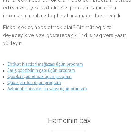
edirsinizsə, çox sadədir. Sizi proqram təminatının
imkanlarının pulsuz təqdimatını almağa dəvət edirik.
Fiskal çeklər, necə etmək olar? Biz mütləq sizə
deyəcəyik və sizə göstərəcəyik. İndi sınaq versiyasını
yükləyin.
Ehtiyat hissələri mağazası üçün proqram
Satış qəbzlərinin çapı üçün proqram
Qəbzləri çap etmək üçün proqram
Qabız printeri üçün proqram
Avtomobil hissələrinin satışı üçün proqram
Həmçinin bax