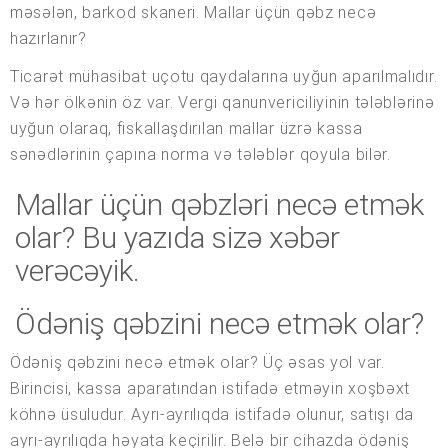
məsələn, barkod skaneri. Mallar üçün qəbz necə
hazırlanır?
Ticarət mühasibat uçotu qaydalarına uyğun aparılmalıdır.
Və hər ölkənin öz var. Vergi qanunvericiliyinin tələblərinə
uyğun olaraq, fiskallaşdırılan mallar üzrə kassa
sənədlərinin çapına norma və tələblər qoyula bilər.
Mallar üçün qəbzləri necə etmək
olar? Bu yazıda sizə xəbər
verəcəyik.
Ödəniş qəbzini necə etmək olar?
Ödəniş qəbzini necə etmək olar? Üç əsas yol var.
Birincisi, kassa aparatından istifadə etməyin xoşbəxt
köhnə üsuludur. Ayrı-ayrılıqda istifadə olunur, satışı da
ayrı-ayrılıqda həyata keçirilir. Belə bir cihazda ödəniş