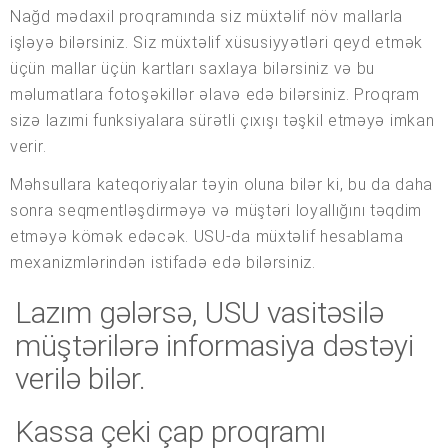
Nağd mədaxil proqramında siz müxtəlif növ mallarla
işləyə bilərsiniz. Siz müxtəlif xüsusiyyətləri qeyd etmək
üçün mallar üçün kartları saxlaya bilərsiniz və bu
məlumatlara fotoşəkillər əlavə edə bilərsiniz. Proqram
sizə lazımi funksiyalara sürətli çıxışı təşkil etməyə imkan
verir.
Məhsullara kateqoriyalar təyin oluna bilər ki, bu da daha
sonra seqmentləşdirməyə və müştəri loyallığını təqdim
etməyə kömək edəcək. USU-da müxtəlif hesablama
mexanizmlərindən istifadə edə bilərsiniz.
Lazım gələrsə, USU vasitəsilə
müştərilərə informasiya dəstəyi
verilə bilər.
Kassa çeki çap proqramı