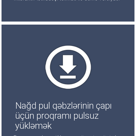
Nağd pul qəbzlərinin çapı
üçün proqramı pulsuz
yükləmək