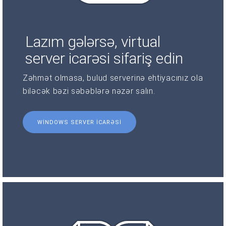
Lazım gələrsə, virtual
server icarəsi sifariş edin
Zəhmət olmasa, bulud serverinə ehtiyacınız ola
biləcək bəzi səbəblərə nəzər salın.
WINDOWS SERVER ICARƏSI