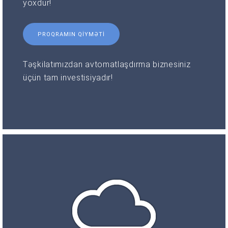
yoxdur!
PROQRAMIN QIYMƏTI
Təşkilatımızdan avtomatlaşdırma biznesiniz
üçün tam investisiyadır!