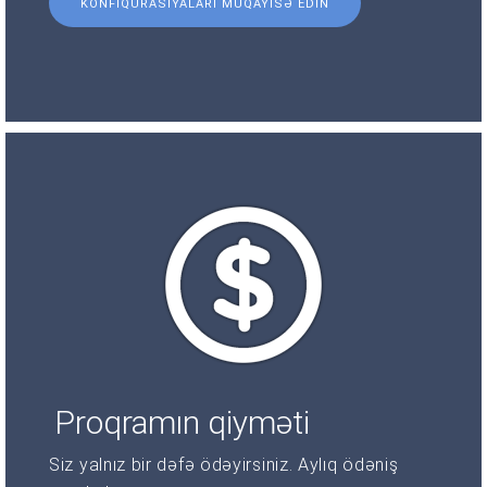
KONFIQURASIYALARI MÜQAYISƏ EDIN
Proqramın qiyməti
Siz yalnız bir dəfə ödəyirsiniz. Aylıq ödəniş