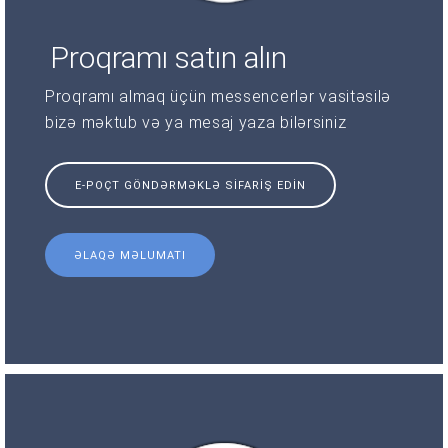
Proqramı satın alın
Proqramı almaq üçün messencerlər vasitəsilə
bizə məktub və ya mesaj yaza bilərsiniz
E-POÇT GÖNDƏRMƏKLƏ SIFARIŞ EDIN
ƏLAQƏ MƏLUMATI