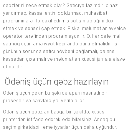
qəbzlərini necə etmək olar? Satıcıya lazımdır: cihazı
yandırmaq, kassa lentini doldurmaq, mühasibat
proqramına əl ilə daxil edilmiş satış məbləğini daxil
etmək və sənədi çap etmək. Fiskal məlumatlar əvvəlcə
operator tərəfindən proqramlaşdırılır. O, hər dəfə mal
satmaq üçün əməliyyat keçirəndə bunu etməlidir. İş
gününün sonunda satıcı növbəni bağlamalı, balansı
kassadan çıxarmalı və məlumatları xüsusi jurnala əlavə
etməlidir.
Ödəniş üçün qəbz hazırlayın
Ödəniş üçün çekin bu şəkildə aparılması adi bir
prosesdir və səhvlərə yol verilə bilər.
Ödəniş üçün qəbzləri başqa bir şəkildə, xüsusi
printerdən istifadə edərək edə bilərsiniz. Ancaq bu
seçim şirkətdaxili əməliyyatlar üçün daha uyğundur.