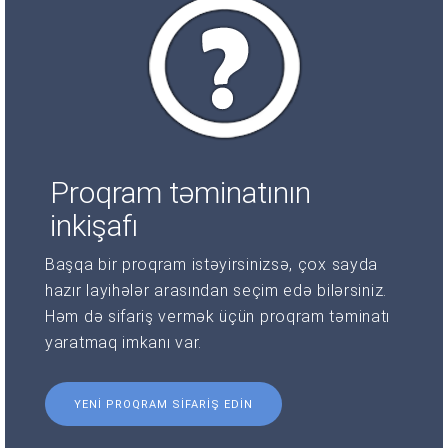
Proqram təminatının
inkişafı
Başqa bir proqram istəyirsinizsə, çox sayda
hazır layihələr arasından seçim edə bilərsiniz.
Həm də sifariş vermək üçün proqram təminatı
yaratmaq imkanı var.
YENI PROQRAM SIFARIŞ EDIN