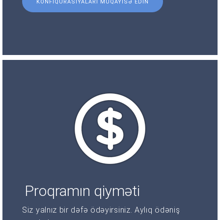
KONFIQURASIYALARI MÜQAYISƏ EDIN
Proqramın qiyməti
Siz yalnız bir dəfə ödəyirsiniz. Aylıq ödəniş