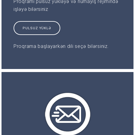
Proqramı pulsuz yükləyə və nümayiş rejimində
işləyə bilərsiniz
PULSUZ YÜKLƏ
Proqrama başlayarkən dili seçə bilərsiniz.