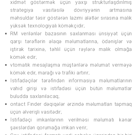
xidmət göstərmək üçün yaxşı strukturlaşdırılmış
strategiya vasitəsilə dövriyyənin artmasına
məhsuldar təsir göstərən lazımi alətlər sırasına malik
yüksək texnologiyalı köməkçidir;
RM verilənlər bazasının saxlanması ünsiyyət üçün
qarşı tərəflərin əlaqə məlumatlarına, ödənişlər və
iştirak tarixinə, təhlil üçün rəylərə malik olmağa
kömək edir;
vtomatik mesajlaşma müştərilərə məlumat verməyə
kömək edir, marağı və trafiki artırır;
İstifadəçilər tərəfindən informasiya məlumatlarının
vahid girişi və istifadəsi üçün bütün məlumatlar
buludda saxlanılacaq;
ontact Finder dəqiqələr ərzində məlumatları tapmaq
üçün əlverişli vasitədir;
İstifadəçi imkanlarının verilməsi məlumatı kənar
şəxslərdən qorumağa imkan verir;