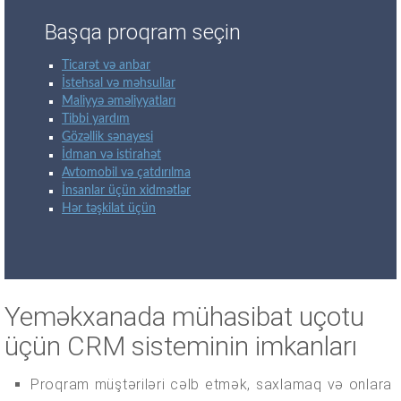
Başqa proqram seçin
Ticarət və anbar
İstehsal və məhsullar
Maliyyə əməliyyatları
Tibbi yardım
Gözəllik sənayesi
İdman və istirahət
Avtomobil və çatdırılma
İnsanlar üçün xidmətlər
Hər təşkilat üçün
Yeməkxanada mühasibat uçotu
üçün CRM sisteminin imkanları
Proqram müştəriləri cəlb etmək, saxlamaq və onlara