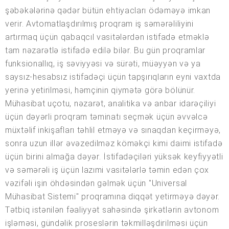
şəbəkələrinə qədər bütün ehtiyacları ödəməyə imkan
verir. Avtomatlaşdırılmış proqram iş səmərəliliyini
artırmaq üçün qabaqcıl vasitələrdən istifadə etməklə
tam nəzarətlə istifadə edilə bilər. Bu gün proqramlar
funksionallıq, iş səviyyəsi və sürəti, müəyyən və ya
saysız-hesabsız istifadəçi üçün tapşırıqların eyni vaxtda
yerinə yetirilməsi, həmçinin qiymətə görə bölünür.
Mühasibat uçotu, nəzarət, analitika və anbar idarəçiliyi
üçün dəyərli proqram təminatı seçmək üçün əvvəlcə
müxtəlif inkişafları təhlil etməyə və sınaqdan keçirməyə,
sonra uzun illər əvəzedilməz köməkçi kimi daimi istifadə
üçün birini almağa dəyər. İstifadəçiləri yüksək keyfiyyətli
və səmərəli iş üçün lazımi vasitələrlə təmin edən çox
vəzifəli işin öhdəsindən gəlmək üçün "Universal
Mühasibat Sistemi" proqramına diqqət yetirməyə dəyər.
Tətbiq istənilən fəaliyyət sahəsində şirkətlərin avtonom
işləməsi, gündəlik proseslərin təkmilləşdirilməsi üçün