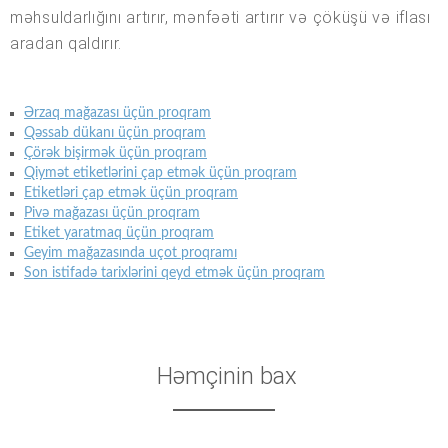
məhsuldarlığını artırır, mənfəəti artırır və çöküşü və iflası
aradan qaldırır.
Ərzaq mağazası üçün proqram
Qəssab dükanı üçün proqram
Çörək bişirmək üçün proqram
Qiymət etiketlərini çap etmək üçün proqram
Etiketləri çap etmək üçün proqram
Pivə mağazası üçün proqram
Etiket yaratmaq üçün proqram
Geyim mağazasında uçot proqramı
Son istifadə tarixlərini qeyd etmək üçün proqram
Həmçinin bax