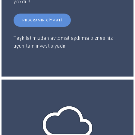
yoxdur!
PROQRAMIN QIYMƏTI
Təşkilatımızdan avtomatlaşdırma biznesiniz
üçün tam investisiyadır!