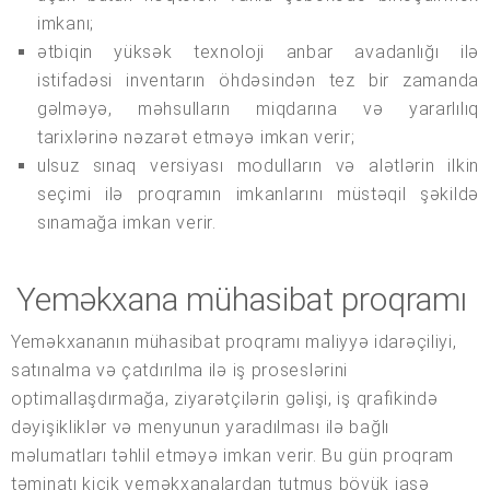
imkanı;
ətbiqin yüksək texnoloji anbar avadanlığı ilə
istifadəsi inventarın öhdəsindən tez bir zamanda
gəlməyə, məhsulların miqdarına və yararlılıq
tarixlərinə nəzarət etməyə imkan verir;
ulsuz sınaq versiyası modulların və alətlərin ilkin
seçimi ilə proqramın imkanlarını müstəqil şəkildə
sınamağa imkan verir.
Yeməkxana mühasibat proqramı
Yeməkxananın mühasibat proqramı maliyyə idarəçiliyi,
satınalma və çatdırılma ilə iş proseslərini
optimallaşdırmağa, ziyarətçilərin gəlişi, iş qrafikində
dəyişikliklər və menyunun yaradılması ilə bağlı
məlumatları təhlil etməyə imkan verir. Bu gün proqram
təminatı kiçik yeməkxanalardan tutmuş böyük iaşə