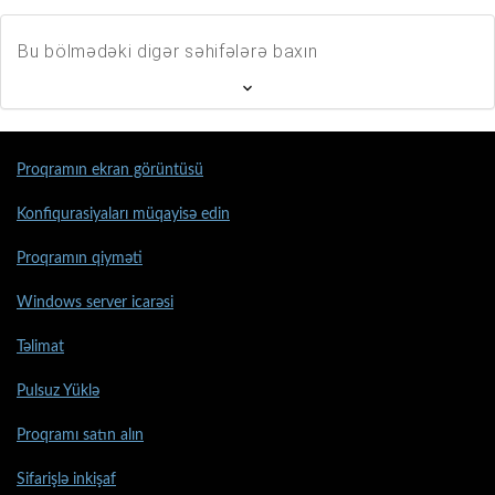
Bu bölmədəki digər səhifələrə baxın
Proqramın ekran görüntüsü
Konfiqurasiyaları müqayisə edin
Proqramın qiyməti
Windows server icarəsi
Təlimat
Pulsuz Yüklə
Proqramı satın alın
Sifarişlə inkişaf