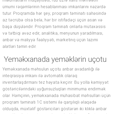
məlumatların müqayisəsi, rüb üzrə xalis mənfəətin
ümumi rəqəmlərinin hesablanması imkanlarını nəzərdə
tutur. Proqramda hər şey, proqram təminatı sahəsində
az təcrübə olsa belə, hər bir istifadəçi üçün asan və
başa düşüləndir. Proqram təminatı onlarla mütəxəssis
və tətbiqi əvəz edir, analitika, menyunun yaradılması,
anbar və maliyyə fəaliyyəti, marketinq üçün lazımi
alətləri təmin edir.
Yeməkxanada yeməklərin uçotu
Yeməkxanada məhsulun uçotu anbar avadanlığı ilə
inteqrasiya imkanı ilə avtomatik olaraq
inventarlaşdırmanı tez həyata keçirir. Bu yolla kəmiyyət
göstəricilərindəki uyğunsuzluqları minimuma endirmək
olar. Həmçinin, yeməkxanada mühasibat məhsulları üçün
proqram təminatı 1C sistemi ilə qarşılıqlı əlaqədə
olduqda, müxtəlif göstəriciləri göstərən iki kliklə anbar