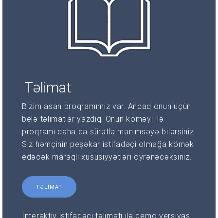
Təlimat
Bizim asan proqramımız var. Ancaq onun üçün
belə təlimatlar yazdıq. Onun köməyi ilə
proqramı daha da sürətlə mənimsəyə bilərsiniz.
Siz həmçinin peşəkar istifadəçi olmağa kömək
edəcək maraqlı xüsusiyyətləri öyrənəcəksiniz.
TƏLIMAT
İnteraktiv istifadəçi təlimatı ilə demo versiyası