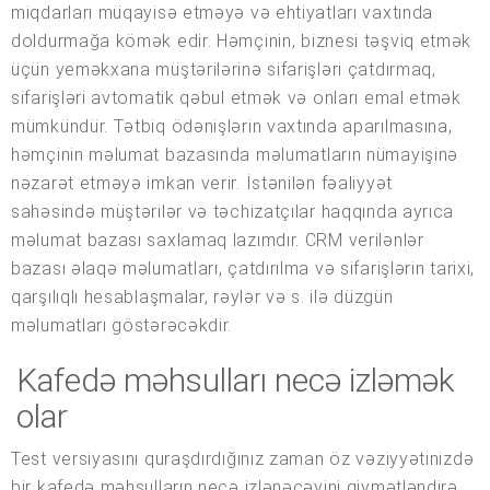
miqdarları müqayisə etməyə və ehtiyatları vaxtında
doldurmağa kömək edir. Həmçinin, biznesi təşviq etmək
üçün yeməkxana müştərilərinə sifarişləri çatdırmaq,
sifarişləri avtomatik qəbul etmək və onları emal etmək
mümkündür. Tətbiq ödənişlərin vaxtında aparılmasına,
həmçinin məlumat bazasında məlumatların nümayişinə
nəzarət etməyə imkan verir. İstənilən fəaliyyət
sahəsində müştərilər və təchizatçılar haqqında ayrıca
məlumat bazası saxlamaq lazımdır. CRM verilənlər
bazası əlaqə məlumatları, çatdırılma və sifarişlərin tarixi,
qarşılıqlı hesablaşmalar, rəylər və s. ilə düzgün
məlumatları göstərəcəkdir.
Kafedə məhsulları necə izləmək
olar
Test versiyasını quraşdırdığınız zaman öz vəziyyətinizdə
bir kafedə məhsulların necə izlənəcəyini qiymətləndirə