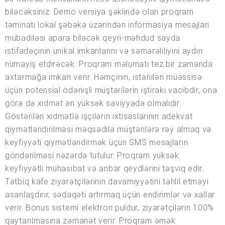
biləcəksiniz. Demo versiya şəklində olan proqram
təminatı lokal şəbəkə üzərindən informasiya mesajları
mübadiləsi apara biləcək qeyri-məhdud sayda
istifadəçinin unikal imkanlarını və səmərəliliyini aydın
nümayiş etdirəcək. Proqram məlumatı tez bir zamanda
axtarmağa imkan verir. Həmçinin, istənilən müəssisə
üçün potensial ödənişli müştərilərin iştirakı vacibdir, ona
görə də xidmət ən yüksək səviyyədə olmalıdır.
Göstərilən xidmətlə işçilərin ixtisaslarının adekvat
qiymətləndirilməsi məqsədilə müştərilərə rəy almaq və
keyfiyyəti qiymətləndirmək üçün SMS mesajların
göndərilməsi nəzərdə tutulur. Proqram yüksək
keyfiyyətli mühasibat və anbar qeydlərini təşviq edir.
Tətbiq kafe ziyarətçilərinin davamiyyətini təhlil etməyi
asanlaşdırır, sədaqəti artırmaq üçün endirimlər və xallar
verir. Bonus sistemi elektron puldur, ziyarətçilərin 100%
qaytarılmasına zəmanət verir. Proqram əmək