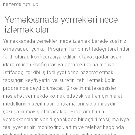
nəzərdə tutulub.
Yeməkxanada yeməkləri necə
izləmək olar
Yeməkxanada yeməkləri necə izləmək barədə sualınız
olmayacaq, çünki... Proqram hər bir istifadəçi tərəfindən
fərdi olaraq konfiqurasiya edilən kifayət qədər asan
idarə olunan konfiqurasiya parametrlərinə malikdir.
İstifadəçi tərkibi iş fəaliyyətlərinə nəzarət etmək,
tapşırığın keyfiyyətini və sürətini təhlil etmək üçün
proqramda qeyd olunacaq. Şirkətin mütəxəssisləri
məsləhət verməkdə kömək edəcək və həmçinin alət
modullarının seçilməsi ilə işləmə prinsiplərini aydın
şəkildə nümayiş etdirəcəklər. Proqram bütün
yeməkxanaların vahid şəbəkədə birləşdirilməsi, maliyyə
fəaliyyətlərinin monitorinqi, artım və tələbat haqqında