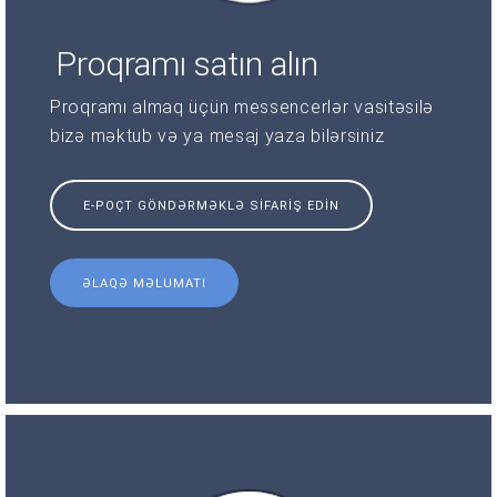
Proqramı satın alın
Proqramı almaq üçün messencerlər vasitəsilə
bizə məktub və ya mesaj yaza bilərsiniz
E-POÇT GÖNDƏRMƏKLƏ SIFARIŞ EDIN
ƏLAQƏ MƏLUMATI