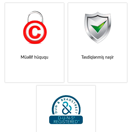
Müəllif hüququ
Təsdiqlənmiş naşir