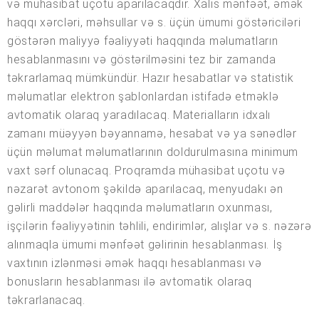
və mühasibat uçotu aparılacaqdır. Xalis mənfəət, əmək
haqqı xərcləri, məhsullar və s. üçün ümumi göstəriciləri
göstərən maliyyə fəaliyyəti haqqında məlumatların
hesablanmasını və göstərilməsini tez bir zamanda
təkrarlamaq mümkündür. Hazır hesabatlar və statistik
məlumatlar elektron şablonlardan istifadə etməklə
avtomatik olaraq yaradılacaq. Materialların idxalı
zamanı müəyyən bəyannamə, hesabat və ya sənədlər
üçün məlumat məlumatlarının doldurulmasına minimum
vaxt sərf olunacaq. Proqramda mühasibat uçotu və
nəzarət avtonom şəkildə aparılacaq, menyudakı ən
gəlirli maddələr haqqında məlumatların oxunması,
işçilərin fəaliyyətinin təhlili, endirimlər, alışlar və s. nəzərə
alınmaqla ümumi mənfəət gəlirinin hesablanması. İş
vaxtının izlənməsi əmək haqqı hesablanması və
bonusların hesablanması ilə avtomatik olaraq
təkrarlanacaq.