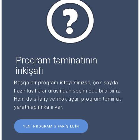
Proqram təminatının
inkişafı
Başqa bir proqram istəyirsinizsə, çox sayda
hazır layihələr arasından seçim edə bilərsiniz.
Həm də sifariş vermək üçün proqram təminatı
yaratmaq imkanı var.
YENI PROQRAM SIFARIŞ EDIN