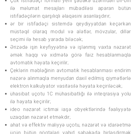
Çox istifadəçi formatı yerli şəbəkə üzərindən bir-biri
ilə məlumat mesajları mübadiləsi aparan bütün
istifadəçilərin qarşılıqlı əlaqəsini asanlaşdırır;
ər bir istifadəçi sistemdə qeydiyyatdan keçərkən
müstəqil olaraq modul və alətlər, mövzular, dillər
seçimi ilə hesab yarada biləcək;
Ərizədə işin keyfiyyətinə və işlənmiş vaxta nəzarət
əmək haqqı və xidmətə görə faiz hesablanmaqla
avtomatik həyata keçirilir;
Çeklərin məbləğinin avtomatik hesablanması endirim
nəzərə alınmaqla menyudan daxil edilmiş qiymətlərlə
elektron kalkulyator vasitəsilə həyata keçiriləcək;
ühasibat uçotu 1C mühasibatlığı ilə inteqrasiya yolu
ilə həyata keçirilir;
ideo nəzarət ictimai iaşə obyektlərində fəaliyyətə
uzaqdan nəzarət etməkdir;
ahat və effektiv maliyyə uçotu, nəzarət və idarəetmə
üçün bütün nöqtələri vahid şəbəkədə birləşdirmək