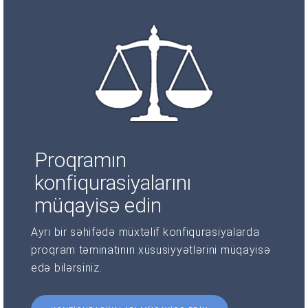
Proqramın
konfiqurasiyalarını
müqayisə edin
Ayrı bir səhifədə müxtəlif konfiqurasiyalarda
proqram təminatının xüsusiyyətlərini müqayisə
edə bilərsiniz.