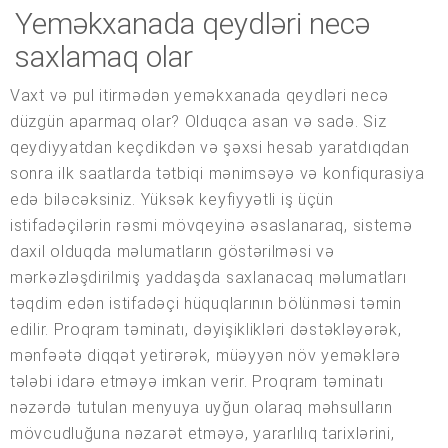
Yeməkxanada qeydləri necə
saxlamaq olar
Vaxt və pul itirmədən yeməkxanada qeydləri necə
düzgün aparmaq olar? Olduqca asan və sadə. Siz
qeydiyyatdan keçdikdən və şəxsi hesab yaratdıqdan
sonra ilk saatlarda tətbiqi mənimsəyə və konfiqurasiya
edə biləcəksiniz. Yüksək keyfiyyətli iş üçün
istifadəçilərin rəsmi mövqeyinə əsaslanaraq, sistemə
daxil olduqda məlumatların göstərilməsi və
mərkəzləşdirilmiş yaddaşda saxlanacaq məlumatları
təqdim edən istifadəçi hüquqlarının bölünməsi təmin
edilir. Proqram təminatı, dəyişiklikləri dəstəkləyərək,
mənfəətə diqqət yetirərək, müəyyən növ yeməklərə
tələbi idarə etməyə imkan verir. Proqram təminatı
nəzərdə tutulan menyuya uyğun olaraq məhsulların
mövcudluğuna nəzarət etməyə, yararlılıq tarixlərini,