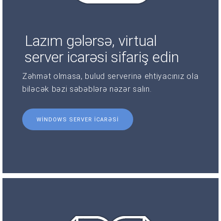
Lazım gələrsə, virtual
server icarəsi sifariş edin
Zəhmət olmasa, bulud serverinə ehtiyacınız ola
biləcək bəzi səbəblərə nəzər salın.
WINDOWS SERVER ICARƏSI