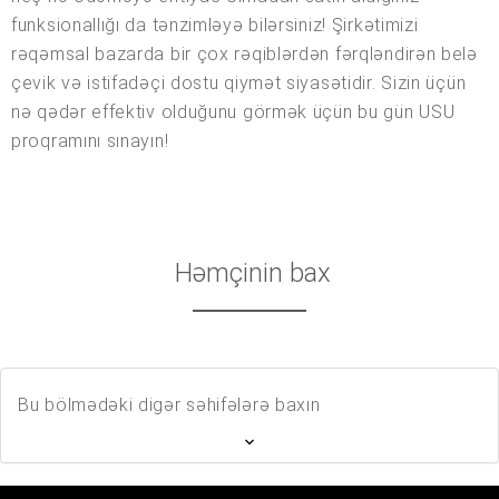
funksionallığı da tənzimləyə bilərsiniz! Şirkətimizi
rəqəmsal bazarda bir çox rəqiblərdən fərqləndirən belə
çevik və istifadəçi dostu qiymət siyasətidir. Sizin üçün
nə qədər effektiv olduğunu görmək üçün bu gün USU
proqramını sınayın!
Həmçinin bax
Bu bölmədəki digər səhifələrə baxın