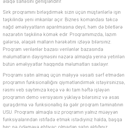
əlaqə sahəsini genişləndirir.
Sirk proqramını birləşdirmək sizin üçün müştərilərlə işin
təşkilində yeni imkanlar açır. Biznes komandası təkcə
nağd əməliyyatların aparılmasına deyil, həm də biletlərə
nəzarətin təşkilinə kömək edir. Proqramımızda, lazım
gələrsə, əlaqəli malların hərəkətini izləyə bilərsiniz.
Proqram verilənlər bazası verilənlər bazasında
məlumatların dəyişməsini nəzərə almaqla yerinə yetirilən
bütün əməliyyatlar haqqında məlumatları saxlayır.
Proqramı satın almaq üçün maliyyə vəsaiti sərf etmədən
proqramın funksionallığını qiymətləndirmək istəyirsinizsə,
rəsmi veb saytımıza keçə və iki tam həftə işləyən
proqramın demo versiyasını yükləyə bilərsiniz və əsas
quraşdırma və funksionallıq ilə gəlir proqram təminatının
USU. Proqramı almaqla siz proqramın yalnız müəyyən
funksiyalarından istifadə etmək istədiyiniz halda, başqa
heç nə ödəməyə ehtiyac olmadan satın aldığınız