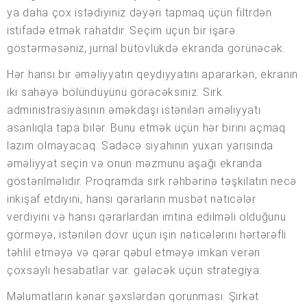
ya daha çox istədiyiniz dəyəri tapmaq üçün filtrdən
istifadə etmək rahatdır. Seçim üçün bir işarə
göstərməsəniz, jurnal bütövlükdə ekranda görünəcək.
Hər hansı bir əməliyyatın qeydiyyatını apararkən, ekranın
iki sahəyə bölündüyünü görəcəksiniz. Sirk
administrasiyasının əməkdaşı istənilən əməliyyatı
asanlıqla tapa bilər. Bunu etmək üçün hər birini açmaq
lazım olmayacaq. Sadəcə siyahının yuxarı yarısında
əməliyyat seçin və onun məzmunu aşağı ekranda
göstərilməlidir. Proqramda sirk rəhbərinə təşkilatın necə
inkişaf etdiyini, hansı qərarların müsbət nəticələr
verdiyini və hansı qərarlardan imtina edilməli olduğunu
görməyə, istənilən dövr üçün işin nəticələrini hərtərəfli
təhlil etməyə və qərar qəbul etməyə imkan verən
çoxsaylı hesabatlar var. gələcək üçün strategiya.
Məlumatların kənar şəxslərdən qorunması. Şirkət