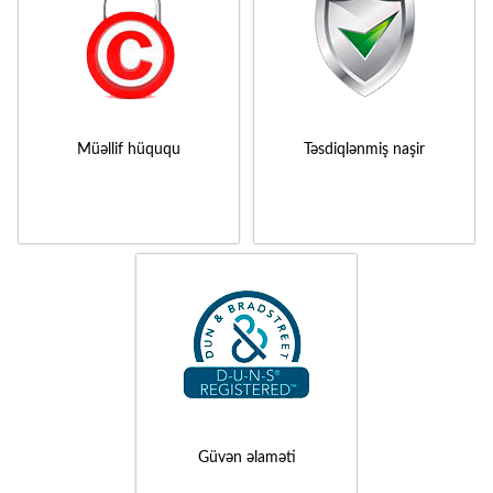
Müəllif hüququ
Təsdiqlənmiş naşir
Güvən əlaməti