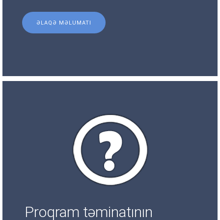
ƏLAQƏ MƏLUMATI
Proqram təminatının