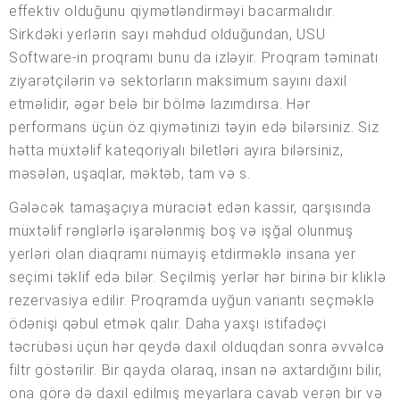
effektiv olduğunu qiymətləndirməyi bacarmalıdır.
Sirkdəki yerlərin sayı məhdud olduğundan, USU
Software-in proqramı bunu da izləyir. Proqram təminatı
ziyarətçilərin və sektorların maksimum sayını daxil
etməlidir, əgər belə bir bölmə lazımdırsa. Hər
performans üçün öz qiymətinizi təyin edə bilərsiniz. Siz
hətta müxtəlif kateqoriyalı biletləri ayıra bilərsiniz,
məsələn, uşaqlar, məktəb, tam və s.
Gələcək tamaşaçıya müraciət edən kassir, qarşısında
müxtəlif rənglərlə işarələnmiş boş və işğal olunmuş
yerləri olan diaqramı nümayiş etdirməklə insana yer
seçimi təklif edə bilər. Seçilmiş yerlər hər birinə bir kliklə
rezervasiya edilir. Proqramda uyğun variantı seçməklə
ödənişi qəbul etmək qalır. Daha yaxşı istifadəçi
təcrübəsi üçün hər qeydə daxil olduqdan sonra əvvəlcə
filtr göstərilir. Bir qayda olaraq, insan nə axtardığını bilir,
ona görə də daxil edilmiş meyarlara cavab verən bir və