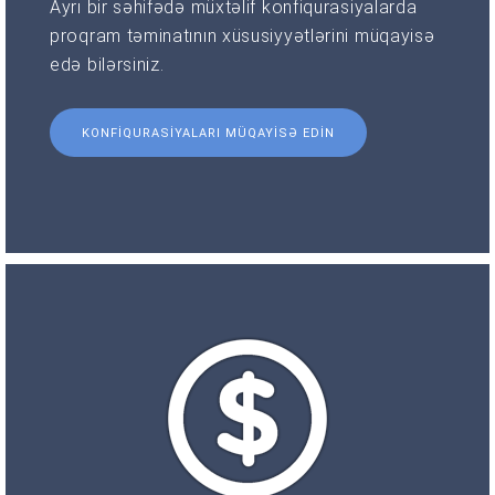
Ayrı bir səhifədə müxtəlif konfiqurasiyalarda
proqram təminatının xüsusiyyətlərini müqayisə
edə bilərsiniz.
KONFIQURASIYALARI MÜQAYISƏ EDIN