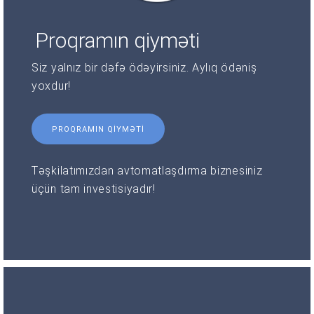
Proqramın qiyməti
Siz yalnız bir dəfə ödəyirsiniz. Aylıq ödəniş
yoxdur!
PROQRAMIN QIYMƏTI
Təşkilatımızdan avtomatlaşdırma biznesiniz
üçün tam investisiyadır!