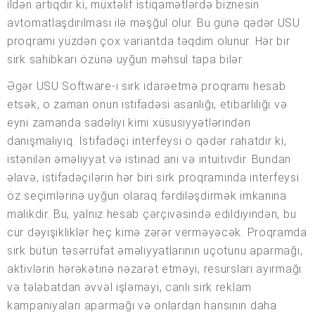
ildən artıqdır ki, müxtəlif istiqamətlərdə biznesin
avtomatlaşdırılması ilə məşğul olur. Bu günə qədər USU
proqramı yüzdən çox variantda təqdim olunur. Hər bir
sirk sahibkarı özünə uyğun məhsul tapa bilər.
Əgər USU Software-i sirk idarəetmə proqramı hesab
etsək, o zaman onun istifadəsi asanlığı, etibarlılığı və
eyni zamanda sadəliyi kimi xüsusiyyətlərindən
danışmalıyıq. İstifadəçi interfeysi o qədər rahatdır ki,
istənilən əməliyyat və istinad ani və intuitivdir. Bundan
əlavə, istifadəçilərin hər biri sirk proqramında interfeysi
öz seçimlərinə uyğun olaraq fərdiləşdirmək imkanına
malikdir. Bu, yalnız hesab çərçivəsində edildiyindən, bu
cür dəyişikliklər heç kimə zərər verməyəcək. Proqramda
sirk bütün təsərrüfat əməliyyatlarının uçotunu aparmağı,
aktivlərin hərəkətinə nəzarət etməyi, resursları ayırmağı
və tələbatdan əvvəl işləməyi, canlı sirk reklam
kampaniyaları aparmağı və onlardan hansının daha