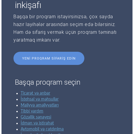
inkişafı
Başqa bir proqram istəyirsinizsə, çox sayda
hazır layihələr arasından seçim edə bilərsiniz.
Həm də sifariş vermək üçün proqram təminatı
yaratmaq imkanı var.
YENI PROQRAM SIFARIŞ EDIN
Başqa proqram seçin
Ticarət və anbar
İstehsal və məhsullar
Maliyyə əməliyyatları
Tibbi yardım
Gözəllik sənayesi
İdman və istirahət
Avtomobil və çatdırılma