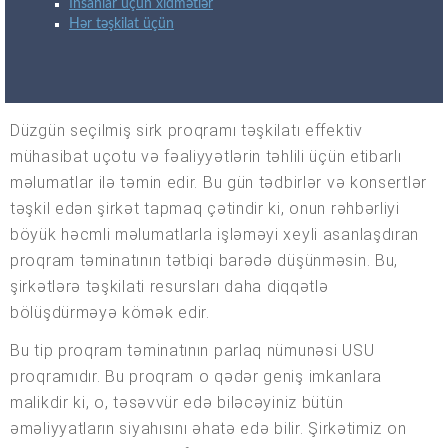
İnsanlar üçün xidmətlər
Hər təşkilat üçün
Düzgün seçilmiş sirk proqramı təşkilatı effektiv
mühasibat uçotu və fəaliyyətlərin təhlili üçün etibarlı
məlumatlar ilə təmin edir. Bu gün tədbirlər və konsertlər
təşkil edən şirkət tapmaq çətindir ki, onun rəhbərliyi
böyük həcmli məlumatlarla işləməyi xeyli asanlaşdıran
proqram təminatının tətbiqi barədə düşünməsin. Bu,
şirkətlərə təşkilati resursları daha diqqətlə
bölüşdürməyə kömək edir.
Bu tip proqram təminatının parlaq nümunəsi USU
proqramıdır. Bu proqram o qədər geniş imkanlara
malikdir ki, o, təsəvvür edə biləcəyiniz bütün
əməliyyatların siyahısını əhatə edə bilir. Şirkətimiz on