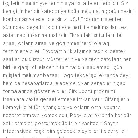
işçilərinin səlahiyyətlərinin siyahısı adətən fərqlidir. Siz
həmçinin hər bir kateqoriya üçün məlumatın görünməsini
konfiqurasiya edə bilərsiniz. USU Proqramı istənilən
sütundakı dəyərin ilk bir neçə hərfi ilə məlumatları tez
axtarmaq imkanına malikdir. Ekrandakı sütunların bu
sırası, onların sırası və görünməsi fərdi olaraq
tənzimlənə bilər. Proqramın ilk alışında texniki dəstək
saatları pulsuzdur. Müştərilərin və ya təchizatçıların hər
biri ilə qarşılıqlı əlaqənin tam tarixini saxlamaq üçün
müştəri məlumat bazası. Loqo təkcə işçi ekranda deyil,
həm də hesabatlarda, eləcə də çıxan sənədlərin çap
formalarında göstərilə bilər. Sirk uçotu proqramı
insanlara vaxta qənaət etməyə imkan verir. Sifarişlərin
köməyi ilə bütün sifarişlərə və onların emal vaxtına
nəzarət etməyə kömək edir. Pop-uplar ekranda hər cür
xatırlatmaları göstərmək üçün bir vasitədir. Saytın
inteqrasiyası təşkilatın gələcək izləyiciləri ilə qarşılıqlı