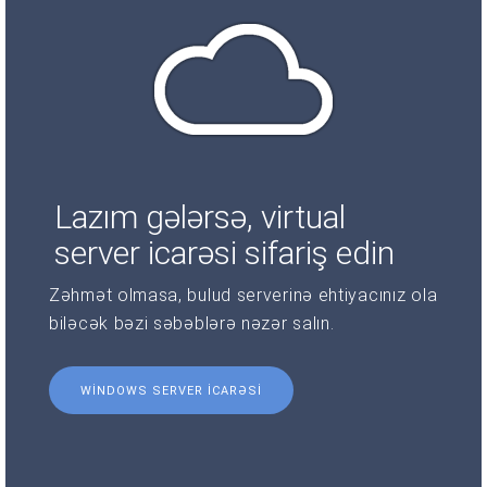
Lazım gələrsə, virtual
server icarəsi sifariş edin
Zəhmət olmasa, bulud serverinə ehtiyacınız ola
biləcək bəzi səbəblərə nəzər salın.
WINDOWS SERVER ICARƏSI