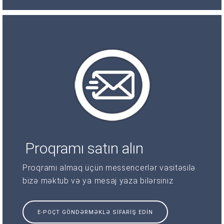
Proqramı satın alın
Proqramı almaq üçün messencerlər vasitəsilə
bizə məktub və ya mesaj yaza bilərsiniz
E-POÇT GÖNDƏRMƏKLƏ SIFARIŞ EDIN