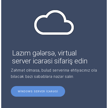
Lazım gələrsə, virtual
server icarəsi sifariş edin
Zəhmət olmasa, bulud serverinə ehtiyacınız ola
biləcək bəzi səbəblərə nəzər salın.
WINDOWS SERVER ICARƏSI