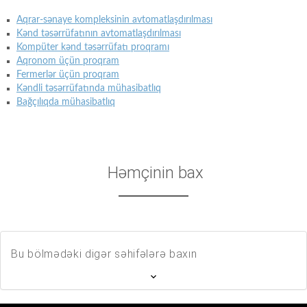
Aqrar-sənaye kompleksinin avtomatlaşdırılması
Kənd təsərrüfatının avtomatlaşdırılması
Kompüter kənd təsərrüfatı proqramı
Aqronom üçün proqram
Fermerlər üçün proqram
Kəndli təsərrüfatında mühasibatlıq
Bağçılıqda mühasibatlıq
Həmçinin bax
Bu bölmədəki digər səhifələrə baxın