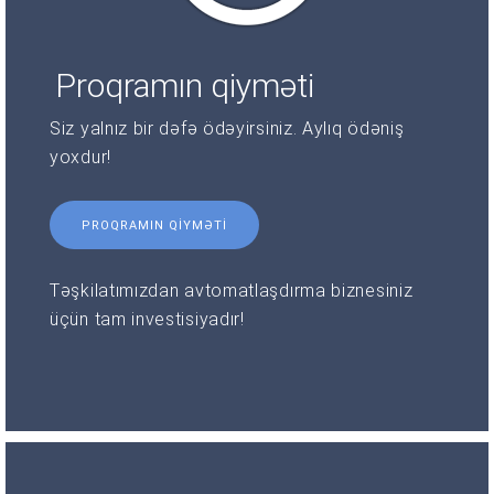
Proqramın qiyməti
Siz yalnız bir dəfə ödəyirsiniz. Aylıq ödəniş
yoxdur!
PROQRAMIN QIYMƏTI
Təşkilatımızdan avtomatlaşdırma biznesiniz
üçün tam investisiyadır!