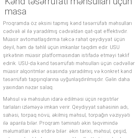
Kənd təsərrüfatı məhsulları üçün
masa
Proqramda öz əksini tapmış kənd təsərrüfatı məhsulları
cədvəli əl ilə yaradılmış cədvəldən qat-qat effektivdir.
Müasir avtomatlaşdırma təkcə rahat qeydiyyat üçün
deyil, həm də təhlil üçün imkanlar təqdim edir. USU
şirkətinin müasir platformasından istifadə etməyi təklif
edirik. USU-da kənd təsərrüfatı məhsulları üçün cədvəllər
müasir alqoritmlər əsasında yaradılmış və konkret kənd
təsərrüfatı tapşırıqlarına uyğunlaşdırılmışdır. Gəlin daha
yaxından nəzər salaq.
Məhsul və məhsulun idarə edilməsi üçün registrlər
tarlaları izləməyə imkan verir. Qeydiyyat sahəsinin adı,
sahəsi, torpaq növü, əkilmiş məhsul, torpağın vəziyyəti
ilə aparıla bilər. Proqram təminatı əkin təqvimində
məlumatları əks etdirə bilər: əkin tarixi, məhsul, çeşid,