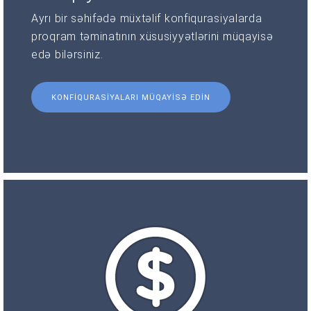
Ayrı bir səhifədə müxtəlif konfiqurasiyalarda
proqram təminatının xüsusiyyətlərini müqayisə
edə bilərsiniz.
KONFIQURASIYALARI MÜQAYISƏ EDIN