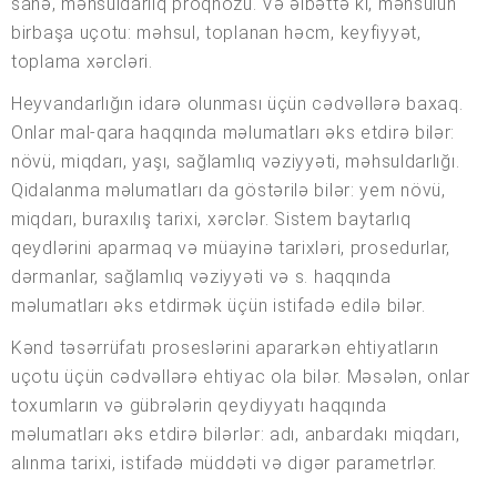
sahə, məhsuldarlıq proqnozu. Və əlbəttə ki, məhsulun
birbaşa uçotu: məhsul, toplanan həcm, keyfiyyət,
toplama xərcləri.
Heyvandarlığın idarə olunması üçün cədvəllərə baxaq.
Onlar mal-qara haqqında məlumatları əks etdirə bilər:
növü, miqdarı, yaşı, sağlamlıq vəziyyəti, məhsuldarlığı.
Qidalanma məlumatları da göstərilə bilər: yem növü,
miqdarı, buraxılış tarixi, xərclər. Sistem baytarlıq
qeydlərini aparmaq və müayinə tarixləri, prosedurlar,
dərmanlar, sağlamlıq vəziyyəti və s. haqqında
məlumatları əks etdirmək üçün istifadə edilə bilər.
Kənd təsərrüfatı proseslərini apararkən ehtiyatların
uçotu üçün cədvəllərə ehtiyac ola bilər. Məsələn, onlar
toxumların və gübrələrin qeydiyyatı haqqında
məlumatları əks etdirə bilərlər: adı, anbardakı miqdarı,
alınma tarixi, istifadə müddəti və digər parametrlər.