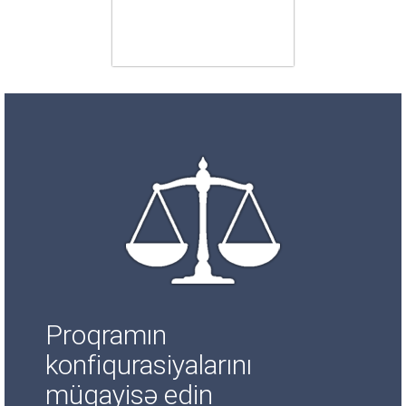
Proqramın
konfiqurasiyalarını
müqayisə edin