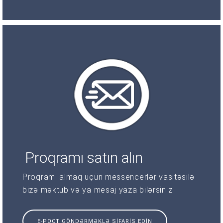
Proqramı satın alın
Proqramı almaq üçün messencerlər vasitəsilə
bizə məktub və ya mesaj yaza bilərsiniz
E-POÇT GÖNDƏRMƏKLƏ SIFARIŞ EDIN