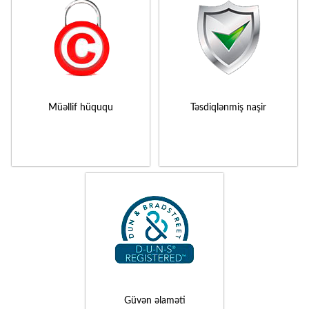
Müəllif hüququ
Təsdiqlənmiş naşir
Güvən əlaməti