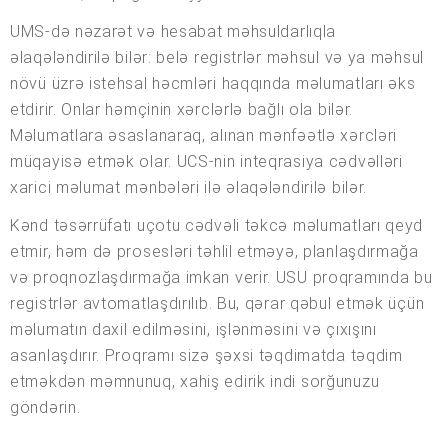
UMS-də nəzarət və hesabat məhsuldarlıqla
əlaqələndirilə bilər: belə registrlər məhsul və ya məhsul
növü üzrə istehsal həcmləri haqqında məlumatları əks
etdirir. Onlar həmçinin xərclərlə bağlı ola bilər.
Məlumatlara əsaslanaraq, alınan mənfəətlə xərcləri
müqayisə etmək olar. UCS-nin inteqrasiya cədvəlləri
xarici məlumat mənbələri ilə əlaqələndirilə bilər.
Kənd təsərrüfatı uçotu cədvəli təkcə məlumatları qeyd
etmir, həm də prosesləri təhlil etməyə, planlaşdırmağa
və proqnozlaşdırmağa imkan verir. USU proqramında bu
registrlər avtomatlaşdırılıb. Bu, qərar qəbul etmək üçün
məlumatın daxil edilməsini, işlənməsini və çıxışını
asanlaşdırır. Proqramı sizə şəxsi təqdimatda təqdim
etməkdən məmnunuq, xahiş edirik indi sorğunuzu
göndərin.