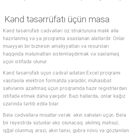
Kənd təsərrüfatı üçün masa
Kənd təsərrüfatı cədvəlləri öz strukturuna malik əllə
hazırlanmış və ya proqrama əsaslanan alətlərdir. Onlar
müəyyən bir biznesin əməliyyatları və resursları
haqqında məlumatları sistemləşdirmək və saxlamaq
üçün istifadə olunur.
Kənd təsərrüfatı üçün cədvəl adətən Excel proqramı
vasitəsilə elektron formatda yaradılır, mühasibat
səhvlərini azaltmaq üçün proqramda hazır registrlərdən
istifadə etmək daha yaxşıdır. Bəzi hallarda, onlar kağız
üzərində tərtib edilə bilər.
Belə cədvəllərə misallar verək: əkin sahələri üçün. Belə
bir reyestrdə sütunlar əks olunacaq: əkilmiş məhsul,
işğal olunmuş ərazi, əkin tarixi, gübrə növü və gözlənilən