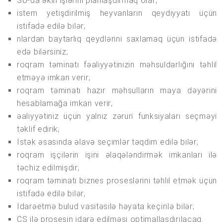
SU-da əkin işlərini planlaşdırmaq olar;
istem yetişdirilmiş heyvanların qeydiyyatı üçün
istifadə edilə bilər;
nlardan baytarlıq qeydlərini saxlamaq üçün istifadə
edə bilərsiniz;
roqram təminatı fəaliyyətinizin məhsuldarlığını təhlil
etməyə imkan verir;
roqram təminatı hazır məhsulların maya dəyərini
hesablamağa imkan verir;
əaliyyətiniz üçün yalnız zəruri funksiyaları seçməyi
təklif edirik;
İstək əsasında əlavə seçimlər təqdim edilə bilər;
roqram işçilərin işini əlaqələndirmək imkanları ilə
təchiz edilmişdir;
roqram təminatı biznes proseslərini təhlil etmək üçün
istifadə edilə bilər;
İdarəetmə bulud vasitəsilə həyata keçirilə bilər;
CS ilə prosesin idarə edilməsi optimallaşdırılacaq.