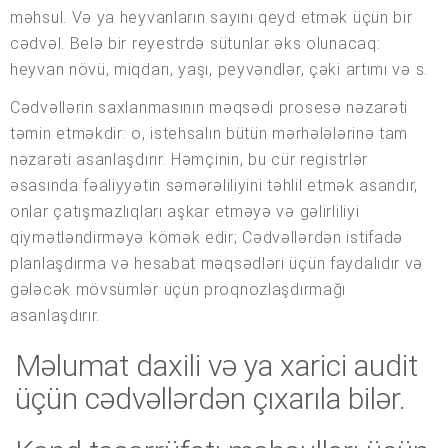
məhsul. Və ya heyvanların sayını qeyd etmək üçün bir
cədvəl. Belə bir reyestrdə sütunlar əks olunacaq:
heyvan növü, miqdarı, yaşı, peyvəndlər, çəki artımı və s.
Cədvəllərin saxlanmasının məqsədi prosesə nəzarəti
təmin etməkdir: o, istehsalın bütün mərhələlərinə tam
nəzarəti asanlaşdırır. Həmçinin, bu cür registrlər
əsasında fəaliyyətin səmərəliliyini təhlil etmək asandır,
onlar çatışmazlıqları aşkar etməyə və gəlirliliyi
qiymətləndirməyə kömək edir; Cədvəllərdən istifadə
planlaşdırma və hesabat məqsədləri üçün faydalıdır və
gələcək mövsümlər üçün proqnozlaşdırmağı
asanlaşdırır.
Məlumat daxili və ya xarici audit
üçün cədvəllərdən çıxarıla bilər.