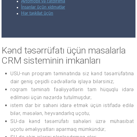
Avtomobil və çatdırılma
İnsanlar üçün xidmətlər
Hər təşkilat üçün
Kənd təsərrüfatı üçün masalarla
CRM sisteminin imkanları
USU-nun proqram təminatında siz kənd təsərrüfatına
dair geniş çeşidli cədvəllərlə işləyə bilərsiniz;
roqram təminatı fəaliyyətlərin tam hüquqlu idarə
edilməsi üçün nəzərdə tutulmuşdur;
istem dar bir sahəni idarə etmək üçün istifadə edilə
bilər, məsələn, heyvandarlıq uçotu;
SU-da kənd təsərrüfatı sahələri üzrə mühasibat
uçotu əməliyyatları aparmaq mümkündür;