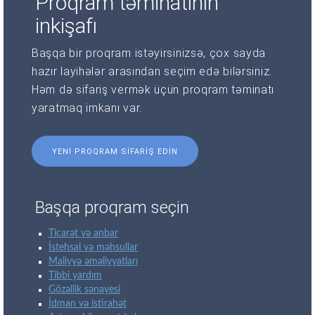
Proqram təminatının
inkişafı
Başqa bir proqram istəyirsinizsə, çox sayda
hazır layihələr arasından seçim edə bilərsiniz.
Həm də sifariş vermək üçün proqram təminatı
yaratmaq imkanı var.
YENI PROQRAM SIFARIŞ EDIN
Başqa proqram seçin
Ticarət və anbar
İstehsal və məhsullar
Maliyyə əməliyyatları
Tibbi yardım
Gözəllik sənayesi
İdman və istirahət