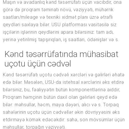
Maşın və avadanlıq kənd təsərrüfatı üçün vacibdir, ona
görə də proqram təminatı növü, vəziyyəti, mühərrik
saatları/mileage və texniki xidmət planı üzrə ətraflı
qeydləri saxlaya bilər. USU platforması vasitəsilə siz
işçilərin işlərinin qeydlərini apara bilərsiniz: tam adı,
yerinə yetirilmiş tapşırıqları, iş saatları, ödənişlər və s.
Kənd təsərrüfatında mühasibat
uçotu üçün cədvəl
Kənd təsərrüfatı uçotu cədvəli xərcləri və gəlirləri əhatə
edə bilər. Məsələn, USU-da istehsal xərclərini əks etdirə
bilərsiniz, bu, fəaliyyətin bütün komponentlərinə aiddir;
Proqram həmçinin bütün daxil olan gəlirləri qeyd edə
bilər: məhsullar, həcm, maya dəyəri, alıcı və s. Torpaq
sahələrinin uçotu üçün cədvəllər əkin dövriyyəsini əks
etdirməyə kömək edəcəkdir: sahə, son mövsümlər üçün
məhsullar, torpağın vəziyyəti.