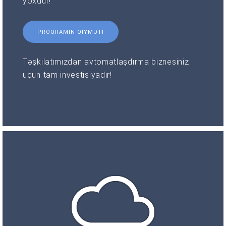
yoxdur!
PROQRAMIN QIYMƏTI
Təşkilatımızdan avtomatlaşdırma biznesiniz
üçün tam investisiyadır!