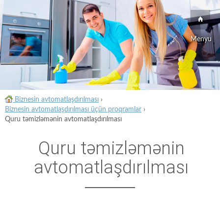
Menyu
Biznesin avtomatlaşdırılması
›
Biznesin avtomatlaşdırılması üçün proqramlar
›
Quru təmizləmənin avtomatlaşdırılması
Quru təmizləmənin
avtomatlaşdırılması