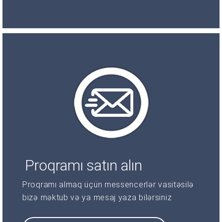
Proqramı satın alın
Proqramı almaq üçün messencerlər vasitəsilə
bizə məktub və ya mesaj yaza bilərsiniz