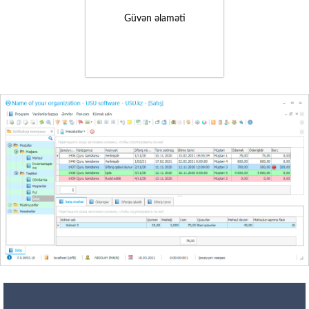
Güvən əlaməti