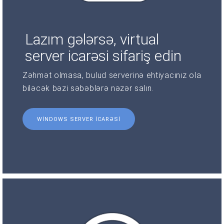
Lazım gələrsə, virtual
server icarəsi sifariş edin
Zəhmət olmasa, bulud serverinə ehtiyacınız ola
biləcək bəzi səbəblərə nəzər salın.
WINDOWS SERVER ICARƏSI