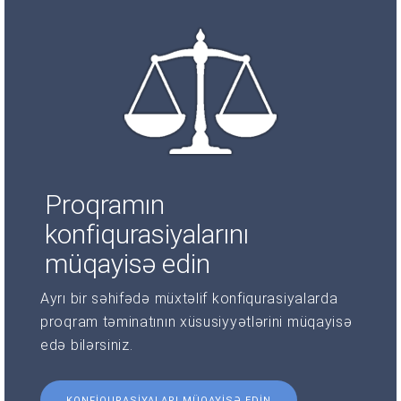
Proqramın
konfiqurasiyalarını
müqayisə edin
Ayrı bir səhifədə müxtəlif konfiqurasiyalarda
proqram təminatının xüsusiyyətlərini müqayisə
edə bilərsiniz.
KONFIQURASIYALARI MÜQAYISƏ EDIN