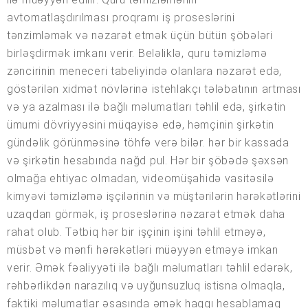
avtomatlaşdırılması proqramı iş proseslərini
tənzimləmək və nəzarət etmək üçün bütün şöbələri
birləşdirmək imkanı verir. Beləliklə, quru təmizləmə
zəncirinin meneceri tabeliyində olanlara nəzarət edə,
göstərilən xidmət növlərinə istehlakçı tələbatının artması
və ya azalması ilə bağlı məlumatları təhlil edə, şirkətin
ümumi dövriyyəsini müqayisə edə, həmçinin şirkətin
gündəlik görünməsinə töhfə verə bilər. hər bir kassada
və şirkətin hesabında nağd pul. Hər bir şöbədə şəxsən
olmağa ehtiyac olmadan, videomüşahidə vasitəsilə
kimyəvi təmizləmə işçilərinin və müştərilərin hərəkətlərini
uzaqdan görmək, iş proseslərinə nəzarət etmək daha
rahat olub. Tətbiq hər bir işçinin işini təhlil etməyə,
müsbət və mənfi hərəkətləri müəyyən etməyə imkan
verir. Əmək fəaliyyəti ilə bağlı məlumatları təhlil edərək,
rəhbərlikdən narazılıq və uyğunsuzluq istisna olmaqla,
faktiki məlumatlar əsasında əmək haqqı hesablamaq