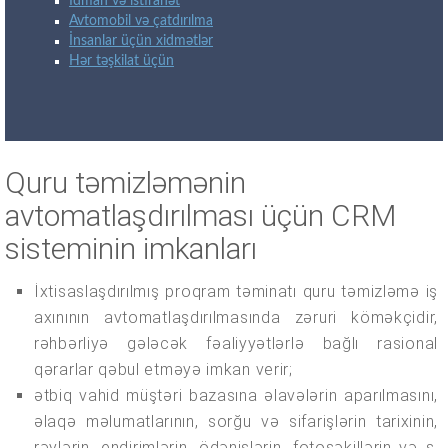
İdman və istirahət
Avtomobil və çatdırılma
İnsanlar üçün xidmətlər
Hər təşkilat üçün
Quru təmizləmənin
avtomatlaşdırılması üçün CRM
sisteminin imkanları
İxtisaslaşdırılmış proqram təminatı quru təmizləmə iş
axınının avtomatlaşdırılmasında zəruri köməkçidir,
rəhbərliyə gələcək fəaliyyətlərlə bağlı rasional
qərarlar qəbul etməyə imkan verir;
ətbiq vahid müştəri bazasına əlavələrin aparılmasını,
əlaqə məlumatlarının, sorğu və sifarişlərin tarixinin,
rəylərin, endirimlərin, ödənişlərin, fotoşəkillərin və s.