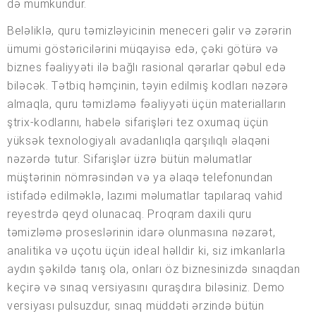
də mümkündür.
Beləliklə, quru təmizləyicinin meneceri gəlir və zərərin
ümumi göstəricilərini müqayisə edə, çəki götürə və
biznes fəaliyyəti ilə bağlı rasional qərarlar qəbul edə
biləcək. Tətbiq həmçinin, təyin edilmiş kodları nəzərə
almaqla, quru təmizləmə fəaliyyəti üçün materialların
ştrix-kodlarını, habelə sifarişləri tez oxumaq üçün
yüksək texnologiyalı avadanlıqla qarşılıqlı əlaqəni
nəzərdə tutur. Sifarişlər üzrə bütün məlumatlar
müştərinin nömrəsindən və ya əlaqə telefonundan
istifadə edilməklə, lazımi məlumatlar tapılaraq vahid
reyestrdə qeyd olunacaq. Proqram daxili quru
təmizləmə proseslərinin idarə olunmasına nəzarət,
analitika və uçotu üçün ideal həlldir ki, siz imkanlarla
aydın şəkildə tanış ola, onları öz biznesinizdə sınaqdan
keçirə və sınaq versiyasını quraşdıra biləsiniz. Demo
versiyası pulsuzdur, sınaq müddəti ərzində bütün