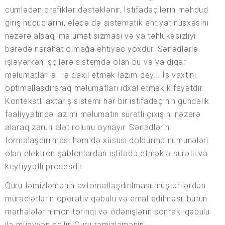
cümlədən qrafiklər dəstəklənir. İstifadəçilərin məhdud
giriş hüquqlarını, eləcə də sistematik ehtiyat nüsxəsini
nəzərə alsaq, məlumat sızması və ya təhlükəsizliyi
barədə narahat olmağa ehtiyac yoxdur. Sənədlərlə
işləyərkən işçilərə sistemdə olan bu və ya digər
məlumatları əl ilə daxil etmək lazım deyil. İş vaxtını
optimallaşdıraraq məlumatları idxal etmək kifayətdir.
Kontekstli axtarış sistemi hər bir istifadəçinin gündəlik
fəaliyyətində lazımi məlumatın sürətli çıxışını nəzərə
alaraq zəruri alət rolunu oynayır. Sənədlərin
formalaşdırılması həm də xüsusi doldurma nümunələri
olan elektron şablonlardan istifadə etməklə sürətli və
keyfiyyətli prosesdir.
Quru təmizləmənin avtomatlaşdırılması müştərilərdən
müraciətlərin operativ qəbulu və emal edilməsi, bütün
mərhələlərin monitorinqi və ödənişlərin sonrakı qəbulu
ilə müəyyən edilir. Quru təmizləmənin