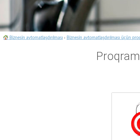
Biznesin avtomatlaşdırılması
›
Biznesin avtomatlaşdırılması üçün pro
Proqram