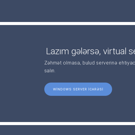
Lazım gələrsə, virtual se
Zəhmət olmasa, bulud serverinə ehtiyac
salın.
WINDOWS SERVER ICARƏSI