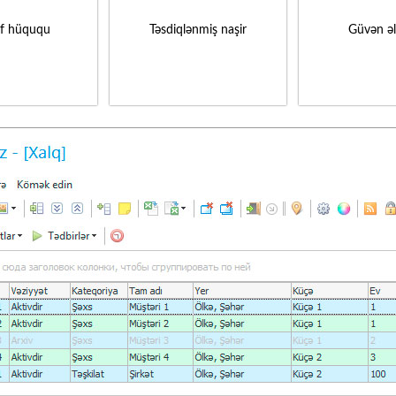
if hüququ
Təsdiqlənmiş naşir
Güvən ə