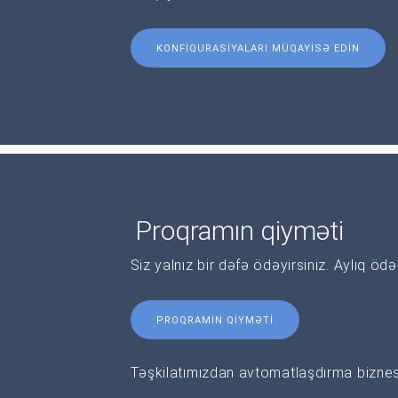
KONFIQURASIYALARI MÜQAYISƏ EDIN
Proqramın qiyməti
Siz yalnız bir dəfə ödəyirsiniz. Aylıq öd
PROQRAMIN QIYMƏTI
Təşkilatımızdan avtomatlaşdırma biznesi