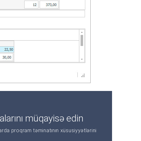
alarını müqayisə edin
larda proqram təminatının xüsusiyyətlərini