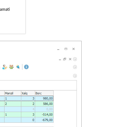
laməti