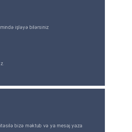
mində işləyə bilərsiniz
z.
təsilə bizə məktub və ya mesaj yaza