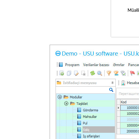
Müəll