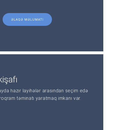
ƏLAQƏ MƏLUMATI
işafı
ayda hazır layihələr arasından seçim edə
proqram təminatı yaratmaq imkanı var.