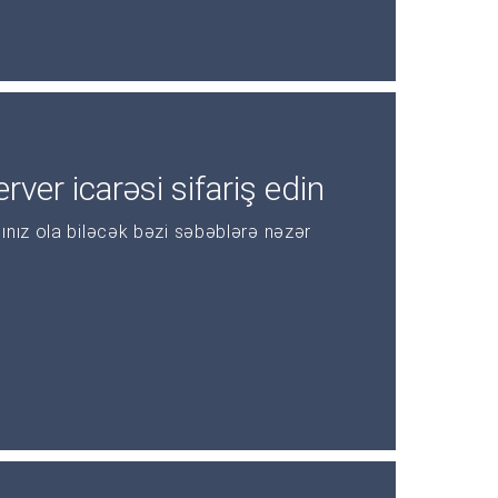
rver icarəsi sifariş edin
ınız ola biləcək bəzi səbəblərə nəzər