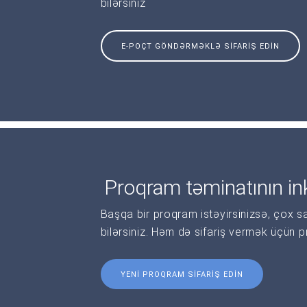
bilərsiniz
E-POÇT GÖNDƏRMƏKLƏ SIFARIŞ EDIN
Proqram təminatının ink
Başqa bir proqram istəyirsinizsə, çox s
bilərsiniz. Həm də sifariş vermək üçün 
YENI PROQRAM SIFARIŞ EDIN