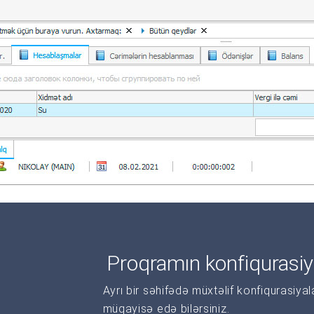
Proqramın konfiqurasiy
Ayrı bir səhifədə müxtəlif konfiqurasiya
müqayisə edə bilərsiniz.