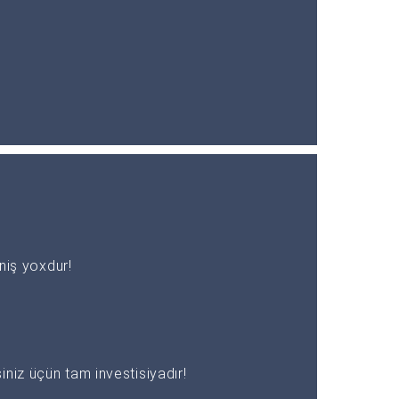
əniş yoxdur!
niz üçün tam investisiyadır!