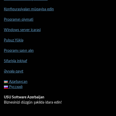
Konfiqurasiyaları müqayisə edin
Proqramın qiyməti
Windows server icarəsi
Pulsuz Yüklə
Proqramı satın alın
Sifarişlə inkişaf
Əvvələ qayıt
Azərbaycan
Русский
USU Software Azerbaijan
Biznesinizi düzgün şəkildə idarə edin!