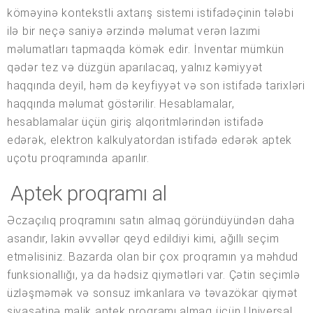
köməyinə kontekstli axtarış sistemi istifadəçinin tələbi
ilə bir neçə saniyə ərzində məlumat verən lazımi
məlumatları tapmaqda kömək edir. İnventar mümkün
qədər tez və düzgün aparılacaq, yalnız kəmiyyət
haqqında deyil, həm də keyfiyyət və son istifadə tarixləri
haqqında məlumat göstərilir. Hesablamalar,
hesablamalar üçün giriş alqoritmlərindən istifadə
edərək, elektron kalkulyatordan istifadə edərək aptek
uçotu proqramında aparılır.
Aptek proqramı al
Əczaçılıq proqramını satın almaq göründüyündən daha
asandır, lakin əvvəllər qeyd edildiyi kimi, ağıllı seçim
etməlisiniz. Bazarda olan bir çox proqramın ya məhdud
funksionallığı, ya da hədsiz qiymətləri var. Çətin seçimlə
üzləşməmək və sonsuz imkanlara və təvazökar qiymət
siyasətinə malik aptek proqramı almaq üçün Universal