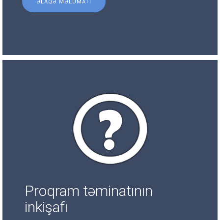
ƏLAQƏ MƏLUMATI
Proqram təminatının
inkişafı