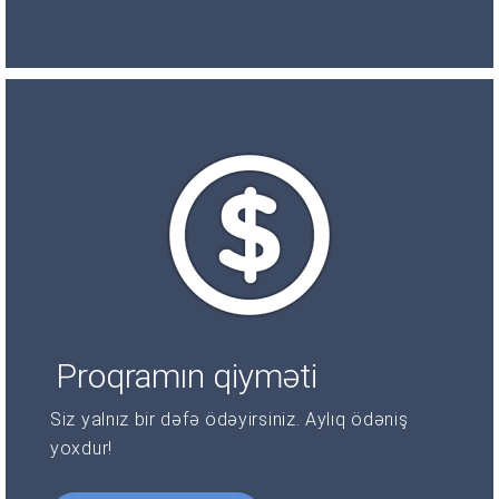
Proqramın qiyməti
Siz yalnız bir dəfə ödəyirsiniz. Aylıq ödəniş
yoxdur!