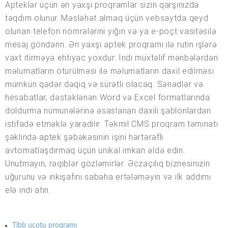
Apteklər üçün ən yaxşı proqramlar sizin qarşınızda
təqdim olunur. Məsləhət almaq üçün vebsaytda qeyd
olunan telefon nömrələrini yığın və ya e-poçt vasitəsilə
mesaj göndərin. Ən yaxşı aptek proqramı ilə rutin işlərə
vaxt itirməyə ehtiyac yoxdur. İndi müxtəlif mənbələrdən
məlumatların ötürülməsi ilə məlumatların daxil edilməsi
mümkün qədər dəqiq və sürətli olacaq. Sənədlər və
hesabatlar, dəstəklənən Word və Excel formatlarında
doldurma nümunələrinə əsaslanan daxili şablonlardan
istifadə etməklə yaradılır. Təkmil CMS proqram təminatı
şəklində aptek şəbəkəsinin işini hərtərəfli
avtomatlaşdırmaq üçün unikal imkan əldə edin.
Unutmayın, rəqiblər gözləmirlər. Əczaçılıq biznesinizin
uğurunu və inkişafını sabaha ertələməyin və ilk addımı
elə indi atın.
Tibb uçotu proqramı