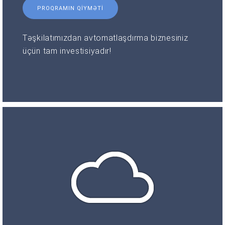
PROQRAMIN QIYMƏTI
Təşkilatımızdan avtomatlaşdırma biznesiniz
üçün tam investisiyadır!