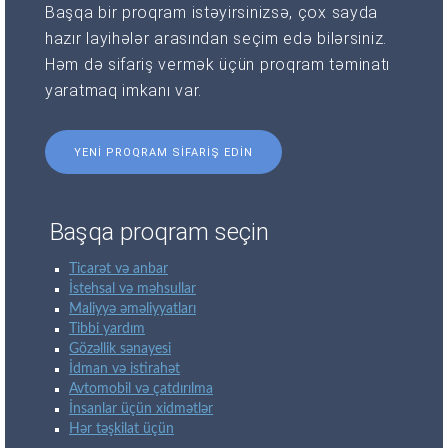
Başqa bir proqram istəyirsinizsə, çox sayda
hazır layihələr arasından seçim edə bilərsiniz.
Həm də sifariş vermək üçün proqram təminatı
yaratmaq imkanı var.
YENI PROQRAM SIFARIŞ EDIN
Başqa proqram seçin
Ticarət və anbar
İstehsal və məhsullar
Maliyyə əməliyyatları
Tibbi yardım
Gözəllik sənayesi
İdman və istirahət
Avtomobil və çatdırılma
İnsanlar üçün xidmətlər
Hər təşkilat üçün