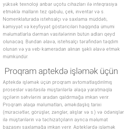
yüksək texnoloji anbar uçotu cihazları ilə inteqrasiya
etməklə malların tez qəbulu, çek, inventar və s.
Nomenklaturada istehsalçı və saxlama müddəti,
kəmiyyət və keyfiyyət göstəriciləri haqqında ümumi
məlumatlarla dərman vasitələrinin bütün adları qeyd
olunacaq. Bundan əlavə, istehsalçı tərəfindən təqdim
olunan və ya veb-kameradan alınan şəkli əlavə etmək
mümkündür.
Proqram aptekdə işləmək üçün
Aptekdə işləmək üçün proqram avtomatlaşdırılmış
proseslər vasitəsilə müştərilərlə əlaqə yaratmaqla
işçilərin səhvlərini aradan qaldırmağa imkan verir.
Proqram əlaqə məlumatları, əməkdaşlıq tarixi
(müraciətlər, görüşlər, zənglər, alışlar və s.) və ödənişlər
ilə müştərilərin və təchizatçıların ayrıca məlumat
bazasını saxlamağa imkan verir. Apteklərdə işləmək