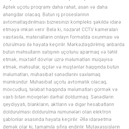
Aptek uçotu proqramı daha rahat, asan və daha
ahəngdar olacaq. Bütün iş proseslərinin
avtomatlaşdırılması biznesinizi kompleks şəkildə idarə
etməyə imkan verir. Belə ki, nəzarət CCTV kameraları
vasitəsilə, materialların onlayn formatda oxunması və
ötürülməsi ilə həyata keçirilir. Mərkəzləşdirilmiş anbarda
bütün məhsulların satışının uçotunu aparmaq və təhlil
etmək, müxtəlif dövrlər üzrə məlumatları müqayisə
etmək, məhsullar, işçilər və müştərilər haqqında bütün
məlumatları, mühasibat sənədlərini saxlamaq
mümkündür. Mühasibat uçotu avtomatik olacaq,
mövcudluq, tələbat haqqında məlumatları görmək və
vaxtı bitən mövqeləri dərhal doldurmaq. Sənədlərin
qeydiyyatı, blankların, aktların və digər hesabatların
doldurulması doldurulma nümunələri olan elektron
şablonlar əsasında həyata keçirilir. Əllə idarəetmə
demək olar ki, tamamilə sıfıra endirilir. Mütəxəssislərin