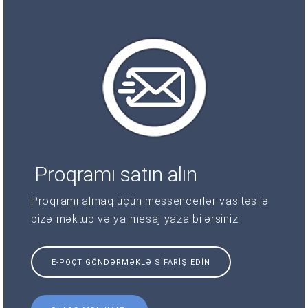
Proqramı satın alın
Proqramı almaq üçün messencerlər vasitəsilə
bizə məktub və ya mesaj yaza bilərsiniz
E-POÇT GÖNDƏRMƏKLƏ SIFARIŞ EDIN