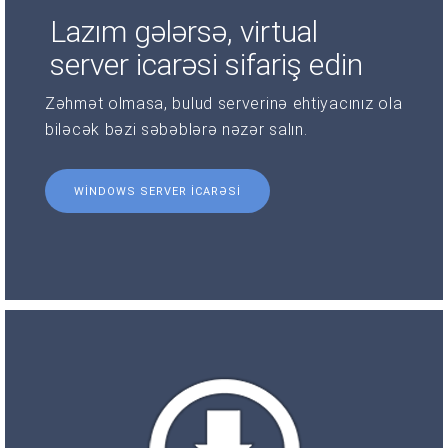
Lazım gələrsə, virtual
server icarəsi sifariş edin
Zəhmət olmasa, bulud serverinə ehtiyacınız ola
biləcək bəzi səbəblərə nəzər salın.
WINDOWS SERVER ICARƏSI