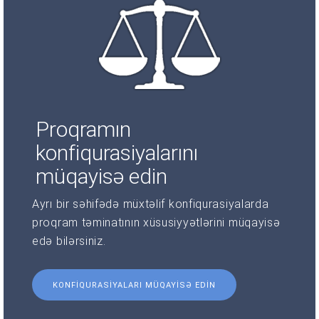
Proqramın
konfiqurasiyalarını
müqayisə edin
Ayrı bir səhifədə müxtəlif konfiqurasiyalarda
proqram təminatının xüsusiyyətlərini müqayisə
edə bilərsiniz.
KONFIQURASIYALARI MÜQAYISƏ EDIN