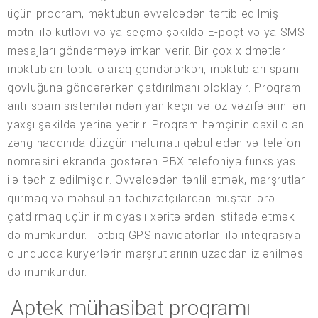
üçün proqram, məktubun əvvəlcədən tərtib edilmiş
mətni ilə kütləvi və ya seçmə şəkildə E-poçt və ya SMS
mesajları göndərməyə imkan verir. Bir çox xidmətlər
məktubları toplu olaraq göndərərkən, məktubları spam
qovluğuna göndərərkən çatdırılmanı bloklayır. Proqram
anti-spam sistemlərindən yan keçir və öz vəzifələrini ən
yaxşı şəkildə yerinə yetirir. Proqram həmçinin daxil olan
zəng haqqında düzgün məlumatı qəbul edən və telefon
nömrəsini ekranda göstərən PBX telefoniya funksiyası
ilə təchiz edilmişdir. Əvvəlcədən təhlil etmək, marşrutlar
qurmaq və məhsulları təchizatçılardan müştərilərə
çatdırmaq üçün irimiqyaslı xəritələrdən istifadə etmək
də mümkündür. Tətbiq GPS naviqatorları ilə inteqrasiya
olunduqda kuryerlərin marşrutlarının uzaqdan izlənilməsi
də mümkündür.
Aptek mühasibat proqramı