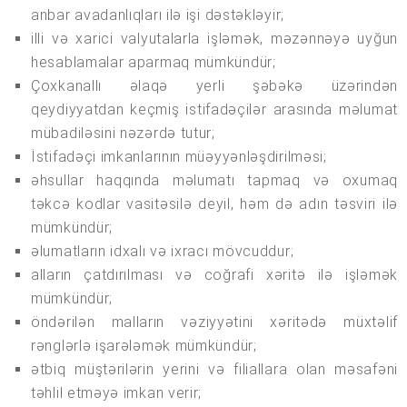
anbar avadanlıqları ilə işi dəstəkləyir;
illi və xarici valyutalarla işləmək, məzənnəyə uyğun
hesablamalar aparmaq mümkündür;
Çoxkanallı əlaqə yerli şəbəkə üzərindən
qeydiyyatdan keçmiş istifadəçilər arasında məlumat
mübadiləsini nəzərdə tutur;
İstifadəçi imkanlarının müəyyənləşdirilməsi;
əhsullar haqqında məlumatı tapmaq və oxumaq
təkcə kodlar vasitəsilə deyil, həm də adın təsviri ilə
mümkündür;
əlumatların idxalı və ixracı mövcuddur;
alların çatdırılması və coğrafi xəritə ilə işləmək
mümkündür;
öndərilən malların vəziyyətini xəritədə müxtəlif
rənglərlə işarələmək mümkündür;
ətbiq müştərilərin yerini və filiallara olan məsafəni
təhlil etməyə imkan verir;