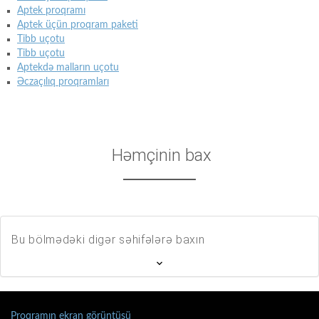
Aptek proqramı
Aptek üçün proqram paketi
Tibb uçotu
Tibb uçotu
Aptekdə malların uçotu
Əczaçılıq proqramları
Həmçinin bax
Bu bölmədəki digər səhifələrə baxın
Proqramın ekran görüntüsü