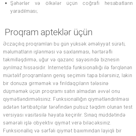
Şəhərlər və ölkələr üçün coğrafi hesabatların
yaradılması;
Proqram apteklər üçün
Əczaçılıq proqramları bu gün yüksək əməliyyat sürəti,
məlumatların işlənməsi və saxlanması, hərtərəfli
təkmilləşdirmə, uğur və qazanc sayəsində biznesin
ayrılmaz hissəsidir. İnternetdə funksionallığı ilə fərqlənən
müxtəlif proqramların geniş seçimini tapa bilərsiniz, lakin
bir donuza girməmək və fırıldaqçıların tələsinə
düşməmək üçün proqramı satın almadan əvvəl onu
qiymətləndirməlisiniz. Funksionallığın qiymətləndirilməsi
adətən tərtibatçılar tərəfindən pulsuz təqdim olunan test
versiyası vasitəsilə həyata keçirilir. Sınaq müddətində
səmərəli işlə obyektiv qiymət verə biləcəksiniz.
Funksionallıq və sərfəli qiymət baxımından layiqli bir