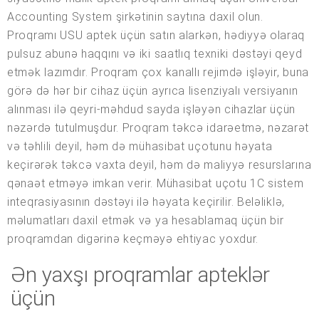
Accounting System şirkətinin saytına daxil olun.
Proqramı USU aptek üçün satın alarkən, hədiyyə olaraq
pulsuz abunə haqqını və iki saatlıq texniki dəstəyi qeyd
etmək lazımdır. Proqram çox kanallı rejimdə işləyir, buna
görə də hər bir cihaz üçün ayrıca lisenziyalı versiyanın
alınması ilə qeyri-məhdud sayda işləyən cihazlar üçün
nəzərdə tutulmuşdur. Proqram təkcə idarəetmə, nəzarət
və təhlili deyil, həm də mühasibat uçotunu həyata
keçirərək təkcə vaxta deyil, həm də maliyyə resurslarına
qənaət etməyə imkan verir. Mühasibat uçotu 1C sistem
inteqrasiyasının dəstəyi ilə həyata keçirilir. Beləliklə,
məlumatları daxil etmək və ya hesablamaq üçün bir
proqramdan digərinə keçməyə ehtiyac yoxdur.
Ən yaxşı proqramlar apteklər
üçün