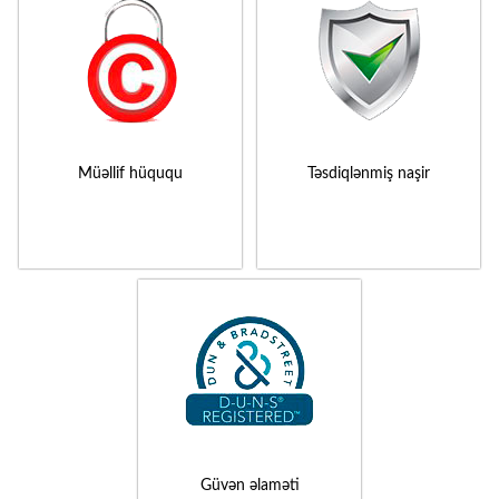
Müəllif hüququ
Təsdiqlənmiş naşir
Güvən əlaməti