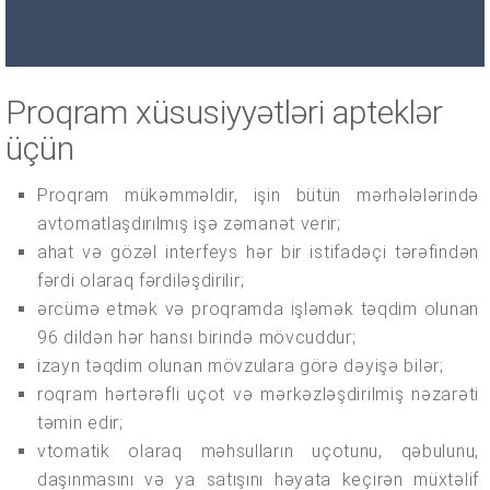
Proqram xüsusiyyətləri apteklər
üçün
Proqram mükəmməldir, işin bütün mərhələlərində
avtomatlaşdırılmış işə zəmanət verir;
ahat və gözəl interfeys hər bir istifadəçi tərəfindən
fərdi olaraq fərdiləşdirilir;
ərcümə etmək və proqramda işləmək təqdim olunan
96 dildən hər hansı birində mövcuddur;
izayn təqdim olunan mövzulara görə dəyişə bilər;
roqram hərtərəfli uçot və mərkəzləşdirilmiş nəzarəti
təmin edir;
vtomatik olaraq məhsulların uçotunu, qəbulunu,
daşınmasını və ya satışını həyata keçirən müxtəlif