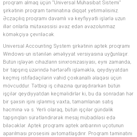
proqram almaq üçün "Universal Mühasibat Sistemi"
şirkətinin proqram təminatına diqqət yetirməlisiniz.
Əczaçılıq proqramı davamlı və keyfiyyətli işlərlə uzun
illər onlarla mütəxəssisi əvəz edən əvəzolunmaz
köməkçiyə çevriləcək.
Universal Accounting System şirkətinin aptek proqramı
Windows-un istənilən əməliyyat versiyasına uyğunlaşır.
Bütün işləyən cihazların sinxronizasiyası, eyni zamanda,
bir tapşırıq üzərində hərtərəfli işləməklə, qeydiyyatdan
keçmiş istifadəçilərin vahid çoxkanallı əlaqəsi üçün
mövcuddur. Tətbiqi iş cihazına quraşdırarkən bütün
işçilər qeydiyyatdan keçməlidirlər ki, bu da sonradan hər
bir şəxsin işini işlənmiş vaxta, tamamlanan satış
həcminə və s. Yerli olaraq, bütün işçilər gündəlik
tapşırıqları sürətləndirərək mesaj mübadiləsi edə
biləcəklər. Aptek proqramı aptek anbarının uçotunun
aparılması prosesini avtomatlaşdırır. Proqram təminatını