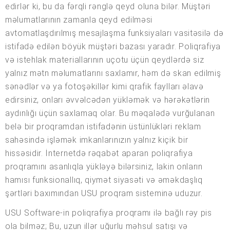
edirlər ki, bu da fərqli rənglə qeyd oluna bilər. Müştəri
məlumatlarının zamanla qeyd edilməsi
avtomatlaşdırılmış mesajlaşma funksiyaları vasitəsilə də
istifadə edilən böyük müştəri bazası yaradır. Poliqrafiya
və istehlak materiallarının uçotu üçün qeydlərdə siz
yalnız mətn məlumatlarını saxlamır, həm də skan edilmiş
sənədlər və ya fotoşəkillər kimi qrafik faylları əlavə
edirsiniz, onları əvvəlcədən yükləmək və hərəkətlərin
aydınlığı üçün saxlamaq olar. Bu məqalədə vurğulanan
belə bir proqramdan istifadənin üstünlükləri reklam
sahəsində işləmək imkanlarınızın yalnız kiçik bir
hissəsidir. İnternetdə rəqabət aparan poliqrafiya
proqramını asanlıqla yükləyə bilərsiniz, lakin onların
hamısı funksionallıq, qiymət siyasəti və əməkdaşlıq
şərtləri baxımından USU proqram sisteminə uduzur.
USU Software-in poliqrafiya proqramı ilə bağlı rəy pis
ola bilməz; Bu, uzun illər uğurlu məhsul satışı və