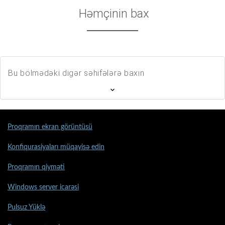
Həmçinin bax
Bu bölmədəki digər səhifələrə baxın
Proqramın ekran görüntüsü
Konfiqurasiyaları müqayisə edin
Proqramın qiyməti
Windows server icarəsi
Pulsuz Yüklə