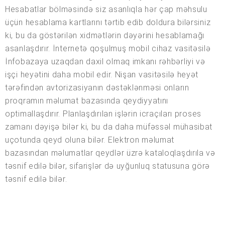
Hesabatlar bölməsində siz asanlıqla hər çap məhsulu
üçün hesablama kartlarını tərtib edib doldura bilərsiniz
ki, bu da göstərilən xidmətlərin dəyərini hesablamağı
asanlaşdırır. İnternetə qoşulmuş mobil cihaz vasitəsilə
İnfobazaya uzaqdan daxil olmaq imkanı rəhbərliyi və
işçi heyətini daha mobil edir. Nişan vasitəsilə heyət
tərəfindən avtorizasiyanın dəstəklənməsi onların
proqramın məlumat bazasında qeydiyyatını
optimallaşdırır. Planlaşdırılan işlərin icraçıları proses
zamanı dəyişə bilər ki, bu da daha müfəssəl mühasibat
uçotunda qeyd oluna bilər. Elektron məlumat
bazasından məlumatlar qeydlər üzrə kataloqlaşdırıla və
təsnif edilə bilər, sifarişlər də uyğunluq statusuna görə
təsnif edilə bilər.