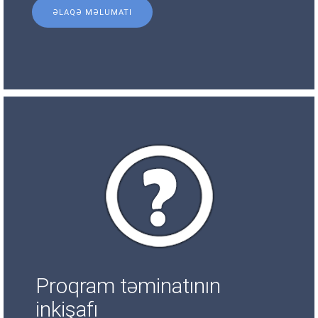
ƏLAQƏ MƏLUMATI
Proqram təminatının
inkişafı