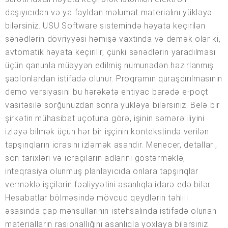
daşıyıcıdan və ya fayldan məlumat materialını yükləyə
bilərsiniz. USU Software sistemində həyata keçirilən
sənədlərin dövriyyəsi həmişə vaxtında və demək olar ki,
avtomatik həyata keçirilir, çünki sənədlərin yaradılması
üçün qanunla müəyyən edilmiş nümunədən hazırlanmış
şablonlardan istifadə olunur. Proqramın quraşdırılmasının
demo versiyasını bu hərəkətə ehtiyac barədə e-poçt
vasitəsilə sorğunuzdan sonra yükləyə bilərsiniz. Belə bir
şirkətin mühasibat uçotuna görə, işinin səmərəliliyini
izləyə bilmək üçün hər bir işçinin kontekstində verilən
tapşırıqların icrasını izləmək asandır. Menecer, detalları,
son tarixləri və icraçıların adlarını göstərməklə,
inteqrasiya olunmuş planlayıcıda onlara tapşırıqlar
verməklə işçilərin fəaliyyətini asanlıqla idarə edə bilər.
Hesabatlar bölməsində mövcud qeydlərin təhlili
əsasında çap məhsullarının istehsalında istifadə olunan
materialların rasionallığını asanlıqla yoxlaya bilərsiniz.