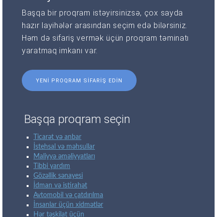
Başqa bir proqram istəyirsinizsə, çox sayda
hazır layihələr arasından seçim edə bilərsiniz.
Həm də sifariş vermək üçün proqram təminatı
yaratmaq imkanı var.
YENI PROQRAM SIFARIŞ EDIN
Başqa proqram seçin
Ticarət və anbar
İstehsal və məhsullar
Maliyyə əməliyyatları
Tibbi yardım
Gözəllik sənayesi
İdman və istirahət
Avtomobil və çatdırılma
İnsanlar üçün xidmətlər
Hər təşkilat üçün