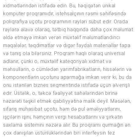
xidmətlərindən istifadə edin. Bu, həqiqətən unikal
kompüter proqramıdır, istehsalçının rəsmi səhifəsində
poliqrafiya uçotu proqramının rəyləri sübut edir. Orada
rəylərə əlavə olaraq, tətbiq haqqında daha çox məlumat
əldə etməyə imkan verən müxtəlif məlumatlandırıcı
məqalələr, təqdimatlar və digər faydalı materiallar tapa
və tanış ola bilərsiniz. Proqram haqlı olaraq universal
adlanır, çünki o, müxtəlif kateqoriyalı xidmət və
məhsulların, o cümlədən yarımfabrikatların, hissələrin və
komponentlərin uçotunu aparmağa imkan verir ki, bu da
onu istənilən biznes seqmentində istifadə üçün əlverişli
edir. Üstəlik, o, təkcə fəaliyyət sahələrindən birinə
nəzarəti təşkil etmək qabiliyyətinə malik deyil. Məsələn,
sifariş mühasibat uçotu, həm də pul əməliyyatlarını,
işçilərin işini, həmçinin vergi hesabatlarını və şirkətin
saxlama sistemini nəzərə alır. Bu proqramı qurmağın ən
çox danışılan üstünlüklərindən biri interfeysin tez