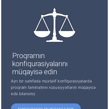
Proqramın
konfiqurasiyalarını
müqayisə edin
Ayrı bir səhifədə müxtəlif konfiqurasiyalarda
proqram təminatının xüsusiyyətlərini müqayisə
edə bilərsiniz.
KONFIQURASIYALARI MÜQAYISƏ EDIN