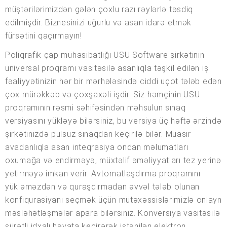
müştərilərimizdən gələn çoxlu razı rəylərlə təsdiq
edilmişdir. Biznesinizi uğurlu və asan idarə etmək
fürsətini qaçırmayın!
Poliqrafik çap mühasibatlığı USU Software şirkətinin
universal proqramı vasitəsilə asanlıqla təşkil edilən iş
fəaliyyətinizin hər bir mərhələsində ciddi uçot tələb edən
çox mürəkkəb və çoxşaxəli işdir. Siz həmçinin USU
proqramının rəsmi səhifəsindən məhsulun sınaq
versiyasını yükləyə bilərsiniz, bu versiya üç həftə ərzində
şirkətinizdə pulsuz sınaqdan keçirilə bilər. Müasir
avadanlıqla asan inteqrasiya ondan məlumatları
oxumağa və endirməyə, müxtəlif əməliyyatları tez yerinə
yetirməyə imkan verir. Avtomatlaşdırma proqramını
yükləməzdən və quraşdırmadan əvvəl tələb olunan
konfiqurasiyanı seçmək üçün mütəxəssislərimizlə onlayn
məsləhətləşmələr apara bilərsiniz. Konversiya vasitəsilə
sürətli idxalı həyata keçirərək istənilən elektron