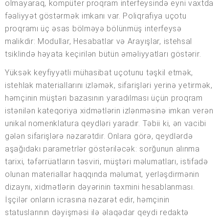
olmayaraq, kompüter proqram interfeysində eyni vaxtda
fəaliyyət göstərmək imkanı var. Poliqrafiya uçotu
proqramı üç əsas bölməyə bölünmüş interfeysə
malikdir: Modullar, Hesabatlar və Arayışlar, istehsal
tsiklində həyata keçirilən bütün əməliyyatları göstərir.
Yüksək keyfiyyətli mühasibat uçotunu təşkil etmək,
istehlak materiallarını izləmək, sifarişləri yerinə yetirmək,
həmçinin müştəri bazasının yaradılması üçün proqram
istənilən kateqoriya xidmətlərin izlənməsinə imkan verən
unikal nomenklatura qeydləri yaradır. Təbii ki, ən vacibi
gələn sifarişlərə nəzarətdir. Onlara görə, qeydlərdə
aşağıdakı parametrlər göstəriləcək: sorğunun alınma
tarixi, təfərrüatların təsviri, müştəri məlumatları, istifadə
olunan materiallar haqqında məlumat, yerləşdirmənin
dizaynı, xidmətlərin dəyərinin təxmini hesablanması.
İşçilər onların icrasına nəzarət edir, həmçinin
statuslarının dəyişməsi ilə əlaqədar qeydi redaktə