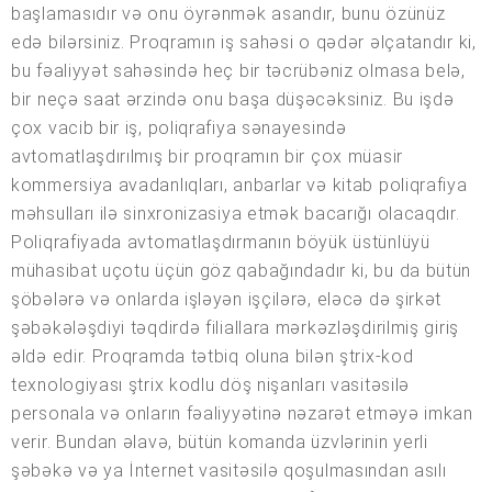
başlamasıdır və onu öyrənmək asandır, bunu özünüz
edə bilərsiniz. Proqramın iş sahəsi o qədər əlçatandır ki,
bu fəaliyyət sahəsində heç bir təcrübəniz olmasa belə,
bir neçə saat ərzində onu başa düşəcəksiniz. Bu işdə
çox vacib bir iş, poliqrafiya sənayesində
avtomatlaşdırılmış bir proqramın bir çox müasir
kommersiya avadanlıqları, anbarlar və kitab poliqrafiya
məhsulları ilə sinxronizasiya etmək bacarığı olacaqdır.
Poliqrafiyada avtomatlaşdırmanın böyük üstünlüyü
mühasibat uçotu üçün göz qabağındadır ki, bu da bütün
şöbələrə və onlarda işləyən işçilərə, eləcə də şirkət
şəbəkələşdiyi təqdirdə filiallara mərkəzləşdirilmiş giriş
əldə edir. Proqramda tətbiq oluna bilən ştrix-kod
texnologiyası ştrix kodlu döş nişanları vasitəsilə
personala və onların fəaliyyətinə nəzarət etməyə imkan
verir. Bundan əlavə, bütün komanda üzvlərinin yerli
şəbəkə və ya İnternet vasitəsilə qoşulmasından asılı