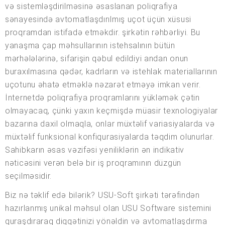
və sistemləşdirilməsinə əsaslanan poliqrafiya
sənayesində avtomatlaşdırılmış uçot üçün xüsusi
proqramdan istifadə etməkdir. şirkətin rəhbərliyi. Bu
yanaşma çap məhsullarının istehsalının bütün
mərhələlərinə, sifarişin qəbul edildiyi andan onun
buraxılmasına qədər, kadrların və istehlak materiallarının
uçotunu əhatə etməklə nəzarət etməyə imkan verir.
İnternetdə poliqrafiya proqramlarını yükləmək çətin
olmayacaq, çünki yaxın keçmişdə müasir texnologiyalar
bazarına daxil olmaqla, onlar müxtəlif variasiyalarda və
müxtəlif funksional konfiqurasiyalarda təqdim olunurlar.
Sahibkarın əsas vəzifəsi yeniliklərin ən indikativ
nəticəsini verən belə bir iş proqramının düzgün
seçilməsidir.
Biz nə təklif edə bilərik? USU-Soft şirkəti tərəfindən
hazırlanmış unikal məhsul olan USU Software sistemini
quraşdıraraq diqqətinizi yönəldin və avtomatlaşdırma