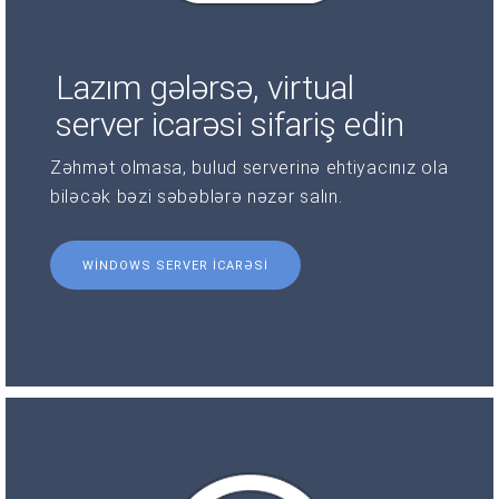
Lazım gələrsə, virtual
server icarəsi sifariş edin
Zəhmət olmasa, bulud serverinə ehtiyacınız ola
biləcək bəzi səbəblərə nəzər salın.
WINDOWS SERVER ICARƏSI