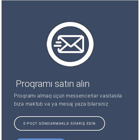
Proqramı satın alın
Proqramı almaq üçün messencerlər vasitəsilə
bizə məktub və ya mesaj yaza bilərsiniz
E-POÇT GÖNDƏRMƏKLƏ SIFARIŞ EDIN