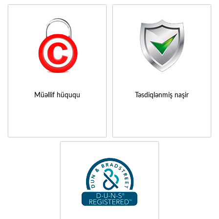
Müəllif hüququ
Təsdiqlənmiş naşir