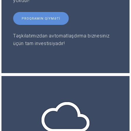
yoxdur!
PROQRAMIN QIYMƏTI
Təşkilatımızdan avtomatlaşdırma biznesiniz
üçün tam investisiyadır!