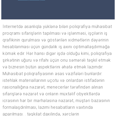
İnternetdə asanlıqla yüklənə bilən poliqrafiya mühasibat
proqramı sifarişlərin tapılması və işlənməsi, işçilərin iş
qrafikinin qurulması və göstərilən xidmətlərin dəyərinin
hesablanması üçün gündəlik iş axını optimallaşdırmağa
kömək edir. Hər hansı digər işdə olduğu kimi, poliqrafiya
şirkətinin uğuru və rifahı üçün onu səmərəli təşkil etmək
və biznesin bütün aspektlərini əhatə etmək lazımdır.
Mühasibat poliqrafiyasının əsas vəzifələri bunlardır:
istehlak materiallarının uçotu və onlardan istifadənin
rasionallığına nəzarət, menecerlər tərəfindən alınan
sifarişlərə nəzarət və onların müxtəlif obyektlərdə
icrasının hər bir mərhələsinə nəzarət, müştəri bazasının
formalaşdırılması, lazımi hesabatların vaxtında
aparılması. . təşkilat daxilində, xərclərin