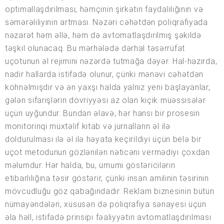
optimallaşdırılması, həmçinin şirkətin faydalılığının və
səmərəliliyinin artması. Nəzəri cəhətdən poliqrafiyada
nəzarət həm əllə, həm də avtomatlaşdırılmış şəkildə
təşkil olunacaq. Bu mərhələdə dərhal təsərrüfat
uçotunun əl rejimini nəzərdə tutmağa dəyər. Hal-hazırda,
nadir hallarda istifadə olunur, çünki mənəvi cəhətdən
köhnəlmişdir və ən yaxşı halda yalnız yeni başlayanlar,
gələn sifarişlərin dövriyyəsi az olan kiçik müəssisələr
üçün uyğundur. Bundan əlavə, hər hansı bir prosesin
monitorinqi müxtəlif kitab və jurnalların əl ilə
doldurulması ilə əl ilə həyata keçirildiyi üçün belə bir
uçot metodunun gözlənilən nəticəni vermədiyi çoxdan
məlumdur. Hər halda, bu, ümumi göstəricilərin
etibarlılığına təsir göstərir, çünki insan amilinin təsirinin
mövcudluğu göz qabağındadır. Reklam biznesinin bütün
nümayəndələri, xüsusən də poliqrafiya sənayesi üçün
əla həll, istifadə prinsipi fəaliyyətin avtomatlaşdırılması