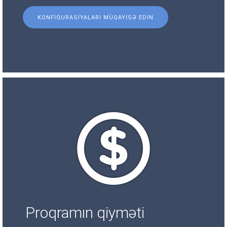
KONFIQURASIYALARI MÜQAYISƏ EDIN
Proqramın qiyməti