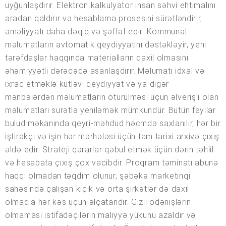
uyğunlaşdırır. Elektron kalkulyator insan səhvi ehtimalını
aradan qaldırır və hesablama prosesini sürətləndirir,
əməliyyatı daha dəqiq və şəffaf edir. Kommunal
məlumatların avtomatik qeydiyyatını dəstəkləyir, yeni
tərəfdaşlar haqqında materialların daxil olmasını
əhəmiyyətli dərəcədə asanlaşdırır. Məlumatı idxal və
ixrac etməklə kütləvi qeydiyyat və ya digər
mənbələrdən məlumatların ötürülməsi üçün əlverişli olan
məlumatları sürətlə yeniləmək mümkündür. Bütün fayllar
bulud məkanında qeyri-məhdud həcmdə saxlanılır, hər bir
iştirakçı və işin hər mərhələsi üçün tam tarixi arxivə çıxış
əldə edir. Strateji qərarlar qəbul etmək üçün dərin təhlil
və hesabata çıxış çox vacibdir. Proqram təminatı abunə
haqqı olmadan təqdim olunur, şəbəkə marketinqi
sahəsində çalışan kiçik və orta şirkətlər də daxil
olmaqla hər kəs üçün əlçatandır. Gizli ödənişlərin
olmaması istifadəçilərin maliyyə yükünü azaldır və