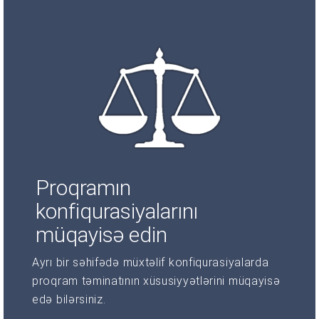
Proqramın
konfiqurasiyalarını
müqayisə edin
Ayrı bir səhifədə müxtəlif konfiqurasiyalarda
proqram təminatının xüsusiyyətlərini müqayisə
edə bilərsiniz.