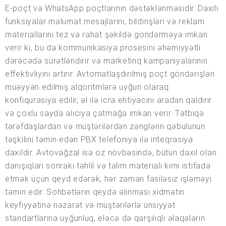
E-poçt və WhatsApp poçtlarının dəstəklənməsidir. Daxili
funksiyalar məlumat mesajlarını, bildirişləri və reklam
materiallarını tez və rahat şəkildə göndərməyə imkan
verir ki, bu da kommunikasiya prosesini əhəmiyyətli
dərəcədə sürətləndirir və marketinq kampaniyalarının
effektivliyini artırır. Avtomatlaşdırılmış poçt göndərişləri
müəyyən edilmiş alqoritmlərə uyğun olaraq
konfiqurasiya edilir, əl ilə icra ehtiyacını aradan qaldırır
və çoxlu sayda alıcıya çatmağa imkan verir. Tətbiqə
tərəfdaşlardan və müştərilərdən zənglərin qəbulunun
təşkilini təmin edən PBX telefoniya ilə inteqrasiya
daxildir. Avtovağzal isə öz növbəsində, bütün daxil olan
danışıqları sonrakı təhlil və təlim materialı kimi istifadə
etmək üçün qeyd edərək, hər zaman fasiləsiz işləməyi
təmin edir. Söhbətlərin qeydə alınması xidmətin
keyfiyyətinə nəzarət və müştərilərlə ünsiyyət
standartlarına uyğunluq, eləcə də qarşılıqlı əlaqələrin