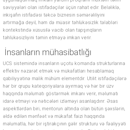
səviyyələri olan istifadəçilər üçün rahat edir. Beləliklə,
inkişafın istifadəsi təkcə biznesin səmərəliliyini
artırmağa deyil, həm də müasir təhlükəsizlik tələbləri
kontekstində xüsusilə vacib olan tapşırıqların
təhlükəsizliyini təmin etməyə imkan verir.
İnsanların mühasibatlığı
UCS sistemində insanların uçotu komanda strukturlarına
effektiv nəzarət etmək və mükafatları hesablamaq
qabiliyyətinə malik mühüm elementdir. Utilit istifadəçilərə
hər bir qrupu kateqoriyalara ayırmaq və hər bir üzv
haqqında məlumatı göstərmək imkanı verir, məlumatı
idarə etməyi və nəticələri izləməyi asanlaşdırır. Əsas
aspektlərdən biri, mentorun altında olan bütün şəxslərin,
əldə edilən mənfəət və mükafat faizi haqqında
məlumatla, hər bir iştirakçının gəlir strukturu və fəaliyyəti