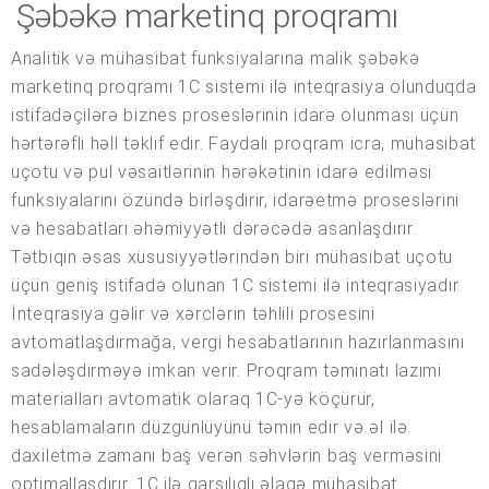
Şəbəkə marketinq proqramı
Analitik və mühasibat funksiyalarına malik şəbəkə
marketinq proqramı 1C sistemi ilə inteqrasiya olunduqda
istifadəçilərə biznes proseslərinin idarə olunması üçün
hərtərəfli həll təklif edir. Faydalı proqram icra, mühasibat
uçotu və pul vəsaitlərinin hərəkətinin idarə edilməsi
funksiyalarını özündə birləşdirir, idarəetmə proseslərini
və hesabatları əhəmiyyətli dərəcədə asanlaşdırır.
Tətbiqin əsas xüsusiyyətlərindən biri mühasibat uçotu
üçün geniş istifadə olunan 1C sistemi ilə inteqrasiyadır.
İnteqrasiya gəlir və xərclərin təhlili prosesini
avtomatlaşdırmağa, vergi hesabatlarının hazırlanmasını
sadələşdirməyə imkan verir. Proqram təminatı lazımi
materialları avtomatik olaraq 1C-yə köçürür,
hesablamaların düzgünlüyünü təmin edir və əl ilə
daxiletmə zamanı baş verən səhvlərin baş verməsini
optimallaşdırır. 1C ilə qarşılıqlı əlaqə mühasibat