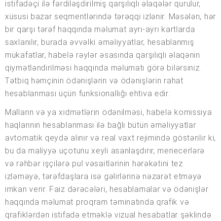
istifadəçi ilə fərdiləşdirilmiş qarşılıqlı əlaqələr qurulur,
xüsusi bazar seqmentlərində tərəqqi izlənir. Məsələn, hər
bir qarşı tərəf haqqında məlumat ayrı-ayrı kartlarda
saxlanılır, burada əvvəlki əməliyyatlar, hesablanmış
mükafatlar, habelə rəylər əsasında qarşılıqlı əlaqənin
qiymətləndirilməsi haqqında məlumatı görə bilərsiniz.
Tətbiq həmçinin ödənişlərin və ödənişlərin rahat
hesablanması üçün funksionallığı ehtiva edir.
Malların və ya xidmətlərin ödənilməsi, habelə komissiya
haqlarının hesablanması ilə bağlı bütün əməliyyatlar
avtomatik qeydə alınır və real vaxt rejimində göstərilir ki,
bu da maliyyə uçotunu xeyli asanlaşdırır, menecerlərə
və rəhbər işçilərə pul vəsaitlərinin hərəkətini tez
izləməyə, tərəfdaşlara isə gəlirlərinə nəzarət etməyə
imkan verir. Faiz dərəcələri, hesablamalar və ödənişlər
haqqında məlumat proqram təminatında qrafik və
qrafiklərdən istifadə etməklə vizual hesabatlar şəklində