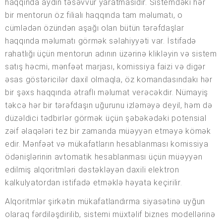
haqqında aydın təsəvvür yaratmasıdır. Sistemdəki hər
bir mentorun öz filialı haqqında tam məlumatı, o
cümlədən özündən aşağı olan bütün tərəfdaşlar
haqqında məlumatı görmək səlahiyyəti var. İstifadə
rahatlığı üçün mentorun adının üzərinə klikləyin və sistem
satış həcmi, mənfəət marjası, komissiya faizi və digər
əsas göstəricilər daxil olmaqla, öz komandasındakı hər
bir şəxs haqqında ətraflı məlumat verəcəkdir. Nümayiş
təkcə hər bir tərəfdaşın uğurunu izləməyə deyil, həm də
düzəldici tədbirlər görmək üçün şəbəkədəki potensial
zəif əlaqələri tez bir zamanda müəyyən etməyə kömək
edir. Mənfəət və mükafatların hesablanması komissiya
ödənişlərinin avtomatik hesablanması üçün müəyyən
edilmiş alqoritmləri dəstəkləyən daxili elektron
kalkulyatordan istifadə etməklə həyata keçirilir.
Alqoritmlər şirkətin mükafatlandırma siyasətinə uyğun
olaraq fərdiləşdirilib, sistemi müxtəlif biznes modellərinə