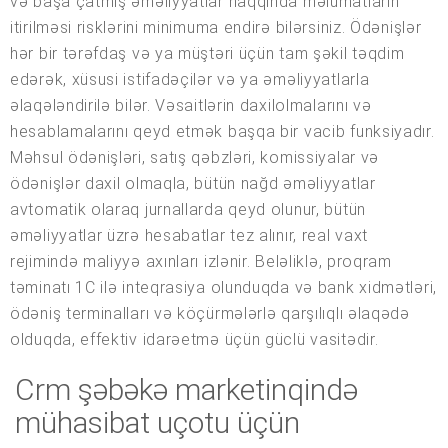
və başa çatmış əməliyyatlar haqqında məlumatların
itirilməsi risklərini minimuma endirə bilərsiniz. Ödənişlər
hər bir tərəfdaş və ya müştəri üçün tam şəkil təqdim
edərək, xüsusi istifadəçilər və ya əməliyyatlarla
əlaqələndirilə bilər. Vəsaitlərin daxilolmalarını və
hesablamalarını qeyd etmək başqa bir vacib funksiyadır.
Məhsul ödənişləri, satış qəbzləri, komissiyalar və
ödənişlər daxil olmaqla, bütün nağd əməliyyatlar
avtomatik olaraq jurnallarda qeyd olunur, bütün
əməliyyatlar üzrə hesabatlar tez alınır, real vaxt
rejimində maliyyə axınları izlənir. Beləliklə, proqram
təminatı 1C ilə inteqrasiya olunduqda və bank xidmətləri,
ödəniş terminalları və köçürmələrlə qarşılıqlı əlaqədə
olduqda, effektiv idarəetmə üçün güclü vasitədir.
Crm şəbəkə marketinqində
mühasibat uçotu üçün