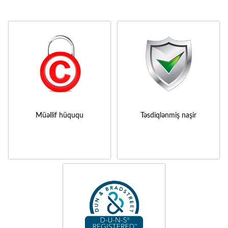
Müəllif hüququ
Təsdiqlənmiş naşir