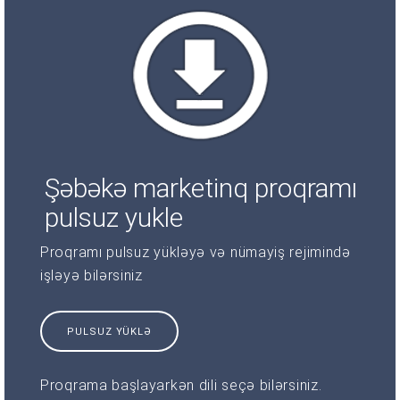
Şəbəkə marketinq proqramı
pulsuz yukle
Proqramı pulsuz yükləyə və nümayiş rejimində
işləyə bilərsiniz
PULSUZ YÜKLƏ
Proqrama başlayarkən dili seçə bilərsiniz.