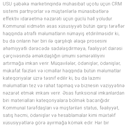
USU şəbəkə marketinqində mühasibat uçotu üçün CRM
sistemi partnyorlar və müştərilərlə münasibətlərə
effektiv idarəetmə nəzarəti üçün güclü həll yoludur.
Kommunal xidmətin əsas xüsusiyyəti bütün qarşı tərəflər
haqqında ətraflı məlumatların nümayiş etdirilməsidir ki,
bu da onların hər biri ilə qarşılıqlı əlaqə prosesini
əhəmiyyətli dərəcədə sadələşdirməyə, fəaliyyət dairəsi
çərçivəsində əməkdaşlığın ümumi səmərəliliyini
artırmağa imkan verir. Müqavilələr, ödənişlər, ödənişlər,
mükafat faizləri və icmallar haqqında bütün məlumatlar
kateqoriyalar üzrə təsnif edilir ki, bu da lazımi
məlumatları tez və rahat tapmaq və biznesin vəziyyətinə
nəzarət etmək imkanı verir. Əsas funksional imkanlardan
biri materialları kateqoriyalara bölmək bacarığıdır.
Kommunal tərəfdaşları və müştəriləri status, fəaliyyət,
satış həcmi, ödənişlər və hesablamalar kimi müxtəlif
xüsusiyyətlərə görə ayırmağa kömək edir. Hər bir