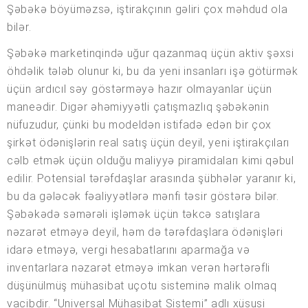
Şəbəkə böyüməzsə, iştirakçının gəliri çox məhdud ola
bilər.
Şəbəkə marketinqində uğur qazanmaq üçün aktiv şəxsi
öhdəlik tələb olunur ki, bu da yeni insanları işə götürmək
üçün ardıcıl səy göstərməyə hazır olmayanlar üçün
maneədir. Digər əhəmiyyətli çatışmazlıq şəbəkənin
nüfuzudur, çünki bu modeldən istifadə edən bir çox
şirkət ödənişlərin real satış üçün deyil, yeni iştirakçıları
cəlb etmək üçün olduğu maliyyə piramidaları kimi qəbul
edilir. Potensial tərəfdaşlar arasında şübhələr yaranır ki,
bu da gələcək fəaliyyətlərə mənfi təsir göstərə bilər.
Şəbəkədə səmərəli işləmək üçün təkcə satışlara
nəzarət etməyə deyil, həm də tərəfdaşlara ödənişləri
idarə etməyə, vergi hesabatlarını aparmağa və
inventarlara nəzarət etməyə imkan verən hərtərəfli
düşünülmüş mühasibat uçotu sisteminə malik olmaq
vacibdir. “Universal Mühasibat Sistemi” adlı xüsusi