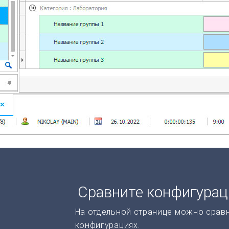
Сравните конфигура
На отдельной странице можно срав
конфигурациях.