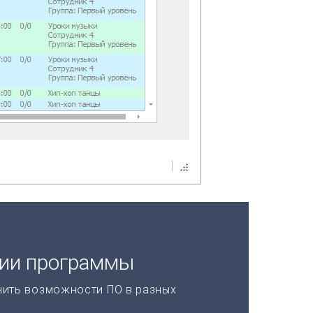
ции программы
нить возможности ПО в разных