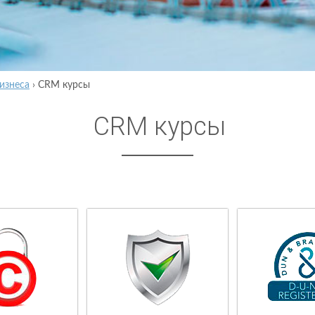
изнеса
›
CRM курсы
CRM курсы