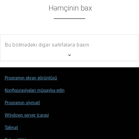
Həmçinin bax
Bu bölmədəki digər səhifələrə baxın
Proqramın ekran görüntüsü
Konfiqurasiyaları müqayisə edin
Proqramın qiyməti
Windows server icarəsi
Təlimat