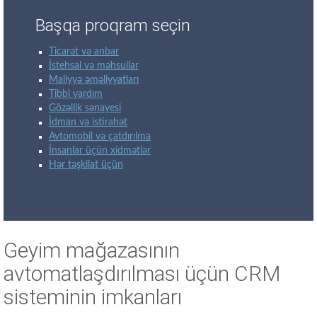
Başqa proqram seçin
Ticarət və anbar
İstehsal və məhsullar
Maliyyə əməliyyatları
Tibbi yardım
Gözəllik sənayesi
İdman və istirahət
Avtomobil və çatdırılma
İnsanlar üçün xidmətlər
Hər təşkilat üçün
Geyim mağazasının
avtomatlaşdırılması üçün CRM
sisteminin imkanları