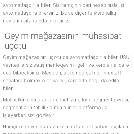
avtomatlaşdırıla bilər. Siz həmçinin cari hesabınızla işi
avtomatlaşdıra bilərsiniz. Bu və digər funksionallıq
növlərini sifariş edə bilərsiniz.
Geyim mağazasının mühasibat
uçotu
Geyim mağazasının uçotu da avtomatlaşdırıla bilər. USU
vasitəsilə siz satış məntəqəsinin gəlir və xərclərini idarə
edə biləcəksiniz. Məsələn, sistemdə gəlirləri müxtəlif
sahələrə bölmək olar və bu, xərclərlə bağlı da edilə
bilər.
Məhsulların, müştərilərin, təchizatçıların seqmentasiyası,
seqmentlərin təhlili - bütün bunlar platforma ilə
işləyərkən sizi gözləyir.
Həmçinin geyim mağazasının mühasibat şöbəsi işçilərin