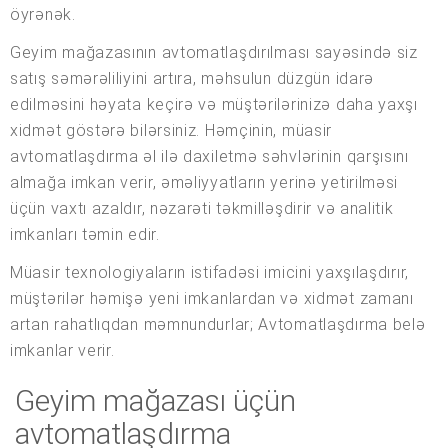
öyrənək.
Geyim mağazasının avtomatlaşdırılması sayəsində siz
satış səmərəliliyini artıra, məhsulun düzgün idarə
edilməsini həyata keçirə və müştərilərinizə daha yaxşı
xidmət göstərə bilərsiniz. Həmçinin, müasir
avtomatlaşdırma əl ilə daxiletmə səhvlərinin qarşısını
almağa imkan verir, əməliyyatların yerinə yetirilməsi
üçün vaxtı azaldır, nəzarəti təkmilləşdirir və analitik
imkanları təmin edir.
Müasir texnologiyaların istifadəsi imicini yaxşılaşdırır,
müştərilər həmişə yeni imkanlardan və xidmət zamanı
artan rahatlıqdan məmnundurlar; Avtomatlaşdırma belə
imkanlar verir.
Geyim mağazası üçün
avtomatlaşdırma