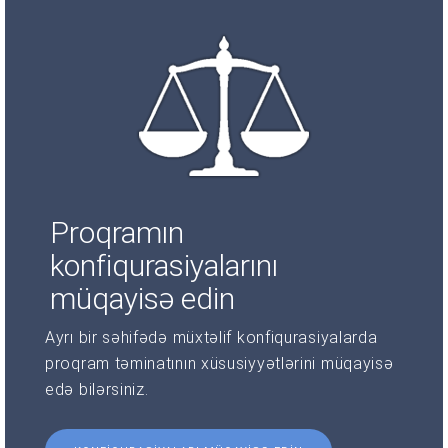
Proqramın
konfiqurasiyalarını
müqayisə edin
Ayrı bir səhifədə müxtəlif konfiqurasiyalarda
proqram təminatının xüsusiyyətlərini müqayisə
edə bilərsiniz.