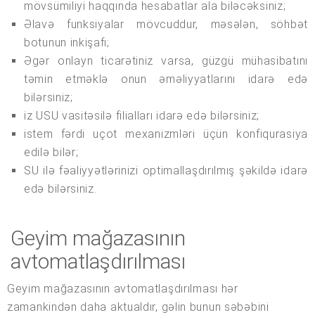
mövsümiliyi haqqında hesabatlar ala biləcəksiniz;
Əlavə funksiyalar mövcuddur, məsələn, söhbət
botunun inkişafı;
Əgər onlayn ticarətiniz varsa, güzgü mühasibatını
təmin etməklə onun əməliyyatlarını idarə edə
bilərsiniz;
iz USU vasitəsilə filialları idarə edə bilərsiniz;
istem fərdi uçot mexanizmləri üçün konfiqurasiya
edilə bilər;
SU ilə fəaliyyətlərinizi optimallaşdırılmış şəkildə idarə
edə bilərsiniz.
Geyim mağazasının
avtomatlaşdırılması
Geyim mağazasının avtomatlaşdırılması hər
zamankindən daha aktualdır, gəlin bunun səbəbini