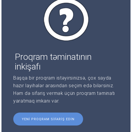
Proqram təminatının
inkişafı
Başqa bir proqram istəyirsinizsə, çox sayda
hazır layihələr arasından seçim edə bilərsiniz.
Həm də sifariş vermək üçün proqram təminatı
yaratmaq imkanı var.
YENI PROQRAM SIFARIŞ EDIN