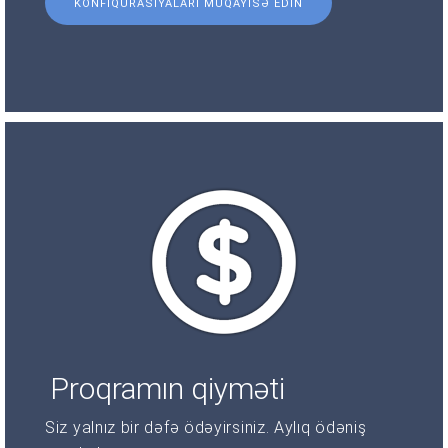
KONFIQURASIYALARI MÜQAYISƏ EDIN
Proqramın qiyməti
Siz yalnız bir dəfə ödəyirsiniz. Aylıq ödəniş