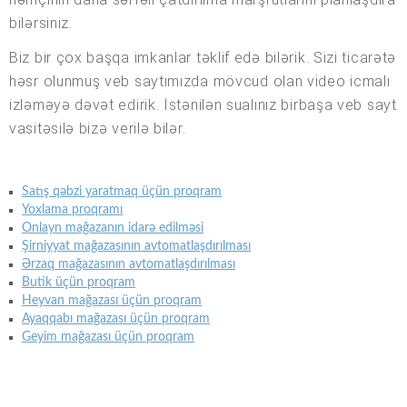
bilərsiniz.
Biz bir çox başqa imkanlar təklif edə bilərik. Sizi ticarətə
həsr olunmuş veb saytımızda mövcud olan video icmalı
izləməyə dəvət edirik. İstənilən sualınız birbaşa veb sayt
vasitəsilə bizə verilə bilər.
Satış qəbzi yaratmaq üçün proqram
Yoxlama proqramı
Onlayn mağazanın idarə edilməsi
Şirniyyat mağazasının avtomatlaşdırılması
Ərzaq mağazasının avtomatlaşdırılması
Butik üçün proqram
Heyvan mağazası üçün proqram
Ayaqqabı mağazası üçün proqram
Geyim mağazası üçün proqram