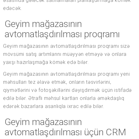
əsasında gələcək satınalmaları planlaşdırmağa kömək
edəcək.
Geyim mağazasının
avtomatlaşdırılması proqramı
Geyim mağazasının avtomatlaşdırılması proqramı sizə
mövsümi satış artımlarını müəyyən etməyə və onlara
yaxşı hazırlaşmağa kömək edə bilər.
Geyim mağazasının avtomatlaşdırılması proqramı yeni
məhsulları tez əlavə etmək, onların təsvirlərini,
qiymətlərini və fotoşəkillərini dəyişdirmək üçün istifadə
edilə bilər. Ətraflı məhsul kartları onlarla əməkdaşlıq
edərək bazarlara asanlıqla ixrac edilə bilər.
Geyim mağazasının
avtomatlaşdırılması üçün CRM