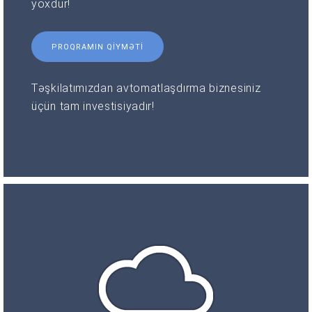
yoxdur!
PROQRAMIN QIYMƏTI
Təşkilatımızdan avtomatlaşdırma biznesiniz
üçün tam investisiyadır!