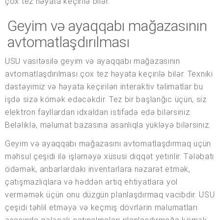
çox tez həyata keçirilə bilər.
Geyim və ayaqqabı mağazasının
avtomatlaşdırılması
USU vasitəsilə geyim və ayaqqabı mağazasının
avtomatlaşdırılması çox tez həyata keçirilə bilər. Texniki
dəstəyimiz və həyata keçirilən interaktiv təlimatlar bu
işdə sizə kömək edəcəkdir. Tez bir başlanğıc üçün, siz
elektron fayllardan idxaldan istifadə edə bilərsiniz.
Beləliklə, məlumat bazasına asanlıqla yükləyə bilərsiniz.
Geyim və ayaqqabı mağazasını avtomatlaşdırmaq üçün
məhsul çeşidi ilə işləməyə xüsusi diqqət yetirilir. Tələbatı
ödəmək, anbarlardakı inventarlara nəzarət etmək,
çatışmazlıqlara və həddən artıq ehtiyatlara yol
verməmək üçün onu düzgün planlaşdırmaq vacibdir. USU
çeşidi təhlil etməyə və keçmiş dövrlərin məlumatları