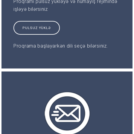
Proqramı pulsuz yükləyə və nümayiş rejimində
işləyə bilərsiniz
PULSUZ YÜKLƏ
Proqrama başlayarkən dili seçə bilərsiniz.