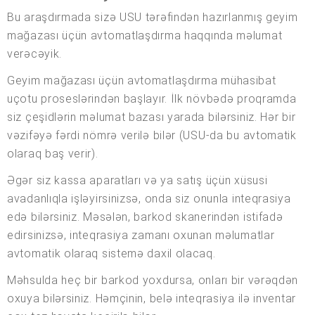
Bu araşdırmada sizə USU tərəfindən hazırlanmış geyim
mağazası üçün avtomatlaşdırma haqqında məlumat
verəcəyik.
Geyim mağazası üçün avtomatlaşdırma mühasibat
uçotu proseslərindən başlayır. İlk növbədə proqramda
siz çeşidlərin məlumat bazası yarada bilərsiniz. Hər bir
vəzifəyə fərdi nömrə verilə bilər (USU-da bu avtomatik
olaraq baş verir).
Əgər siz kassa aparatları və ya satış üçün xüsusi
avadanlıqla işləyirsinizsə, onda siz onunla inteqrasiya
edə bilərsiniz. Məsələn, barkod skanerindən istifadə
edirsinizsə, inteqrasiya zamanı oxunan məlumatlar
avtomatik olaraq sistemə daxil olacaq.
Məhsulda heç bir barkod yoxdursa, onları bir vərəqdən
oxuya bilərsiniz. Həmçinin, belə inteqrasiya ilə inventar