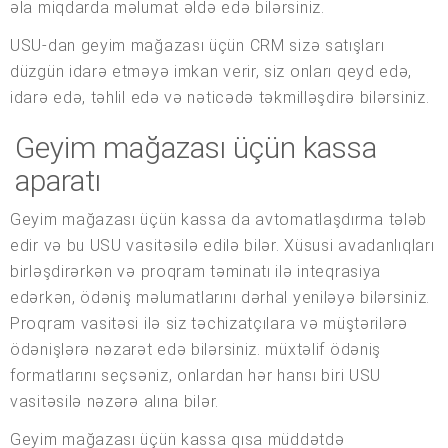
əla miqdarda məlumat əldə edə bilərsiniz.
USU-dan geyim mağazası üçün CRM sizə satışları
düzgün idarə etməyə imkan verir, siz onları qeyd edə,
idarə edə, təhlil edə və nəticədə təkmilləşdirə bilərsiniz.
Geyim mağazası üçün kassa
aparatı
Geyim mağazası üçün kassa da avtomatlaşdırma tələb
edir və bu USU vasitəsilə edilə bilər. Xüsusi avadanlıqları
birləşdirərkən və proqram təminatı ilə inteqrasiya
edərkən, ödəniş məlumatlarını dərhal yeniləyə bilərsiniz.
Proqram vasitəsi ilə siz təchizatçılara və müştərilərə
ödənişlərə nəzarət edə bilərsiniz. müxtəlif ödəniş
formatlarını seçsəniz, onlardan hər hansı biri USU
vasitəsilə nəzərə alına bilər.
Geyim mağazası üçün kassa qısa müddətdə