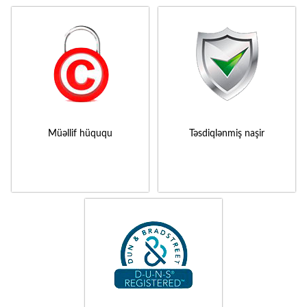
Müəllif hüququ
Təsdiqlənmiş naşir