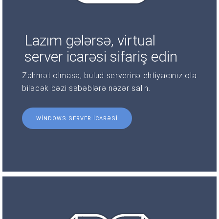
Lazım gələrsə, virtual
server icarəsi sifariş edin
Zəhmət olmasa, bulud serverinə ehtiyacınız ola
biləcək bəzi səbəblərə nəzər salın.
WINDOWS SERVER ICARƏSI