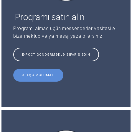
Proqramı satın alın
Proqramı almaq üçün messencerlər vasitəsilə
bizə məktub və ya mesaj yaza bilərsiniz
E-POÇT GÖNDƏRMƏKLƏ SIFARIŞ EDIN
ƏLAQƏ MƏLUMATI