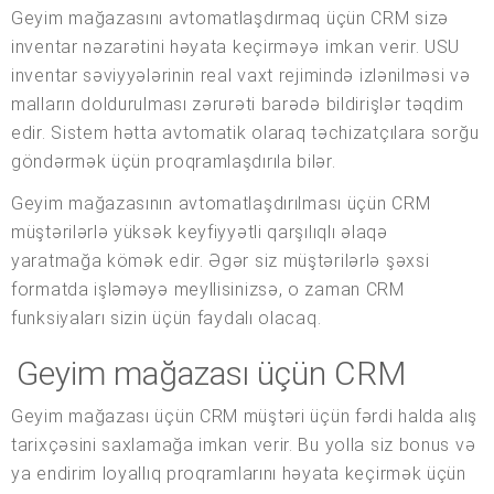
Geyim mağazasını avtomatlaşdırmaq üçün CRM sizə
inventar nəzarətini həyata keçirməyə imkan verir. USU
inventar səviyyələrinin real vaxt rejimində izlənilməsi və
malların doldurulması zərurəti barədə bildirişlər təqdim
edir. Sistem hətta avtomatik olaraq təchizatçılara sorğu
göndərmək üçün proqramlaşdırıla bilər.
Geyim mağazasının avtomatlaşdırılması üçün CRM
müştərilərlə yüksək keyfiyyətli qarşılıqlı əlaqə
yaratmağa kömək edir. Əgər siz müştərilərlə şəxsi
formatda işləməyə meyllisinizsə, o zaman CRM
funksiyaları sizin üçün faydalı olacaq.
Geyim mağazası üçün CRM
Geyim mağazası üçün CRM müştəri üçün fərdi halda alış
tarixçəsini saxlamağa imkan verir. Bu yolla siz bonus və
ya endirim loyallıq proqramlarını həyata keçirmək üçün