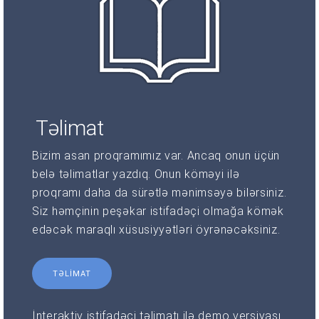
Təlimat
Bizim asan proqramımız var. Ancaq onun üçün
belə təlimatlar yazdıq. Onun köməyi ilə
proqramı daha da sürətlə mənimsəyə bilərsiniz.
Siz həmçinin peşəkar istifadəçi olmağa kömək
edəcək maraqlı xüsusiyyətləri öyrənəcəksiniz.
TƏLIMAT
İnteraktiv istifadəçi təlimatı ilə demo versiyası