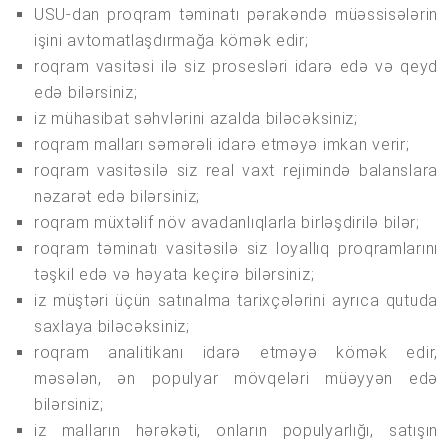
USU-dan proqram təminatı pərakəndə müəssisələrin
işini avtomatlaşdırmağa kömək edir;
roqram vasitəsi ilə siz prosesləri idarə edə və qeyd
edə bilərsiniz;
iz mühasibat səhvlərini azalda biləcəksiniz;
roqram malları səmərəli idarə etməyə imkan verir;
roqram vasitəsilə siz real vaxt rejimində balanslara
nəzarət edə bilərsiniz;
roqram müxtəlif növ avadanlıqlarla birləşdirilə bilər;
roqram təminatı vasitəsilə siz loyallıq proqramlarını
təşkil edə və həyata keçirə bilərsiniz;
iz müştəri üçün satınalma tarixçələrini ayrıca qutuda
saxlaya biləcəksiniz;
roqram analitikanı idarə etməyə kömək edir,
məsələn, ən populyar mövqeləri müəyyən edə
bilərsiniz;
iz malların hərəkəti, onların populyarlığı, satışın