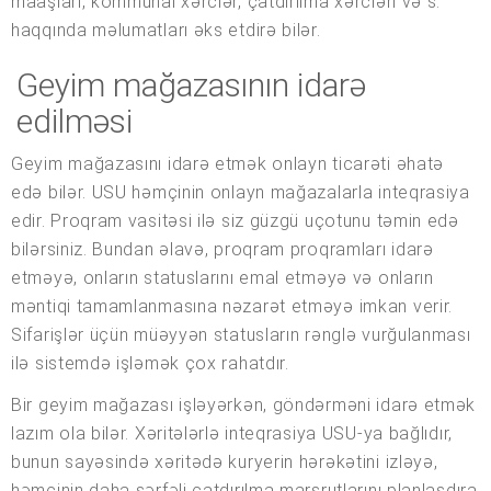
maaşları, kommunal xərclər, çatdırılma xərcləri və s.
haqqında məlumatları əks etdirə bilər.
Geyim mağazasının idarə
edilməsi
Geyim mağazasını idarə etmək onlayn ticarəti əhatə
edə bilər. USU həmçinin onlayn mağazalarla inteqrasiya
edir. Proqram vasitəsi ilə siz güzgü uçotunu təmin edə
bilərsiniz. Bundan əlavə, proqram proqramları idarə
etməyə, onların statuslarını emal etməyə və onların
məntiqi tamamlanmasına nəzarət etməyə imkan verir.
Sifarişlər üçün müəyyən statusların rənglə vurğulanması
ilə sistemdə işləmək çox rahatdır.
Bir geyim mağazası işləyərkən, göndərməni idarə etmək
lazım ola bilər. Xəritələrlə inteqrasiya USU-ya bağlıdır,
bunun sayəsində xəritədə kuryerin hərəkətini izləyə,
həmçinin daha sərfəli çatdırılma marşrutlarını planlaşdıra