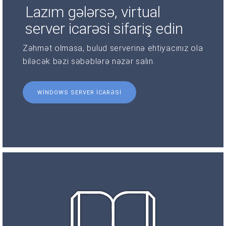
Lazım gələrsə, virtual
server icarəsi sifariş edin
Zəhmət olmasa, bulud serverinə ehtiyacınız ola
biləcək bəzi səbəblərə nəzər salın.
WINDOWS SERVER ICARƏSI