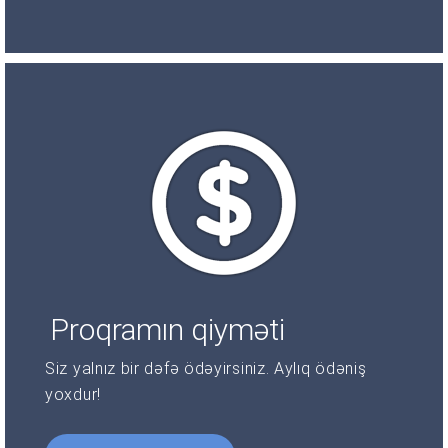
Proqramın qiyməti
Siz yalnız bir dəfə ödəyirsiniz. Aylıq ödəniş
yoxdur!