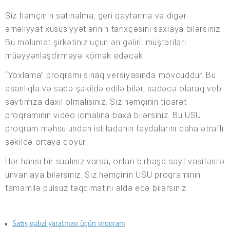
Siz həmçinin satınalma, geri qaytarma və digər
əməliyyat xüsusiyyətlərinin tarixçəsini saxlaya bilərsiniz.
Bu məlumat şirkətiniz üçün ən gəlirli müştəriləri
müəyyənləşdirməyə kömək edəcək.
“Yoxlama” proqramı sınaq versiyasında mövcuddur. Bu
asanlıqla və sadə şəkildə edilə bilər, sadəcə olaraq veb
saytımıza daxil olmalısınız. Siz həmçinin ticarət
proqramının video icmalına baxa bilərsiniz. Bu USU
proqram məhsulundan istifadənin faydalarını daha ətraflı
şəkildə ortaya qoyur.
Hər hansı bir sualınız varsa, onları birbaşa sayt vasitəsilə
ünvanlaya bilərsiniz. Siz həmçinin USU proqramının
tamamilə pulsuz təqdimatını əldə edə bilərsiniz.
Satış qəbzi yaratmaq üçün proqram