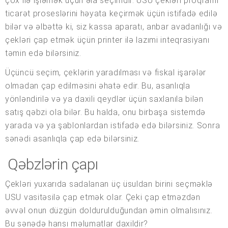
çox ilə işləmək üçün əla seçimdir. USU çekləri proqramı
ticarət proseslərini həyata keçirmək üçün istifadə edilə
bilər və əlbəttə ki, siz kassa aparatı, anbar avadanlığı və
çekləri çap etmək üçün printer ilə lazımi inteqrasiyanı
təmin edə bilərsiniz.
Üçüncü seçim, çeklərin yaradılması və fiskal işarələr
olmadan çap edilməsini əhatə edir. Bu, asanlıqla
yönləndirilə və ya daxili qeydlər üçün saxlanıla bilən
satış qəbzi ola bilər. Bu halda, onu birbaşa sistemdə
yarada və ya şablonlardan istifadə edə bilərsiniz. Sonra
sənədi asanlıqla çap edə bilərsiniz.
Qəbzlərin çapı
Çekləri yuxarıda sadalanan üç üsuldan birini seçməklə
USU vasitəsilə çap etmək olar. Çeki çap etməzdən
əvvəl onun düzgün doldurulduğundan əmin olmalısınız.
Bu sənədə hansı məlumatlar daxildir?