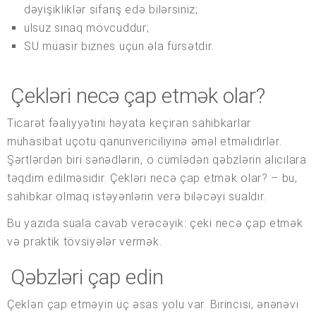
dəyişikliklər sifariş edə bilərsiniz;
ulsuz sınaq mövcuddur;
SU müasir biznes üçün əla fürsətdir.
Çekləri necə çap etmək olar?
Ticarət fəaliyyətini həyata keçirən sahibkarlar
mühasibat uçotu qanunvericiliyinə əməl etməlidirlər.
Şərtlərdən biri sənədlərin, o cümlədən qəbzlərin alıcılara
təqdim edilməsidir. Çekləri necə çap etmək olar? – bu,
sahibkar olmaq istəyənlərin verə biləcəyi sualdır.
Bu yazıda suala cavab verəcəyik: çeki necə çap etmək
və praktik tövsiyələr vermək.
Qəbzləri çap edin
Çekləri çap etməyin üç əsas yolu var. Birincisi, ənənəvi