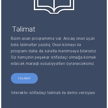
Təlimat
Bizim asan proqramımız var. Ancaq onun üçün
belə təlimatlar yazdıq. Onun köməyi ilə
proqramı daha da sürətlə mənimsəyə bilərsiniz.
Siz həmçinin peşəkar istifadəçi olmağa kömək
edəcək maraqlı xüsusiyyətləri öyrənəcəksiniz.
TƏLIMAT
İnteraktiv istifadəçi təlimatı ilə demo versiyası