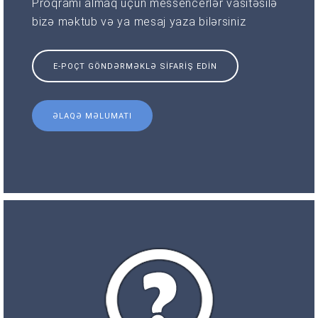
Proqramı almaq üçün messencerlər vasitəsilə
bizə məktub və ya mesaj yaza bilərsiniz
E-POÇT GÖNDƏRMƏKLƏ SIFARIŞ EDIN
ƏLAQƏ MƏLUMATI