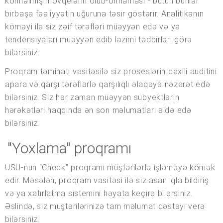
köhnəlmiş mövqelərin olub-olmaması - bütün bunlar
birbaşa fəaliyyətin uğuruna təsir göstərir. Analitikanın
köməyi ilə siz zəif tərəfləri müəyyən edə və ya
tendensiyaları müəyyən edib lazımi tədbirləri görə
bilərsiniz.
Proqram təminatı vasitəsilə siz proseslərin daxili auditini
apara və qarşı tərəflərlə qarşılıqlı əlaqəyə nəzarət edə
bilərsiniz. Siz hər zaman müəyyən subyektlərin
hərəkətləri haqqında ən son məlumatları əldə edə
bilərsiniz.
"Yoxlama" proqramı
USU-nun “Check” proqramı müştərilərlə işləməyə kömək
edir. Məsələn, proqram vasitəsi ilə siz asanlıqla bildiriş
və ya xatırlatma sistemini həyata keçirə bilərsiniz.
Əslində, siz müştərilərinizə tam məlumat dəstəyi verə
bilərsiniz.