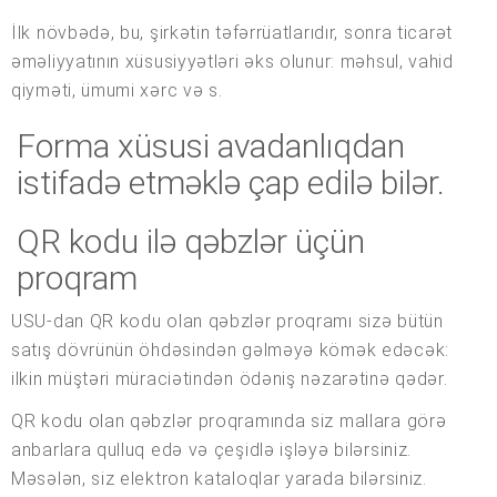
İlk növbədə, bu, şirkətin təfərrüatlarıdır, sonra ticarət
əməliyyatının xüsusiyyətləri əks olunur: məhsul, vahid
qiyməti, ümumi xərc və s.
Forma xüsusi avadanlıqdan
istifadə etməklə çap edilə bilər.
QR kodu ilə qəbzlər üçün
proqram
USU-dan QR kodu olan qəbzlər proqramı sizə bütün
satış dövrünün öhdəsindən gəlməyə kömək edəcək:
ilkin müştəri müraciətindən ödəniş nəzarətinə qədər.
QR kodu olan qəbzlər proqramında siz mallara görə
anbarlara qulluq edə və çeşidlə işləyə bilərsiniz.
Məsələn, siz elektron kataloqlar yarada bilərsiniz.