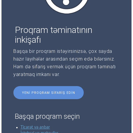
Proqram təminatının
inkişafı
Başqa bir proqram istəyirsinizsə, çox sayda
hazır layihələr arasından seçim edə bilərsiniz.
Həm də sifariş vermək üçün proqram təminatı
yaratmaq imkanı var.
YENI PROQRAM SIFARIŞ EDIN
Başqa proqram seçin
Ticarət və anbar