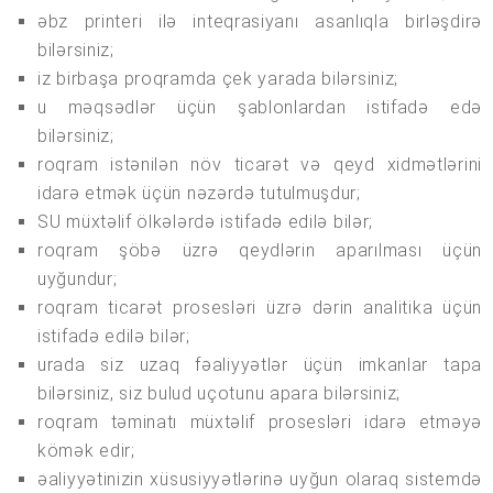
əbz printeri ilə inteqrasiyanı asanlıqla birləşdirə
bilərsiniz;
iz birbaşa proqramda çek yarada bilərsiniz;
u məqsədlər üçün şablonlardan istifadə edə
bilərsiniz;
roqram istənilən növ ticarət və qeyd xidmətlərini
idarə etmək üçün nəzərdə tutulmuşdur;
SU müxtəlif ölkələrdə istifadə edilə bilər;
roqram şöbə üzrə qeydlərin aparılması üçün
uyğundur;
roqram ticarət prosesləri üzrə dərin analitika üçün
istifadə edilə bilər;
urada siz uzaq fəaliyyətlər üçün imkanlar tapa
bilərsiniz, siz bulud uçotunu apara bilərsiniz;
roqram təminatı müxtəlif prosesləri idarə etməyə
kömək edir;
əaliyyətinizin xüsusiyyətlərinə uyğun olaraq sistemdə