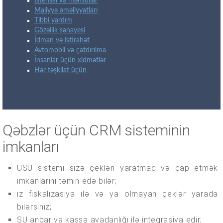
İstehsal və məhsullar
Maliyyə əməliyyatları
Tibbi yardım
Gözəllik sənayesi
İdman və istirahət
Avtomobil və çatdırılma
İnsanlar üçün xidmətlər
Hər təşkilat üçün
Qəbzlər üçün CRM sisteminin
imkanları
USU sistemi sizə çekləri yaratmaq və çap etmək
imkanlarını təmin edə bilər;
iz fiskalizasiya ilə və ya olmayan çeklər yarada
bilərsiniz;
SU anbar və kassa avadanlığı ilə inteqrasiya edir;