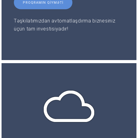
PROQRAMIN QIYMƏTI
Təşkilatımızdan avtomatlaşdırma biznesiniz
üçün tam investisiyadır!