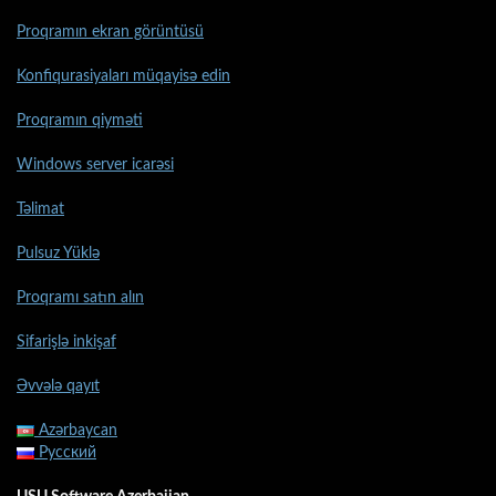
Proqramın ekran görüntüsü
Konfiqurasiyaları müqayisə edin
Proqramın qiyməti
Windows server icarəsi
Təlimat
Pulsuz Yüklə
Proqramı satın alın
Sifarişlə inkişaf
Əvvələ qayıt
Azərbaycan
Русский