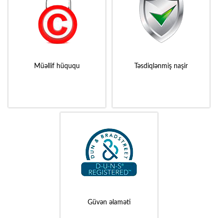
Müəllif hüququ
Təsdiqlənmiş naşir
Güvən əlaməti