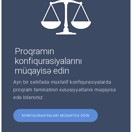
Proqramın
konfiqurasiyalarını
müqayisə edin
Ayrı bir səhifədə müxtəlif konfiqurasiyalarda
proqram təminatının xüsusiyyətlərini müqayisə
edə bilərsiniz.
KONFIQURASIYALARI MÜQAYISƏ EDIN