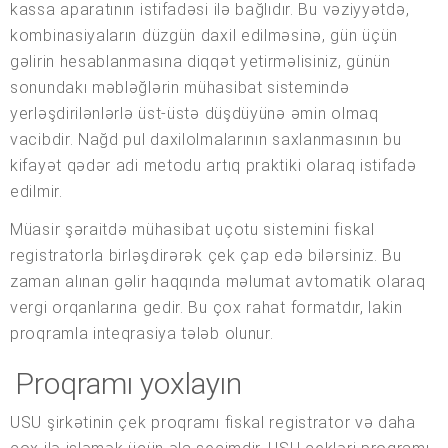
kassa aparatının istifadəsi ilə bağlıdır. Bu vəziyyətdə,
kombinasiyaların düzgün daxil edilməsinə, gün üçün
gəlirin hesablanmasına diqqət yetirməlisiniz, günün
sonundakı məbləğlərin mühasibat sistemində
yerləşdirilənlərlə üst-üstə düşdüyünə əmin olmaq
vacibdir. Nağd pul daxilolmalarının saxlanmasının bu
kifayət qədər adi metodu artıq praktiki olaraq istifadə
edilmir.
Müasir şəraitdə mühasibat uçotu sistemini fiskal
registratorla birləşdirərək çek çap edə bilərsiniz. Bu
zaman alınan gəlir haqqında məlumat avtomatik olaraq
vergi orqanlarına gedir. Bu çox rahat formatdır, lakin
proqramla inteqrasiya tələb olunur.
Proqramı yoxlayın
USU şirkətinin çek proqramı fiskal registrator və daha