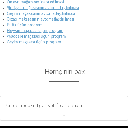
Onlayn mağazanın idarə edilməsi
Şirniyyat mağazasının avtomatlaşdırılması
Geyim mağazasının avtomatlaşdırılması
Ərzaq mağazasının avtomatlaşdırılması
Butik üçün proqram
Heyvan mağazası üçün proqram
Ayaqqabı mağazası üçün proqram
Geyim mağazası üçün proqram
Həmçinin bax
Bu bölmədəki digər səhifələrə baxın