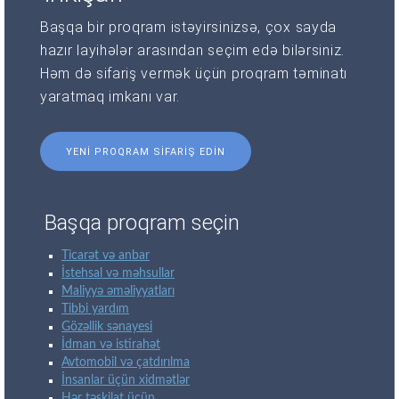
Başqa bir proqram istəyirsinizsə, çox sayda
hazır layihələr arasından seçim edə bilərsiniz.
Həm də sifariş vermək üçün proqram təminatı
yaratmaq imkanı var.
YENI PROQRAM SIFARIŞ EDIN
Başqa proqram seçin
Ticarət və anbar
İstehsal və məhsullar
Maliyyə əməliyyatları
Tibbi yardım
Gözəllik sənayesi
İdman və istirahət
Avtomobil və çatdırılma
İnsanlar üçün xidmətlər
Hər təşkilat üçün