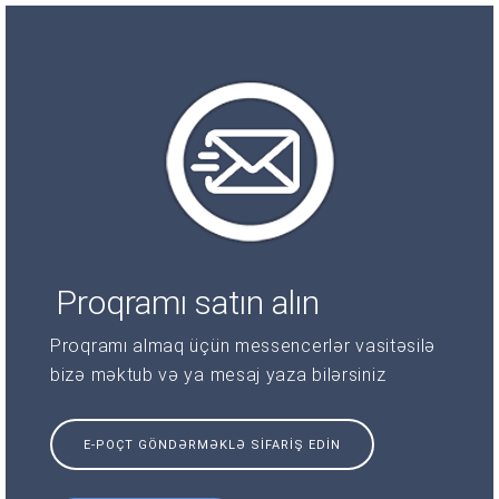
Proqramı satın alın
Proqramı almaq üçün messencerlər vasitəsilə
bizə məktub və ya mesaj yaza bilərsiniz
E-POÇT GÖNDƏRMƏKLƏ SIFARIŞ EDIN