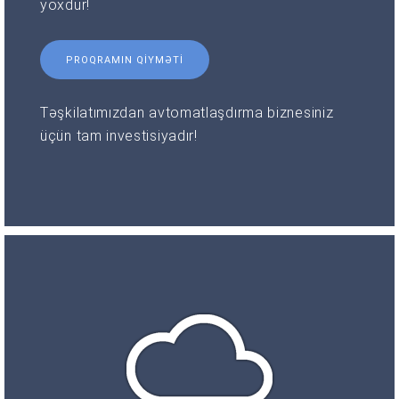
yoxdur!
PROQRAMIN QIYMƏTI
Təşkilatımızdan avtomatlaşdırma biznesiniz
üçün tam investisiyadır!