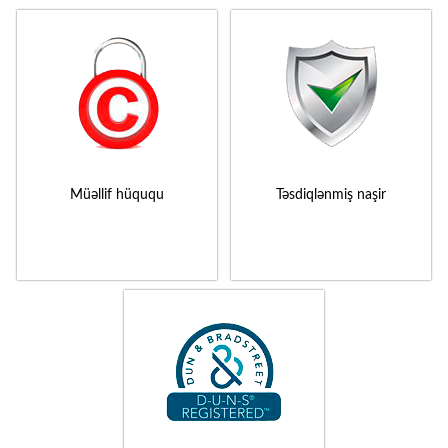
Müəllif hüququ
Təsdiqlənmiş naşir