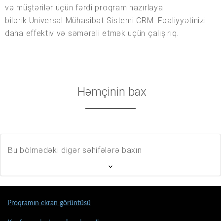
Həmçinin bax
Bu bölmədəki digər səhifələrə baxın
Proqramın ekran görüntüsü