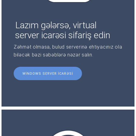
Lazım gələrsə, virtual
server icarəsi sifariş edin
Zəhmət olmasa, bulud serverinə ehtiyacınız ola
biləcək bəzi səbəblərə nəzər salın.
WINDOWS SERVER ICARƏSI