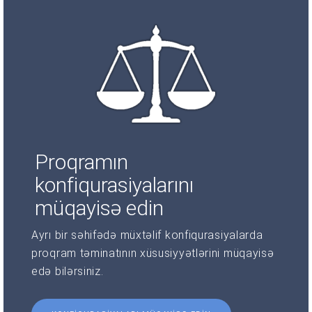
Proqramın
konfiqurasiyalarını
müqayisə edin
Ayrı bir səhifədə müxtəlif konfiqurasiyalarda
proqram təminatının xüsusiyyətlərini müqayisə
edə bilərsiniz.