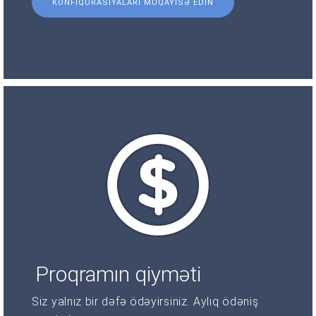
KONFIQURASIYALARI MÜQAYISƏ EDIN
Proqramın qiyməti
Siz yalnız bir dəfə ödəyirsiniz. Aylıq ödəniş