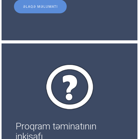
ƏLAQƏ MƏLUMATI
Proqram təminatının
inkişafı