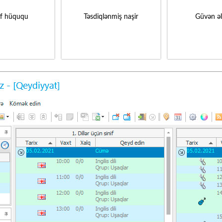
if hüququ
Təsdiqlənmiş naşir
Güvən ə