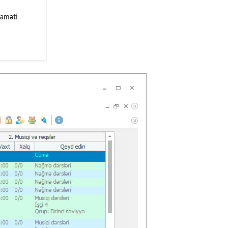
laməti