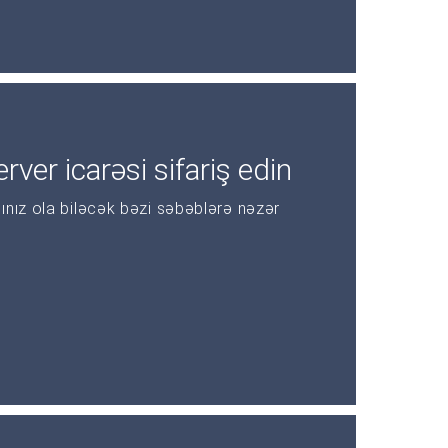
rver icarəsi sifariş edin
ınız ola biləcək bəzi səbəblərə nəzər