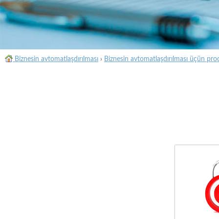
Biznesin avtomatlaşdırılması
›
Biznesin avtomatlaşdırılması üçün pro