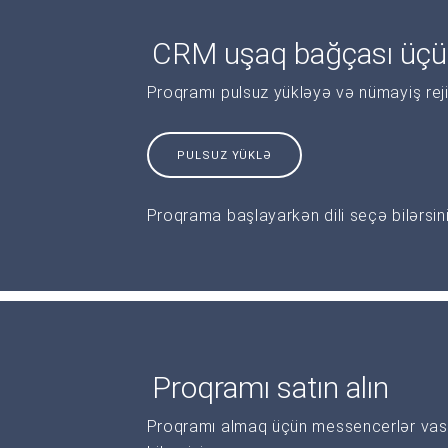
CRM uşaq bağçası üçün
Proqramı pulsuz yükləyə və nümayiş reji
PULSUZ YÜKLƏ
Proqrama başlayarkən dili seçə bilərsini
Proqramı satın alın
Proqramı almaq üçün messencerlər vasi