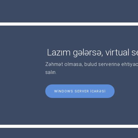
Lazım gələrsə, virtual se
Zəhmət olmasa, bulud serverinə ehtiyac
salın.
WINDOWS SERVER ICARƏSI