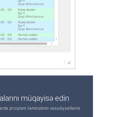
alarını müqayisə edin
larda proqram təminatının xüsusiyyətlərini