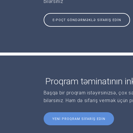
bilərsiniz
E-POÇT GÖNDƏRMƏKLƏ SIFARIŞ EDIN
Proqram təminatının ink
Başqa bir proqram istəyirsinizsə, çox s
bilərsiniz. Həm də sifariş vermək üçün 
YENI PROQRAM SIFARIŞ EDIN