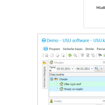
Müəll