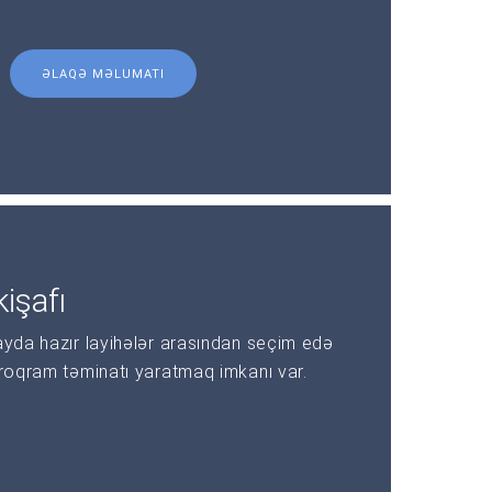
ƏLAQƏ MƏLUMATI
işafı
ayda hazır layihələr arasından seçim edə
proqram təminatı yaratmaq imkanı var.