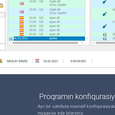
Proqramın konfiqurasiy
Ayrı bir səhifədə müxtəlif konfiqurasiya
müqayisə edə bilərsiniz.