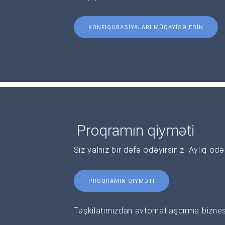
KONFIQURASIYALARI MÜQAYISƏ EDIN
Proqramın qiyməti
Siz yalnız bir dəfə ödəyirsiniz. Aylıq öd
PROQRAMIN QIYMƏTI
Təşkilatımızdan avtomatlaşdırma biznesi