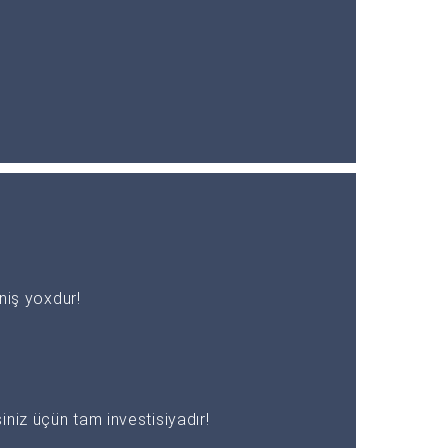
əniş yoxdur!
niz üçün tam investisiyadır!