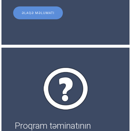
ƏLAQƏ MƏLUMATI
Proqram təminatının