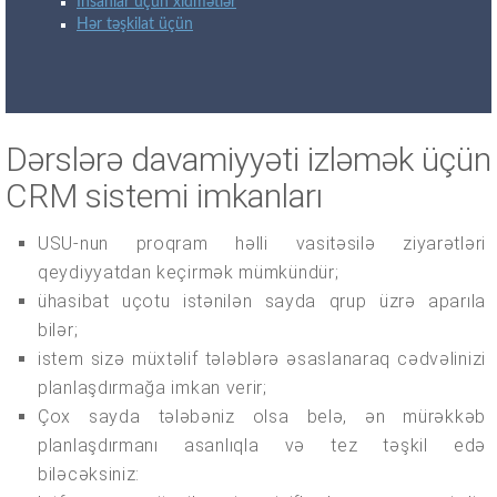
İnsanlar üçün xidmətlər
Hər təşkilat üçün
Dərslərə davamiyyəti izləmək üçün
CRM sistemi imkanları
USU-nun proqram həlli vasitəsilə ziyarətləri
qeydiyyatdan keçirmək mümkündür;
ühasibat uçotu istənilən sayda qrup üzrə aparıla
bilər;
istem sizə müxtəlif tələblərə əsaslanaraq cədvəlinizi
planlaşdırmağa imkan verir;
Çox sayda tələbəniz olsa belə, ən mürəkkəb
planlaşdırmanı asanlıqla və tez təşkil edə
biləcəksiniz: