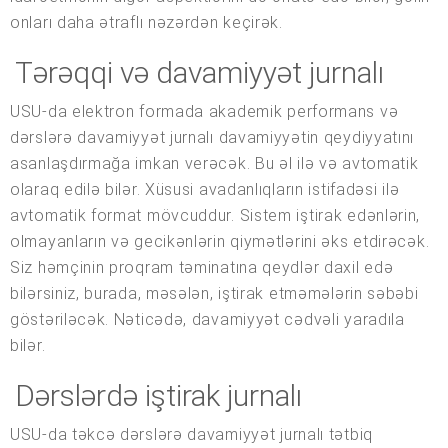
onları daha ətraflı nəzərdən keçirək.
Tərəqqi və davamiyyət jurnalı
USU-da elektron formada akademik performans və
dərslərə davamiyyət jurnalı davamiyyətin qeydiyyatını
asanlaşdırmağa imkan verəcək. Bu əl ilə və avtomatik
olaraq edilə bilər. Xüsusi avadanlıqların istifadəsi ilə
avtomatik format mövcuddur. Sistem iştirak edənlərin,
olmayanların və gecikənlərin qiymətlərini əks etdirəcək.
Siz həmçinin proqram təminatına qeydlər daxil edə
bilərsiniz, burada, məsələn, iştirak etməmələrin səbəbi
göstəriləcək. Nəticədə, davamiyyət cədvəli yaradıla
bilər.
Dərslərdə iştirak jurnalı
USU-da təkcə dərslərə davamiyyət jurnalı tətbiq