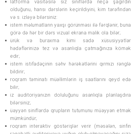
latforma vasitəsilə siz siniflərdə neçə şagirdin
olduğunu, hansı dərslərin keçirildiyini, kim tərəfindən
və s. izləyə bilərsiniz:
istem məlumatların yaxşı görünməsi ilə fərqlənir, buna
görə də hər bir dərs vizual ekrana malik ola bilər;
ürük və buraxma kimi sadə xüsusiyyətlər
hədəflərinizə tez və asanlıqla çatmağınıza kömək
edir;
istem istifadəçinin səhv hərəkətlərini qırmızı rənglə
bildirir;
roqram təminatı müəllimlərin iş saatlarını qeyd edə
bilir;
iz auditoriyanızın doluluğunu asanlıqla planlaşdıra
bilərsiniz;
üəyyən siniflərdə qrupların tutumunu müəyyən etmək
mümkündür;
roqram interaktiv göstərişlər verir (məsələn, sinfin
rəqabətli auditoriyaya uyğun olub-olmayacağını sizə