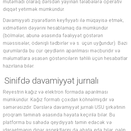
mütəmadi olaraq dərsdən yayınan tələbələrə operativ
diqqət yetirmək mümkündür.
Davamiyyəti ziyarətlərin keyfiyyəti ilə müqayisə etmək,
xidmətlərin dəyərini hesablamaq da mümkündür
(bölmələr, abunə əsasında fəaliyyət göstərən
müəssisələr, ödənişli tədbirlər və s. üçün uyğundur). Bəzi
qurumlarda bu cür qeydlərin aparılması məcburidir və
məlumatlara əsasən göstəricilərin təhlili üçün hesabatlar
hazırlana bilər.
Sinifdə davamiyyət jurnalı
Reyestrin kağız və elektron formada aparılması
mümkündür. Kağız formatı çoxdan köhnəlmişdir və
səmərəsizdir. Dərslərə davamiyyət jurnalı USU şirkətinin
proqram təminatı əsasında həyata keçirilə bilər. Bu
platforma bu sahədə qeydiyyatı təmin edəcək və
idarəetmənin digər aspektlərini də əhatə edə bilər, gəlin