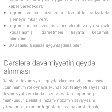
xəbər verəcəkdir);
roqram təminatı sizə rahat formatda cədvəllərlə
işləməyə imkan verir;
roqram təminatı vasitəsilə mürəkkəb və ya yüksək
ixtisaslaşmış idarəetməni həyata keçirmək
mümkündür;
SU asanlıqla işinizə uyğunlaşdırıla bilər.
Dərslərə davamiyyətin qeydə
alınması
Dərslərə davamiyyətin qeydə alınması təhsil müəssisəsi
üçün mühüm rol oynayır. Mühasibat fəaliyyəti sayəsində
davamiyyətə vaxtında nəzarət və təhlil aparmaq
mümkündür. Beləliklə, nizam-intizamın səviyyəsini
yüksəltmək, akademik göstəricilərə nəzarət etmək,