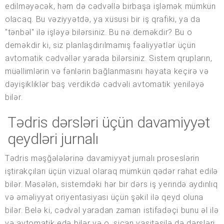
edilməyəcək, həm də cədvəllə birbaşa işləmək mümkün
olacaq. Bu vəziyyətdə, ya xüsusi bir iş qrafiki, ya da
"tənbəl" ilə işləyə bilərsiniz. Bu nə deməkdir? Bu o
deməkdir ki, siz planlaşdırılmamış fəaliyyətlər üçün
avtomatik cədvəllər yarada bilərsiniz. Sistem qrupların,
müəllimlərin və fənlərin bağlanmasını həyata keçirə və
dəyişikliklər baş verdikdə cədvəli avtomatik yeniləyə
bilər.
Tədris dərsləri üçün davamiyyət
qeydləri jurnalı
Tədris məşğələlərinə davamiyyət jurnalı proseslərin
iştirakçıları üçün vizual olaraq mümkün qədər rahat edilə
bilər. Məsələn, sistemdəki hər bir dərs iş yerində aydınlıq
və əməliyyat oriyentasiyası üçün şəkil ilə qeyd oluna
bilər. Belə ki, cədvəl yaradan zaman istifadəçi bunu əl ilə
və avtomatik edə bilər və o, siçan vasitəsilə də dərsləri