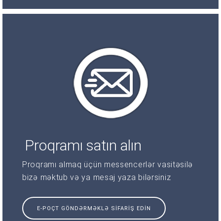
Proqramı satın alın
Proqramı almaq üçün messencerlər vasitəsilə
bizə məktub və ya mesaj yaza bilərsiniz
E-POÇT GÖNDƏRMƏKLƏ SIFARIŞ EDIN