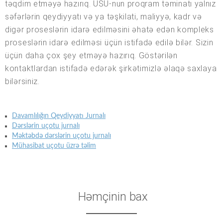
təqdim etməyə hazırıq. USU-nun proqram təminatı yalnız
səfərlərin qeydiyyatı və ya təşkilati, maliyyə, kadr və
digər proseslərin idarə edilməsini əhatə edən kompleks
proseslərin idarə edilməsi üçün istifadə edilə bilər. Sizin
üçün daha çox şey etməyə hazırıq. Göstərilən
kontaktlardan istifadə edərək şirkətimizlə əlaqə saxlaya
bilərsiniz.
Davamlılığın Qeydiyyatı Jurnalı
Dərslərin uçotu jurnalı
Məktəbdə dərslərin uçotu jurnalı
Mühasibat uçotu üzrə təlim
Həmçinin bax