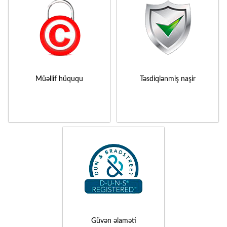
Müəllif hüququ
Təsdiqlənmiş naşir
Güvən əlaməti