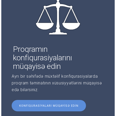
Proqramın
konfiqurasiyalarını
müqayisə edin
Ayrı bir səhifədə müxtəlif konfiqurasiyalarda
proqram təminatının xüsusiyyətlərini müqayisə
edə bilərsiniz.
KONFIQURASIYALARI MÜQAYISƏ EDIN