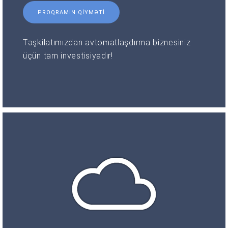
PROQRAMIN QIYMƏTI
Təşkilatımızdan avtomatlaşdırma biznesiniz
üçün tam investisiyadır!