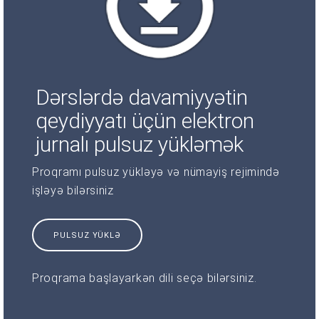
Dərslərdə davamiyyətin
qeydiyyatı üçün elektron
jurnalı pulsuz yükləmək
Proqramı pulsuz yükləyə və nümayiş rejimində
işləyə bilərsiniz
PULSUZ YÜKLƏ
Proqrama başlayarkən dili seçə bilərsiniz.