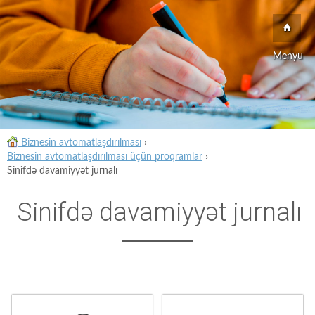
Menyu
Biznesin avtomatlaşdırılması
›
Biznesin avtomatlaşdırılması üçün proqramlar
›
Sinifdə davamiyyət jurnalı
Sinifdə davamiyyət jurnalı