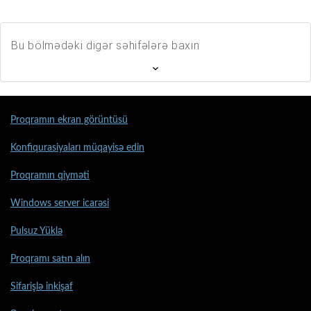
Bu bölmədəki digər səhifələrə baxın
Proqramın ekran görüntüsü
Konfiqurasiyaları müqayisə edin
Proqramın qiyməti
Windows server icarəsi
Pulsuz Yüklə
Proqramı satın alın
Sifarişlə inkişaf