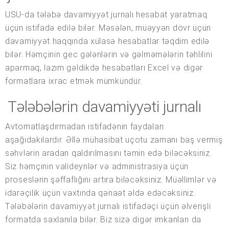
USU-da tələbə davamiyyət jurnalı hesabat yaratmaq
üçün istifadə edilə bilər. Məsələn, müəyyən dövr üçün
davamiyyət haqqında xülasə hesabatlar təqdim edilə
bilər. Həmçinin gec gələnlərin və gəlməmələrin təhlilini
aparmaq, lazım gəldikdə hesabatları Excel və digər
formatlara ixrac etmək mümkündür.
Tələbələrin davamiyyəti jurnalı
Avtomatlaşdırmadan istifadənin faydaları
aşağıdakılardır. Əllə mühasibat uçotu zamanı baş vermiş
səhvlərin aradan qaldırılmasını təmin edə biləcəksiniz.
Siz həmçinin valideynlər və administrasiya üçün
proseslərin şəffaflığını artıra biləcəksiniz. Müəllimlər və
idarəçilik üçün vaxtında qənaət əldə edəcəksiniz.
Tələbələrin davamiyyət jurnalı istifadəçi üçün əlverişli
formatda saxlanıla bilər. Biz sizə digər imkanları da