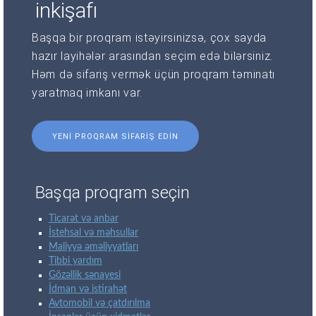
inkişafı
Başqa bir proqram istəyirsinizsə, çox sayda
hazır layihələr arasından seçim edə bilərsiniz.
Həm də sifariş vermək üçün proqram təminatı
yaratmaq imkanı var.
YENI PROQRAM SIFARIŞ EDIN
Başqa proqram seçin
Ticarət və anbar
İstehsal və məhsullar
Maliyyə əməliyyatları
Tibbi yardım
Gözəllik sənayesi
İdman və istirahət
Avtomobil və çatdırılma