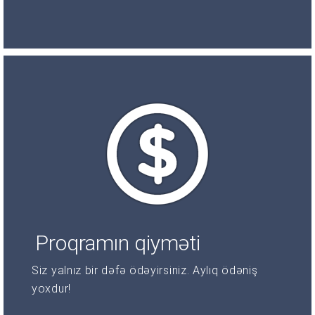
Proqramın qiyməti
Siz yalnız bir dəfə ödəyirsiniz. Aylıq ödəniş
yoxdur!