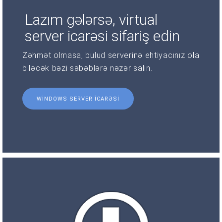
Lazım gələrsə, virtual
server icarəsi sifariş edin
Zəhmət olmasa, bulud serverinə ehtiyacınız ola
biləcək bəzi səbəblərə nəzər salın.
WINDOWS SERVER ICARƏSI