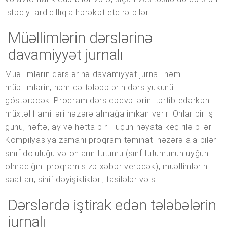
istədiyi ardıcıllıqla hərəkət etdirə bilər.
Müəllimlərin dərslərinə
davamiyyət jurnalı
Müəllimlərin dərslərinə davamiyyət jurnalı həm
müəllimlərin, həm də tələbələrin dərs yükünü
göstərəcək. Proqram dərs cədvəllərini tərtib edərkən
müxtəlif amilləri nəzərə almağa imkan verir. Onlar bir iş
günü, həftə, ay və hətta bir il üçün həyata keçirilə bilər.
Kompilyasiya zamanı proqram təminatı nəzərə ala bilər:
sinif doluluğu və onların tutumu (sinf tutumunun uyğun
olmadığını proqram sizə xəbər verəcək), müəllimlərin
saatları, sinif dəyişiklikləri, fasilələr və s.
Dərslərdə iştirak edən tələbələrin
jurnalı