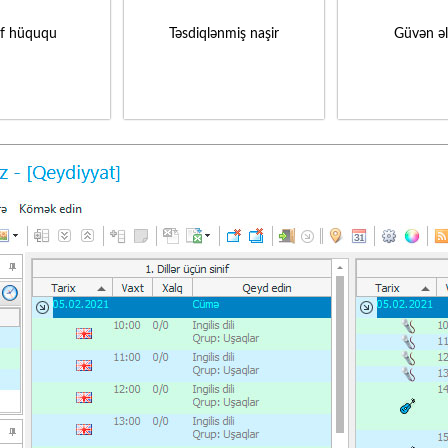
if hüququ
Təsdiqlənmiş naşir
Güvən ə