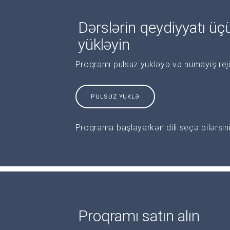
Dərslərin qeydiyyatı üçü
yükləyin
Proqramı pulsuz yükləyə və nümayiş reji
PULSUZ YÜKLƏ
Proqrama başlayarkən dili seçə bilərsini
Proqramı satın alın