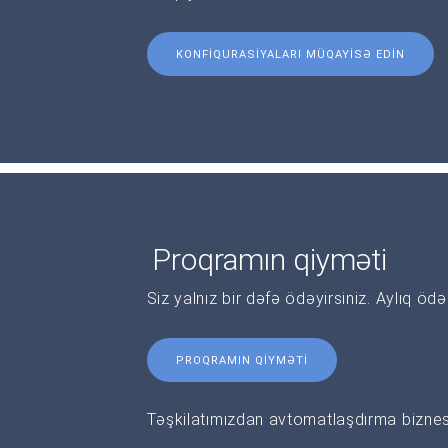
KONFIQURASIYALARI MÜQAYISƏ EDIN
Proqramın qiyməti
Siz yalnız bir dəfə ödəyirsiniz. Aylıq öd
PROQRAMIN QIYMƏTI
Təşkilatımızdan avtomatlaşdırma biznesi