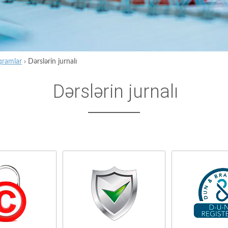
qramlar
›
Dərslərin jurnalı
Dərslərin jurnalı