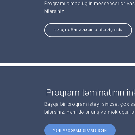
Proqramı almaq üçün messencerlər vasi
bilərsiniz
E-POÇT GÖNDƏRMƏKLƏ SIFARIŞ EDIN
Proqram təminatının ink
Başqa bir proqram istəyirsinizsə, çox s
bilərsiniz. Həm də sifariş vermək üçün 
YENI PROQRAM SIFARIŞ EDIN