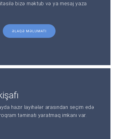
təsilə bizə məktub və ya mesaj yaza
ƏLAQƏ MƏLUMATI
işafı
ayda hazır layihələr arasından seçim edə
proqram təminatı yaratmaq imkanı var.