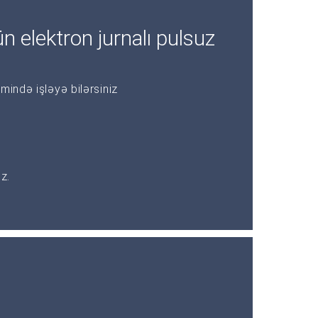
n elektron jurnalı pulsuz
mində işləyə bilərsiniz
z.