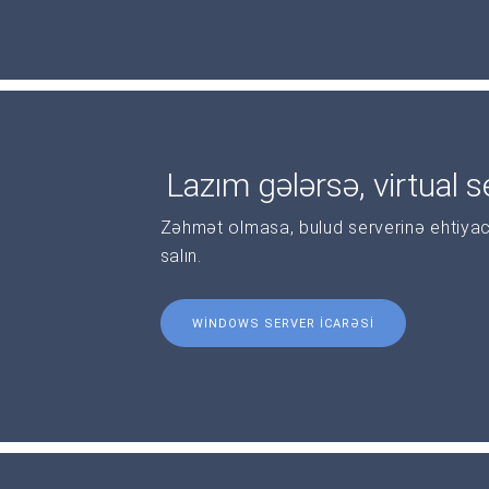
Lazım gələrsə, virtual se
Zəhmət olmasa, bulud serverinə ehtiyac
salın.
WINDOWS SERVER ICARƏSI