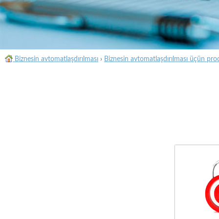
Biznesin avtomatlaşdırılması
›
Biznesin avtomatlaşdırılması üçün pro