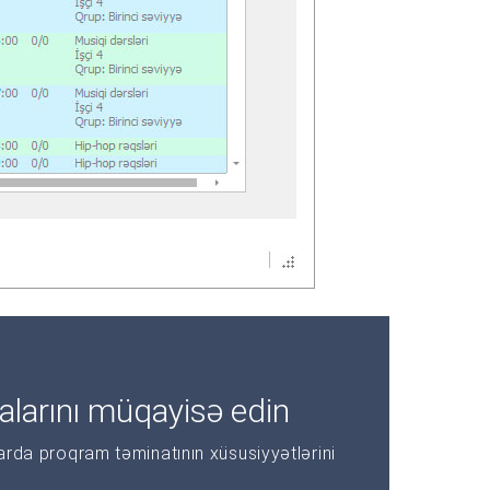
alarını müqayisə edin
larda proqram təminatının xüsusiyyətlərini