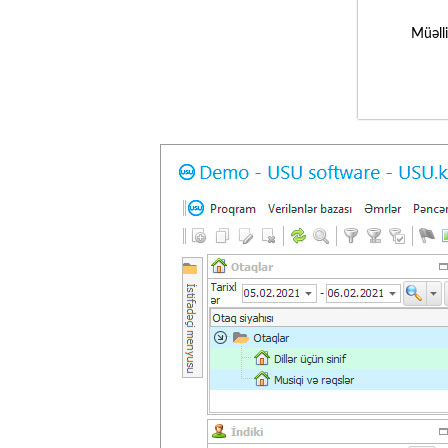
Müəll