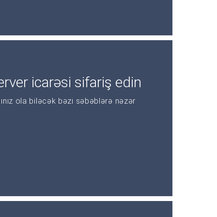
rver icarəsi sifariş edin
ınız ola biləcək bəzi səbəblərə nəzər