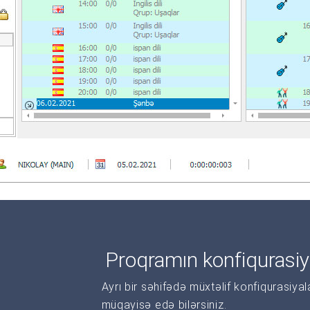
Proqramın konfiqurasiy
Ayrı bir səhifədə müxtəlif konfiqurasiya
müqayisə edə bilərsiniz.