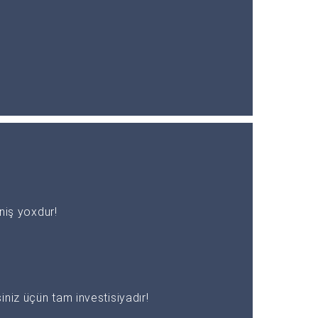
əniş yoxdur!
niz üçün tam investisiyadır!