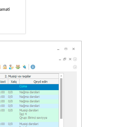
laməti