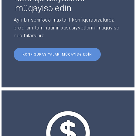
müqayisə edin
Ayrı bir səhifədə müxtəlif konfiqurasiyalarda
proqram təminatının xüsusiyyətlərini müqayisə
edə bilərsiniz.
KONFIQURASIYALARI MÜQAYISƏ EDIN