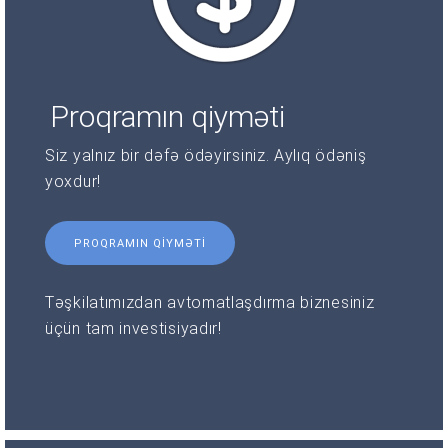
Proqramın qiyməti
Siz yalnız bir dəfə ödəyirsiniz. Aylıq ödəniş
yoxdur!
PROQRAMIN QIYMƏTI
Təşkilatımızdan avtomatlaşdırma biznesiniz
üçün tam investisiyadır!