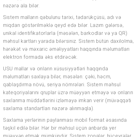
nəzərə ala bilər.
Sistem malların qəbulunu tarixi, tədarükçüsü, adı və
miqdarı göstərilməklə qeyd edə bilər. Lazım gələrsə,
unikal identifikatorlarla (məsələn, barkodlar və ya QR)
məhsul kartları yarada bilərsiniz. Sistem bütün daxilolma,
hərəkət və məxaric əməliyyatları haqqında məlumatları
elektron formada əks etdirəcək.
USU mallar və onların xüsusiyyətləri haqqında
məlumatları saxlaya bilər, məsələn: çəki, həcm,
qablaşdırma növü, seriya nömrələri. Sistem məhsul
kateqoriyalarını qruplar üzrə müəyyən etməyə və onların
saxlanma müddətlərini izləməyə imkan verir (müvəqqəti
saxlama standartları nəzərə alınmaqla).
Saxlama yerlərinin paylanması mobil format əsasında
təşkil edilə bilər. Hər bir məhsul üçün anbarda yer
müəyyən etmək mümkündür. Sistem zonalar, hüceyrələr