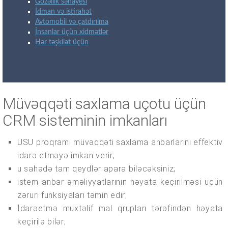
Gözəllik sənayesi
İdman və istirahət
Avtomobil və çatdırılma
İnsanlar üçün xidmətlər
Hər təşkilat üçün
Müvəqqəti saxlama uçotu üçün
CRM sisteminin imkanları
USU proqramı müvəqqəti saxlama anbarlarını effektiv
idarə etməyə imkan verir;
u sahədə tam qeydlər apara biləcəksiniz;
istem anbar əməliyyatlarının həyata keçirilməsi üçün
zəruri funksiyaları təmin edir;
İdarəetmə müxtəlif mal qrupları tərəfindən həyata
keçirilə bilər;