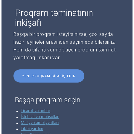
Proqram təminatının
inkişafı
Başqa bir proqram istəyirsinizsə, çox sayda
hazır layihələr arasından seçim edə bilərsiniz.
Həm də sifariş vermək üçün proqram təminatı
yaratmaq imkanı var.
YENI PROQRAM SIFARIŞ EDIN
Başqa proqram seçin
Ticarət və anbar
İstehsal və məhsullar
Maliyyə əməliyyatları
Tibbi yardım