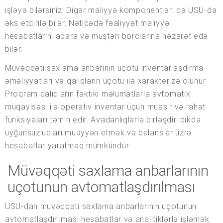
işləyə bilərsiniz. Digər maliyyə komponentləri də USU-da
əks etdirilə bilər. Nəticədə fəaliyyət maliyyə
hesabatlarını apara və müştəri borclarına nəzarət edə
bilər.
Müvəqqəti saxlama anbarının uçotu inventarlaşdırma
əməliyyatları və qalıqların uçotu ilə xarakterizə olunur.
Proqram qalıqların faktiki məlumatlarla avtomatik
müqayisəsi ilə operativ inventar üçün müasir və rahat
funksiyaları təmin edir. Avadanlıqlarla birləşdirildikdə
uyğunsuzluqları müəyyən etmək və balanslar üzrə
hesabatlar yaratmaq mümkündür.
Müvəqqəti saxlama anbarlarının
uçotunun avtomatlaşdırılması
USU-dan müvəqqəti saxlama anbarlarının uçotunun
avtomatlaşdırılması hesabatlar və analitiklərlə işləmək