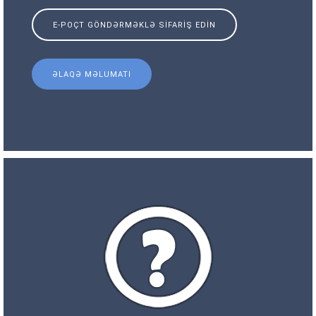
E-POÇT GÖNDƏRMƏKLƏ SIFARIŞ EDIN
ƏLAQƏ MƏLUMATI