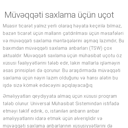
Müvəqqəti saxlama üçün uçot
Müasir ticarət yalnız yerli olaraq həyata keçirilə bilməz,
bəzən ticarət üçün malların çatdırılması üçün məsafələri
və müvəqqəti saxlama məntəqələrini aşmaq lazımdır; Bu
baxımdan müvəqqəti saxlama anbarları (TSW) çox
aktualdır. Müvəqqəti saxlama üçün mühasibat uçotu öz
xüsusi fəaliyyətlərini tələb edir, lakin mallarla işləməyin
əsas prinsipləri də qorunur. Bu araşdırmada müvəqqəti
saxlama üçün nəyin lazım olduğunu və hansı alətin bu
işdə sizə kömək edəcəyini açıqlayacağıq.
Əməliyyatları qeydiyyata almaq üçün xüsusi proqram
tələb olunur. Universal Mühasibat Sistemindən istifadə
etməyi təklif edirik, o, istənilən anbarın anbar
əməliyyatlarını idarə etmək üçün əlverişlidir və
müvəqqəti saxlama anbarlarının xüsusiyyətlərini də