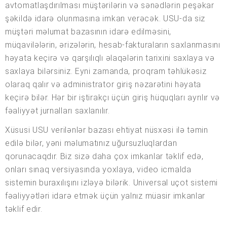
avtomatlaşdırılması müştərilərin və sənədlərin peşəkar
şəkildə idarə olunmasına imkan verəcək. USU-da siz
müştəri məlumat bazasının idarə edilməsini,
müqavilələrin, ərizələrin, hesab-fakturaların saxlanmasını
həyata keçirə və qarşılıqlı əlaqələrin tarixini saxlaya və
saxlaya bilərsiniz. Eyni zamanda, proqram təhlükəsiz
olaraq qalır və administrator giriş nəzarətini həyata
keçirə bilər. Hər bir iştirakçı üçün giriş hüquqları ayrılır və
fəaliyyət jurnalları saxlanılır.
Xüsusi USU verilənlər bazası ehtiyat nüsxəsi ilə təmin
edilə bilər, yəni məlumatınız uğursuzluqlardan
qorunacaqdır. Biz sizə daha çox imkanlar təklif edə,
onları sınaq versiyasında yoxlaya, video icmalda
sistemin buraxılışını izləyə bilərik. Universal uçot sistemi
fəaliyyətləri idarə etmək üçün yalnız müasir imkanlar
təklif edir.