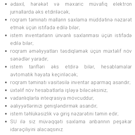
ədaxil, hərəkət və məxaric müvafiq elektron
jurnallarda əks etdiriləcək;
roqram təminatı malların saxlama müddətinə nəzarət
etmək üçün istifadə edilə bilər;
istem inventarların ünvanlı saxlanması üçün istifadə
edilə bilər;
roqram əməliyyatları təsdiqləmək üçün müxtəlif növ
sənədlər yaradır;
istem tarifləri əks etdirə bilər, hesablamalar
avtomatik həyata keçiriləcək;
roqram təminatı vasitəsilə inventar aparmaq asandır;
üxtəlif növ hesabatlarla işləyə biləcəksiniz;
vadanlıqlarla inteqrasiya mövcuddur;
əaliyyətlərinizi genişləndirmək asandır;
istem təhlükəsizlik və giriş nəzarətini təmin edir;
SU ilə siz müvəqqəti saxlama anbarının peşəkar
idarəçiliyini alacaqsınız.