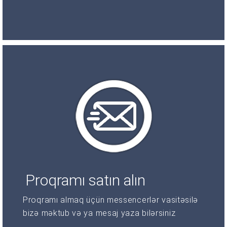
Proqramı satın alın
Proqramı almaq üçün messencerlər vasitəsilə
bizə məktub və ya mesaj yaza bilərsiniz