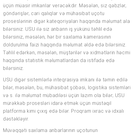
üçün müasir imkanlar verəcəkdir. Məsələn, siz qəbzlər,
göndərişlər, cari qalıqlar və mühasibat uçotu
proseslərinin digər kateqoriyaları haqqında məlumat ala
bilərsiniz. USU ilə siz anbarın iş yükünü təhlil edə
bilərsiniz, məsələn, hər bir saxlama kamerasının
doldurulma faizi haqqında məlumat əldə edə bilərsiniz.
Təhlil edərkən, məsələn, müştərilər və xidmətlərin həcmi
haqqında statistik məlumatlardan da istifadə edə
bilərsiniz.
USU digər sistemlərlə inteqrasiya imkanı ilə təmin edilə
bilər, məsələn, bu, mühasibat şöbəsi, logistika sistemləri
və s. ilə məlumat mübadiləsi üçün lazım ola bilər; USU
mürəkkəb prosesləri idarə etmək üçün müstəqil
platforma kimi çıxış edə bilər. Proqram ixrac və idxalı
dəstəkləyir.
Müvəqqəti saxlama anbarlarının uçotunun