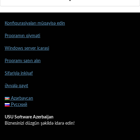
Konfiqurasiyaları müqayisə edin
Proqramın qiyməti
Windows server icarəsi
Proqramı satın alın
Sifarişlə inkişaf
Əvvələ qayıt
Azərbaycan
Русский
USU Software Azerbaijan
Biznesinizi düzgün şəkildə idarə edin!