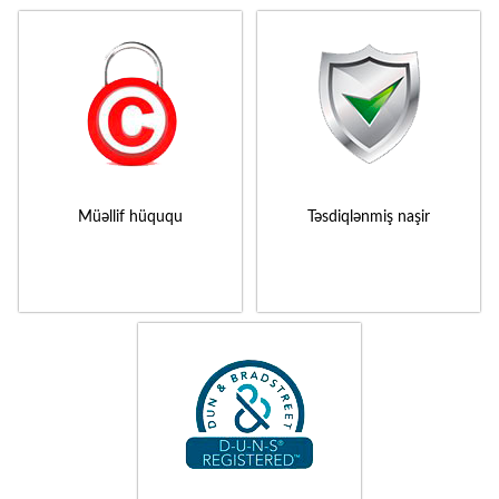
Müəllif hüququ
Təsdiqlənmiş naşir