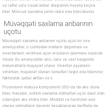
və raflar üzrə vizual anbar diaqramını həyata keçirə
bilər. Mövcud saxlama yerini idarə edə biləcəksiniz.
Müvəqqəti saxlama anbarının
uçotu
Müvəqqəti saxlama anbarının uçotu üçün bir sıra
əməliyyatlar, o cümlədən malların daşınması və
inventarların verilməsi üçün ərizələrin işlənməsi nəzərdə
tutulur. Bu əməliyyatlar alıcı, tarix və vaxt haqqında
məlumatlarla müşayiət olunur. İnventar əşyalarını
verərkən, müşayiət olunan sənədləri təşkil edə bilərsiniz:
fakturalar, qəbul aktları və s.
Proseslərin maliyyə komponenti USU-da da əks oluna
bilər, məsələn, sistem saxlama xidmətləri üçün daxil olan
ödənişləri əks etdirə bilər; Müddət və həcmdən asılı
olaraq xidmətlərin dəyərini hesablayaraq tariflərlə də