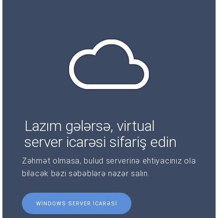
Lazım gələrsə, virtual
server icarəsi sifariş edin
Zəhmət olmasa, bulud serverinə ehtiyacınız ola
biləcək bəzi səbəblərə nəzər salın.
WINDOWS SERVER ICARƏSI