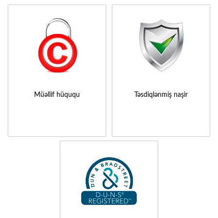
Müəllif hüququ
Təsdiqlənmiş naşir