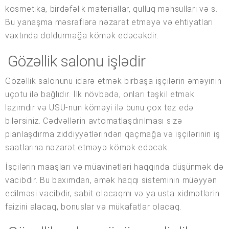
kosmetika, birdəfəlik materiallar, qulluq məhsulları və s.
Bu yanaşma məsrəflərə nəzarət etməyə və ehtiyatları
vaxtında doldurmağa kömək edəcəkdir.
Gözəllik salonu işlədir
Gözəllik salonunu idarə etmək birbaşa işçilərin əməyinin
uçotu ilə bağlıdır. İlk növbədə, onları təşkil etmək
lazımdır və USU-nun köməyi ilə bunu çox tez edə
bilərsiniz. Cədvəllərin avtomatlaşdırılması sizə
planlaşdırma ziddiyyətlərindən qaçmağa və işçilərinin iş
saatlarına nəzarət etməyə kömək edəcək.
İşçilərin maaşları və müavinətləri haqqında düşünmək də
vacibdir. Bu baxımdan, əmək haqqı sisteminin müəyyən
edilməsi vacibdir, sabit olacaqmı və ya usta xidmətlərin
faizini alacaq, bonuslar və mükafatlar olacaq.