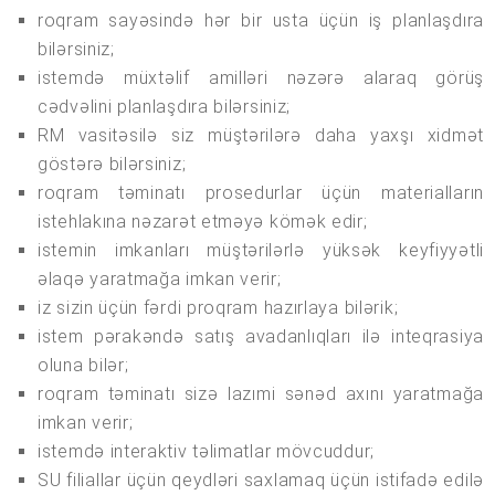
roqram sayəsində hər bir usta üçün iş planlaşdıra
bilərsiniz;
istemdə müxtəlif amilləri nəzərə alaraq görüş
cədvəlini planlaşdıra bilərsiniz;
RM vasitəsilə siz müştərilərə daha yaxşı xidmət
göstərə bilərsiniz;
roqram təminatı prosedurlar üçün materialların
istehlakına nəzarət etməyə kömək edir;
istemin imkanları müştərilərlə yüksək keyfiyyətli
əlaqə yaratmağa imkan verir;
iz sizin üçün fərdi proqram hazırlaya bilərik;
istem pərakəndə satış avadanlıqları ilə inteqrasiya
oluna bilər;
roqram təminatı sizə lazımi sənəd axını yaratmağa
imkan verir;
istemdə interaktiv təlimatlar mövcuddur;
SU filiallar üçün qeydləri saxlamaq üçün istifadə edilə