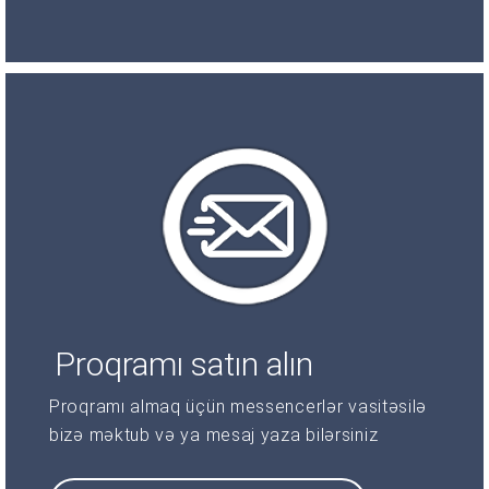
Proqramı satın alın
Proqramı almaq üçün messencerlər vasitəsilə
bizə məktub və ya mesaj yaza bilərsiniz