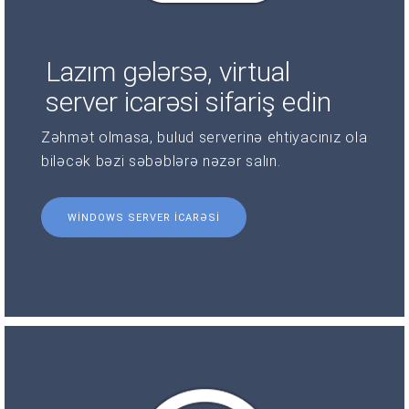
Lazım gələrsə, virtual
server icarəsi sifariş edin
Zəhmət olmasa, bulud serverinə ehtiyacınız ola
biləcək bəzi səbəblərə nəzər salın.
WINDOWS SERVER ICARƏSI