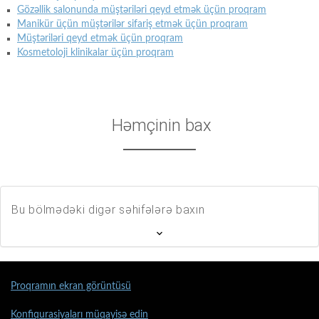
Gözəllik salonunda müştəriləri qeyd etmək üçün proqram
Manikür üçün müştərilər sifariş etmək üçün proqram
Müştəriləri qeyd etmək üçün proqram
Kosmetoloji klinikalar üçün proqram
Həmçinin bax
Bu bölmədəki digər səhifələrə baxın
Proqramın ekran görüntüsü
Konfiqurasiyaları müqayisə edin