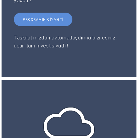
yoxdur!
PROQRAMIN QIYMƏTI
Təşkilatımızdan avtomatlaşdırma biznesiniz
üçün tam investisiyadır!