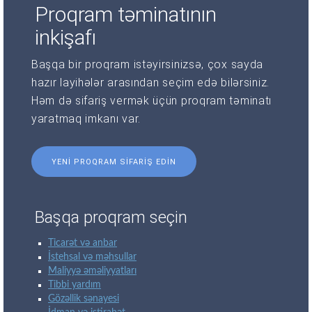
Proqram təminatının
inkişafı
Başqa bir proqram istəyirsinizsə, çox sayda
hazır layihələr arasından seçim edə bilərsiniz.
Həm də sifariş vermək üçün proqram təminatı
yaratmaq imkanı var.
YENI PROQRAM SIFARIŞ EDIN
Başqa proqram seçin
Ticarət və anbar
İstehsal və məhsullar
Maliyyə əməliyyatları
Tibbi yardım
Gözəllik sənayesi