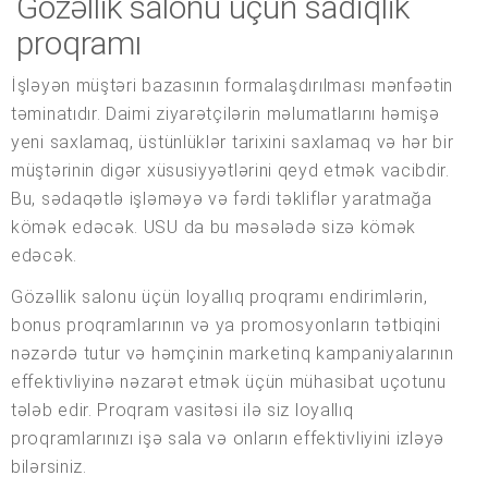
Gözəllik salonu üçün sadiqlik
proqramı
İşləyən müştəri bazasının formalaşdırılması mənfəətin
təminatıdır. Daimi ziyarətçilərin məlumatlarını həmişə
yeni saxlamaq, üstünlüklər tarixini saxlamaq və hər bir
müştərinin digər xüsusiyyətlərini qeyd etmək vacibdir.
Bu, sədaqətlə işləməyə və fərdi təkliflər yaratmağa
kömək edəcək. USU da bu məsələdə sizə kömək
edəcək.
Gözəllik salonu üçün loyallıq proqramı endirimlərin,
bonus proqramlarının və ya promosyonların tətbiqini
nəzərdə tutur və həmçinin marketinq kampaniyalarının
effektivliyinə nəzarət etmək üçün mühasibat uçotunu
tələb edir. Proqram vasitəsi ilə siz loyallıq
proqramlarınızı işə sala və onların effektivliyini izləyə
bilərsiniz.