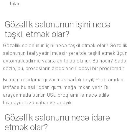
bilər.
Gözəllik salonunun işini necə
təşkil etmək olar?
Gözəllik salonunun işini necə təşkil etmək olar? Gözəllik
salonunun fəaliyyətini müasir şəraitdə təşkil etmək üçün
avtomatlaşdırma vasitələri tələb olunur. Bu nədir? Sadə
sözlə, bu, proseslərin əlaqələndiriləcəyi bir proqramdır.
Bu gün bir adama güvənmək sərfəli deyil; Proqramdan
istifadə bu asılılıqdan qurtulmağa imkan verir. Bu
araşdırmada bunun USU proqramı ilə necə edilə
biləcəyini sizə xəbər verəcəyik.
Gözəllik salonunu necə idarə
etmək olar?