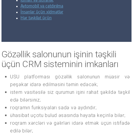
İdman və istirahət
Avtomobil və çatdırılma
İnsanlar üçün xidmətlər
Hər təşkilat üçün
Gözəllik salonunun işinin təşkili
üçün CRM sisteminin imkanları
USU platforması gözəllik salonunun müasir və
peşəkar idarə edilməsini təmin edəcək;
istem vasitəsilə siz qurumun işini rahat şəkildə təşkil
edə bilərsiniz;
roqramın funksiyaları sadə və aydındır;
ühasibat uçotu bulud əsasında həyata keçirilə bilər;
roqram xərcləri və gəlirləri idarə etmək üçün istifadə
edilə bilər;