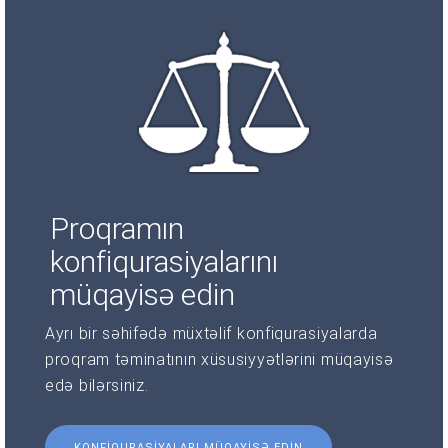
Proqramın
konfiqurasiyalarını
müqayisə edin
Ayrı bir səhifədə müxtəlif konfiqurasiyalarda
proqram təminatının xüsusiyyətlərini müqayisə
edə bilərsiniz.
KONFIQURASIYALARI MÜQAYISƏ EDIN