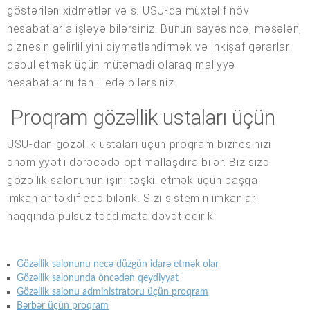
göstərilən xidmətlər və s. USU-da müxtəlif növ
hesabatlarla işləyə bilərsiniz. Bunun sayəsində, məsələn,
biznesin gəlirliliyini qiymətləndirmək və inkişaf qərarları
qəbul etmək üçün mütəmadi olaraq maliyyə
hesabatlarını təhlil edə bilərsiniz.
Proqram gözəllik ustaları üçün
USU-dan gözəllik ustaları üçün proqram biznesinizi
əhəmiyyətli dərəcədə optimallaşdıra bilər. Biz sizə
gözəllik salonunun işini təşkil etmək üçün başqa
imkanlar təklif edə bilərik. Sizi sistemin imkanları
haqqında pulsuz təqdimata dəvət edirik.
Gözəllik salonunu necə düzgün idarə etmək olar
Gözəllik salonunda öncədən qeydiyyat
Gözəllik salonu administratoru üçün proqram
Bərbər üçün proqram