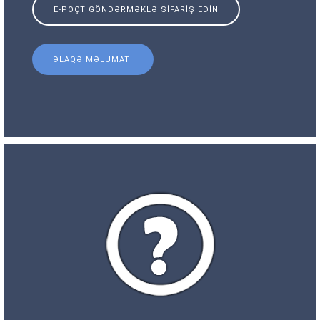
E-POÇT GÖNDƏRMƏKLƏ SIFARIŞ EDIN
ƏLAQƏ MƏLUMATI