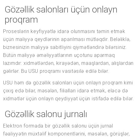
Gözəllik salonları üçün onlayn
proqram
Proseslərin keyfiyyətlə idarə olunmasını təmin etmək
üçün maliyyə qeydlərinin aparılması mütləqdir. Beləliklə,
biznesinizin maliyyə sabitliyini qiymətləndirə bilərsiniz.
Bütün maliyyə əməliyyatlarının uçotunu aparmaq
lazımdır: xidmətlərdən, kirayədən, maaşlardan, alışlardan
gəlirlər. Bu USU proqramı vasitəsilə edilə bilər.
USU həm də gözəllik salonları üçün onlayn proqram kimi
çıxış edə bilər, məsələn, filialları idarə etmək, eləcə də
xidmətlər üçün onlayn qeydiyyat üçün istifadə edilə bilər.
Gözəllik salonu jurnalı
Elektron formada bir gözəllik salonu üçün jurnal
fəaliyyətin müxtəlif komponentlərini, məsələn, görüşlər,