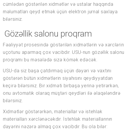
cümlədən göstərilən xidmətlər və ustalar haqqında
məlumatları qeyd etmək üçün elektron jurnal saxlaya
bilərsiniz.
Gözəllik salonu proqram
Fəaliyyət prosesində göstərilən xidmətlərin və xərclərin
uçotunu aparmaq çox vacibdir. USU-nun gözəllik salonu
proqramı bu məsələdə sizə kömək edəcək.
USU-da siz başa çatdırmaq üçün dəyəri və vaxtını
göstərən bütün xidmətlərin siyahısını qeydiyyatdan
keçirə bilərsiniz. Bir xidməti birbaşa yerinə yetirərkən,
onu avtomatik olaraq müştəri qeydləri ilə əlaqələndirə
bilərsiniz.
Xidmətlər göstərərkən, materiallar və istehlak
materialları xərclənəcəkdir. İstehlak materiallarının
dəyərini nəzərə almaq çox vacibdir. Bu ola bilər: