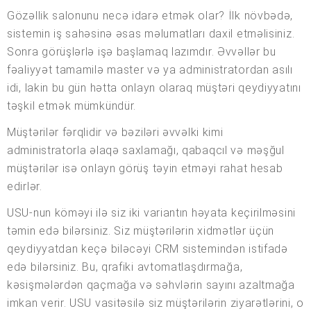
Gözəllik salonunu necə idarə etmək olar? İlk növbədə,
sistemin iş sahəsinə əsas məlumatları daxil etməlisiniz.
Sonra görüşlərlə işə başlamaq lazımdır. Əvvəllər bu
fəaliyyət tamamilə master və ya administratordan asılı
idi, lakin bu gün hətta onlayn olaraq müştəri qeydiyyatını
təşkil etmək mümkündür.
Müştərilər fərqlidir və bəziləri əvvəlki kimi
administratorla əlaqə saxlamağı, qabaqcıl və məşğul
müştərilər isə onlayn görüş təyin etməyi rahat hesab
edirlər.
USU-nun köməyi ilə siz iki variantın həyata keçirilməsini
təmin edə bilərsiniz. Siz müştərilərin xidmətlər üçün
qeydiyyatdan keçə biləcəyi CRM sistemindən istifadə
edə bilərsiniz. Bu, qrafiki avtomatlaşdırmağa,
kəsişmələrdən qaçmağa və səhvlərin sayını azaltmağa
imkan verir. USU vasitəsilə siz müştərilərin ziyarətlərini, o