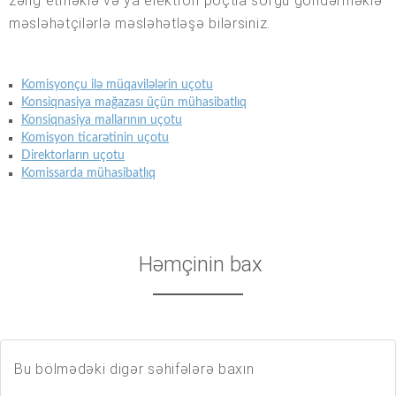
zəng etməklə və ya elektron poçtla sorğu göndərməklə
məsləhətçilərlə məsləhətləşə bilərsiniz.
Komisyonçu ilə müqavilələrin uçotu
Konsiqnasiya mağazası üçün mühasibatlıq
Konsiqnasiya mallarının uçotu
Komisyon ticarətinin uçotu
Direktorların uçotu
Komissarda mühasibatlıq
Həmçinin bax
Bu bölmədəki digər səhifələrə baxın