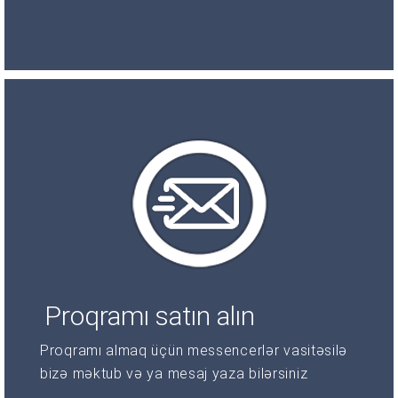
Proqramı satın alın
Proqramı almaq üçün messencerlər vasitəsilə
bizə məktub və ya mesaj yaza bilərsiniz