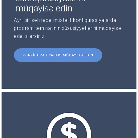
müqayisə edin
Ayrı bir səhifədə müxtəlif konfiqurasiyalarda
proqram təminatının xüsusiyyətlərini müqayisə
edə bilərsiniz.
KONFIQURASIYALARI MÜQAYISƏ EDIN