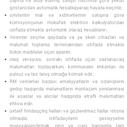
sayına və əldə edilmiş satışın həcminə görə yekun
göstəriciləri avtomatik hesablayaraq həyata keçirilir;
omitentin mal və xidmətlərinin satışına görə
komisyonçunun mükafatı elektron kalkulyatordan
istifadə etməklə avtomatik olaraq hesablanır;
İnventar seçmə qaydada və ya skan cihazları və
məlumat toplama terminalından istifadə etməklə
bütün maddələr üçün aparılır;
ınaq versiyası, sonrakı istifadə üçün saxlanacaq
məlumatları toplayarkən, kommunalın imkanları ilə
pulsuz və tez tanış olmağa kömək edir;
RM verilənlər bazası əməliyyatların və ödənişlərin
gedişi haqqında məlumatların müntəzəm yenilənməsi
ilə əsaslar və alıcılar haqqında ətraflı məlumatları
ehtiva edir;
üxtəlif fırıldaqçılıq halları və gözlənilməz hallar istisna
olmaqla, istifadəçilərin şəxsiyyətini
müəyyənləşdirmək, giriş və çıxış haqqında tam