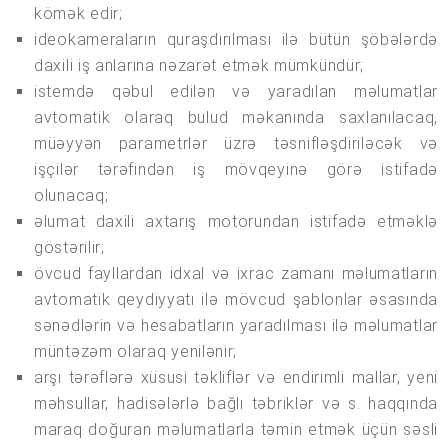
kömək edir;
ideokameraların quraşdırılması ilə bütün şöbələrdə
daxili iş anlarına nəzarət etmək mümkündür;
istemdə qəbul edilən və yaradılan məlumatlar
avtomatik olaraq bulud məkanında saxlanılacaq,
müəyyən parametrlər üzrə təsnifləşdiriləcək və
işçilər tərəfindən iş mövqeyinə görə istifadə
olunacaq;
əlumat daxili axtarış motorundan istifadə etməklə
göstərilir;
övcud fayllardan idxal və ixrac zamanı məlumatların
avtomatik qeydiyyatı ilə mövcud şablonlar əsasında
sənədlərin və hesabatların yaradılması ilə məlumatlar
müntəzəm olaraq yenilənir;
arşı tərəflərə xüsusi təkliflər və endirimli mallar, yeni
məhsullar, hadisələrlə bağlı təbriklər və s. haqqında
maraq doğuran məlumatlarla təmin etmək üçün səsli