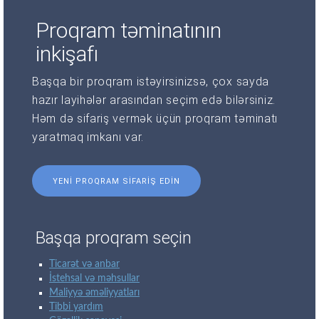
Proqram təminatının
inkişafı
Başqa bir proqram istəyirsinizsə, çox sayda
hazır layihələr arasından seçim edə bilərsiniz.
Həm də sifariş vermək üçün proqram təminatı
yaratmaq imkanı var.
YENI PROQRAM SIFARIŞ EDIN
Başqa proqram seçin
Ticarət və anbar
İstehsal və məhsullar
Maliyyə əməliyyatları
Tibbi yardım