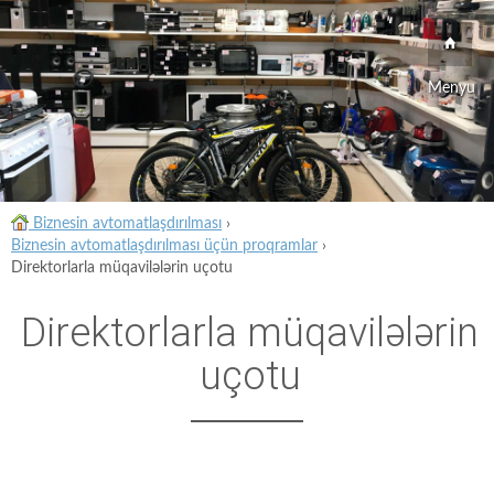
Menyu
Biznesin avtomatlaşdırılması
›
Biznesin avtomatlaşdırılması üçün proqramlar
›
Direktorlarla müqavilələrin uçotu
Direktorlarla müqavilələrin
uçotu