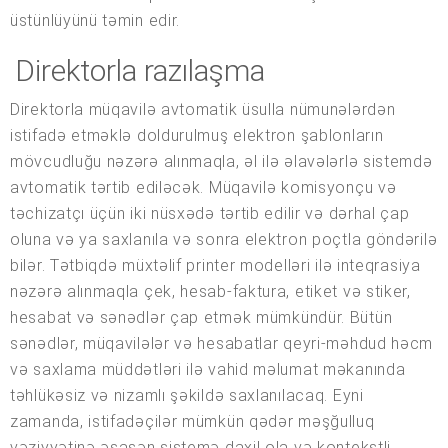
üstünlüyünü təmin edir.
Direktorla razılaşma
Direktorla müqavilə avtomatik üsulla nümunələrdən
istifadə etməklə doldurulmuş elektron şablonların
mövcudluğu nəzərə alınmaqla, əl ilə əlavələrlə sistemdə
avtomatik tərtib ediləcək. Müqavilə komisyonçu və
təchizatçı üçün iki nüsxədə tərtib edilir və dərhal çap
oluna və ya saxlanıla və sonra elektron poçtla göndərilə
bilər. Tətbiqdə müxtəlif printer modelləri ilə inteqrasiya
nəzərə alınmaqla çek, hesab-faktura, etiket və stiker,
hesabat və sənədlər çap etmək mümkündür. Bütün
sənədlər, müqavilələr və hesabatlar qeyri-məhdud həcm
və saxlama müddətləri ilə vahid məlumat məkanında
təhlükəsiz və nizamlı şəkildə saxlanılacaq. Eyni
zamanda, istifadəçilər mümkün qədər məşğulluq
vəziyyətinə əsasən sistemə daxil ola və kontekstli