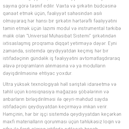
sayına görə təsnif edilir. Vaxta və şirkətin büdcəsinə
qənaət etmək üçün, fəaliyyət sahəsindən asılı
olmayaraq hər hansı bir şirkətin hərtərəfli fəaliyyətini
təmin etmək üçün lazımi modul və instrumental tərkibə
malik olan "Universal Mühasibat Sistemi" şirkətindən
ixtisaslaşmış proqrama diqqət yetirməyə dəyər. Eyni
zamanda, sistemdə qeydiyyatdan keçmiş hər bir
istifadəçinin gündəlik iş fəaliyyətini avtomatlaşdıraraq
əlavə proqramların alınmasına və ya modulların
dəyişdirilməsinə ehtiyac yoxdur.
Ultra yüksək texnologiyalı həll səriştəli idarəetmə və
təhlil üçün konsiqnasiya mağazası şöbələrinin və
anbarların birləşdirilməsi ilə qeyri-məhdud sayda
istifadəçini qeydiyyatdan keçirməyə imkan verir.
Həmçinin, hər bir işçi sistemdə qeydiyyatdan keçərkən
məxfi materialların qorunması üçün təhlükəsiz loqin və