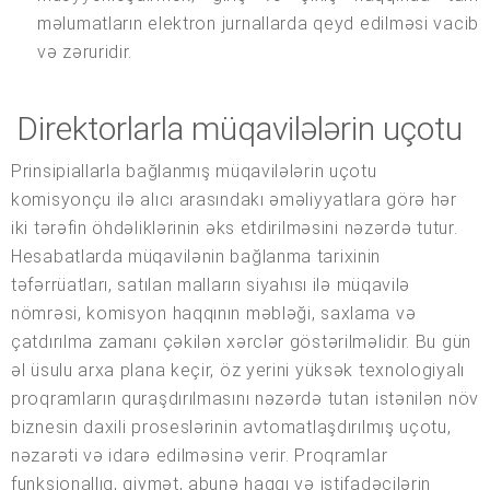
məlumatların elektron jurnallarda qeyd edilməsi vacib
və zəruridir.
Direktorlarla müqavilələrin uçotu
Prinsipiallarla bağlanmış müqavilələrin uçotu
komisyonçu ilə alıcı arasındakı əməliyyatlara görə hər
iki tərəfin öhdəliklərinin əks etdirilməsini nəzərdə tutur.
Hesabatlarda müqavilənin bağlanma tarixinin
təfərrüatları, satılan malların siyahısı ilə müqavilə
nömrəsi, komisyon haqqının məbləği, saxlama və
çatdırılma zamanı çəkilən xərclər göstərilməlidir. Bu gün
əl üsulu arxa plana keçir, öz yerini yüksək texnologiyalı
proqramların quraşdırılmasını nəzərdə tutan istənilən növ
biznesin daxili proseslərinin avtomatlaşdırılmış uçotu,
nəzarəti və idarə edilməsinə verir. Proqramlar
funksionallıq, qiymət, abunə haqqı və istifadəçilərin