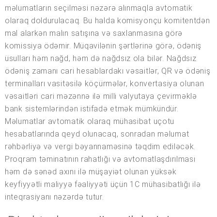
məlumatların seçilməsi nəzərə alınmaqla avtomatik
olaraq doldurulacaq. Bu halda komisyonçu komitentdən
mal alarkən malın satışına və saxlanmasına görə
komissiya ödəmir. Müqavilənin şərtlərinə görə, ödəniş
üsulları həm nağd, həm də nağdsız ola bilər. Nağdsız
ödəniş zamanı cari hesablardakı vəsaitlər, QR və ödəniş
terminalları vasitəsilə köçürmələr, konvertasiya olunan
vəsaitləri cari məzənnə ilə milli valyutaya çevirməklə
bank sistemlərindən istifadə etmək mümkündür.
Məlumatlar avtomatik olaraq mühasibat uçotu
hesabatlarında qeyd olunacaq, sonradan məlumat
rəhbərliyə və vergi bəyannaməsinə təqdim ediləcək.
Proqram təminatının rahatlığı və avtomatlaşdırılması
həm də sənəd axını ilə müşayiət olunan yüksək
keyfiyyətli maliyyə fəaliyyəti üçün 1C mühasibatlığı ilə
inteqrasiyanı nəzərdə tutur.