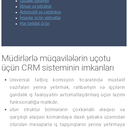
Gözəllik sənayesi
İdman və istirahət
Avtomobil və çatdırılma
İnsanlar üçün xidmətlər
Hər təşkilat üçün
Müdirlərlə müqavilələrin uçotu
üçün CRM sisteminin imkanları
Universal tətbiq komisyon ticarətində müxtəlif
vəzifələri yerinə yetirmək, rəhbərliyin və işçilərin
gündəlik iş fəaliyyətini avtomatlaşdırmaq üçün lazımi
funksionallığa malikdir;
ütün struktur bölmələrin çoxkanallı əlaqəsi və
qarşılıqlı əlaqəsi komandaya daxili şəbəkə üzərindən
ötürülən mesajlarla iş tapşırıqlarını yerinə yetirməyə