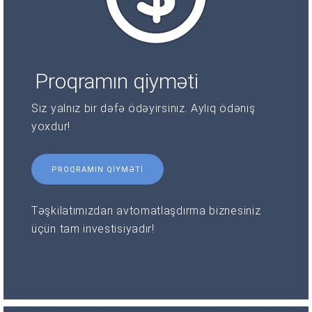
Proqramın qiyməti
Siz yalnız bir dəfə ödəyirsiniz. Aylıq ödəniş
yoxdur!
PROQRAMIN QIYMƏTI
Təşkilatımızdan avtomatlaşdırma biznesiniz
üçün tam investisiyadır!