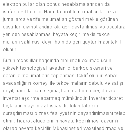
elektron pullar olan bonus hesablamalarından da
istifadə edilə bilər. Həm də problemli məhsullar üzrə
jurnallarda vəzifə məlumatları göstərilməklə görünən
qüsurları qiymətləndirərək, geri qaytarılması və əsaslara
yenidən hesablanması həyata keçirilməklə təkcə
malların satılması deyil, həm də geri qaytarılması təklif
olunur.
Bütün məhsullar haqqında məlumatı oxumaq üçün
yüksək texnologiyalı avadanlıq, barkod skaneri və
qaranlıq məlumatların toplanması təklif olunur. Anbar
avadanlığının köməyi ilə təkcə malların qəbulu və satışı
deyil, həm də həm seçmə, həm də bütün çeşid üzrə
inventarlaşdırma aparmaq mümkündür. İnventar ticarət
təşkilatının ayrılmaz hissəsidir, lakin tətbiqin
quraşdırılması biznes fəaliyyətinin dayandırılmasını tələb
etmir. Ticarət əlaqələrinin həyata keçirilməsi davamlı
olaraq həyata keçirilir. Münasibətləri yaxşılaşdırmaq və