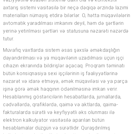
axtarış sistemi vasitəsilə bir neçə dəqiqə ərzində lazımi
materialları nümayiş etdirə bilərlər. O, hətta müqavilələrin
avtomatik yaradılması imkanını deyil, həm də şərtlərin
yerinə yetirilməsi şərtləri və statusuna nəzarəti nəzərdə
tutur.
Müvafiq vaxtlarda sistem əsas şəxslə əməkdaşlığın
dayandırılması və ya müqavilənin uzadılması üçün işçi
cihazın ekranında bildirişlər açacaq. Proqram təminatı
bütün konsiqnasiya sexi işçilərinin iş fəaliyyətlərinə
nəzarət və idarə etməyə, əmək müqaviləsi və ya parça
işinə görə əmək haqqının ödənilməsinə imkan verir.
Hesablanmış göstəricilərin hesabatlarda, jurnallarda,
cədvəllərdə, qrafiklərdə, qaimə və aktlarda, qaimə-
fakturalarda sürətli və keyfiyyətli əks olunması ilə
elektron kalkulyator vasitəsilə aparılan bütün
hesablamalar düzgün və sürətlidir. Quraşdırılmış