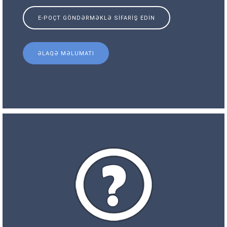
E-POÇT GÖNDƏRMƏKLƏ SIFARIŞ EDIN
ƏLAQƏ MƏLUMATI