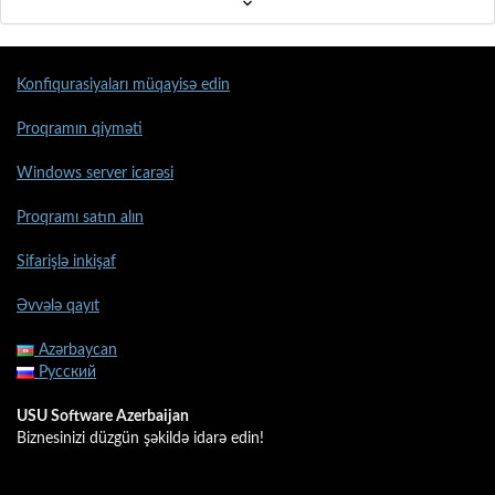
Konfiqurasiyaları müqayisə edin
Proqramın qiyməti
Windows server icarəsi
Proqramı satın alın
Sifarişlə inkişaf
Əvvələ qayıt
Azərbaycan
Русский
USU Software Azerbaijan
Biznesinizi düzgün şəkildə idarə edin!