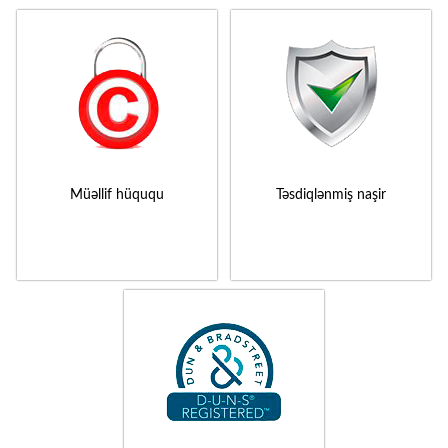
Müəllif hüququ
Təsdiqlənmiş naşir