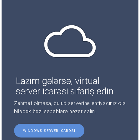
Lazım gələrsə, virtual
server icarəsi sifariş edin
Zəhmət olmasa, bulud serverinə ehtiyacınız ola
biləcək bəzi səbəblərə nəzər salın.
WINDOWS SERVER ICARƏSI