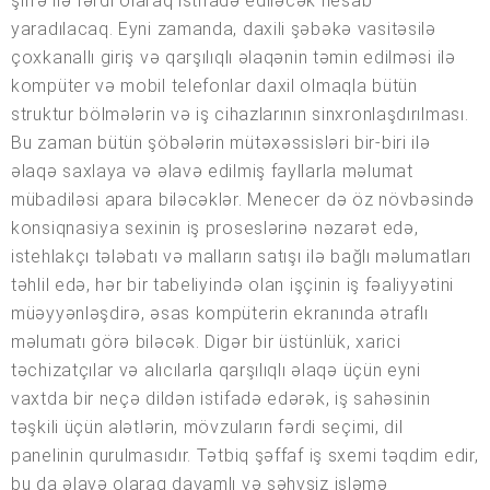
şifrə ilə fərdi olaraq istifadə ediləcək hesab
yaradılacaq. Eyni zamanda, daxili şəbəkə vasitəsilə
çoxkanallı giriş və qarşılıqlı əlaqənin təmin edilməsi ilə
kompüter və mobil telefonlar daxil olmaqla bütün
struktur bölmələrin və iş cihazlarının sinxronlaşdırılması.
Bu zaman bütün şöbələrin mütəxəssisləri bir-biri ilə
əlaqə saxlaya və əlavə edilmiş fayllarla məlumat
mübadiləsi apara biləcəklər. Menecer də öz növbəsində
konsiqnasiya sexinin iş proseslərinə nəzarət edə,
istehlakçı tələbatı və malların satışı ilə bağlı məlumatları
təhlil edə, hər bir tabeliyində olan işçinin iş fəaliyyətini
müəyyənləşdirə, əsas kompüterin ekranında ətraflı
məlumatı görə biləcək. Digər bir üstünlük, xarici
təchizatçılar və alıcılarla qarşılıqlı əlaqə üçün eyni
vaxtda bir neçə dildən istifadə edərək, iş sahəsinin
təşkili üçün alətlərin, mövzuların fərdi seçimi, dil
panelinin qurulmasıdır. Tətbiq şəffaf iş sxemi təqdim edir,
bu da əlavə olaraq davamlı və səhvsiz işləmə