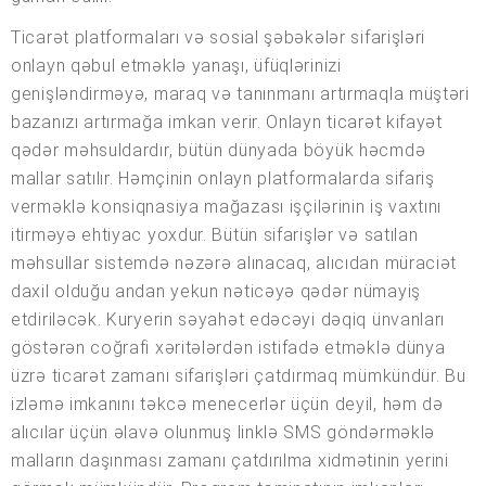
Ticarət platformaları və sosial şəbəkələr sifarişləri
onlayn qəbul etməklə yanaşı, üfüqlərinizi
genişləndirməyə, maraq və tanınmanı artırmaqla müştəri
bazanızı artırmağa imkan verir. Onlayn ticarət kifayət
qədər məhsuldardır, bütün dünyada böyük həcmdə
mallar satılır. Həmçinin onlayn platformalarda sifariş
verməklə konsiqnasiya mağazası işçilərinin iş vaxtını
itirməyə ehtiyac yoxdur. Bütün sifarişlər və satılan
məhsullar sistemdə nəzərə alınacaq, alıcıdan müraciət
daxil olduğu andan yekun nəticəyə qədər nümayiş
etdiriləcək. Kuryerin səyahət edəcəyi dəqiq ünvanları
göstərən coğrafi xəritələrdən istifadə etməklə dünya
üzrə ticarət zamanı sifarişləri çatdırmaq mümkündür. Bu
izləmə imkanını təkcə menecerlər üçün deyil, həm də
alıcılar üçün əlavə olunmuş linklə SMS göndərməklə
malların daşınması zamanı çatdırılma xidmətinin yerini