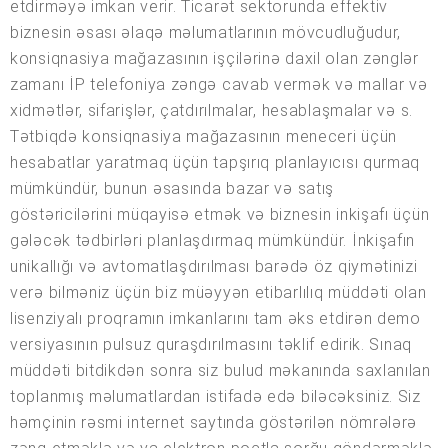
etdirməyə imkan verir. Ticarət sektorunda effektiv
biznesin əsası əlaqə məlumatlarının mövcudluğudur,
konsiqnasiya mağazasının işçilərinə daxil olan zənglər
zamanı İP telefoniya zəngə cavab vermək və mallar və
xidmətlər, sifarişlər, çatdırılmalar, hesablaşmalar və s.
Tətbiqdə konsiqnasiya mağazasının meneceri üçün
hesabatlar yaratmaq üçün tapşırıq planlayıcısı qurmaq
mümkündür, bunun əsasında bazar və satış
göstəricilərini müqayisə etmək və biznesin inkişafı üçün
gələcək tədbirləri planlaşdırmaq mümkündür. İnkişafın
unikallığı və avtomatlaşdırılması barədə öz qiymətinizi
verə bilməniz üçün biz müəyyən etibarlılıq müddəti olan
lisenziyalı proqramın imkanlarını tam əks etdirən demo
versiyasının pulsuz quraşdırılmasını təklif edirik. Sınaq
müddəti bitdikdən sonra siz bulud məkanında saxlanılan
toplanmış məlumatlardan istifadə edə biləcəksiniz. Siz
həmçinin rəsmi internet saytında göstərilən nömrələrə