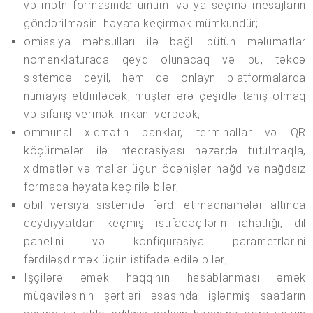
və mətn formasında ümumi və ya seçmə mesajların
göndərilməsini həyata keçirmək mümkündür;
omissiya məhsulları ilə bağlı bütün məlumatlar
nomenklaturada qeyd olunacaq və bu, təkcə
sistemdə deyil, həm də onlayn platformalarda
nümayiş etdiriləcək, müştərilərə çeşidlə tanış olmaq
və sifariş vermək imkanı verəcək;
ommunal xidmətin banklar, terminallar və QR
köçürmələri ilə inteqrasiyası nəzərdə tutulmaqla,
xidmətlər və mallar üçün ödənişlər nağd və nağdsız
formada həyata keçirilə bilər;
obil versiya sistemdə fərdi etimadnamələr altında
qeydiyyatdan keçmiş istifadəçilərin rahatlığı, dil
panelini və konfiqurasiya parametrlərini
fərdiləşdirmək üçün istifadə edilə bilər;
İşçilərə əmək haqqının hesablanması əmək
müqaviləsinin şərtləri əsasında işlənmiş saatların