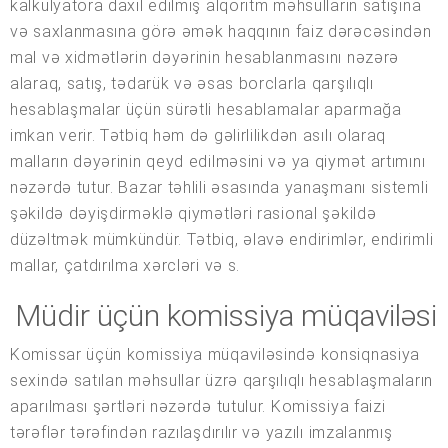
kalkulyatora daxil edilmiş alqoritm məhsulların satışına
və saxlanmasına görə əmək haqqının faiz dərəcəsindən
mal və xidmətlərin dəyərinin hesablanmasını nəzərə
alaraq, satış, tədarük və əsas borclarla qarşılıqlı
hesablaşmalar üçün sürətli hesablamalar aparmağa
imkan verir. Tətbiq həm də gəlirlilikdən asılı olaraq
malların dəyərinin qeyd edilməsini və ya qiymət artımını
nəzərdə tutur. Bazar təhlili əsasında yanaşmanı sistemli
şəkildə dəyişdirməklə qiymətləri rasional şəkildə
düzəltmək mümkündür. Tətbiq, əlavə endirimlər, endirimli
mallar, çatdırılma xərcləri və s.
Müdir üçün komissiya müqaviləsi
Komissar üçün komissiya müqaviləsində konsiqnasiya
sexində satılan məhsullar üzrə qarşılıqlı hesablaşmaların
aparılması şərtləri nəzərdə tutulur. Komissiya faizi
tərəflər tərəfindən razılaşdırılır və yazılı imzalanmış