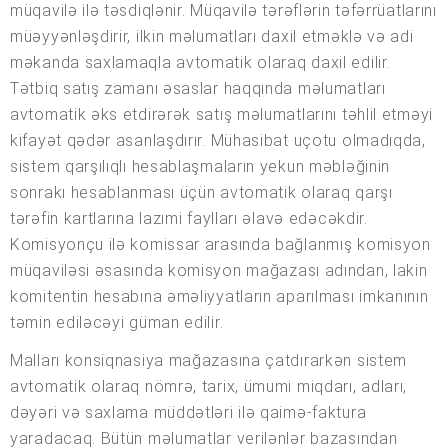
müqavilə ilə təsdiqlənir. Müqavilə tərəflərin təfərrüatlarını
müəyyənləşdirir, ilkin məlumatları daxil etməklə və adi
məkanda saxlamaqla avtomatik olaraq daxil edilir.
Tətbiq satış zamanı əsaslar haqqında məlumatları
avtomatik əks etdirərək satış məlumatlarını təhlil etməyi
kifayət qədər asanlaşdırır. Mühasibat uçotu olmadıqda,
sistem qarşılıqlı hesablaşmaların yekun məbləğinin
sonrakı hesablanması üçün avtomatik olaraq qarşı
tərəfin kartlarına lazımi faylları əlavə edəcəkdir.
Komisyonçu ilə komissar arasında bağlanmış komisyon
müqaviləsi əsasında komisyon mağazası adından, lakin
komitentin hesabına əməliyyatların aparılması imkanının
təmin ediləcəyi güman edilir.
Malları konsiqnasiya mağazasına çatdırarkən sistem
avtomatik olaraq nömrə, tarix, ümumi miqdarı, adları,
dəyəri və saxlama müddətləri ilə qaimə-faktura
yaradacaq. Bütün məlumatlar verilənlər bazasından