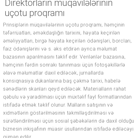
Direktorların müqavilələrinin
uçotu proqramı
Prinsiplərin müqavilələrinin uçotu proqramı, həmçinin
təfərrüatları, əməkdaşlığın tarixini, həyata keçirilən
əməliyyatları, birgə həyata keçirilən ödənişləri, borcları,
faiz ödənişlərini və s. əks etdirən ayrıca məlumat
bazasının aparılmasını təklif edir. Verilənlər bazasına,
həmçinin fərdin sonrakı tanınması üçün fotoşəkillərlə
əlavə məlumatlar daxil ediləcək, jurnallarda
konsiqnasiya dükanlarına baş çəkmə tarixi, habelə
sənədlərin skanları qeyd ediləcək. Materialların rahat
qəbulu və yaradılması üçün müxtəlif fayl formatlarından
istifadə etmək təklif olunur. Malların satışının və
xidmətlərin göstərilməsinin təkmilləşdirilməsi və
sürətləndirilməsi üçün sosial şəbəkələrin də daxil olduğu
biznesin inkişafının müasir üsullarından istifadə ediləcəyi
güman edilir.