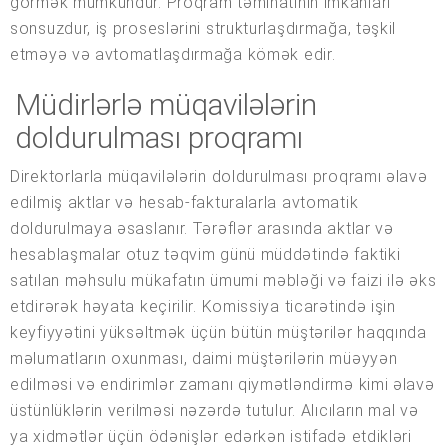
görmək mümkündür. Proqram təminatının imkanları
sonsuzdur, iş proseslərini strukturlaşdırmağa, təşkil
etməyə və avtomatlaşdırmağa kömək edir.
Müdirlərlə müqavilələrin
doldurulması proqramı
Direktorlarla müqavilələrin doldurulması proqramı əlavə
edilmiş aktlar və hesab-fakturalarla avtomatik
doldurulmaya əsaslanır. Tərəflər arasında aktlar və
hesablaşmalar otuz təqvim günü müddətində faktiki
satılan məhsulu mükafatın ümumi məbləği və faizi ilə əks
etdirərək həyata keçirilir. Komissiya ticarətində işin
keyfiyyətini yüksəltmək üçün bütün müştərilər haqqında
məlumatların oxunması, daimi müştərilərin müəyyən
edilməsi və endirimlər zamanı qiymətləndirmə kimi əlavə
üstünlüklərin verilməsi nəzərdə tutulur. Alıcıların mal və
ya xidmətlər üçün ödənişlər edərkən istifadə etdikləri