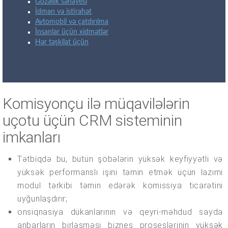
Gözəllik sənayesi
İdman və istirahət
Avtomobil və çatdırılma
İnsanlar üçün xidmətlər
Hər təşkilat üçün
Komisyonçu ilə müqavilələrin
uçotu üçün CRM sisteminin
imkanları
Tətbiqdə bu, bütün şöbələrin yüksək keyfiyyətli və
yüksək performanslı işini təmin etmək üçün lazımi
modul tərkibi təmin edərək komissiya ticarətini
uyğunlaşdırır;
onsiqnasiya dükanlarının və qeyri-məhdud sayda
anbarların birləşməsi biznes proseslərinin yüksək