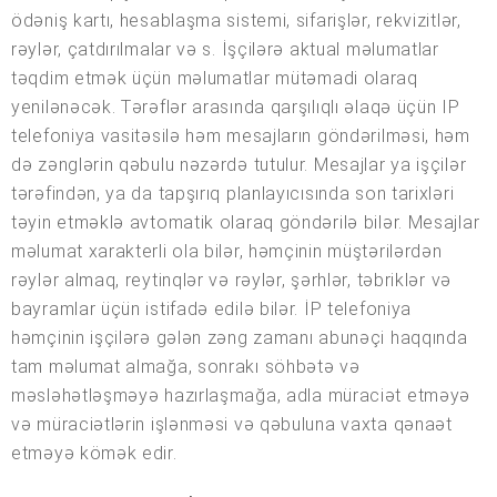
ödəniş kartı, hesablaşma sistemi, sifarişlər, rekvizitlər,
rəylər, çatdırılmalar və s. İşçilərə aktual məlumatlar
təqdim etmək üçün məlumatlar mütəmadi olaraq
yenilənəcək. Tərəflər arasında qarşılıqlı əlaqə üçün IP
telefoniya vasitəsilə həm mesajların göndərilməsi, həm
də zənglərin qəbulu nəzərdə tutulur. Mesajlar ya işçilər
tərəfindən, ya da tapşırıq planlayıcısında son tarixləri
təyin etməklə avtomatik olaraq göndərilə bilər. Mesajlar
məlumat xarakterli ola bilər, həmçinin müştərilərdən
rəylər almaq, reytinqlər və rəylər, şərhlər, təbriklər və
bayramlar üçün istifadə edilə bilər. İP telefoniya
həmçinin işçilərə gələn zəng zamanı abunəçi haqqında
tam məlumat almağa, sonrakı söhbətə və
məsləhətləşməyə hazırlaşmağa, adla müraciət etməyə
və müraciətlərin işlənməsi və qəbuluna vaxta qənaət
etməyə kömək edir.