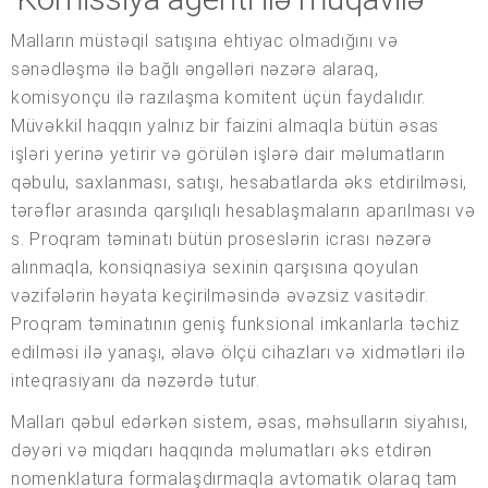
Malların müstəqil satışına ehtiyac olmadığını və
sənədləşmə ilə bağlı əngəlləri nəzərə alaraq,
komisyonçu ilə razılaşma komitent üçün faydalıdır.
Müvəkkil haqqın yalnız bir faizini almaqla bütün əsas
işləri yerinə yetirir və görülən işlərə dair məlumatların
qəbulu, saxlanması, satışı, hesabatlarda əks etdirilməsi,
tərəflər arasında qarşılıqlı hesablaşmaların aparılması və
s. Proqram təminatı bütün proseslərin icrası nəzərə
alınmaqla, konsiqnasiya sexinin qarşısına qoyulan
vəzifələrin həyata keçirilməsində əvəzsiz vasitədir.
Proqram təminatının geniş funksional imkanlarla təchiz
edilməsi ilə yanaşı, əlavə ölçü cihazları və xidmətləri ilə
inteqrasiyanı da nəzərdə tutur.
Malları qəbul edərkən sistem, əsas, məhsulların siyahısı,
dəyəri və miqdarı haqqında məlumatları əks etdirən
nomenklatura formalaşdırmaqla avtomatik olaraq tam