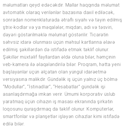
məlumatları qeyd edəcəkdir. Mallar haqqında məlumat
avtomatik olaraq verilənlər bazasına daxil ediləcək,
sonradan nomenklaturada ətraflı siyahı və təyin edilmiş
ştrix-kodlar və ya məqalələr, miqdarı, adı və təsviri,
dəyəri göstərilməklə məlumat göstərilir. Ticarətin
səhvsiz idarə olunması üçün məhsul kartlarına əlavə
edilmiş şəkillərdən də istifadə etmək təklif olunur.
Şəkillər müxtəlif fayllardan əldə oluna bilər, həmçinin
veb-kamera ilə əlaqələndirilə bilər. Proqram, hətta yeni
başlayanlar üçün əlçatan olan yüngül idarəetmə
versiyasına malikdir. Gündəlik iş üçün yalnız üç bölmə
“Modullar”, “İstinadlar”, “Hesabatlar” gündəlik işi
asanlaşdırmağa imkan verir. Ümumi korporativ üslub
yaratmaq üçün cihazın iş masası ekranında şirkətin
loqosunu quraşdırmaq da təklif olunur. Kompüterlər,
smartfonlar və planşetlər işləyən cihazlar kimi istifadə
edilə bilər.