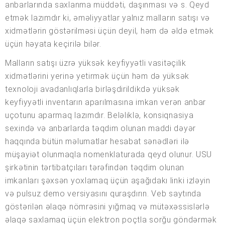
anbarlarında saxlanma müddəti, daşınması və s. Qeyd
etmək lazımdır ki, əməliyyatlar yalnız malların satışı və
xidmətlərin göstərilməsi üçün deyil, həm də əldə etmək
üçün həyata keçirilə bilər.
Malların satışı üzrə yüksək keyfiyyətli vasitəçilik
xidmətlərini yerinə yetirmək üçün həm də yüksək
texnoloji avadanlıqlarla birləşdirildikdə yüksək
keyfiyyətli inventarın aparılmasına imkan verən anbar
uçotunu aparmaq lazımdır. Beləliklə, konsiqnasiya
sexində və anbarlarda təqdim olunan maddi dəyər
haqqında bütün məlumatlar hesabat sənədləri ilə
müşayiət olunmaqla nomenklaturada qeyd olunur. USU
şirkətinin tərtibatçıları tərəfindən təqdim olunan
imkanları şəxsən yoxlamaq üçün aşağıdakı linki izləyin
və pulsuz demo versiyasını quraşdırın. Veb saytında
göstərilən əlaqə nömrəsini yığmaq və mütəxəssislərlə
əlaqə saxlamaq üçün elektron poçtla sorğu göndərmək