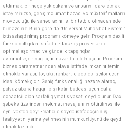
etdirmək, bir neçə yük dükanı və anbarını idarə etmək
istəyirsinizsə, geniş məlumat bazası və müxtəlif malların
mövcudluğu ilə sənəd axını ilə, bir tətbiq olmadan edə
bilməzsiniz. Buna görə də "Universal Mühasibat Sistemi"
ixtisaslaşdırılmış proqramı köməyə gəlir. Proqram daxili
funksionallıqdan istifadə edərək iş proseslərini
optimallaşdırmaq və gündəlik tapşırıqları
avtomatlaşdırmaq üçün nəzərdə tutulmuşdur. Proqram
biznes parametrlərindən əlavə istifadə imkanını təmin
etməklə yanaşı, təşkilat rəhbəri, eləcə də işçilər üçün
ideal köməkçidir. Geniş funksionallığı nəzərə alaraq,
pulsuz abunə haqqı ilə şirkətin büdcəsi üçün daha
qənaətcil olan sərfəli qiymət siyasəti qeyd olunur. Daxili
şəbəkə üzərindən məlumat mesajlarının ötürülməsi ilə
eyni vaxtda qeyri-məhdud sayda istifadəçinin iş
fəaliyyətini yerinə yetirməsinin mümkünlüyünü də qeyd
etmək lazımdır.