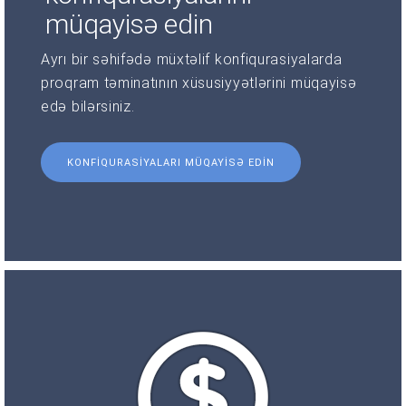
müqayisə edin
Ayrı bir səhifədə müxtəlif konfiqurasiyalarda
proqram təminatının xüsusiyyətlərini müqayisə
edə bilərsiniz.
KONFIQURASIYALARI MÜQAYISƏ EDIN