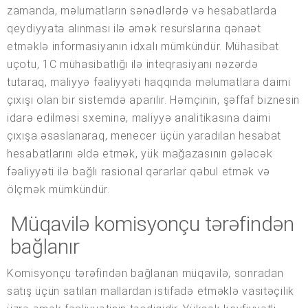
zamanda, məlumatların sənədlərdə və hesabatlarda
qeydiyyata alınması ilə əmək resurslarına qənaət
etməklə informasiyanın idxalı mümkündür. Mühasibat
uçotu, 1C mühasibatlığı ilə inteqrasiyanı nəzərdə
tutaraq, maliyyə fəaliyyəti haqqında məlumatlara daimi
çıxışı olan bir sistemdə aparılır. Həmçinin, şəffaf biznesin
idarə edilməsi sxeminə, maliyyə analitikasına daimi
çıxışa əsaslanaraq, menecer üçün yaradılan hesabat
hesabatlarını əldə etmək, yük mağazasının gələcək
fəaliyyəti ilə bağlı rasional qərarlar qəbul etmək və
ölçmək mümkündür.
Müqavilə komisyonçu tərəfindən
bağlanır
Komisyonçu tərəfindən bağlanan müqavilə, sonradan
satış üçün satılan mallardan istifadə etməklə vasitəçilik