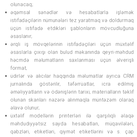
olunacaq;
əqəmsal sənədlər və hesabatlarla işləmək
istifadəçilərin nümunələri tez yaratmaq və doldurmaq
üçün istifadə etdikləri şablonların mövcudluğuna
əsaslanır;
ərqli iş mövqelərinin istifadəçiləri üçün müxtəlif
əsaslarla çıxışı olan bulud məkanında qeyri-məhdud
həcmdə məlumatların saxlanması üçün əlverişli
format;
üdirlər və alıcılar haqqında məlumatlar ayrıca CRM
jurnalında göstərilir, təfərrüatlar, icra edilmiş
əməliyyatların və ödənişlərin tarixi, materialların təklif
olunan skanları nəzərə alınmaqla müntəzəm olaraq
əlavə olunur;
üxtəlif modellərin printerləri ilə qarşılıqlı əlaqə
məhdudiyyətsiz sayda hesabatları, müqavilələri,
qəbzləri, etiketləri, qiymət etiketlərini və s. çap