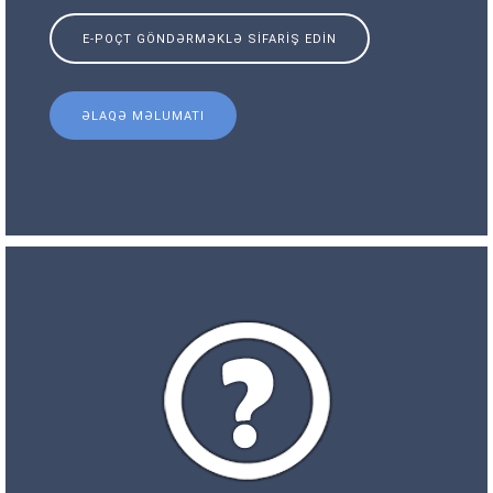
E-POÇT GÖNDƏRMƏKLƏ SIFARIŞ EDIN
ƏLAQƏ MƏLUMATI