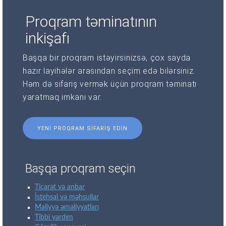
Proqram təminatının
inkişafı
Başqa bir proqram istəyirsinizsə, çox sayda
hazır layihələr arasından seçim edə bilərsiniz.
Həm də sifariş vermək üçün proqram təminatı
yaratmaq imkanı var.
YENI PROQRAM SIFARIŞ EDIN
Başqa proqram seçin
Ticarət və anbar
İstehsal və məhsullar
Maliyyə əməliyyatları
Tibbi yardım