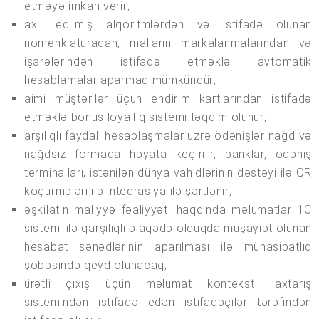
etməyə imkan verir;
axil edilmiş alqoritmlərdən və istifadə olunan
nomenklaturadan, malların markalanmalarından və
işarələrindən istifadə etməklə avtomatik
hesablamalar aparmaq mümkündür;
aimi müştərilər üçün endirim kartlarından istifadə
etməklə bonus loyallıq sistemi təqdim olunur;
arşılıqlı faydalı hesablaşmalar üzrə ödənişlər nağd və
nağdsız formada həyata keçirilir, banklar, ödəniş
terminalları, istənilən dünya vahidlərinin dəstəyi ilə QR
köçürmələri ilə inteqrasiya ilə şərtlənir;
əşkilatın maliyyə fəaliyyəti haqqında məlumatlar 1C
sistemi ilə qarşılıqlı əlaqədə olduqda müşayiət olunan
hesabat sənədlərinin aparılması ilə mühasibatlıq
şöbəsində qeyd olunacaq;
ürətli çıxış üçün məlumat kontekstli axtarış
sistemindən istifadə edən istifadəçilər tərəfindən