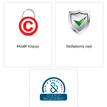
Müəllif hüququ
Təsdiqlənmiş naşir