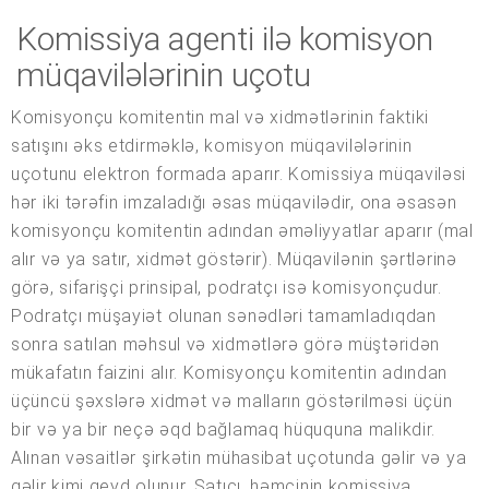
Komissiya agenti ilə komisyon
müqavilələrinin uçotu
Komisyonçu komitentin mal və xidmətlərinin faktiki
satışını əks etdirməklə, komisyon müqavilələrinin
uçotunu elektron formada aparır. Komissiya müqaviləsi
hər iki tərəfin imzaladığı əsas müqavilədir, ona əsasən
komisyonçu komitentin adından əməliyyatlar aparır (mal
alır və ya satır, xidmət göstərir). Müqavilənin şərtlərinə
görə, sifarişçi prinsipal, podratçı isə komisyonçudur.
Podratçı müşayiət olunan sənədləri tamamladıqdan
sonra satılan məhsul və xidmətlərə görə müştəridən
mükafatın faizini alır. Komisyonçu komitentin adından
üçüncü şəxslərə xidmət və malların göstərilməsi üçün
bir və ya bir neçə əqd bağlamaq hüququna malikdir.
Alınan vəsaitlər şirkətin mühasibat uçotunda gəlir və ya
gəlir kimi qeyd olunur. Satıcı, həmçinin komissiya