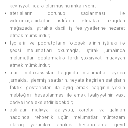
keyfiyyətli idarə olunmasına imkan verir;
aterialların qorunub saxlanması ilə
videomüşahidədən istifadə etməklə uzaqdan
mağazada iştirakla daxili iş fəaliyyətlərinə nəzarət
etmək mümkündür;
İşçilərin və podratçıların fotoşəkillərinin iştirakı ilə
şəxsi məlumatları oxumaqla, iştirak jurnalında
məlumatları göstərməklə fərdi şəxsiyyəti müəyyən
etmək mümkündür;
ütün mütəxəssislər haqqında məlumatlar ayrıca
jurnalda, işlənmiş saatların, həyata keçirilən satışların
faktiki göstəriciləri ilə aylıq əmək haqqının yekun
məbləğinin hesablanması ilə əmək fəaliyyətinin vaxt
cədvəlində əks etdiriləcəkdir;
əşkilatın maliyyə fəaliyyəti, xərcləri və gəlirləri
haqqında rəhbərlik üçün məlumatlar müntəzəm
olaraq yaradılan analitik hesabatlarda qeyd