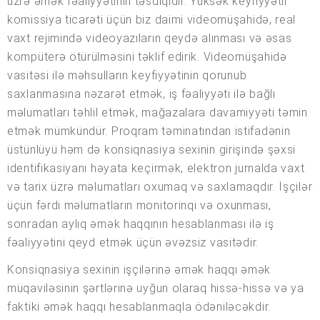
üzrə əmək fəaliyyətinin təsdiqidir. Yüksək keyfiyyətli
komissiya ticarəti üçün biz daimi videomüşahidə, real
vaxt rejimində videoyazıların qeydə alınması və əsas
kompüterə ötürülməsini təklif edirik. Videomüşahidə
vasitəsi ilə məhsulların keyfiyyətinin qorunub
saxlanmasına nəzarət etmək, iş fəaliyyəti ilə bağlı
məlumatları təhlil etmək, mağazalara davamiyyəti təmin
etmək mümkündür. Proqram təminatından istifadənin
üstünlüyü həm də konsiqnasiya sexinin girişində şəxsi
identifikasiyanı həyata keçirmək, elektron jurnalda vaxt
və tarix üzrə məlumatları oxumaq və saxlamaqdır. İşçilər
üçün fərdi məlumatların monitorinqi və oxunması,
sonradan aylıq əmək haqqının hesablanması ilə iş
fəaliyyətini qeyd etmək üçün əvəzsiz vasitədir.
Konsiqnasiya sexinin işçilərinə əmək haqqı əmək
müqaviləsinin şərtlərinə uyğun olaraq hissə-hissə və ya
faktiki əmək haqqı hesablanmaqla ödəniləcəkdir.