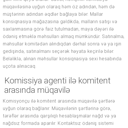
müqaviləsinə uyğun olaraq həm öz adından, həm də
müştərinin adından əqdlər bağlaya bilər. Mallar
konsiqnasiya mağazasına gəldikdə, malların satışı və
saxlanmasına görə faiz tutulmadan, maya dəyəri ilə
ödəniş etməklə məhsulları almaq mümkündür. Satınalma,
məhsullar komitədən alındıqdan dərhal sonra və ya işin
gedişində, satınalmanı seçərək həyata keçirilə bilər.
Beləliklə, alınan məhsullar konsiqnasiya sexi hesabında
uçota alınacaq.
Komissiya agenti ilə komitent
arasında müqavilə
Komisyonçu ilə komitent arasında müqavilə şərtlərə
uyğun olaraq bağlanır. Müqavilənin şərtlərinə görə,
tərəflər arasında qarşılıqlı hesablaşmalar nağd və ya
nağdsız formada aparılır. Kontaktsız ödəniş sistemi