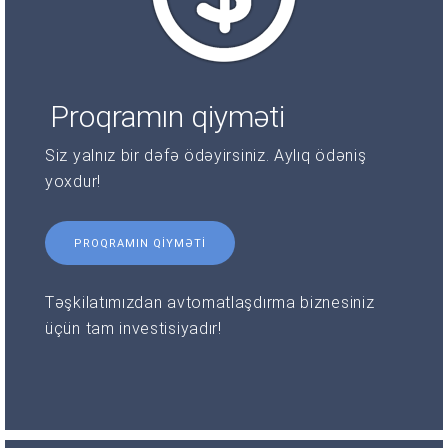
Proqramın qiyməti
Siz yalnız bir dəfə ödəyirsiniz. Aylıq ödəniş
yoxdur!
PROQRAMIN QIYMƏTI
Təşkilatımızdan avtomatlaşdırma biznesiniz
üçün tam investisiyadır!