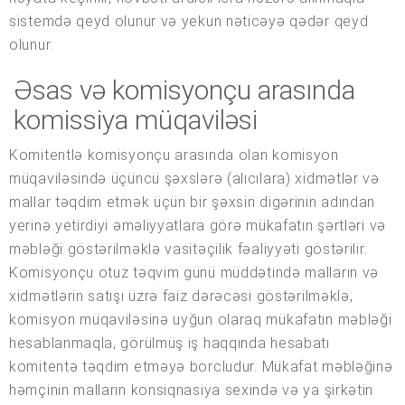
sistemdə qeyd olunur və yekun nəticəyə qədər qeyd
olunur.
Əsas və komisyonçu arasında
komissiya müqaviləsi
Komitentlə komisyonçu arasında olan komisyon
müqaviləsində üçüncü şəxslərə (alıcılara) xidmətlər və
mallar təqdim etmək üçün bir şəxsin digərinin adından
yerinə yetirdiyi əməliyyatlara görə mükafatın şərtləri və
məbləği göstərilməklə vasitəçilik fəaliyyəti göstərilir.
Komisyonçu otuz təqvim günü müddətində malların və
xidmətlərin satışı üzrə faiz dərəcəsi göstərilməklə,
komisyon müqaviləsinə uyğun olaraq mükafatın məbləği
hesablanmaqla, görülmüş iş haqqında hesabatı
komitentə təqdim etməyə borcludur. Mükafat məbləğinə
həmçinin malların konsiqnasiya sexində və ya şirkətin