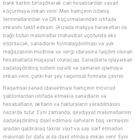
bank kartını birləşdirərək cari hesablardan vəsait
köçürməyə imkan verir. Mən həmçinin ödəniş
terminallarından və QR köçürmələrindən istifadə
imkanını təklif edirəm. Ərizədə maliyyə hərəkətləri ilə
bağlı bütün məlumatlar mühasibat uçotunda əks
etdiriləcək, sənədlərin formalaşdırılması və yük
mağazasının müdirinə və vergi idarəsinə təqdim olunan
hesabatlarla müşayiət olunacaq. Sənədlərlə işləyərkən
sadələşdirilmiş sistem sürətli və səmərəli işləməyə
imkan verir, çünki hər şey rəqəmsal formata çevrilir.
Rəqəmsal sənəd idarəetməsi həmçinin mövcud
şablonlardan istifadə etməklə sənədlərin və
hesabatların, aktların və fakturaların yaradılmasını
nəzərdə tutur. Eyni zamanda, qeydiyyat məlumatlarının
sadələşdirilmiş daxil edilməsi səhvlərin baş verməsini
aradan qaldıraraq təkrar vaxt və səy sərf etmədən
məlumatı bir dəfə əl ilə daxil etməyə imkan verir. Eyni