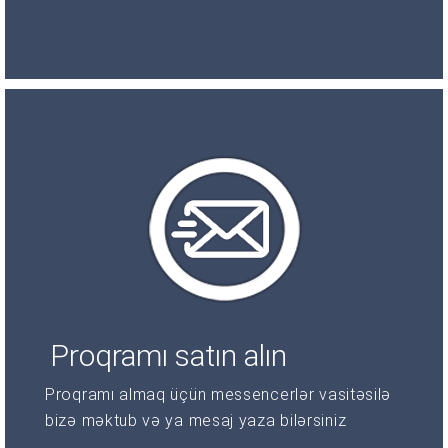
Proqramı satın alın
Proqramı almaq üçün messencerlər vasitəsilə
bizə məktub və ya mesaj yaza bilərsiniz