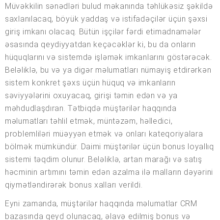
Müvəkkilin sənədləri bulud məkanında təhlükəsiz şəkildə
saxlanılacaq, böyük yaddaş və istifadəçilər üçün şəxsi
giriş imkanı olacaq. Bütün işçilər fərdi etimadnamələr
əsasında qeydiyyatdan keçəcəklər ki, bu da onların
hüquqlarını və sistemdə işləmək imkanlarını göstərəcək.
Beləliklə, bu və ya digər məlumatları nümayiş etdirərkən
sistem konkret şəxs üçün hüquq və imkanların
səviyyələrini oxuyacaq, girişi təmin edən və ya
məhdudlaşdıran. Tətbiqdə müştərilər haqqında
məlumatları təhlil etmək, müntəzəm, həlledici,
problemliləri müəyyən etmək və onları kateqoriyalara
bölmək mümkündür. Daimi müştərilər üçün bonus loyallıq
sistemi təqdim olunur. Beləliklə, artan marağı və satış
həcminin artımını təmin edən azalma ilə malların dəyərini
qiymətləndirərək bonus xalları verildi.
Eyni zamanda, müştərilər haqqında məlumatlar CRM
bazasında qeyd olunacaq, əlavə edilmiş bonus və