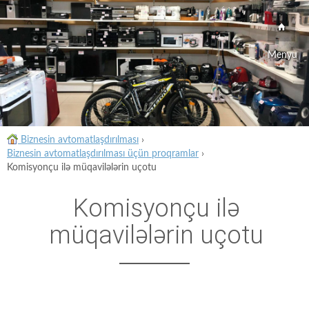
Menyu
Biznesin avtomatlaşdırılması
›
Biznesin avtomatlaşdırılması üçün proqramlar
›
Komisyonçu ilə müqavilələrin uçotu
Komisyonçu ilə
müqavilələrin uçotu