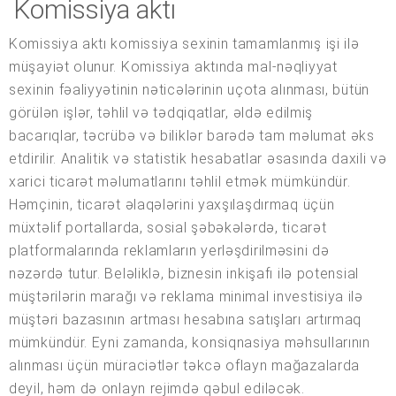
Komissiya aktı
Komissiya aktı komissiya sexinin tamamlanmış işi ilə
müşayiət olunur. Komissiya aktında mal-nəqliyyat
sexinin fəaliyyətinin nəticələrinin uçota alınması, bütün
görülən işlər, təhlil və tədqiqatlar, əldə edilmiş
bacarıqlar, təcrübə və biliklər barədə tam məlumat əks
etdirilir. Analitik və statistik hesabatlar əsasında daxili və
xarici ticarət məlumatlarını təhlil etmək mümkündür.
Həmçinin, ticarət əlaqələrini yaxşılaşdırmaq üçün
müxtəlif portallarda, sosial şəbəkələrdə, ticarət
platformalarında reklamların yerləşdirilməsini də
nəzərdə tutur. Beləliklə, biznesin inkişafı ilə potensial
müştərilərin marağı və reklama minimal investisiya ilə
müştəri bazasının artması hesabına satışları artırmaq
mümkündür. Eyni zamanda, konsiqnasiya məhsullarının
alınması üçün müraciətlər təkcə oflayn mağazalarda
deyil, həm də onlayn rejimdə qəbul ediləcək.