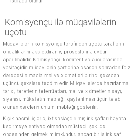
istifadə olunur.
Komisyonçu ilə müqavilələrin
uçotu
Müqavilələrin komisyonçu tərəfindən uçotu tərəflərin
öhdəliklərini əks etdirən iş proseslərinə uyğun
aparılmalıdır. Komisyonçu komitent və alıcı arasında
vasitəçidir, müqavilənin şərtlərinə əsasən sonradan faiz
dərəcəsi almaqla mal və xidmətləri birinci şəxsdən
üçüncü şəxslərə təqdim edir. Müqavilələrdə hazırlanma
tarixi, tərəflərin təfərrüatları, mal və xidmətlərin sayı,
siyahısı, mükafatın məbləği, qaytarılması üçün tələb
olunan xərclərin ümumi məbləği göstərilir.
Kiçik həcmli işlərlə, ixtisaslaşdırılmış inkişafları həyata
keçirməyə ehtiyac olmadan müstəqil şəkildə
öhdəsindən gəlmək mümkündür, ancaq bir iş inkişaf