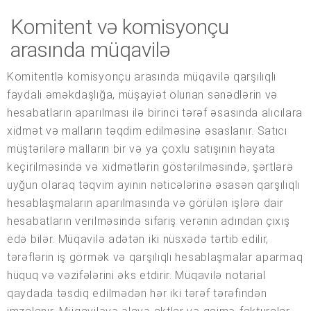
Komitent və komisyonçu
arasında müqavilə
Komitentlə komisyonçu arasında müqavilə qarşılıqlı
faydalı əməkdaşlığa, müşayiət olunan sənədlərin və
hesabatların aparılması ilə birinci tərəf əsasında alıcılara
xidmət və malların təqdim edilməsinə əsaslanır. Satıcı
müştərilərə malların bir və ya çoxlu satışının həyata
keçirilməsində və xidmətlərin göstərilməsində, şərtlərə
uyğun olaraq təqvim ayının nəticələrinə əsasən qarşılıqlı
hesablaşmaların aparılmasında və görülən işlərə dair
hesabatların verilməsində sifariş verənin adından çıxış
edə bilər. Müqavilə adətən iki nüsxədə tərtib edilir,
tərəflərin iş görmək və qarşılıqlı hesablaşmalar aparmaq
hüquq və vəzifələrini əks etdirir. Müqavilə notarial
qaydada təsdiq edilmədən hər iki tərəf tərəfindən