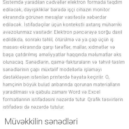
Sistemdə yaradılan cədvəllər elektron formada təqdim
ediləcək, dəyişikliklər barədə işçi cihazın monitor
ekranında görünən mesajlar vasitəsilə xəbərdar
ediləcək. İstifadəçilər üçün kontekstli axtarış mühərriki
əvəzolunmaz vasitədir. Elektron pəncərəyə sorğu daxil
edildikdə, sonrakı təhlil, ötürülmə və ya çap üçün iş
masası ekranında qarşı tərəflər, mallar, xidmətlər və
başa çatdırılmış əməliyyatlar haqqında məlumatlar əks
olunacaq. Sənədlərin, qaimə-fakturaların və təhvil-təslim
sənədlərinin çapı müxtəlif modellərlə işləməyi
dəstəkləyən istənilən printerdə həyata keçirilir. O,
həmçinin böyük bulud anbarında qorunan materialların
yaradılması və qəbulu zamanı Word və Excel
formatlarının istifadəsini nəzərdə tutur. Qrafik təsvirlərin
istifadəsi də nəzərdə tutulur.
Müvəkkilin sənədləri