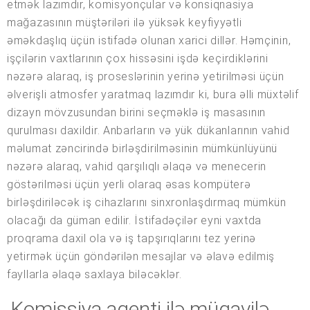
etmək lazımdır, komisyonçular və konsiqnasiya
mağazasının müştəriləri ilə yüksək keyfiyyətli
əməkdaşlıq üçün istifadə olunan xarici dillər. Həmçinin,
işçilərin vaxtlarının çox hissəsini işdə keçirdiklərini
nəzərə alaraq, iş proseslərinin yerinə yetirilməsi üçün
əlverişli atmosfer yaratmaq lazımdır ki, bura əlli müxtəlif
dizayn mövzusundan birini seçməklə iş masasının
qurulması daxildir. Anbarların və yük dükanlarının vahid
məlumat zəncirində birləşdirilməsinin mümkünlüyünü
nəzərə alaraq, vahid qarşılıqlı əlaqə və menecerin
göstərilməsi üçün yerli olaraq əsas kompüterə
birləşdiriləcək iş cihazlarını sinxronlaşdırmaq mümkün
olacağı da güman edilir. İstifadəçilər eyni vaxtda
proqrama daxil ola və iş tapşırıqlarını tez yerinə
yetirmək üçün göndərilən mesajlar və əlavə edilmiş
fayllarla əlaqə saxlaya biləcəklər.
Komissiya agenti ilə müqavilə