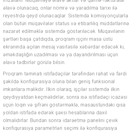
imzalanır. Müqaviləyə əlavə aktlar və qaimə-fakturalar
əlavə olunacaq, onlar nömrə və yaradılma tarixi ilə
reyestrdə qeyd olunacaqlar. Sistemdə komisyonçularla
olan bütün müqavilələr status və etibarlılıq müddətlərinə
nəzarət edilməklə sistemdə göstəriləcək. Müqavilənin
şərtləri başa çatdıqda, proqram işçini masa üstü
ekranında açılan mesaj vasitəsilə xəbərdar edəcək ki,
əməkdaşlığın uzadılması və ya dayandırılması üçün
əlavə tədbirlər görülə bilsin.
Proqram təminatı istifadəçilər tərəfindən rahat və fərdi
şəkildə konfiqurasiya oluna bilən geniş funksional
imkanlara malikdir. İlkin olaraq, işçilər sistemdə ilkin
qeydiyyatdan keçməlidirlər, sonra isə istifadəçi icazəsi
üçün loqin və şifrəni göstərməklə, masaüstündəki qısa
yoldan istifadə edərək şəxsi hesablarına daxil
olmalıdırlar. Bundan sonra idarəetmə panelini çevik
konfiqurasiya parametrləri seçimi ilə konfiqurasiya