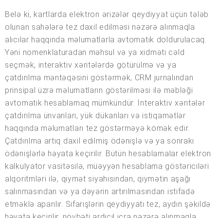
Belə ki, kartlarda elektron ərizələr qeydiyyat üçün tələb
olunan sahələrə tez daxil edilməsi nəzərə alınmaqla
alıcılar haqqında məlumatlarla avtomatik doldurulacaq.
Yəni nomenklaturadan məhsul və ya xidməti cəld
seçmək, interaktiv xəritələrdə götürülmə və ya
çatdırılma məntəqəsini göstərmək, CRM jurnalından
prinsipal üzrə məlumatların göstərilməsi ilə məbləği
avtomatik hesablamaq mümkündür. İnteraktiv xəritələr
çatdırılma ünvanları, yük dükanları və istiqamətlər
haqqında məlumatları tez göstərməyə kömək edir.
Çatdırılma artıq daxil edilmiş ödənişlə və ya sonrakı
ödənişlərlə həyata keçirilir. Bütün hesablamalar elektron
kalkulyator vasitəsilə, müəyyən hesablama göstəriciləri
alqoritmləri ilə, qiymət siyahısından, qiymətin aşağı
salınmasından və ya dəyərin artırılmasından istifadə
etməklə aparılır. Sifarişlərin qeydiyyatı tez, aydın şəkildə
həyata keçirilir, növbəti ardıcıl icra nəzərə alınmaqla