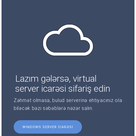
Lazım gələrsə, virtual
server icarəsi sifariş edin
Zəhmət olmasa, bulud serverinə ehtiyacınız ola
biləcək bəzi səbəblərə nəzər salın.
WINDOWS SERVER ICARƏSI