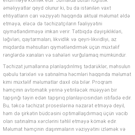
endirməyə kömək edir. Jurnalda bütün logistik
əməliyyatlar qeyd olunur ki, bu da istənilən vaxt
ehtiyatların cari vəziyyəti haqqında aktual məlumat əldə
etməyə, eləcə də təchizatçıların fəaliyyətini
qiymətləndirməyə imkan verir. Tətbiqdə dəyişiklikləri,
ləğvləri, qaytarmaları, likvidlik və qeyri-likvidliyi, az
miqdarda məhsulları qiymətləndirmək üçün müxtəlif
rənglərdə xanaları və sahələri vurğulamaq mümkündür.
Təchizat jurnallarına planlaşdırılmış tədarüklər, məhsulun
qəbulu tarixləri və satınalma həcmləri haqqında məlumat
kimi müxtəlif məlumatlar daxil ola bilər. Proqram
həmçinin avtomatik yerinə yetiriləcək müəyyən bir
tapşırığı təyin edən tapşırıq planlayıcısından istifadə edir.
Bu, təkcə təchizat proseslərinə nəzarət etməyə deyil,
həm də şirkətin büdcəsini optimallaşdırmaq üçün vacib
olan satınalma xərclərini təhlil etməyə kömək edir.
Məlumat həmçinin daşınmaların vəziyyətini izləmək və