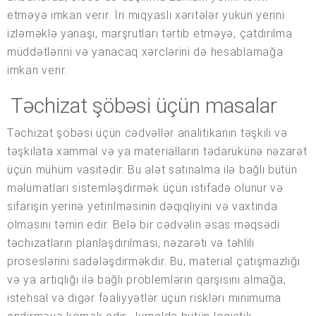
etməyə imkan verir. İri miqyaslı xəritələr yükün yerini
izləməklə yanaşı, marşrutları tərtib etməyə, çatdırılma
müddətlərini və yanacaq xərclərini də hesablamağa
imkan verir.
Təchizat şöbəsi üçün masalar
Təchizat şöbəsi üçün cədvəllər analitikanın təşkili və
təşkilata xammal və ya materialların tədarükünə nəzarət
üçün mühüm vasitədir. Bu alət satınalma ilə bağlı bütün
məlumatları sistemləşdirmək üçün istifadə olunur və
sifarişin yerinə yetirilməsinin dəqiqliyini və vaxtında
olmasını təmin edir. Belə bir cədvəlin əsas məqsədi
təchizatların planlaşdırılması, nəzarəti və təhlili
proseslərini sadələşdirməkdir. Bu, material çatışmazlığı
və ya artıqlığı ilə bağlı problemlərin qarşısını almağa,
istehsal və digər fəaliyyətlər üçün riskləri minimuma