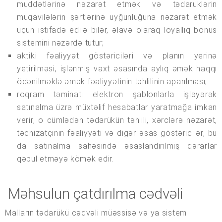
müddətlərinə nəzarət etmək və tədarüklərin
müqavilələrin şərtlərinə uyğunluğuna nəzarət etmək
üçün istifadə edilə bilər, əlavə olaraq loyallıq bonus
sistemini nəzərdə tutur;
aktiki fəaliyyət göstəriciləri və planın yerinə
yetirilməsi, işlənmiş vaxt əsasında aylıq əmək haqqı
ödənilməklə əmək fəaliyyətinin təhlilinin aparılması;
roqram təminatı elektron şablonlarla işləyərək
satınalma üzrə müxtəlif hesabatlar yaratmağa imkan
verir, o cümlədən tədarükün təhlili, xərclərə nəzarət,
təchizatçının fəaliyyəti və digər əsas göstəricilər, bu
da satınalma sahəsində əsaslandırılmış qərarlar
qəbul etməyə kömək edir.
Məhsulun çatdırılma cədvəli
Malların tədarükü cədvəli müəssisə və ya sistem