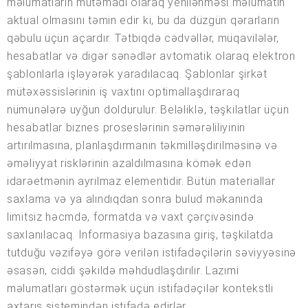
məlumatların mütəmadi olaraq yenilənməsi məlumatın
aktual olmasını təmin edir ki, bu da düzgün qərarların
qəbulu üçün açardır. Tətbiqdə cədvəllər, müqavilələr,
hesabatlar və digər sənədlər avtomatik olaraq elektron
şablonlarla işləyərək yaradılacaq. Şablonlar şirkət
mütəxəssislərinin iş vaxtını optimallaşdıraraq
nümunələrə uyğun doldurulur. Beləliklə, təşkilatlar üçün
hesabatlar biznes proseslərinin səmərəliliyinin
artırılmasına, planlaşdırmanın təkmilləşdirilməsinə və
əməliyyat risklərinin azaldılmasına kömək edən
idarəetmənin ayrılmaz elementidir. Bütün materiallar
saxlama və ya alındıqdan sonra bulud məkanında
limitsiz həcmdə, formatda və vaxt çərçivəsində
saxlanılacaq. İnformasiya bazasına giriş, təşkilatda
tutduğu vəzifəyə görə verilən istifadəçilərin səviyyəsinə
əsasən, ciddi şəkildə məhdudlaşdırılır. Lazımi
məlumatları göstərmək üçün istifadəçilər kontekstli
axtarış sistemindən istifadə edirlər.