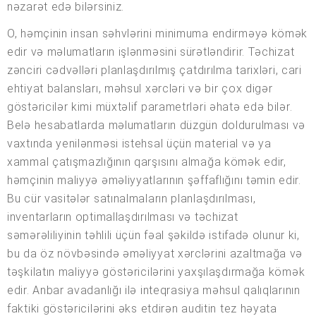
nəzarət edə bilərsiniz.
O, həmçinin insan səhvlərini minimuma endirməyə kömək
edir və məlumatların işlənməsini sürətləndirir. Təchizat
zənciri cədvəlləri planlaşdırılmış çatdırılma tarixləri, cari
ehtiyat balansları, məhsul xərcləri və bir çox digər
göstəricilər kimi müxtəlif parametrləri əhatə edə bilər.
Belə hesabatlarda məlumatların düzgün doldurulması və
vaxtında yenilənməsi istehsal üçün material və ya
xammal çatışmazlığının qarşısını almağa kömək edir,
həmçinin maliyyə əməliyyatlarının şəffaflığını təmin edir.
Bu cür vasitələr satınalmaların planlaşdırılması,
inventarların optimallaşdırılması və təchizat
səmərəliliyinin təhlili üçün fəal şəkildə istifadə olunur ki,
bu da öz növbəsində əməliyyat xərclərini azaltmağa və
təşkilatın maliyyə göstəricilərini yaxşılaşdırmağa kömək
edir. Anbar avadanlığı ilə inteqrasiya məhsul qalıqlarının
faktiki göstəricilərini əks etdirən auditin tez həyata