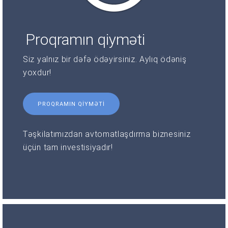
Proqramın qiyməti
Siz yalnız bir dəfə ödəyirsiniz. Aylıq ödəniş
yoxdur!
PROQRAMIN QIYMƏTI
Təşkilatımızdan avtomatlaşdırma biznesiniz
üçün tam investisiyadır!