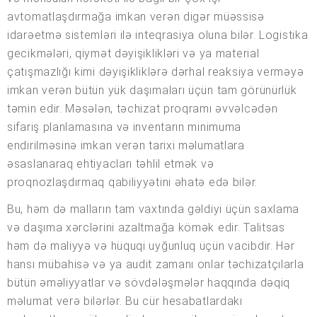
avtomatlaşdırmağa imkan verən digər müəssisə
idarəetmə sistemləri ilə inteqrasiya oluna bilər. Logistika
gecikmələri, qiymət dəyişiklikləri və ya material
çatışmazlığı kimi dəyişikliklərə dərhal reaksiya verməyə
imkan verən bütün yük daşımaları üçün tam görünürlük
təmin edir. Məsələn, təchizat proqramı əvvəlcədən
sifariş planlamasına və inventarın minimuma
endirilməsinə imkan verən tarixi məlumatlara
əsaslanaraq ehtiyacları təhlil etmək və
proqnozlaşdırmaq qabiliyyətini əhatə edə bilər.
Bu, həm də malların tam vaxtında gəldiyi üçün saxlama
və daşıma xərclərini azaltmağa kömək edir. Talitsas
həm də maliyyə və hüquqi uyğunluq üçün vacibdir. Hər
hansı mübahisə və ya audit zamanı onlar təchizatçılarla
bütün əməliyyatlar və sövdələşmələr haqqında dəqiq
məlumat verə bilərlər. Bu cür hesabatlardakı