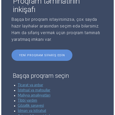
Proqram təminatının
inkişafı
Başqa bir proqram istəyirsinizsə, çox sayda
hazır layihələr arasından seçim edə bilərsiniz.
Həm də sifariş vermək üçün proqram təminatı
yaratmaq imkanı var.
YENI PROQRAM SIFARIŞ EDIN
Başqa proqram seçin
Ticarət və anbar
İstehsal və məhsullar
Maliyyə əməliyyatları
Tibbi yardım
Gözəllik sənayesi
İdman və istirahət