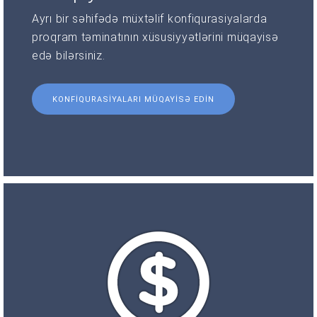
Ayrı bir səhifədə müxtəlif konfiqurasiyalarda
proqram təminatının xüsusiyyətlərini müqayisə
edə bilərsiniz.
KONFIQURASIYALARI MÜQAYISƏ EDIN