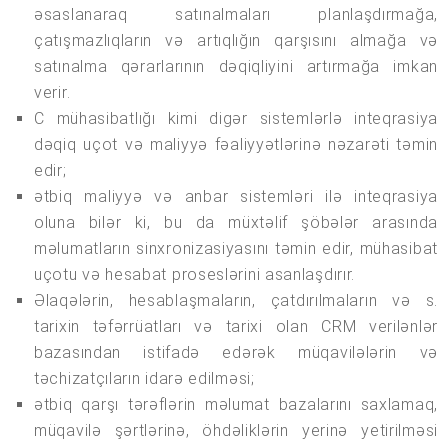
əsaslanaraq satınalmaları planlaşdırmağa,
çatışmazlıqların və artıqlığın qarşısını almağa və
satınalma qərarlarının dəqiqliyini artırmağa imkan
verir.
C mühasibatlığı kimi digər sistemlərlə inteqrasiya
dəqiq uçot və maliyyə fəaliyyətlərinə nəzarəti təmin
edir;
ətbiq maliyyə və anbar sistemləri ilə inteqrasiya
oluna bilər ki, bu da müxtəlif şöbələr arasında
məlumatların sinxronizasiyasını təmin edir, mühasibat
uçotu və hesabat proseslərini asanlaşdırır.
Əlaqələrin, hesablaşmaların, çatdırılmaların və s.
tarixin təfərrüatları və tarixi olan CRM verilənlər
bazasından istifadə edərək müqavilələrin və
təchizatçıların idarə edilməsi;
ətbiq qarşı tərəflərin məlumat bazalarını saxlamaq,
müqavilə şərtlərinə, öhdəliklərin yerinə yetirilməsi