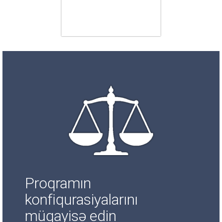
Proqramın
konfiqurasiyalarını
müqayisə edin