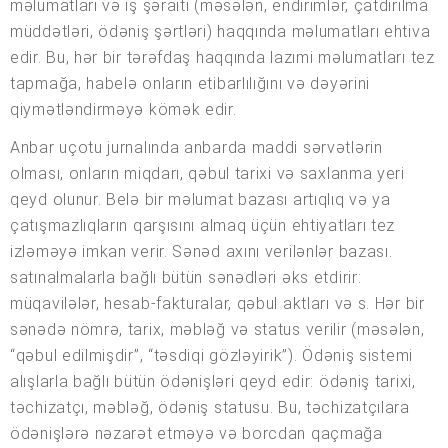
məlumatları və iş şəraiti (məsələn, endirimlər, çatdırılma
müddətləri, ödəniş şərtləri) haqqında məlumatları ehtiva
edir. Bu, hər bir tərəfdaş haqqında lazımi məlumatları tez
tapmağa, habelə onların etibarlılığını və dəyərini
qiymətləndirməyə kömək edir.
Anbar uçotu jurnalında anbarda maddi sərvətlərin
olması, onların miqdarı, qəbul tarixi və saxlanma yeri
qeyd olunur. Belə bir məlumat bazası artıqlıq və ya
çatışmazlıqların qarşısını almaq üçün ehtiyatları tez
izləməyə imkan verir. Sənəd axını verilənlər bazası.
satınalmalarla bağlı bütün sənədləri əks etdirir:
müqavilələr, hesab-fakturalar, qəbul aktları və s. Hər bir
sənədə nömrə, tarix, məbləğ və status verilir (məsələn,
“qəbul edilmişdir”, “təsdiqi gözləyirik”). Ödəniş sistemi
alışlarla bağlı bütün ödənişləri qeyd edir: ödəniş tarixi,
təchizatçı, məbləğ, ödəniş statusu. Bu, təchizatçılara
ödənişlərə nəzarət etməyə və borcdan qaçmağa