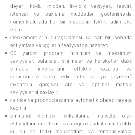
dəyəri, kodu, miqdarı, likvidlik vəziyyəti, təsviri,
istehsal və saxlama müddətləri göstərilməklə
nomenklaturada hər bir maddənin faktiki adını əks
etdirir;
ideokameraların quraşdırılması ilə hər bir şöbədə
ehtiyatlara və işçilərin fəaliyyətinə nəzarət;
CS yardım proqramı minimum və maksimum
səviyyələr, balanslar, silinmələr və hərəkətlər daxil
olmaqla, inventarların effektiv nəzarəti və
monitorinqini təmin edir, artıq və ya qeyri-kafi
inventarın qarşısını alır və optimal məhsul
səviyyələrini saxlayır;
nalitika və proqnozlaşdırma avtomatik olaraq həyata
keçirilir;
ommunal xidmətin imkanlarına məhsula olan
ehtiyacların analitikası və proqnozlaşdırılması daxildir
ki, bu da tarixi məlumatlara və tendensiyalara