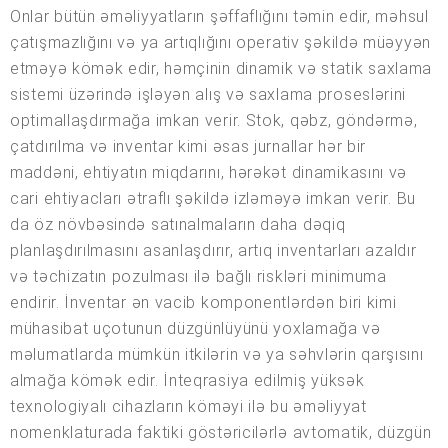
Onlar bütün əməliyyatların şəffaflığını təmin edir, məhsul
çatışmazlığını və ya artıqlığını operativ şəkildə müəyyən
etməyə kömək edir, həmçinin dinamik və statik saxlama
sistemi üzərində işləyən alış və saxlama proseslərini
optimallaşdırmağa imkan verir. Stok, qəbz, göndərmə,
çatdırılma və inventar kimi əsas jurnallar hər bir
maddəni, ehtiyatın miqdarını, hərəkət dinamikasını və
cari ehtiyacları ətraflı şəkildə izləməyə imkan verir. Bu
da öz növbəsində satınalmaların daha dəqiq
planlaşdırılmasını asanlaşdırır, artıq inventarları azaldır
və təchizatın pozulması ilə bağlı riskləri minimuma
endirir. İnventar ən vacib komponentlərdən biri kimi
mühasibat uçotunun düzgünlüyünü yoxlamağa və
məlumatlarda mümkün itkilərin və ya səhvlərin qarşısını
almağa kömək edir. İnteqrasiya edilmiş yüksək
texnologiyalı cihazların köməyi ilə bu əməliyyat
nomenklaturada faktiki göstəricilərlə avtomatik, düzgün