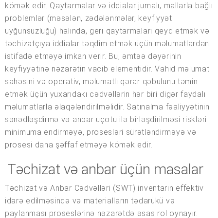
kömək edir. Qaytarmalar və iddialar jurnalı, mallarla bağlı
problemlər (məsələn, zədələnmələr, keyfiyyət
uyğunsuzluğu) halında, geri qaytarmaları qeyd etmək və
təchizatçıya iddialar təqdim etmək üçün məlumatlardan
istifadə etməyə imkan verir. Bu, əmtəə dəyərinin
keyfiyyətinə nəzarətin vacib elementidir. Vahid məlumat
sahəsini və operativ, məlumatlı qərar qəbulunu təmin
etmək üçün yuxarıdakı cədvəllərin hər biri digər faydalı
məlumatlarla əlaqələndirilməlidir. Satınalma fəaliyyətinin
sənədləşdirmə və anbar uçotu ilə birləşdirilməsi riskləri
minimuma endirməyə, prosesləri sürətləndirməyə və
prosesi daha şəffaf etməyə kömək edir.
Təchizat və anbar üçün masalar
Təchizat və Anbar Cədvəlləri (SWT) inventarın effektiv
idarə edilməsində və materialların tədarükü və
paylanması proseslərinə nəzarətdə əsas rol oynayır.