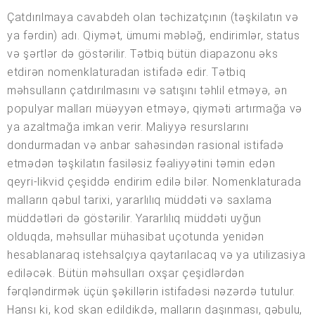
Çatdırılmaya cavabdeh olan təchizatçının (təşkilatın və
ya fərdin) adı. Qiymət, ümumi məbləğ, endirimlər, status
və şərtlər də göstərilir. Tətbiq bütün diapazonu əks
etdirən nomenklaturadan istifadə edir. Tətbiq
məhsulların çatdırılmasını və satışını təhlil etməyə, ən
populyar malları müəyyən etməyə, qiyməti artırmağa və
ya azaltmağa imkan verir. Maliyyə resurslarını
dondurmadan və anbar sahəsindən rasional istifadə
etmədən təşkilatın fasiləsiz fəaliyyətini təmin edən
qeyri-likvid çeşiddə endirim edilə bilər. Nomenklaturada
malların qəbul tarixi, yararlılıq müddəti və saxlama
müddətləri də göstərilir. Yararlılıq müddəti uyğun
olduqda, məhsullar mühasibat uçotunda yenidən
hesablanaraq istehsalçıya qaytarılacaq və ya utilizasiya
ediləcək. Bütün məhsulları oxşar çeşidlərdən
fərqləndirmək üçün şəkillərin istifadəsi nəzərdə tutulur.
Hansı ki, kod skan edildikdə, malların daşınması, qəbulu,