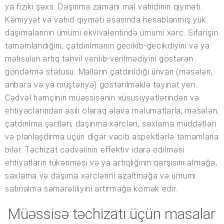
ya fiziki şəxs. Daşınma zamanı mal vahidinin qiyməti.
Kəmiyyət və vahid qiyməti əsasında hesablanmış yük
daşımalarının ümumi ekvivalentində ümumi xərc. Sifarişin
tamamlandığını, çatdırılmanın gecikib-gecikdiyini və ya
məhsulun artıq təhvil verilib-verilmədiyini göstərən
göndərmə statusu. Malların çatdırıldığı ünvan (məsələn,
anbara və ya müştəriyə) göstərilməklə təyinat yeri.
Cədvəl həmçinin müəssisənin xüsusiyyətlərindən və
ehtiyaclarından asılı olaraq əlavə məlumatlarla, məsələn,
çatdırılma şərtləri, daşınma xərcləri, saxlama müddətləri
və planlaşdırma üçün digər vacib aspektlərlə tamamlana
bilər. Təchizat cədvəlinin effektiv idarə edilməsi
ehtiyatların tükənməsi və ya artıqlığının qarşısını almağa,
saxlama və daşıma xərclərini azaltmağa və ümumi
satınalma səmərəliliyini artırmağa kömək edir.
Müəssisə təchizatı üçün masalar