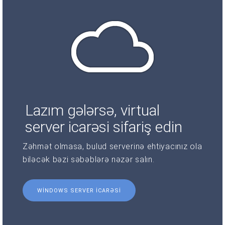
Lazım gələrsə, virtual
server icarəsi sifariş edin
Zəhmət olmasa, bulud serverinə ehtiyacınız ola
biləcək bəzi səbəblərə nəzər salın.
WINDOWS SERVER ICARƏSI