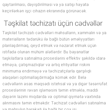
qaytarılması, dəyişdirilməsi və ya satışı həyata
keçirilərkən işçi cihazın ekranında görünəcək.
Təşkilat təchizatı üçün cədvəllər
Təşkilat təchizatı cədvəlləri məhsulların, xammalın və ya
materialların tədarükü ilə bağlı bütün əməliyyatları
planlaşdırmaq, qeyd etmək və nəzarət etmək üçün
istifadə olunan mühüm alətlərdir. Bu bəyanatlar
təşkilatlara satınalma proseslərini effektiv şəkildə idarə
etməyə, çatışmazlıqlar və artıq ehtiyatlar riskini
minimuma endirməyə və təchizatçılarla qarşılıqlı
əlaqələri optimallaşdırmağa kömək edir. Belə
cədvəllərin əsas məqsədi istehsal və ya digər təsərrüfat
proseslərinin rəvan işləməsini təmin etməklə, maddi
dəyərin lazımi miqdarda və optimal qiymətə vaxtında
alınmasını təmin etməkdir. Təchizat cədvəlləri satınalma
və məhsulun hərəkəti ilə bağlı bir çox işi