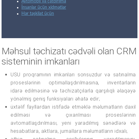
Avtomobil və çatdırılma
İnsanlar üçün xidmətlər
Hər təşkilat üçün
Məhsul təchizatı cədvəli olan CRM
sisteminin imkanları
USU proqramının imkanları sonsuzdur və satınalma
proseslərinin optimallaşdırılmasına, inventarların
idarə edilməsinə və təchizatçılarla qarşılıqlı əlaqəyə
yönəlmiş geniş funksiyaları əhatə edir;
üxtəlif fayllardan istifadə etməklə məlumatların daxil
edilməsi və çıxarılması proseslərinin
avtomatlaşdırılması, yeni yaradılmış sənədlərə və
hesabatlara, aktlara, jurnallara məlumatların idxalı;