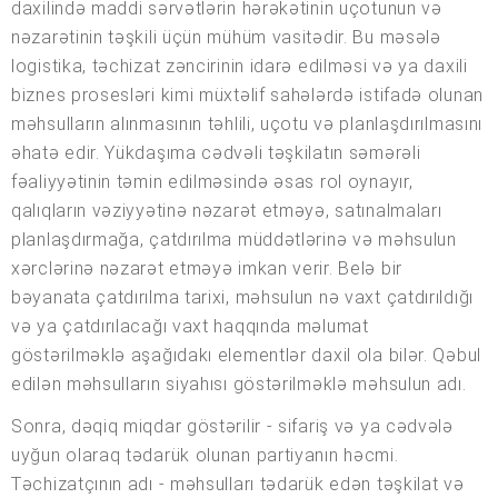
daxilində maddi sərvətlərin hərəkətinin uçotunun və
nəzarətinin təşkili üçün mühüm vasitədir. Bu məsələ
logistika, təchizat zəncirinin idarə edilməsi və ya daxili
biznes prosesləri kimi müxtəlif sahələrdə istifadə olunan
məhsulların alınmasının təhlili, uçotu və planlaşdırılmasını
əhatə edir. Yükdaşıma cədvəli təşkilatın səmərəli
fəaliyyətinin təmin edilməsində əsas rol oynayır,
qalıqların vəziyyətinə nəzarət etməyə, satınalmaları
planlaşdırmağa, çatdırılma müddətlərinə və məhsulun
xərclərinə nəzarət etməyə imkan verir. Belə bir
bəyanata çatdırılma tarixi, məhsulun nə vaxt çatdırıldığı
və ya çatdırılacağı vaxt haqqında məlumat
göstərilməklə aşağıdakı elementlər daxil ola bilər. Qəbul
edilən məhsulların siyahısı göstərilməklə məhsulun adı.
Sonra, dəqiq miqdar göstərilir - sifariş və ya cədvələ
uyğun olaraq tədarük olunan partiyanın həcmi.
Təchizatçının adı - məhsulları tədarük edən təşkilat və