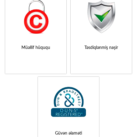
Müəllif hüququ
Təsdiqlənmiş naşir
Güvən əlaməti