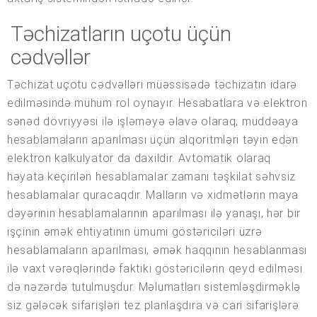
Təchizatların uçotu üçün
cədvəllər
Təchizat uçotu cədvəlləri müəssisədə təchizatın idarə
edilməsində mühüm rol oynayır. Hesabatlara və elektron
sənəd dövriyyəsi ilə işləməyə əlavə olaraq, müddəaya
hesablamaların aparılması üçün alqoritmləri təyin edən
elektron kalkulyator da daxildir. Avtomatik olaraq
həyata keçirilən hesablamalar zamanı təşkilat səhvsiz
hesablamalar quracaqdır. Malların və xidmətlərin maya
dəyərinin hesablamalarının aparılması ilə yanaşı, hər bir
işçinin əmək ehtiyatının ümumi göstəriciləri üzrə
hesablamaların aparılması, əmək haqqının hesablanması
ilə vaxt vərəqlərində faktiki göstəricilərin qeyd edilməsi
də nəzərdə tutulmuşdur. Məlumatları sistemləşdirməklə
siz gələcək sifarişləri tez planlaşdıra və cari sifarişlərə