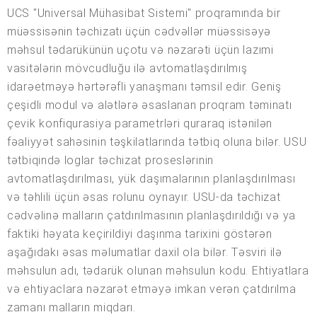
UCS "Universal Mühasibat Sistemi" proqramında bir
müəssisənin təchizatı üçün cədvəllər müəssisəyə
məhsul tədarükünün uçotu və nəzarəti üçün lazımi
vasitələrin mövcudluğu ilə avtomatlaşdırılmış
idarəetməyə hərtərəfli yanaşmanı təmsil edir. Geniş
çeşidli modul və alətlərə əsaslanan proqram təminatı
çevik konfiqurasiya parametrləri quraraq istənilən
fəaliyyət sahəsinin təşkilatlarında tətbiq oluna bilər. USU
tətbiqində loglar təchizat proseslərinin
avtomatlaşdırılması, yük daşımalarının planlaşdırılması
və təhlili üçün əsas rolunu oynayır. USU-da təchizat
cədvəlinə malların çatdırılmasının planlaşdırıldığı və ya
faktiki həyata keçirildiyi daşınma tarixini göstərən
aşağıdakı əsas məlumatlar daxil ola bilər. Təsviri ilə
məhsulun adı, tədarük olunan məhsulun kodu. Ehtiyatlara
və ehtiyaclara nəzarət etməyə imkan verən çatdırılma
zamanı malların miqdarı.