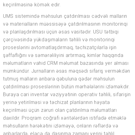
keçirilməsinə kömək edir.
UMS sistemində məhsulun çatdırılması cədvəli malların
və materialların müəssisəyə çatdırılmasının monitorinqi
və planlaşdırılması üçün əsas vasitədir. USU tətbiqi
çərçivəsində yükdaşımaların təhlili və monitorinqi
proseslərini avtomatlaşdırmaq, təchizatçılarla işin
şəffaflığını və səmərəliliyini artırmaq, kimlər haqqında
məlumatların vahid CRM məlumat bazasında yer alması
mümkündür. Jurnalların əsas məqsədi sifariş verməkdən
tutmuş malların anbara qəbuluna qədər məhsulun
çatdırılması proseslərinin bütün mərhələlərini izləməkdir.
Buraya cari inventar vəziyyətinin operativ təhlili, sifarişin
yerinə yetirilməsi və təchizat planlarının həyata
keçirilməsi üçün zəruri olan çatdırılma məlumatları
daxildir. Proqram coğrafi xəritələrdən istifadə etməklə
məhsulların hərəkətini izləməyə, onların rəflərdə və
anbarlarda, eləcə də daşınma zamanı yerini təhlil