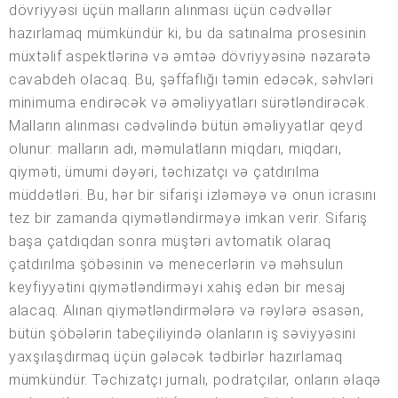
dövriyyəsi üçün malların alınması üçün cədvəllər
hazırlamaq mümkündür ki, bu da satınalma prosesinin
müxtəlif aspektlərinə və əmtəə dövriyyəsinə nəzarətə
cavabdeh olacaq. Bu, şəffaflığı təmin edəcək, səhvləri
minimuma endirəcək və əməliyyatları sürətləndirəcək.
Malların alınması cədvəlində bütün əməliyyatlar qeyd
olunur: malların adı, məmulatların miqdarı, miqdarı,
qiyməti, ümumi dəyəri, təchizatçı və çatdırılma
müddətləri. Bu, hər bir sifarişi izləməyə və onun icrasını
tez bir zamanda qiymətləndirməyə imkan verir. Sifariş
başa çatdıqdan sonra müştəri avtomatik olaraq
çatdırılma şöbəsinin və menecerlərin və məhsulun
keyfiyyətini qiymətləndirməyi xahiş edən bir mesaj
alacaq. Alınan qiymətləndirmələrə və rəylərə əsasən,
bütün şöbələrin tabeçiliyində olanların iş səviyyəsini
yaxşılaşdırmaq üçün gələcək tədbirlər hazırlamaq
mümkündür. Təchizatçı jurnalı, podratçılar, onların əlaqə