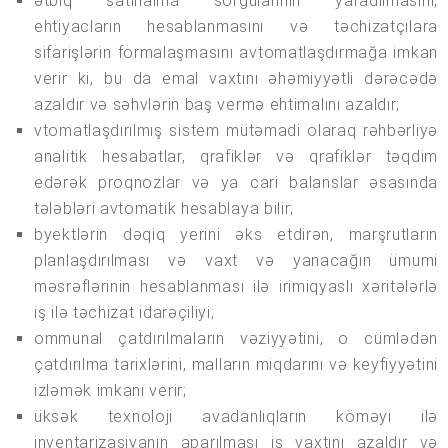
ətbiq satınalma sorğularının yaradılmasını,
ehtiyacların hesablanmasını və təchizatçılara
sifarişlərin formalaşmasını avtomatlaşdırmağa imkan
verir ki, bu da emal vaxtını əhəmiyyətli dərəcədə
azaldır və səhvlərin baş vermə ehtimalını azaldır;
vtomatlaşdırılmış sistem mütəmadi olaraq rəhbərliyə
analitik hesabatlar, qrafiklər və qrafiklər təqdim
edərək proqnozlar və ya cari balanslar əsasında
tələbləri avtomatik hesablaya bilir;
byektlərin dəqiq yerini əks etdirən, marşrutların
planlaşdırılması və vaxt və yanacağın ümumi
məsrəflərinin hesablanması ilə irimiqyaslı xəritələrlə
iş ilə təchizat idarəçiliyi;
ommunal çatdırılmaların vəziyyətini, o cümlədən
çatdırılma tarixlərini, malların miqdarını və keyfiyyətini
izləmək imkanı verir;
üksək texnoloji avadanlıqların köməyi ilə
inventarizasiyanın aparılması iş vaxtını azaldır və