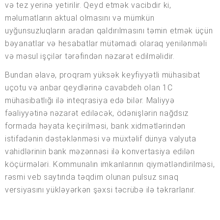
və tez yerinə yetirilir. Qeyd etmək vacibdir ki,
məlumatların aktual olmasını və mümkün
uyğunsuzluqların aradan qaldırılmasını təmin etmək üçün
bəyanatlar və hesabatlar mütəmadi olaraq yenilənməli
və məsul işçilər tərəfindən nəzarət edilməlidir.
Bundan əlavə, proqram yüksək keyfiyyətli mühasibat
uçotu və anbar qeydlərinə cavabdeh olan 1C
mühasibatlığı ilə inteqrasiya edə bilər. Maliyyə
fəaliyyətinə nəzarət ediləcək, ödənişlərin nağdsız
formada həyata keçirilməsi, bank xidmətlərindən
istifadənin dəstəklənməsi və müxtəlif dünya valyuta
vahidlərinin bank məzənnəsi ilə konvertasiya edilən
köçürmələri. Kommunalın imkanlarının qiymətləndirilməsi,
rəsmi veb saytında təqdim olunan pulsuz sınaq
versiyasını yükləyərkən şəxsi təcrübə ilə təkrarlanır.