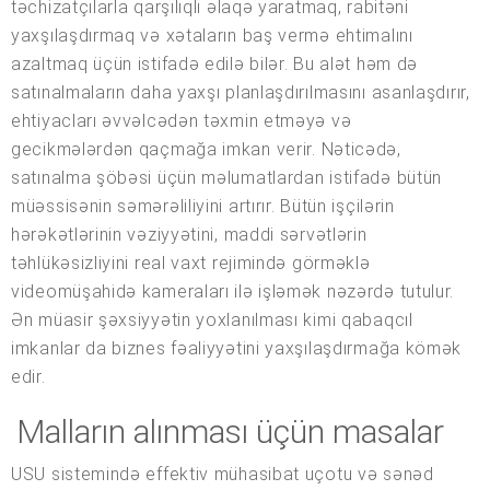
təchizatçılarla qarşılıqlı əlaqə yaratmaq, rabitəni
yaxşılaşdırmaq və xətaların baş vermə ehtimalını
azaltmaq üçün istifadə edilə bilər. Bu alət həm də
satınalmaların daha yaxşı planlaşdırılmasını asanlaşdırır,
ehtiyacları əvvəlcədən təxmin etməyə və
gecikmələrdən qaçmağa imkan verir. Nəticədə,
satınalma şöbəsi üçün məlumatlardan istifadə bütün
müəssisənin səmərəliliyini artırır. Bütün işçilərin
hərəkətlərinin vəziyyətini, maddi sərvətlərin
təhlükəsizliyini real vaxt rejimində görməklə
videomüşahidə kameraları ilə işləmək nəzərdə tutulur.
Ən müasir şəxsiyyətin yoxlanılması kimi qabaqcıl
imkanlar da biznes fəaliyyətini yaxşılaşdırmağa kömək
edir.
Malların alınması üçün masalar
USU sistemində effektiv mühasibat uçotu və sənəd