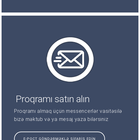
Proqramı satın alın
Proqramı almaq üçün messencerlər vasitəsilə
bizə məktub və ya mesaj yaza bilərsiniz
E-POÇT GÖNDƏRMƏKLƏ SIFARIŞ EDIN