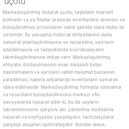
uçotu
Mərkəzləşdirilmiş tədarük uçotu, təşkilatın müxtəlif
bölmələr və ya filiallar arasında inventarların alınması və
bölüşdürülməsi proseslərini vahid şəkildə idarə etdiyi bir
sistemdir. Bu yanaşma material ehtiyatlarının daha
səmərəli planlaşdırılmasına və nəzarətinə, xərclərin
azaldılmasına və tədarüklərdə koordinasiyanın
təkmilləşdirilməsinə imkan verir. Mərkəzləşdirilmiş
ehtiyatın doldurulmasının əsas məqsədi bütün
daxilolmaların və xərclərin vahid məlumat bazasının
yaradılması, habelə anbarlarda inventarların səmərəli
idarə edilməsidir. Mərkəzləşdirilmiş formada satınalma
və resursların bölüşdürülməsinə mərkəzi ofis
səviyyəsində nəzarət edilir ki, bu da səylərin
təkrarlanmasının qarşısını alır, çatdırılma müddətinə
nəzarəti və keyfiyyətini yaxşılaşdırır, təchizatçılarla
qarşılıqlı əlaqələri optimallaşdırır. Bundan əlavə,