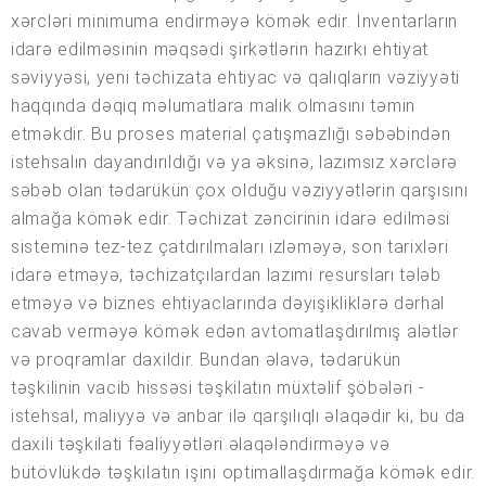
xərcləri minimuma endirməyə kömək edir. İnventarların
idarə edilməsinin məqsədi şirkətlərin hazırkı ehtiyat
səviyyəsi, yeni təchizata ehtiyac və qalıqların vəziyyəti
haqqında dəqiq məlumatlara malik olmasını təmin
etməkdir. Bu proses material çatışmazlığı səbəbindən
istehsalın dayandırıldığı və ya əksinə, lazımsız xərclərə
səbəb olan tədarükün çox olduğu vəziyyətlərin qarşısını
almağa kömək edir. Təchizat zəncirinin idarə edilməsi
sisteminə tez-tez çatdırılmaları izləməyə, son tarixləri
idarə etməyə, təchizatçılardan lazımi resursları tələb
etməyə və biznes ehtiyaclarında dəyişikliklərə dərhal
cavab verməyə kömək edən avtomatlaşdırılmış alətlər
və proqramlar daxildir. Bundan əlavə, tədarükün
təşkilinin vacib hissəsi təşkilatın müxtəlif şöbələri -
istehsal, maliyyə və anbar ilə qarşılıqlı əlaqədir ki, bu da
daxili təşkilati fəaliyyətləri əlaqələndirməyə və
bütövlükdə təşkilatın işini optimallaşdırmağa kömək edir.