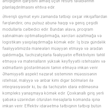
artıqlığının qarşısını almaq üçün resurs tələblərinin
planlaşdırılmasını ehtiva edir.
Əlverişli qiymət eyni zamanda tətbiqi oxşar inkişaflardan
fərqləndirir, onu pulsuz abunə haqqı və geniş çeşidli
modullarla cəlbedici edir. Bundan əlavə, proqram
satınalmanı optimallaşdırmağa, xərcləri azaltmağa və
logistikanı yaxşılaşdırmağa kömək edir. İş bizə gündəlik
fəaliyyətimizdə maneələri müəyyən etməyə və aradan
qaldırmağa, təchizatçılarla fəaliyyətin effektivliyini təhlil
etməyə və materialların yüksək keyfiyyətli istehsalını və
xidmətlərin göstərilməsini təmin etməyə imkan verir.
Əhəmiyyətli aspekt nəzarət sisteminin müəssisənin
istehsal, maliyyə və anbar kimi digər bölmələri ilə
inteqrasiyasıdır ki, bu da təchizatın idarə edilməsinə
kompleks yanaşmaya kömək edir. Çoxkanallı giriş yerli
şəbəkə üzərindən ötürülən mesajlarla komanda işinə
imkan verir. Effektiv idarəetmə tətbiqinin tətbiqi bütün