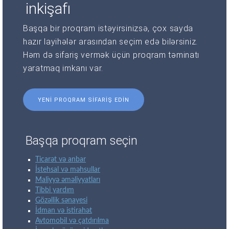
inkişafı
Başqa bir proqram istəyirsinizsə, çox sayda
hazır layihələr arasından seçim edə bilərsiniz.
Həm də sifariş vermək üçün proqram təminatı
yaratmaq imkanı var.
YENI PROQRAM SIFARIŞ EDIN
Başqa proqram seçin
Ticarət və anbar
İstehsal və məhsullar
Maliyyə əməliyyatları
Tibbi yardım
Gözəllik sənayesi
İdman və istirahət
Avtomobil və çatdırılma