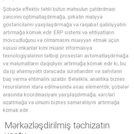
Şöbədə effektiv təhlil bütün məhsulun çatdırılması
zəncirini optimallaşdırmağa, şirkətin maliyyə
göstəricilərini yaxşılaşdırmağa və rəqabət qabiliyyətini
artırmağa kömək edir. ERP sistemi və ehtiyatların
mövcudluğunu və olmamasını müəyyən etmək üçün
xüsusi imkanlar kimi müasir informasiya
texnologiyalarının tətbiqi prosesləri avtomatlaşdırmağa
və məlumatların dəqiqliyini artırmağa kömək edir ki, bu
da işi əhəmiyyətli dərəcədə sürətləndirir və səhvlərin
baş vermə ehtimalını azaldır. Beləliklə, analitika biznes
resurslarının idarə edilməsində əsas elementdir, şöbələr
arasında koordinasiyanı yaxşılaşdırmağa, xərcləri
azaltmağa və ümumi biznes səmərəliliyini artırmağa
kömək edir.
Mərkəzləşdirilmiş təchizatın