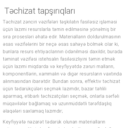
Təchizat tapşırıqları
Təchizat zənciri vəzifələri təşkilatın fasiləsiz işləməsi
üçün lazımi resurslarla təmin edilməsinə yönəlmiş bir
sıra prosesləri əhatə edir. Materialların doldurulmasının
əsas vəzifələrini bir neçə əsas sahəyə bölmək olar ki,
bunlara resurs ehtiyaclarının ödənilməsi daxildir, burada
təminat vəzifəsi istehsalın fasiləsizliyini təmin etmək
üçün lazımi miqdarda və keyfiyyətdə zəruri malların,
komponentlərin, xammalın və digər resursların vaxtında
alınmasından ibarətdir. Bundan sonra, effektiv təchizat
üçün tədarükçüləri seçmək lazımdır, bazar təhlili
aparmaq, etibarlı təchizatçıları seçmək, onlarla sərfəli
müqavilələr bağlamaq və uzunmüddətli tərəfdaşlıq
əlaqələri saxlamaq lazımdır;
Keyfiyyətə nəzarət tədarük olunan materialların