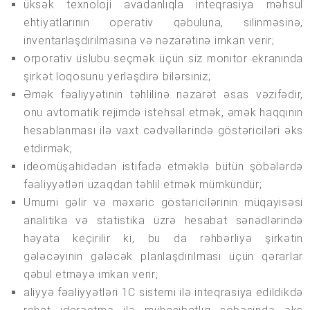
üksək texnoloji avadanlıqla inteqrasiya məhsul
ehtiyatlarının operativ qəbuluna, silinməsinə,
inventarlaşdırılmasına və nəzarətinə imkan verir;
orporativ üslubu seçmək üçün siz monitor ekranında
şirkət loqosunu yerləşdirə bilərsiniz;
Əmək fəaliyyətinin təhlilinə nəzarət əsas vəzifədir,
onu avtomatik rejimdə istehsal etmək, əmək haqqının
hesablanması ilə vaxt cədvəllərində göstəriciləri əks
etdirmək;
ideomüşahidədən istifadə etməklə bütün şöbələrdə
fəaliyyətləri uzaqdan təhlil etmək mümkündür;
Ümumi gəlir və məxaric göstəricilərinin müqayisəsi
analitika və statistika üzrə hesabat sənədlərində
həyata keçirilir ki, bu da rəhbərliyə şirkətin
gələcəyinin gələcək planlaşdırılması üçün qərarlar
qəbul etməyə imkan verir;
aliyyə fəaliyyətləri 1C sistemi ilə inteqrasiya edildikdə