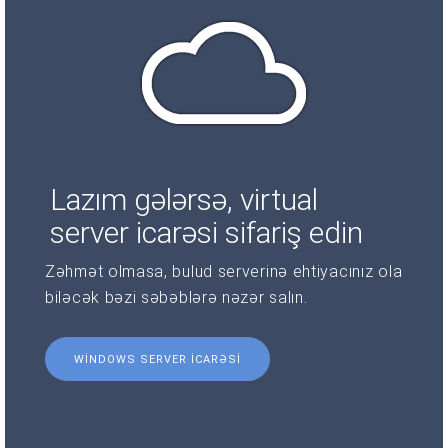
Lazım gələrsə, virtual
server icarəsi sifariş edin
Zəhmət olmasa, bulud serverinə ehtiyacınız ola
biləcək bəzi səbəblərə nəzər salın.
WINDOWS SERVER ICARƏSI