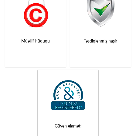
Müəllif hüququ
Təsdiqlənmiş naşir
Güvən əlaməti