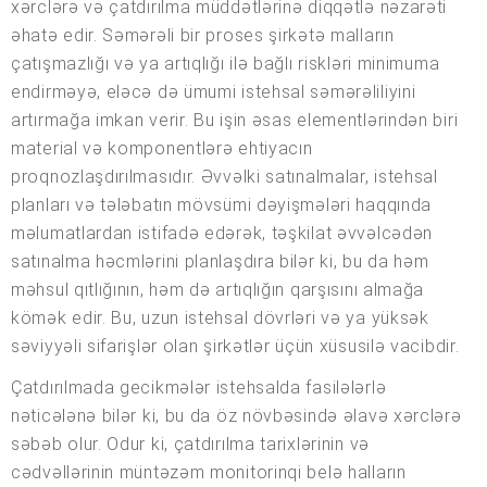
xərclərə və çatdırılma müddətlərinə diqqətlə nəzarəti
əhatə edir. Səmərəli bir proses şirkətə malların
çatışmazlığı və ya artıqlığı ilə bağlı riskləri minimuma
endirməyə, eləcə də ümumi istehsal səmərəliliyini
artırmağa imkan verir. Bu işin əsas elementlərindən biri
material və komponentlərə ehtiyacın
proqnozlaşdırılmasıdır. Əvvəlki satınalmalar, istehsal
planları və tələbatın mövsümi dəyişmələri haqqında
məlumatlardan istifadə edərək, təşkilat əvvəlcədən
satınalma həcmlərini planlaşdıra bilər ki, bu da həm
məhsul qıtlığının, həm də artıqlığın qarşısını almağa
kömək edir. Bu, uzun istehsal dövrləri və ya yüksək
səviyyəli sifarişlər olan şirkətlər üçün xüsusilə vacibdir.
Çatdırılmada gecikmələr istehsalda fasilələrlə
nəticələnə bilər ki, bu da öz növbəsində əlavə xərclərə
səbəb olur. Odur ki, çatdırılma tarixlərinin və
cədvəllərinin müntəzəm monitorinqi belə halların