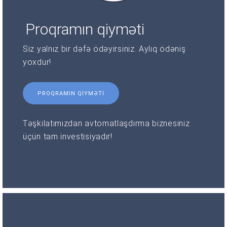
Proqramın qiyməti
Siz yalnız bir dəfə ödəyirsiniz. Aylıq ödəniş
yoxdur!
PROQRAMIN QIYMƏTI
Təşkilatımızdan avtomatlaşdırma biznesiniz
üçün tam investisiyadır!