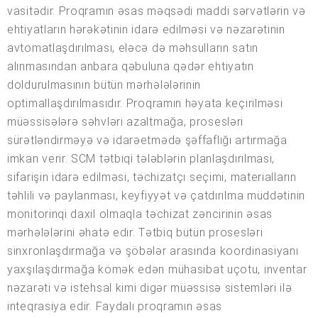
vasitədir. Proqramın əsas məqsədi maddi sərvətlərin və
ehtiyatların hərəkətinin idarə edilməsi və nəzarətinin
avtomatlaşdırılması, eləcə də məhsulların satın
alınmasından anbara qəbuluna qədər ehtiyatın
doldurulmasının bütün mərhələlərinin
optimallaşdırılmasıdır. Proqramın həyata keçirilməsi
müəssisələrə səhvləri azaltmağa, prosesləri
sürətləndirməyə və idarəetmədə şəffaflığı artırmağa
imkan verir. SCM tətbiqi tələblərin planlaşdırılması,
sifarişin idarə edilməsi, təchizatçı seçimi, materialların
təhlili və paylanması, keyfiyyət və çatdırılma müddətinin
monitorinqi daxil olmaqla təchizat zəncirinin əsas
mərhələlərini əhatə edir. Tətbiq bütün prosesləri
sinxronlaşdırmağa və şöbələr arasında koordinasiyanı
yaxşılaşdırmağa kömək edən mühasibat uçotu, inventar
nəzarəti və istehsal kimi digər müəssisə sistemləri ilə
inteqrasiya edir. Faydalı proqramın əsas