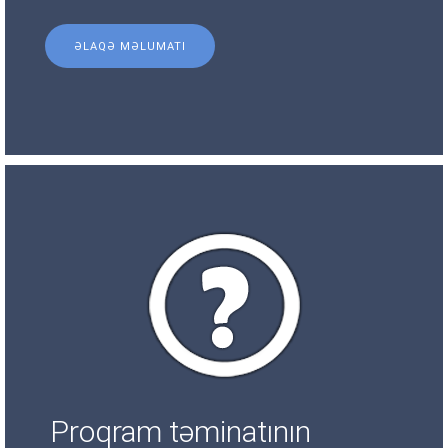
ƏLAQƏ MƏLUMATI
Proqram təminatının