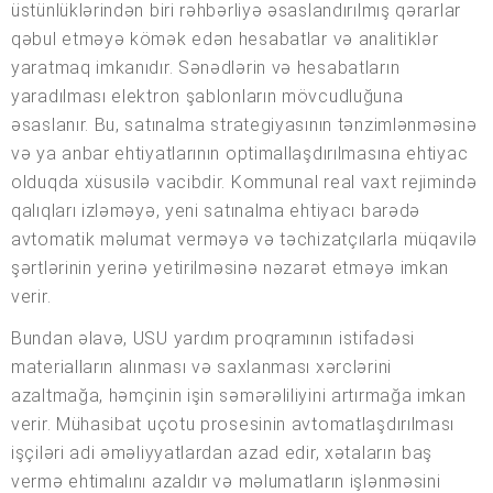
üstünlüklərindən biri rəhbərliyə əsaslandırılmış qərarlar
qəbul etməyə kömək edən hesabatlar və analitiklər
yaratmaq imkanıdır. Sənədlərin və hesabatların
yaradılması elektron şablonların mövcudluğuna
əsaslanır. Bu, satınalma strategiyasının tənzimlənməsinə
və ya anbar ehtiyatlarının optimallaşdırılmasına ehtiyac
olduqda xüsusilə vacibdir. Kommunal real vaxt rejimində
qalıqları izləməyə, yeni satınalma ehtiyacı barədə
avtomatik məlumat verməyə və təchizatçılarla müqavilə
şərtlərinin yerinə yetirilməsinə nəzarət etməyə imkan
verir.
Bundan əlavə, USU yardım proqramının istifadəsi
materialların alınması və saxlanması xərclərini
azaltmağa, həmçinin işin səmərəliliyini artırmağa imkan
verir. Mühasibat uçotu prosesinin avtomatlaşdırılması
işçiləri adi əməliyyatlardan azad edir, xətaların baş
vermə ehtimalını azaldır və məlumatların işlənməsini