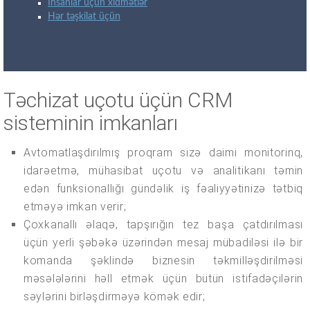
İnsanlar üçün xidmətlər
Hər təşkilat üçün
Təchizat uçotu üçün CRM
sisteminin imkanları
Avtomatlaşdırılmış proqram sizə daimi monitorinq,
idarəetmə, mühasibat uçotu və analitikanı təmin
edən funksionallığı gündəlik iş fəaliyyətinizə tətbiq
etməyə imkan verir;
Çoxkanallı əlaqə, tapşırığın tez başa çatdırılması
üçün yerli şəbəkə üzərindən mesaj mübadiləsi ilə bir
komanda şəklində biznesin təkmilləşdirilməsi
məsələlərini həll etmək üçün bütün istifadəçilərin
səylərini birləşdirməyə kömək edir;