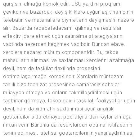
qarşısını almağa kömək edir. USU yardım proqramı
çevikdir və bazardakı dəyişikliklərə uyğunlaşır, həmçinin
tələbatın və materiallara qiymətlərin dəyişməsini nəzərə
alır. Bazarda rəqabətədavamlı qalmaq və resursları
effektiv idarə etmək üçün satınalma strategiyalarını
vaxtında nəzərdən keçirmək vacibdir. Bundan əlavə,
xərclərə nəzarət mühüm komponentdir. Bu, təkcə
məhsulların alınması və saxlanması xərclərini azaltmağa
deyil, həm də təşkilat daxilində prosesləri
optimallaşdırmağa kömək edir. Xərclərin müntəzəm
təhlili bizə təchizat prosesində səmərəsiz sahələri
müəyyən etməyə və onların təkmilləşdirilməsi üçün
tədbirlər görməyə, təkcə daxili təşkilati fəaliyyətlər üçün
deyil, həm də xidmətin saxlanması üçün analitik
göstəricilər əldə etməyə, podratçılardan rəylər almağa
imkan verir. Bununla da resurslardan optimal istifadənin
təmin edilməsi, istehsal göstəricilərinin yaxşılaşdırılması