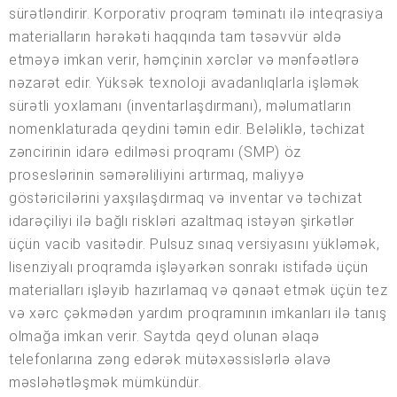
sürətləndirir. Korporativ proqram təminatı ilə inteqrasiya
materialların hərəkəti haqqında tam təsəvvür əldə
etməyə imkan verir, həmçinin xərclər və mənfəətlərə
nəzarət edir. Yüksək texnoloji avadanlıqlarla işləmək
sürətli yoxlamanı (inventarlaşdırmanı), məlumatların
nomenklaturada qeydini təmin edir. Beləliklə, təchizat
zəncirinin idarə edilməsi proqramı (SMP) öz
proseslərinin səmərəliliyini artırmaq, maliyyə
göstəricilərini yaxşılaşdırmaq və inventar və təchizat
idarəçiliyi ilə bağlı riskləri azaltmaq istəyən şirkətlər
üçün vacib vasitədir. Pulsuz sınaq versiyasını yükləmək,
lisenziyalı proqramda işləyərkən sonrakı istifadə üçün
materialları işləyib hazırlamaq və qənaət etmək üçün tez
və xərc çəkmədən yardım proqramının imkanları ilə tanış
olmağa imkan verir. Saytda qeyd olunan əlaqə
telefonlarına zəng edərək mütəxəssislərlə əlavə
məsləhətləşmək mümkündür.