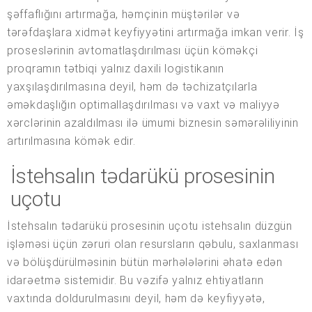
şəffaflığını artırmağa, həmçinin müştərilər və
tərəfdaşlara xidmət keyfiyyətini artırmağa imkan verir. İş
proseslərinin avtomatlaşdırılması üçün köməkçi
proqramın tətbiqi yalnız daxili logistikanın
yaxşılaşdırılmasına deyil, həm də təchizatçılarla
əməkdaşlığın optimallaşdırılması və vaxt və maliyyə
xərclərinin azaldılması ilə ümumi biznesin səmərəliliyinin
artırılmasına kömək edir.
İstehsalın tədarükü prosesinin
uçotu
İstehsalın tədarükü prosesinin uçotu istehsalın düzgün
işləməsi üçün zəruri olan resursların qəbulu, saxlanması
və bölüşdürülməsinin bütün mərhələlərini əhatə edən
idarəetmə sistemidir. Bu vəzifə yalnız ehtiyatların
vaxtında doldurulmasını deyil, həm də keyfiyyətə,