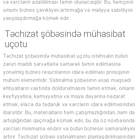
və xərclərin azaldılması təmin olunacaqdır. Bu, həmçinin
ümumi biznes çevikliyini artırmağa və maliyyə sabitliyini
yaxşılaşdırmağa kömək edir.
Təchizat şöbəsində mühasibat
uçotu
Təchizat şöbəsində mühasibat uçotu istehsalın bütün
zəruri maddi sərvətlərlə səmərəli təmin edilməsinə
yönəlmiş biznes resurslarının idarə edilməsi prinsipinin
mühüm elementidir. Satınalma şöbəsinin əsas məqsədi
ehtiyatların vaxtında doldurulmasını təmin etmək, onların
keyfiyyətinə, kəmiyyətinə və maya dəyərinə nəzarət
etmək, eləcə də tədarük və xərclərin idarə edilməsindən
ibarətdir. Bu, materialların həm çatışmazlığından, həm də
artıqlığından qaçmağa kömək edir, bu da öz növbəsində
xərcləri minimuma endirir və bütün biznesin səmərəliliyini
artırır. Təchizat şöbəsi satınalmanın planlaşdırılmasından