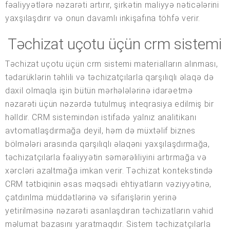
fəaliyyətlərə nəzarəti artırır, şirkətin maliyyə nəticələrini
yaxşılaşdırır və onun davamlı inkişafına töhfə verir.
Təchizat uçotu üçün crm sistemi
Təchizat uçotu üçün crm sistemi materialların alınması,
tədarüklərin təhlili və təchizatçılarla qarşılıqlı əlaqə də
daxil olmaqla işin bütün mərhələlərinə idarəetmə
nəzarəti üçün nəzərdə tutulmuş inteqrasiya edilmiş bir
həlldir. CRM sistemindən istifadə yalnız analitikanı
avtomatlaşdırmağa deyil, həm də müxtəlif biznes
bölmələri arasında qarşılıqlı əlaqəni yaxşılaşdırmağa,
təchizatçılarla fəaliyyətin səmərəliliyini artırmağa və
xərcləri azaltmağa imkan verir. Təchizat kontekstində
CRM tətbiqinin əsas məqsədi ehtiyatların vəziyyətinə,
çatdırılma müddətlərinə və sifarişlərin yerinə
yetirilməsinə nəzarəti asanlaşdıran təchizatların vahid
məlumat bazasını yaratmaqdır. Sistem təchizatçılarla