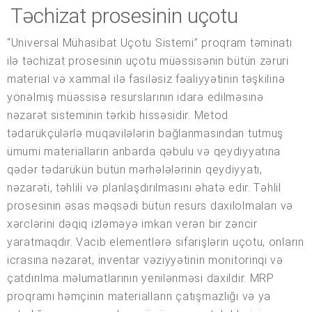
Təchizat prosesinin uçotu
“Universal Mühasibat Uçotu Sistemi” proqram təminatı
ilə təchizat prosesinin uçotu müəssisənin bütün zəruri
material və xammal ilə fasiləsiz fəaliyyətinin təşkilinə
yönəlmiş müəssisə resurslarının idarə edilməsinə
nəzarət sisteminin tərkib hissəsidir. Metod
tədarükçülərlə müqavilələrin bağlanmasından tutmuş
ümumi materialların anbarda qəbulu və qeydiyyatına
qədər tədarükün bütün mərhələlərinin qeydiyyatı,
nəzarəti, təhlili və planlaşdırılmasını əhatə edir. Təhlil
prosesinin əsas məqsədi bütün resurs daxilolmaları və
xərclərini dəqiq izləməyə imkan verən bir zəncir
yaratmaqdır. Vacib elementlərə sifarişlərin uçotu, onların
icrasına nəzarət, inventar vəziyyətinin monitorinqi və
çatdırılma məlumatlarının yenilənməsi daxildir. MRP
proqramı həmçinin materialların çatışmazlığı və ya