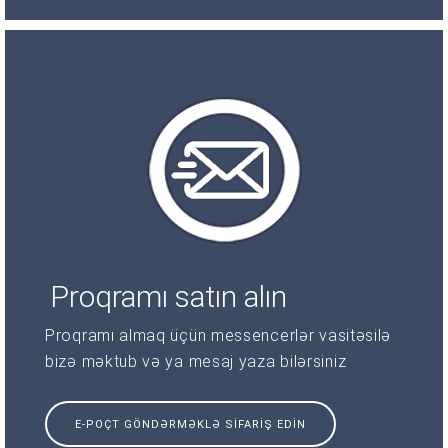
Proqramı satın alın
Proqramı almaq üçün messencerlər vasitəsilə
bizə məktub və ya mesaj yaza bilərsiniz
E-POÇT GÖNDƏRMƏKLƏ SIFARIŞ EDIN