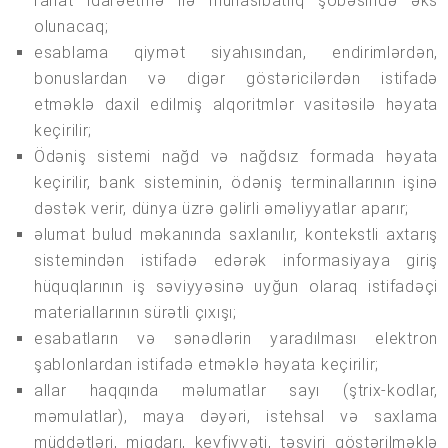
rahat idarəetmə ilə mühasibatlıq şöbəsində əks
olunacaq;
esablama qiymət siyahısından, endirimlərdən,
bonuslardan və digər göstəricilərdən istifadə
etməklə daxil edilmiş alqoritmlər vasitəsilə həyata
keçirilir;
Ödəniş sistemi nağd və nağdsız formada həyata
keçirilir, bank sisteminin, ödəniş terminallarının işinə
dəstək verir, dünya üzrə gəlirli əməliyyatlar aparır;
əlumat bulud məkanında saxlanılır, kontekstli axtarış
sistemindən istifadə edərək informasiyaya giriş
hüquqlarının iş səviyyəsinə uyğun olaraq istifadəçi
materiallarının sürətli çıxışı;
esabatların və sənədlərin yaradılması elektron
şablonlardan istifadə etməklə həyata keçirilir;
allar haqqında məlumatlar sayı (ştrix-kodlar,
məmulatlar), maya dəyəri, istehsal və saxlama
müddətləri, miqdarı, keyfiyyəti, təsviri göstərilməklə