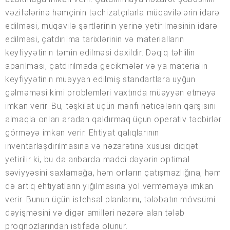
vəzifələrinə həmçinin təchizatçılarla müqavilələrin idarə
edilməsi, müqavilə şərtlərinin yerinə yetirilməsinin idarə
edilməsi, çatdırılma tarixlərinin və materialların
keyfiyyətinin təmin edilməsi daxildir. Dəqiq təhlilin
aparılması, çatdırılmada gecikmələr və ya materialın
keyfiyyətinin müəyyən edilmiş standartlara uyğun
gəlməməsi kimi problemləri vaxtında müəyyən etməyə
imkan verir. Bu, təşkilat üçün mənfi nəticələrin qarşısını
almaqla onları aradan qaldırmaq üçün operativ tədbirlər
görməyə imkan verir. Ehtiyat qalıqlarının
inventarlaşdırılmasına və nəzarətinə xüsusi diqqət
yetirilir ki, bu da anbarda maddi dəyərin optimal
səviyyəsini saxlamağa, həm onların çatışmazlığına, həm
də artıq ehtiyatların yığılmasına yol verməməyə imkan
verir. Bunun üçün istehsal planlarını, tələbatın mövsümi
dəyişməsini və digər amilləri nəzərə alan tələb
proqnozlarından istifadə olunur.