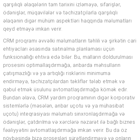
qarşılıqlı əlaqələrin tam tarixini izləməyə, sifarişlər,
ödənişlər, müqavilələr və təchizatçılarla qarşılıqlı
əlaqənin digər mühüm aspektləri haqqında məlumatları
qeyd etməyə imkan verir.
CRM proqramı əvvəlki məlumatların təhlili və şirkətin cari
ehtiyacları əsasında satınalma planlaması üçün
funksionallığı ehtiva edə bilər. Bu, malların doldurulması
prosesini optimallaşdırmağa, anbarda məhsulların
çatışmazlığı və ya artıqlığı risklərini minimuma
endirməyə, təchizatçılardan təkliflər tələb etmək və
qəbul etmək üsulunu avtomatlaşdırmağa kömək edir.
Bundan əlavə, CRM yardım proqramının digər korporativ
sistemlərlə (məsələn, anbar uçotu və ya mühasibat
uçotu) inteqrasiyası məlumatı sinxronlaşdırmağa və
ödənişlər, çatdırılma və xərclərə nəzarət ilə bağlı biznes
fəaliyyətini avtomatlaşdırmağa imkan verir. Bu da öz
növbəsində bizə prosesləri sürətləndirməyə və onların