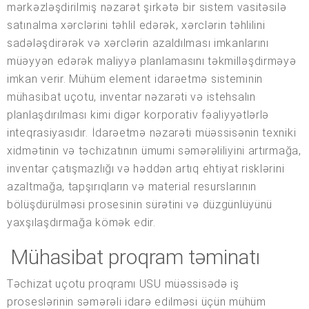
mərkəzləşdirilmiş nəzarət şirkətə bir sistem vasitəsilə
satınalma xərclərini təhlil edərək, xərclərin təhlilini
sadələşdirərək və xərclərin azaldılması imkanlarını
müəyyən edərək maliyyə planlamasını təkmilləşdirməyə
imkan verir. Mühüm element idarəetmə sisteminin
mühasibat uçotu, inventar nəzarəti və istehsalın
planlaşdırılması kimi digər korporativ fəaliyyətlərlə
inteqrasiyasıdır. İdarəetmə nəzarəti müəssisənin texniki
xidmətinin və təchizatının ümumi səmərəliliyini artırmağa,
inventar çatışmazlığı və həddən artıq ehtiyat risklərini
azaltmağa, tapşırıqların və material resurslarının
bölüşdürülməsi prosesinin sürətini və düzgünlüyünü
yaxşılaşdırmağa kömək edir.
Mühasibat proqram təminatı
Təchizat uçotu proqramı USU müəssisədə iş
proseslərinin səmərəli idarə edilməsi üçün mühüm