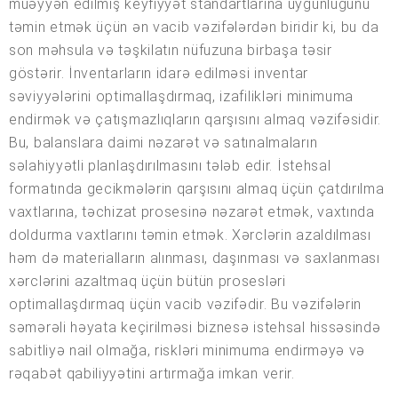
müəyyən edilmiş keyfiyyət standartlarına uyğunluğunu
təmin etmək üçün ən vacib vəzifələrdən biridir ki, bu da
son məhsula və təşkilatın nüfuzuna birbaşa təsir
göstərir. İnventarların idarə edilməsi inventar
səviyyələrini optimallaşdırmaq, izafilikləri minimuma
endirmək və çatışmazlıqların qarşısını almaq vəzifəsidir.
Bu, balanslara daimi nəzarət və satınalmaların
səlahiyyətli planlaşdırılmasını tələb edir. İstehsal
formatında gecikmələrin qarşısını almaq üçün çatdırılma
vaxtlarına, təchizat prosesinə nəzarət etmək, vaxtında
doldurma vaxtlarını təmin etmək. Xərclərin azaldılması
həm də materialların alınması, daşınması və saxlanması
xərclərini azaltmaq üçün bütün prosesləri
optimallaşdırmaq üçün vacib vəzifədir. Bu vəzifələrin
səmərəli həyata keçirilməsi biznesə istehsal hissəsində
sabitliyə nail olmağa, riskləri minimuma endirməyə və
rəqabət qabiliyyətini artırmağa imkan verir.