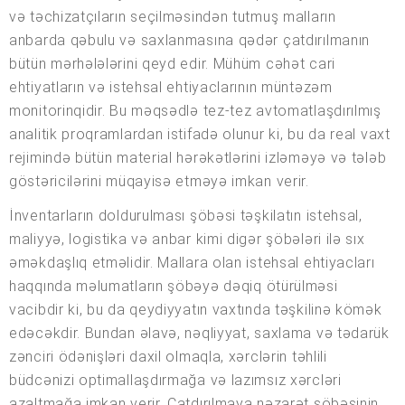
və təchizatçıların seçilməsindən tutmuş malların
anbarda qəbulu və saxlanmasına qədər çatdırılmanın
bütün mərhələlərini qeyd edir. Mühüm cəhət cari
ehtiyatların və istehsal ehtiyaclarının müntəzəm
monitorinqidir. Bu məqsədlə tez-tez avtomatlaşdırılmış
analitik proqramlardan istifadə olunur ki, bu da real vaxt
rejimində bütün material hərəkətlərini izləməyə və tələb
göstəricilərini müqayisə etməyə imkan verir.
İnventarların doldurulması şöbəsi təşkilatın istehsal,
maliyyə, logistika və anbar kimi digər şöbələri ilə sıx
əməkdaşlıq etməlidir. Mallara olan istehsal ehtiyacları
haqqında məlumatların şöbəyə dəqiq ötürülməsi
vacibdir ki, bu da qeydiyyatın vaxtında təşkilinə kömək
edəcəkdir. Bundan əlavə, nəqliyyat, saxlama və tədarük
zənciri ödənişləri daxil olmaqla, xərclərin təhlili
büdcənizi optimallaşdırmağa və lazımsız xərcləri
azaltmağa imkan verir. Çatdırılmaya nəzarət şöbəsinin