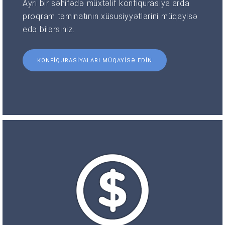
Ayrı bir səhifədə müxtəlif konfiqurasiyalarda
proqram təminatının xüsusiyyətlərini müqayisə
edə bilərsiniz.
KONFIQURASIYALARI MÜQAYISƏ EDIN