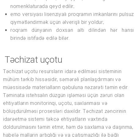
nomenklaturada qeyd edilir;
emo versiyası lisenziyalı proqramın imkanlarını pulsuz
qiymətləndirmək üçün əlverişli bir yoldur;
roqram dünyanın doxsan altı dilindən hər hansı
birində istifadə edilə bilər.
Təchizat uçotu
Təchizat uçotu resursların idarə edilməsi sisteminin
mühüm tərkib hissəsidir, səmərəli planlaşdırmanı və
müəssisədə materialların qəbuluna nəzarəti təmin edir.
Təminata istehsalın düzgün işləməsi üçün zəruri olan
ehtiyatların monitorinqi, uçotu, saxlanması və
bölüşdürülməsi prosesləri daxildir. Təchizat zəncirinin
idarəetmə sistemi təkcə ehtiyatların vaxtında
doldurulmasını təmin etmir, həm də saxlama və daşınma,
habelə malların artıqlığı və ya çatışmazlığı ilə bağlı