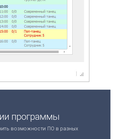
ции программы
нить возможности ПО в разных