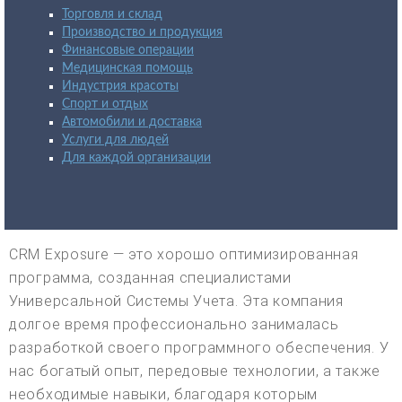
Торговля и склад
Производство и продукция
Финансовые операции
Медицинская помощь
Индустрия красоты
Спорт и отдых
Автомобили и доставка
Услуги для людей
Для каждой организации
CRM Exposure — это хорошо оптимизированная
программа, созданная специалистами
Универсальной Системы Учета. Эта компания
долгое время профессионально занималась
разработкой своего программного обеспечения. У
нас богатый опыт, передовые технологии, а также
необходимые навыки, благодаря которым