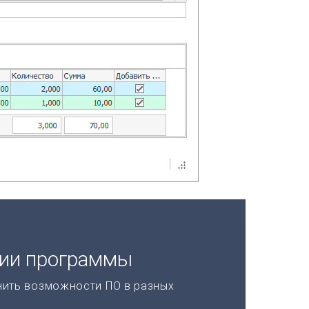
ции программы
нить возможности ПО в разных