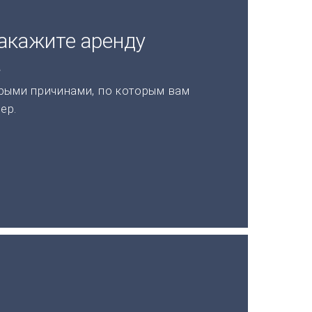
акажите аренду
а
рыми причинами, по которым вам
ер.