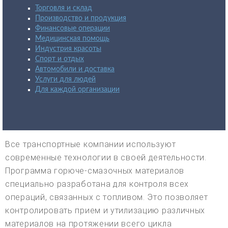
Торговля и склад
Производство и продукция
Финансовые операции
Медицинская помощь
Индустрия красоты
Спорт и отдых
Автомобили и доставка
Услуги для людей
Для каждой организации
Все транспортные компании используют
современные технологии в своей деятельности.
Программа горюче-смазочных материалов
специально разработана для контроля всех
операций, связанных с топливом. Это позволяет
контролировать прием и утилизацию различных
материалов на протяжении всего цикла