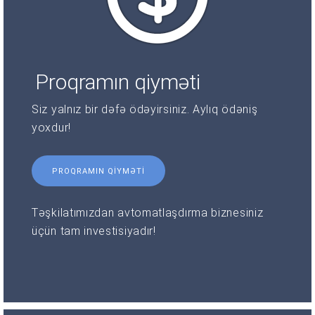
Proqramın qiyməti
Siz yalnız bir dəfə ödəyirsiniz. Aylıq ödəniş
yoxdur!
PROQRAMIN QIYMƏTI
Təşkilatımızdan avtomatlaşdırma biznesiniz
üçün tam investisiyadır!