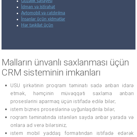
Gözəllik sənayesi
İdman və istirahət
Avtomobil və çatdırılma
İnsanlar üçün xidmətlər
Hər təşkilat üçün
Malların ünvanlı saxlanması üçün
CRM sisteminin imkanları
USU şirkətinin proqram təminatı sadə anbarı idarə
etmək, həmçinin müvəqqəti saxlama anbarı
proseslərini aparmaq üçün istifadə edilə bilər;
istem biznes proseslərinə uyğunlaşdırıla bilər;
roqram təminatında istənilən sayda anbar yarada və
onlara ad verə bilərsiniz;
istem mobil yaddaş formatından istifadə edərək