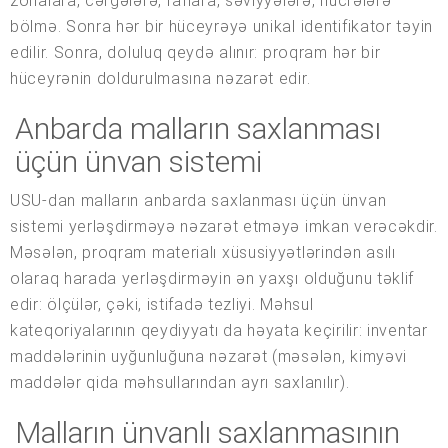
zonalara, cərgələrə, raflara, səviyyələrə, hücrələrə
bölmə. Sonra hər bir hüceyrəyə unikal identifikator təyin
edilir. Sonra, doluluq qeydə alınır: proqram hər bir
hüceyrənin doldurulmasına nəzarət edir.
Anbarda malların saxlanması
üçün ünvan sistemi
USU-dan malların anbarda saxlanması üçün ünvan
sistemi yerləşdirməyə nəzarət etməyə imkan verəcəkdir.
Məsələn, proqram materialı xüsusiyyətlərindən asılı
olaraq harada yerləşdirməyin ən yaxşı olduğunu təklif
edir: ölçülər, çəki, istifadə tezliyi. Məhsul
kateqoriyalarının qeydiyyatı da həyata keçirilir: inventar
maddələrinin uyğunluğuna nəzarət (məsələn, kimyəvi
maddələr qida məhsullarından ayrı saxlanılır).
Malların ünvanlı saxlanmasının