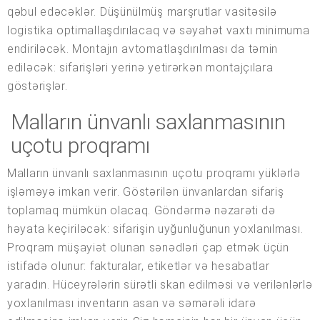
qəbul edəcəklər. Düşünülmüş marşrutlar vasitəsilə
logistika optimallaşdırılacaq və səyahət vaxtı minimuma
endiriləcək. Montajın avtomatlaşdırılması da təmin
ediləcək: sifarişləri yerinə yetirərkən montajçılara
göstərişlər.
Malların ünvanlı saxlanmasının
uçotu proqramı
Malların ünvanlı saxlanmasının uçotu proqramı yüklərlə
işləməyə imkan verir. Göstərilən ünvanlardan sifariş
toplamaq mümkün olacaq. Göndərmə nəzarəti də
həyata keçiriləcək: sifarişin uyğunluğunun yoxlanılması.
Proqram müşayiət olunan sənədləri çap etmək üçün
istifadə olunur: fakturalar, etiketlər və hesabatlar
yaradın. Hüceyrələrin sürətli skan edilməsi və verilənlərlə
yoxlanılması inventarın asan və səmərəli idarə