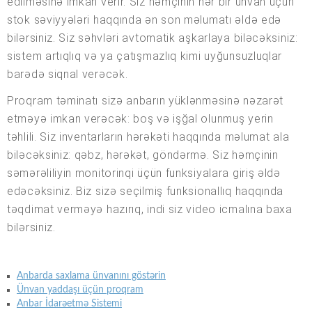
edilməsinə imkan verir. Siz həmçinin hər bir ünvan üçün
stok səviyyələri haqqında ən son məlumatı əldə edə
bilərsiniz. Siz səhvləri avtomatik aşkarlaya biləcəksiniz:
sistem artıqlıq və ya çatışmazlıq kimi uyğunsuzluqlar
barədə siqnal verəcək.
Proqram təminatı sizə anbarın yüklənməsinə nəzarət
etməyə imkan verəcək: boş və işğal olunmuş yerin
təhlili. Siz inventarların hərəkəti haqqında məlumat ala
biləcəksiniz: qəbz, hərəkət, göndərmə. Siz həmçinin
səmərəliliyin monitorinqi üçün funksiyalara giriş əldə
edəcəksiniz. Biz sizə seçilmiş funksionallıq haqqında
təqdimat verməyə hazırıq, indi siz video icmalına baxa
bilərsiniz.
Anbarda saxlama ünvanını göstərin
Ünvan yaddaşı üçün proqram
Anbar İdarəetmə Sistemi