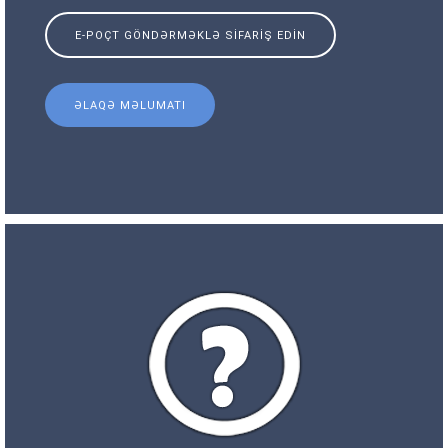
E-POÇT GÖNDƏRMƏKLƏ SIFARIŞ EDIN
ƏLAQƏ MƏLUMATI