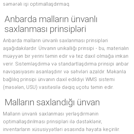
səmərəli işi optimallaşdırmaq.
Anbarda malların ünvanlı
saxlanması prinsipləri
Anbarda malların ünvanlı saxlanması prinsipləri
aşağıdakılardır. Ünvanın unikallığı prinsipi - bu, materialın
müəyyən bir yerini təmin edir və tez daxil olmağa imkan
verir. Sistemləşdirmə və standartlaşdırma prinsipi anbar
naviqasiyasını asanlaşdırır və səhvləri azaldır. Məkanla
bağlılıq prinsipi ünvanın daxil edildiyi WMS sistemi
(məsələn, USU) vasitəsilə dəqiq uçotu təmin edir.
Malların saxlandığı ünvan
Malların ünvanlı saxlanması yerləşdirmənin
optimallaşdırılması prinsipləri ilə dəstəklənir,
inventarların xüsusiyyətləri əsasında həyata keçirilir.