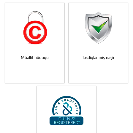
Müəllif hüququ
Təsdiqlənmiş naşir