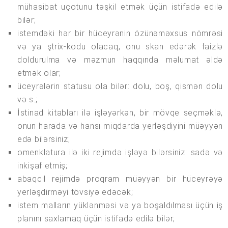
mühasibat uçotunu təşkil etmək üçün istifadə edilə
bilər;
istemdəki hər bir hüceyrənin özünəməxsus nömrəsi
və ya ştrix-kodu olacaq, onu skan edərək faizlə
doldurulma və məzmun haqqında məlumat əldə
etmək olar;
üceyrələrin statusu ola bilər: dolu, boş, qismən dolu
və s.;
İstinad kitabları ilə işləyərkən, bir mövqe seçməklə,
onun harada və hansı miqdarda yerləşdiyini müəyyən
edə bilərsiniz;
omenklatura ilə iki rejimdə işləyə bilərsiniz: sadə və
inkişaf etmiş;
abaqcıl rejimdə proqram müəyyən bir hüceyrəyə
yerləşdirməyi tövsiyə edəcək;
istem malların yüklənməsi və ya boşaldılması üçün iş
planını saxlamaq üçün istifadə edilə bilər;