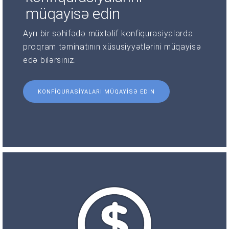
müqayisə edin
Ayrı bir səhifədə müxtəlif konfiqurasiyalarda
proqram təminatının xüsusiyyətlərini müqayisə
edə bilərsiniz.
KONFIQURASIYALARI MÜQAYISƏ EDIN