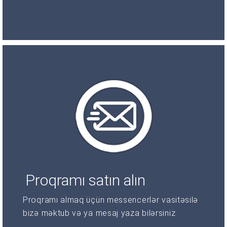
Proqramı satın alın
Proqramı almaq üçün messencerlər vasitəsilə
bizə məktub və ya mesaj yaza bilərsiniz