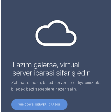
Lazım gələrsə, virtual
server icarəsi sifariş edin
Zəhmət olmasa, bulud serverinə ehtiyacınız ola
biləcək bəzi səbəblərə nəzər salın.
WINDOWS SERVER ICARƏSI