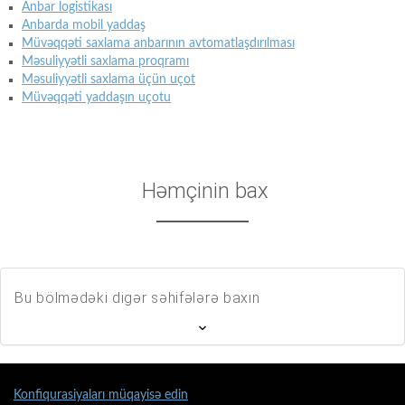
Anbar logistikası
Anbarda mobil yaddaş
Müvəqqəti saxlama anbarının avtomatlaşdırılması
Məsuliyyətli saxlama proqramı
Məsuliyyətli saxlama üçün uçot
Müvəqqəti yaddaşın uçotu
Həmçinin bax
Bu bölmədəki digər səhifələrə baxın
Konfiqurasiyaları müqayisə edin