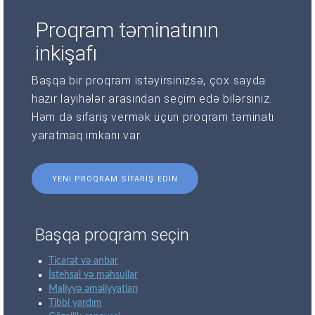
Proqram təminatının
inkişafı
Başqa bir proqram istəyirsinizsə, çox sayda
hazır layihələr arasından seçim edə bilərsiniz.
Həm də sifariş vermək üçün proqram təminatı
yaratmaq imkanı var.
YENI PROQRAM SIFARIŞ EDIN
Başqa proqram seçin
Ticarət və anbar
İstehsal və məhsullar
Maliyyə əməliyyatları
Tibbi yardım