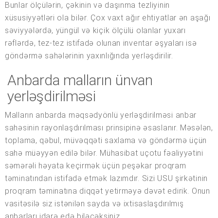
Bunlar ölçülərin, çəkinin və daşınma tezliyinin
xüsusiyyətləri ola bilər. Çox vaxt ağır ehtiyatlar ən aşağı
səviyyələrdə, yüngül və kiçik ölçülü olanlar yuxarı
rəflərdə, tez-tez istifadə olunan inventar əşyaları isə
göndərmə sahələrinin yaxınlığında yerləşdirilir.
Anbarda malların ünvan
yerləşdirilməsi
Malların anbarda məqsədyönlü yerləşdirilməsi anbar
sahəsinin rayonlaşdırılması prinsipinə əsaslanır. Məsələn,
toplama, qəbul, müvəqqəti saxlama və göndərmə üçün
sahə müəyyən edilə bilər. Mühasibat uçotu fəaliyyətini
səmərəli həyata keçirmək üçün peşəkar proqram
təminatından istifadə etmək lazımdır. Sizi USU şirkətinin
proqram təminatına diqqət yetirməyə dəvət edirik. Onun
vasitəsilə siz istənilən sayda və ixtisaslaşdırılmış
anbarları idarə edə biləcəksiniz.