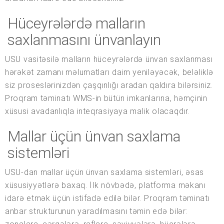
Hüceyrələrdə malların
saxlanmasını ünvanlayın
USU vasitəsilə malların hüceyrələrdə ünvan saxlanması
hərəkət zamanı məlumatları daim yeniləyəcək, beləliklə
siz proseslərinizdən çaşqınlığı aradan qaldıra bilərsiniz.
Proqram təminatı WMS-in bütün imkanlarına, həmçinin
xüsusi avadanlıqla inteqrasiyaya malik olacaqdır.
Mallar üçün ünvan saxlama
sistemləri
USU-dan mallar üçün ünvan saxlama sistemləri, əsas
xüsusiyyətlərə baxaq. İlk növbədə, platforma məkanı
idarə etmək üçün istifadə edilə bilər. Proqram təminatı
anbar strukturunun yaradılmasını təmin edə bilər: