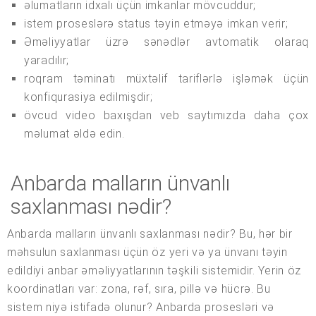
əlumatların idxalı üçün imkanlar mövcuddur;
istem proseslərə status təyin etməyə imkan verir;
Əməliyyatlar üzrə sənədlər avtomatik olaraq
yaradılır;
roqram təminatı müxtəlif tariflərlə işləmək üçün
konfiqurasiya edilmişdir;
övcud video baxışdan veb saytımızda daha çox
məlumat əldə edin.
Anbarda malların ünvanlı
saxlanması nədir?
Anbarda malların ünvanlı saxlanması nədir? Bu, hər bir
məhsulun saxlanması üçün öz yeri və ya ünvanı təyin
edildiyi anbar əməliyyatlarının təşkili sistemidir. Yerin öz
koordinatları var: zona, rəf, sıra, pillə və hücrə. Bu
sistem niyə istifadə olunur? Anbarda prosesləri və