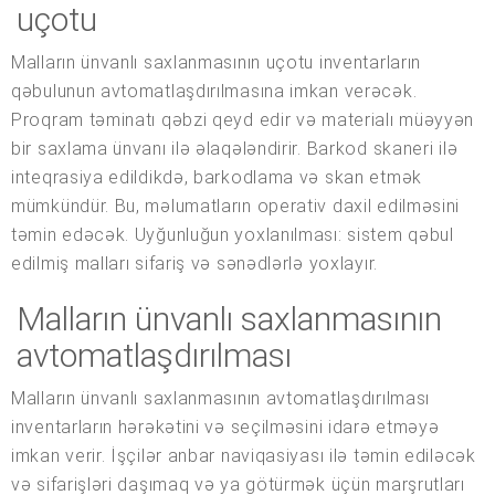
uçotu
Malların ünvanlı saxlanmasının uçotu inventarların
qəbulunun avtomatlaşdırılmasına imkan verəcək.
Proqram təminatı qəbzi qeyd edir və materialı müəyyən
bir saxlama ünvanı ilə əlaqələndirir. Barkod skaneri ilə
inteqrasiya edildikdə, barkodlama və skan etmək
mümkündür. Bu, məlumatların operativ daxil edilməsini
təmin edəcək. Uyğunluğun yoxlanılması: sistem qəbul
edilmiş malları sifariş və sənədlərlə yoxlayır.
Malların ünvanlı saxlanmasının
avtomatlaşdırılması
Malların ünvanlı saxlanmasının avtomatlaşdırılması
inventarların hərəkətini və seçilməsini idarə etməyə
imkan verir. İşçilər anbar naviqasiyası ilə təmin ediləcək
və sifarişləri daşımaq və ya götürmək üçün marşrutları