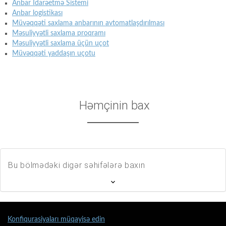
Anbar İdarəetmə Sistemi
Anbar logistikası
Müvəqqəti saxlama anbarının avtomatlaşdırılması
Məsuliyyətli saxlama proqramı
Məsuliyyətli saxlama üçün uçot
Müvəqqəti yaddaşın uçotu
Həmçinin bax
Bu bölmədəki digər səhifələrə baxın
Konfiqurasiyaları müqayisə edin