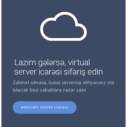
Lazım gələrsə, virtual
server icarəsi sifariş edin
Zəhmət olmasa, bulud serverinə ehtiyacınız ola
biləcək bəzi səbəblərə nəzər salın.
WINDOWS SERVER ICARƏSI