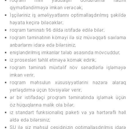
roqram mini yaddaşın doldurulma faizini
qiymətləndirməyə imkan verəcək;
İşçiləriniz iş əməliyyatlarını optimallaşdırılmış şəkildə
həyata keçirə biləcəklər;
roqram təminatı 96 dildə istifadə edilə bilər;
roqram təminatının köməyi ilə siz müvəqqəti saxlama
anbarlarını idarə edə bilərsiniz;
enişləndirilmiş imkanlar tələb əsasında mövcuddur;
iz prosesləri təhlil etməyə kömək edirik;
roqram təminatı müxtəlif növ sənədlərlə işləməyə
imkan verir;
roqram məhsulun xüsusiyyətlərini nəzərə alaraq
yerləşdirmə üçün tövsiyələr verir;
ər bir istifadəçi proqram təminatında işləmək üçün
öz hüquqlarına malik ola bilər;
iz standart funksionallıq paketi və ya hərtərəfli həll
əldə edə bilərsiniz;
SU ilə siz məhsul çeşidinizin optimallaşdırılmış idarə