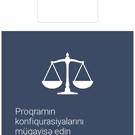
Proqramın
konfiqurasiyalarını
müqayisə edin