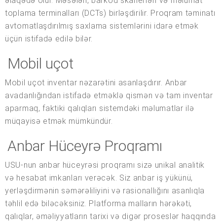
əlaqədə olur. Məsələn, barkod skanerləri və məlumat
toplama terminalları (DCTs) birləşdirilir. Proqram təminatı
avtomatlaşdırılmış saxlama sistemlərini idarə etmək
üçün istifadə edilə bilər.
Mobil uçot
Mobil uçot inventar nəzarətini asanlaşdırır. Anbar
avadanlığından istifadə etməklə qismən və tam inventar
aparmaq, faktiki qalıqları sistemdəki məlumatlar ilə
müqayisə etmək mümkündür.
Anbar Hüceyrə Proqramı
USU-nun anbar hüceyrəsi proqramı sizə unikal analitik
və hesabat imkanları verəcək. Siz anbar iş yükünü,
yerləşdirmənin səmərəliliyini və rasionallığını asanlıqla
təhlil edə biləcəksiniz. Platforma malların hərəkəti,
qalıqlar, əməliyyatların tarixi və digər proseslər haqqında