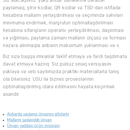
Siz alacaqsınız: yükü anbar sahələrinə bərabər
paylamaq, ştrix-kodlar, QR kodlar və TSD-dən istifadə
hesabına malların yerləşdirilməsi və seçimində səhvləri
minimuma endirmək, marşrutun optimallaşdırılması
hesabına sifarişlərin operativ yerləşdirilməsi, daşınması
və yığılması, paylama zamanı malların ölçüsü və forması
nəzərə alınmaqla anbarın maksimum yüklənməsi və s.
Biz sizə başqa imkanlar təklif etməyə və fərdi təqdimata
dəvət etməyə hazırıq. Siz pulsuz sınaq versiyasını
yükləyə və veb saytımızda praktiki materiallarla tanış
ola bilərsiniz. USU ilə biznes proseslərinin
optimallaşdırılmış idarə edilməsini həyata keçirmək
asandır.
Anbarda saxlama ünvanını göstərin
Malların saxlandığı ünvan
Ünvan yaddaşı üçün proqram