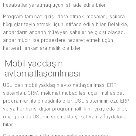
hesabatlar yaratmaq üçün istifadə edilə bilər.
Proqram təminatı girişi idarə etmək, məsələn, işçilərə
hüquqlar təyin etmək üçün istifadə edilə bilər. Beləliklə,
anbardarın anbarın müəyyən sahələrinə çıxışı olacaq,
anbar müdiri isə proseslərə nəzarət etmək üçün
hərtərəfli imkanlara malik ola bilər.
Mobil yaddaşın
avtomatlaşdırılması
USU-dan mobil yaddaşın avtomatlaşdırılması ERP
sistemləri, CRM, məlumat mübadiləsi üçün mühasibat
proqramları ilə birləşdirilə bilər. USU sisteminin özü ERP
və ya hər hansı digər proqram həlli kimi çıxış edə bilər,
ona görə də USU-nu seçməklə şirkət yalnız faydalana
bilər.