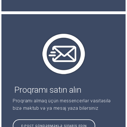
Proqramı satın alın
Proqramı almaq üçün messencerlər vasitəsilə
bizə məktub və ya mesaj yaza bilərsiniz
E-POÇT GÖNDƏRMƏKLƏ SIFARIŞ EDIN