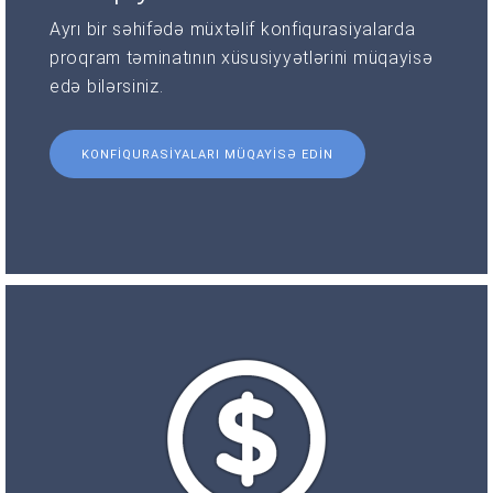
Ayrı bir səhifədə müxtəlif konfiqurasiyalarda
proqram təminatının xüsusiyyətlərini müqayisə
edə bilərsiniz.
KONFIQURASIYALARI MÜQAYISƏ EDIN