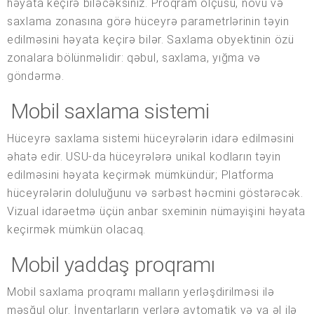
həyata keçirə biləcəksiniz. Proqram ölçüsü, növü və
saxlama zonasına görə hüceyrə parametrlərinin təyin
edilməsini həyata keçirə bilər. Saxlama obyektinin özü
zonalara bölünməlidir: qəbul, saxlama, yığma və
göndərmə.
Mobil saxlama sistemi
Hüceyrə saxlama sistemi hüceyrələrin idarə edilməsini
əhatə edir. USU-da hüceyrələrə unikal kodların təyin
edilməsini həyata keçirmək mümkündür; Platforma
hüceyrələrin doluluğunu və sərbəst həcmini göstərəcək.
Vizual idarəetmə üçün anbar sxeminin nümayişini həyata
keçirmək mümkün olacaq.
Mobil yaddaş proqramı
Mobil saxlama proqramı malların yerləşdirilməsi ilə
məşğul olur. İnventarların yerlərə avtomatik və ya əl ilə