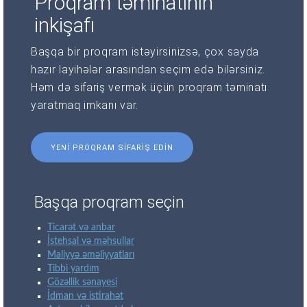
Proqram təminatının
inkişafı
Başqa bir proqram istəyirsinizsə, çox sayda
hazır layihələr arasından seçim edə bilərsiniz.
Həm də sifariş vermək üçün proqram təminatı
yaratmaq imkanı var.
YENI PROQRAM SIFARIŞ EDIN
Başqa proqram seçin
Ticarət və anbar
İstehsal və məhsullar
Maliyyə əməliyyatları
Tibbi yardım
Gözəllik sənayesi
İdman və istirahət