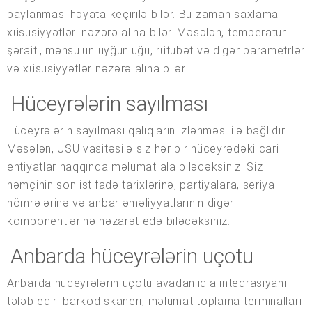
paylanması həyata keçirilə bilər. Bu zaman saxlama
xüsusiyyətləri nəzərə alına bilər. Məsələn, temperatur
şəraiti, məhsulun uyğunluğu, rütubət və digər parametrlər
və xüsusiyyətlər nəzərə alına bilər.
Hüceyrələrin sayılması
Hüceyrələrin sayılması qalıqların izlənməsi ilə bağlıdır.
Məsələn, USU vasitəsilə siz hər bir hüceyrədəki cari
ehtiyatlar haqqında məlumat ala biləcəksiniz. Siz
həmçinin son istifadə tarixlərinə, partiyalara, seriya
nömrələrinə və anbar əməliyyatlarının digər
komponentlərinə nəzarət edə biləcəksiniz.
Anbarda hüceyrələrin uçotu
Anbarda hüceyrələrin uçotu avadanlıqla inteqrasiyanı
tələb edir: barkod skaneri, məlumat toplama terminalları