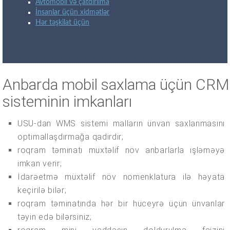
Avtomobil və çatdırılma
İnsanlar üçün xidmətlər
Hər təşkilat üçün
Anbarda mobil saxlama üçün CRM
sisteminin imkanları
USU-dan WMS sistemi malların ünvan saxlanmasını
optimallaşdırmağa qadirdir;
roqram təminatı müxtəlif növ anbarlarla işləməyə
imkan verir;
İdarəetmə müxtəlif növ nomenklatura ilə həyata
keçirilə bilər;
roqram təminatında hər bir hüceyrə üçün ünvanlar
təyin edə bilərsiniz;