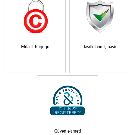
Müəllif hüququ
Təsdiqlənmiş naşir
Güvən əlaməti