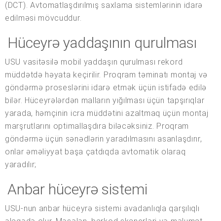
(DCT). Avtomatlaşdırılmış saxlama sistemlərinin idarə
edilməsi mövcuddur.
Hüceyrə yaddaşının qurulması
USU vasitəsilə mobil yaddaşın qurulması rekord
müddətdə həyata keçirilir. Proqram təminatı montaj və
göndərmə proseslərini idarə etmək üçün istifadə edilə
bilər. Hüceyrələrdən malların yığılması üçün tapşırıqlar
yarada, həmçinin icra müddətini azaltmaq üçün montaj
marşrutlarını optimallaşdıra biləcəksiniz. Proqram
göndərmə üçün sənədlərin yaradılmasını asanlaşdırır,
onlar əməliyyat başa çatdıqda avtomatik olaraq
yaradılır;
Anbar hüceyrə sistemi
USU-nun anbar hüceyrə sistemi avadanlıqla qarşılıqlı