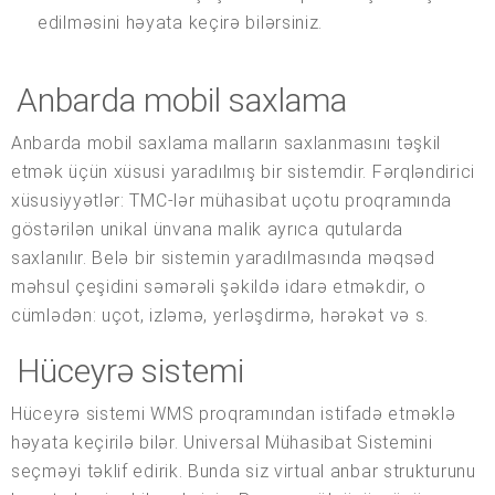
edilməsini həyata keçirə bilərsiniz.
Anbarda mobil saxlama
Anbarda mobil saxlama malların saxlanmasını təşkil
etmək üçün xüsusi yaradılmış bir sistemdir. Fərqləndirici
xüsusiyyətlər: TMC-lər mühasibat uçotu proqramında
göstərilən unikal ünvana malik ayrıca qutularda
saxlanılır. Belə bir sistemin yaradılmasında məqsəd
məhsul çeşidini səmərəli şəkildə idarə etməkdir, o
cümlədən: uçot, izləmə, yerləşdirmə, hərəkət və s.
Hüceyrə sistemi
Hüceyrə sistemi WMS proqramından istifadə etməklə
həyata keçirilə bilər. Universal Mühasibat Sistemini
seçməyi təklif edirik. Bunda siz virtual anbar strukturunu