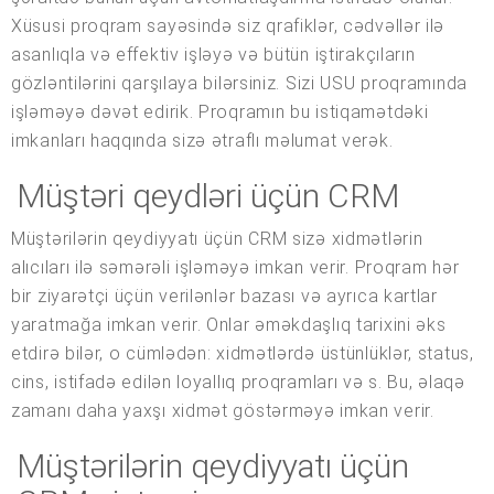
Xüsusi proqram sayəsində siz qrafiklər, cədvəllər ilə
asanlıqla və effektiv işləyə və bütün iştirakçıların
gözləntilərini qarşılaya bilərsiniz. Sizi USU proqramında
işləməyə dəvət edirik. Proqramın bu istiqamətdəki
imkanları haqqında sizə ətraflı məlumat verək.
Müştəri qeydləri üçün CRM
Müştərilərin qeydiyyatı üçün CRM sizə xidmətlərin
alıcıları ilə səmərəli işləməyə imkan verir. Proqram hər
bir ziyarətçi üçün verilənlər bazası və ayrıca kartlar
yaratmağa imkan verir. Onlar əməkdaşlıq tarixini əks
etdirə bilər, o cümlədən: xidmətlərdə üstünlüklər, status,
cins, istifadə edilən loyallıq proqramları və s. Bu, əlaqə
zamanı daha yaxşı xidmət göstərməyə imkan verir.
Müştərilərin qeydiyyatı üçün