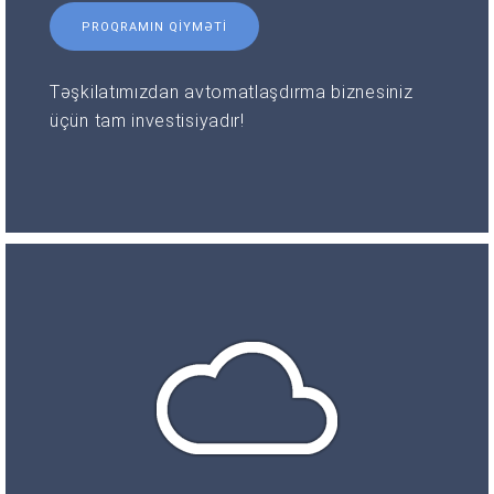
PROQRAMIN QIYMƏTI
Təşkilatımızdan avtomatlaşdırma biznesiniz
üçün tam investisiyadır!