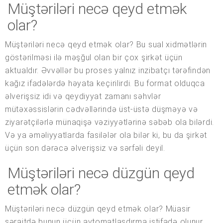
Müştəriləri necə qeyd etmək
olar?
Müştəriləri necə qeyd etmək olar? Bu sual xidmətlərin
göstərilməsi ilə məşğul olan bir çox şirkət üçün
aktualdır. Əvvəllər bu proses yalnız inzibatçı tərəfindən
kağız ifadələrdə həyata keçirilirdi. Bu format olduqca
əlverişsiz idi və qeydiyyat zamanı səhvlər
mütəxəssislərin cədvəllərində üst-üstə düşməyə və
ziyarətçilərlə münaqişə vəziyyətlərinə səbəb ola bilərdi.
Və ya əməliyyatlarda fasilələr ola bilər ki, bu da şirkət
üçün son dərəcə əlverişsiz və sərfəli deyil.
Müştəriləri necə düzgün qeyd
etmək olar?
Müştəriləri necə düzgün qeyd etmək olar? Müasir
şəraitdə bunun üçün avtomatlaşdırma istifadə olunur.