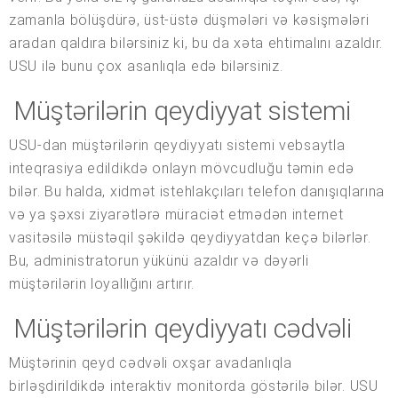
zamanla bölüşdürə, üst-üstə düşmələri və kəsişmələri
aradan qaldıra bilərsiniz ki, bu da xəta ehtimalını azaldır.
USU ilə bunu çox asanlıqla edə bilərsiniz.
Müştərilərin qeydiyyat sistemi
USU-dan müştərilərin qeydiyyatı sistemi vebsaytla
inteqrasiya edildikdə onlayn mövcudluğu təmin edə
bilər. Bu halda, xidmət istehlakçıları telefon danışıqlarına
və ya şəxsi ziyarətlərə müraciət etmədən internet
vasitəsilə müstəqil şəkildə qeydiyyatdan keçə bilərlər.
Bu, administratorun yükünü azaldır və dəyərli
müştərilərin loyallığını artırır.
Müştərilərin qeydiyyatı cədvəli
Müştərinin qeyd cədvəli oxşar avadanlıqla
birləşdirildikdə interaktiv monitorda göstərilə bilər. USU