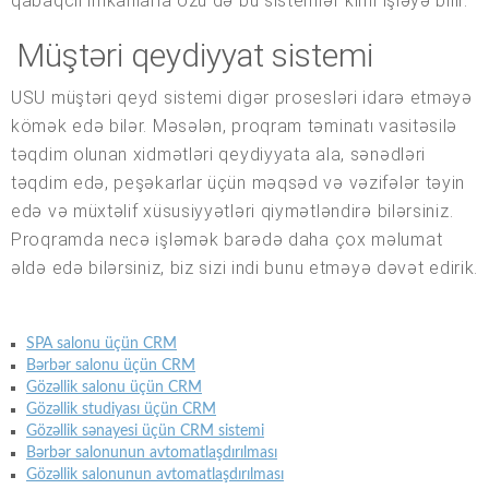
qabaqcıl imkanlarla özü də bu sistemlər kimi işləyə bilir.
Müştəri qeydiyyat sistemi
USU müştəri qeyd sistemi digər prosesləri idarə etməyə
kömək edə bilər. Məsələn, proqram təminatı vasitəsilə
təqdim olunan xidmətləri qeydiyyata ala, sənədləri
təqdim edə, peşəkarlar üçün məqsəd və vəzifələr təyin
edə və müxtəlif xüsusiyyətləri qiymətləndirə bilərsiniz.
Proqramda necə işləmək barədə daha çox məlumat
əldə edə bilərsiniz, biz sizi indi bunu etməyə dəvət edirik.
SPA salonu üçün CRM
Bərbər salonu üçün CRM
Gözəllik salonu üçün CRM
Gözəllik studiyası üçün CRM
Gözəllik sənayesi üçün CRM sistemi
Bərbər salonunun avtomatlaşdırılması
Gözəllik salonunun avtomatlaşdırılması