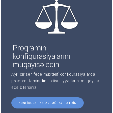
Proqramın
konfiqurasiyalarını
müqayisə edin
Ayrı bir səhifədə müxtəlif konfiqurasiyalarda
proqram təminatının xüsusiyyətlərini müqayisə
edə bilərsiniz.
KONFIQURASIYALARI MÜQAYISƏ EDIN