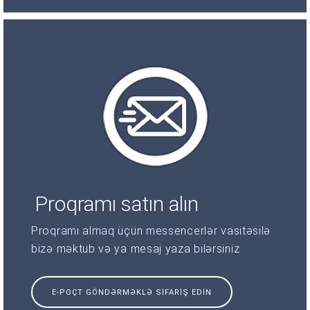
Proqramı satın alın
Proqramı almaq üçün messencerlər vasitəsilə
bizə məktub və ya mesaj yaza bilərsiniz
E-POÇT GÖNDƏRMƏKLƏ SIFARIŞ EDIN