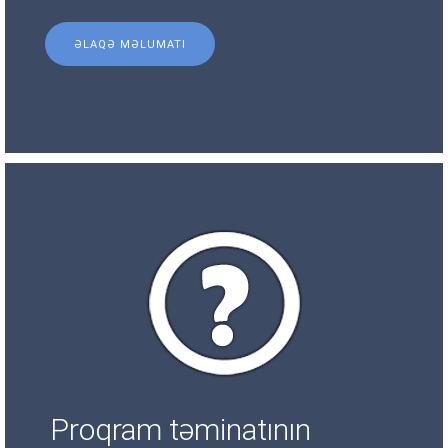
ƏLAQƏ MƏLUMATI
Proqram təminatının