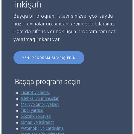
inkişafı
Başqa bir proqram istəyirsinizsə, çox sayda
hazır layihələr arasından seçim edə bilərsiniz.
Həm də sifariş vermək üçün proqram təminatı
yaratmaq imkanı var.
YENI PROQRAM SIFARIŞ EDIN
Başqa proqram seçin
Ticarət və anbar
İstehsal və məhsullar
Maliyyə əməliyyatları
Tibbi yardım
Gözəllik sənayesi
İdman və istirahət
Avtomobil və çatdırılma