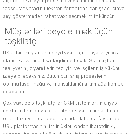
əlçatan qeydiyyat prosesi biznes haqqında müsbət
təəssürat yaradır. Elektron formatdan danışsaq, əlavə
səy göstərmədən rahat vaxt seçmək mümkündür.
Müştəriləri qeyd etmək üçün
təşkilatçı
USU-dan müştərilərin qeydiyyatı üçün təşkilatçı sizə
statistika və analitika təqdim edəcək. Siz müştəri
fəaliyyətini, ziyarətlərin tezliyini və işçilərin iş yükünü
izləyə biləcəksiniz. Bütün bunlar iş proseslərini
optimallaşdırmağa və məhsuldarlığı artırmağa kömək
edəcəkdir.
Çox vaxt belə təşkilatçılar CRM sistemləri, maliyyə
uçotu sistemləri və s. ilə inteqrasiya olunur ki, bu da
onları biznesin idarə edilməsində daha da faydalı edir.
USU platformasının üstünlükləri ondan ibarətdir ki,