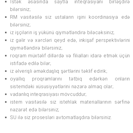
İstək əsasında saytla inteqrasiyanı birləşdirə
bilərsiniz;
RM vasitəsilə siz ustaların işini koordinasiya edə
bilərsiniz;
iz işçilərin iş yükünü qiymətləndirə biləcəksiniz;
iz gəlir və xərcləri qeyd edə, inkişaf perspektivlərini
qiymətləndirə bilərsiniz;
roqram müxtəlif dillərdə və filialları idarə etmək üçün
istifadə edilə bilər;
iz əlverişli əməkdaşlıq şərtlərini təklif edirik;
oyallıq proqramlarını tətbiq edərkən onların
sistemdəki xüsusiyyətlərini nəzərə almaq olar;
vadanlıq inteqrasiyası mövcuddur;
istem vasitəsilə siz istehlak materiallarının sərfinə
nəzarət edə bilərsiniz;
SU ilə siz prosesləri avtomatlaşdıra bilərsiniz.