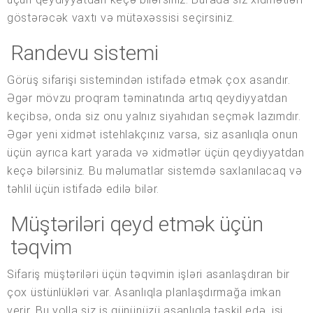
göstərəcək vaxtı və mütəxəssisi seçirsiniz.
Randevu sistemi
Görüş sifarişi sistemindən istifadə etmək çox asandır.
Əgər mövzu proqram təminatında artıq qeydiyyatdan
keçibsə, onda siz onu yalnız siyahıdan seçmək lazımdır.
Əgər yeni xidmət istehlakçınız varsa, siz asanlıqla onun
üçün ayrıca kart yarada və xidmətlər üçün qeydiyyatdan
keçə bilərsiniz. Bu məlumatlar sistemdə saxlanılacaq və
təhlil üçün istifadə edilə bilər.
Müştəriləri qeyd etmək üçün
təqvim
Sifariş müştəriləri üçün təqvimin işləri asanlaşdıran bir
çox üstünlükləri var. Asanlıqla planlaşdırmağa imkan
verir. Bu yolla siz iş gününüzü asanlıqla təşkil edə, işi