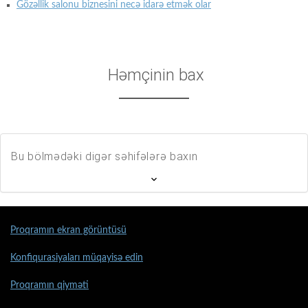
Gözəllik salonu biznesini necə idarə etmək olar
Həmçinin bax
Bu bölmədəki digər səhifələrə baxın
Proqramın ekran görüntüsü
Konfiqurasiyaları müqayisə edin
Proqramın qiyməti