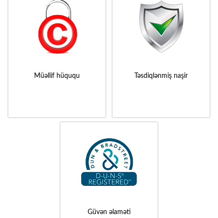
Müəllif hüququ
Təsdiqlənmiş naşir
Güvən əlaməti