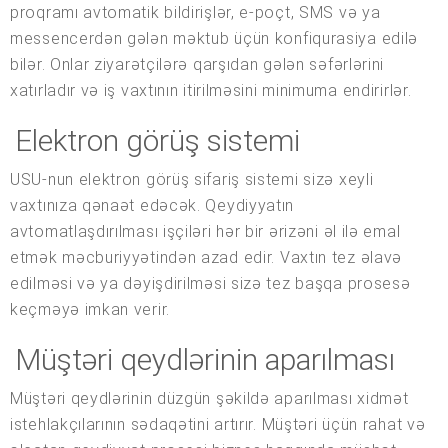
proqramı avtomatik bildirişlər, e-poçt, SMS və ya
messencerdən gələn məktub üçün konfiqurasiya edilə
bilər. Onlar ziyarətçilərə qarşıdan gələn səfərlərini
xatırladır və iş vaxtının itirilməsini minimuma endirirlər.
Elektron görüş sistemi
USU-nun elektron görüş sifariş sistemi sizə xeyli
vaxtınıza qənaət edəcək. Qeydiyyatın
avtomatlaşdırılması işçiləri hər bir ərizəni əl ilə emal
etmək məcburiyyətindən azad edir. Vaxtın tez əlavə
edilməsi və ya dəyişdirilməsi sizə tez başqa prosesə
keçməyə imkan verir.
Müştəri qeydlərinin aparılması
Müştəri qeydlərinin düzgün şəkildə aparılması xidmət
istehlakçılarının sədaqətini artırır. Müştəri üçün rahat və