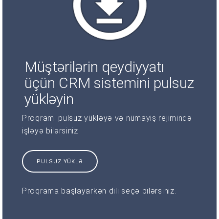
Müştərilərin qeydiyyatı
üçün CRM sistemini pulsuz
yükləyin
Proqramı pulsuz yükləyə və nümayiş rejimində
işləyə bilərsiniz
PULSUZ YÜKLƏ
Proqrama başlayarkən dili seçə bilərsiniz.