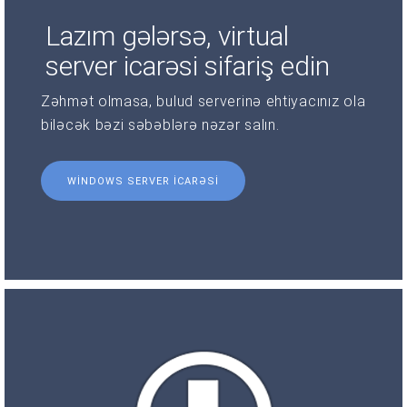
Lazım gələrsə, virtual
server icarəsi sifariş edin
Zəhmət olmasa, bulud serverinə ehtiyacınız ola
biləcək bəzi səbəblərə nəzər salın.
WINDOWS SERVER ICARƏSI