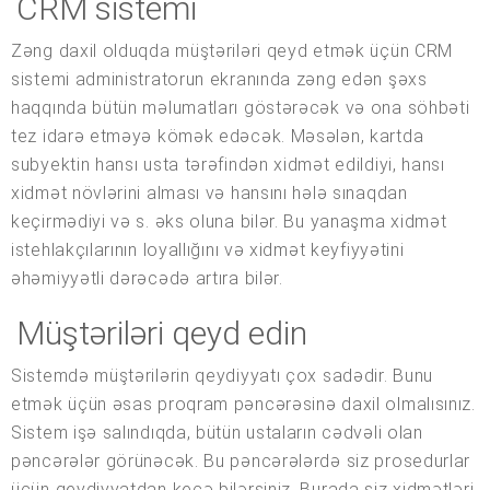
CRM sistemi
Zəng daxil olduqda müştəriləri qeyd etmək üçün CRM
sistemi administratorun ekranında zəng edən şəxs
haqqında bütün məlumatları göstərəcək və ona söhbəti
tez idarə etməyə kömək edəcək. Məsələn, kartda
subyektin hansı usta tərəfindən xidmət edildiyi, hansı
xidmət növlərini alması və hansını hələ sınaqdan
keçirmədiyi və s. əks oluna bilər. Bu yanaşma xidmət
istehlakçılarının loyallığını və xidmət keyfiyyətini
əhəmiyyətli dərəcədə artıra bilər.
Müştəriləri qeyd edin
Sistemdə müştərilərin qeydiyyatı çox sadədir. Bunu
etmək üçün əsas proqram pəncərəsinə daxil olmalısınız.
Sistem işə salındıqda, bütün ustaların cədvəli olan
pəncərələr görünəcək. Bu pəncərələrdə siz prosedurlar
üçün qeydiyyatdan keçə bilərsiniz. Burada siz xidmətləri