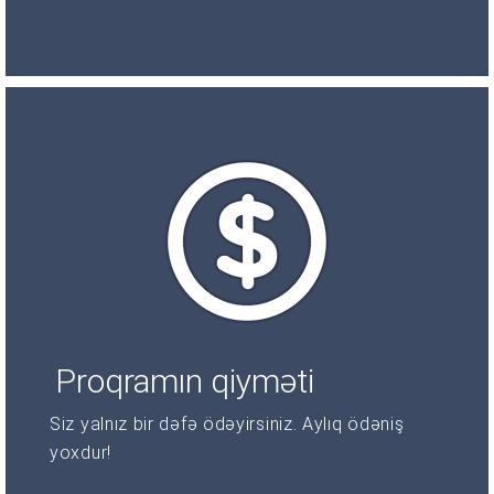
Proqramın qiyməti
Siz yalnız bir dəfə ödəyirsiniz. Aylıq ödəniş
yoxdur!