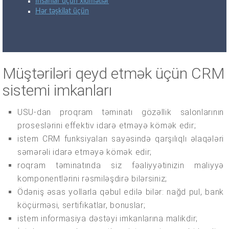
İnsanlar üçün xidmətlər
Hər təşkilat üçün
Müştəriləri qeyd etmək üçün CRM
sistemi imkanları
USU-dan proqram təminatı gözəllik salonlarının
proseslərini effektiv idarə etməyə kömək edir;
istem CRM funksiyaları sayəsində qarşılıqlı əlaqələri
səmərəli idarə etməyə kömək edir;
roqram təminatında siz fəaliyyətinizin maliyyə
komponentlərini rəsmiləşdirə bilərsiniz;
Ödəniş əsas yollarla qəbul edilə bilər: nağd pul, bank
köçürməsi, sertifikatlar, bonuslar;
istem informasiya dəstəyi imkanlarına malikdir;