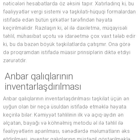
nəticələri hesabatlarda öz əksini tapır. Xatırladırıq ki, bu
fəaliyyətlər vergi sistemi və təşkilati-hüquqi formalardan
istifadə edən bütün şirkətlər tərəfindən həyata
keçirilməlidir. Razılaşın ki, əl ilə daxiletmə, müqayisəli
təhlil, mühasibat uçotu və idarəetmə çox vaxt tələb edir
ki, bu da bəzən böyük təşkilatlarda çatışmır. Ona görə
də proqramdan istifadə müasir prinsiplərin diktə etdiyi
zərurətdir.
Anbar qalıqlarının
inventarlaşdırılması
Anbar qalıqlarının inventarlaşdırılması təşkilat üçün ən
uyğun olan bir neçə üsuldan istifadə etməklə həyata
keçirilə bilər. Kəmiyyət təhlilinin ilk və açıq-aydın ən
əlçatan, bayağı və köhnəlmiş metodu əl ilə təhlil ilə
fəaliyyətlərin aparılması, sənədlərdə məlumatların əks
etdirilməsi, inventar qalıqlarının müstəqil göstərilməklə