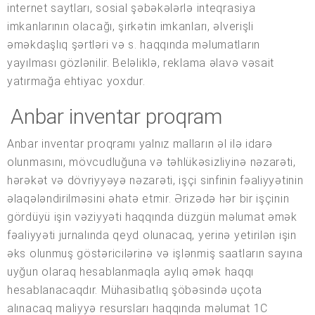
internet saytları, sosial şəbəkələrlə inteqrasiya
imkanlarının olacağı, şirkətin imkanları, əlverişli
əməkdaşlıq şərtləri və s. haqqında məlumatların
yayılması gözlənilir. Beləliklə, reklama əlavə vəsait
yatırmağa ehtiyac yoxdur.
Anbar inventar proqram
Anbar inventar proqramı yalnız malların əl ilə idarə
olunmasını, mövcudluğuna və təhlükəsizliyinə nəzarəti,
hərəkət və dövriyyəyə nəzarəti, işçi sinfinin fəaliyyətinin
əlaqələndirilməsini əhatə etmir. Ərizədə hər bir işçinin
gördüyü işin vəziyyəti haqqında düzgün məlumat əmək
fəaliyyəti jurnalında qeyd olunacaq, yerinə yetirilən işin
əks olunmuş göstəricilərinə və işlənmiş saatların sayına
uyğun olaraq hesablanmaqla aylıq əmək haqqı
hesablanacaqdır. Mühasibatlıq şöbəsində uçota
alınacaq maliyyə resursları haqqında məlumat 1C