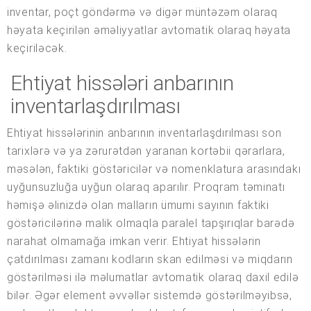
inventar, poçt göndərmə və digər müntəzəm olaraq
həyata keçirilən əməliyyatlar avtomatik olaraq həyata
keçiriləcək.
Ehtiyat hissələri anbarının
inventarlaşdırılması
Ehtiyat hissələrinin anbarının inventarlaşdırılması son
tarixlərə və ya zərurətdən yaranan kortəbii qərarlara,
məsələn, faktiki göstəricilər və nomenklatura arasındakı
uyğunsuzluğa uyğun olaraq aparılır. Proqram təminatı
həmişə əlinizdə olan malların ümumi sayının faktiki
göstəricilərinə malik olmaqla paralel tapşırıqlar barədə
narahat olmamağa imkan verir. Ehtiyat hissələrin
çatdırılması zamanı kodların skan edilməsi və miqdarın
göstərilməsi ilə məlumatlar avtomatik olaraq daxil edilə
bilər. Əgər element əvvəllər sistemdə göstərilməyibsə,