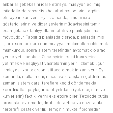
anbarlar şəbəkəsini idarə etməyə, müəyyən edilmiş
müddətlərdə rəhbərliyə hesabat sənədlərini təqdim
etməyə imkan verir. Eyni zamanda, ümumi icra
göstəricilərinin və digər şeylərin müqayisəsini təmin
edən gələcək fəaliyyətlərin təhlili və planlaşdırılması
mövcuddur. Tapşırıq planlaşdırıcısında, planlaşdırılmış
işlərə, son tarixlərə dair müəyyən məlumatları öldürmək
mümkündür, sonra sistem tərəfindən avtomatik olaraq
yerinə yetiriləcəkdir. O, həmçinin logistikanı yerinə
yetirmək və nəqliyyat vasitələrinin yerini izləmək üçün
irimiqyaslı xəritələrdən istifadə etmək imkanı verir. Eyni
zamanda, malların daşınması və sifarişlərin çatdırılması
zamanı sistem qarşı tərəflərə keçid göndərməklə
koordinatları paylaşaraq obyektlərin (yük maşınları və
kuryerlərin) faktiki yerini əks etdirə bilər. Tətbiqdə bütün
proseslər avtomatlaşdırılıb, idarəetmə və nəzarət ilə
hərtərəfli dəstək verilir. Həmçinin müxtəlif xidmətlər,