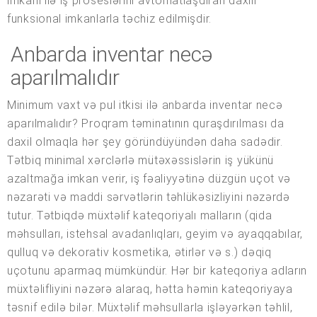
imkanı ilə iş proseslərini avtomatlaşdıran daxili
funksional imkanlarla təchiz edilmişdir.
Anbarda inventar necə
aparılmalıdır
Minimum vaxt və pul itkisi ilə anbarda inventar necə
aparılmalıdır? Proqram təminatının quraşdırılması da
daxil olmaqla hər şey göründüyündən daha sadədir.
Tətbiq minimal xərclərlə mütəxəssislərin iş yükünü
azaltmağa imkan verir, iş fəaliyyətinə düzgün uçot və
nəzarəti və maddi sərvətlərin təhlükəsizliyini nəzərdə
tutur. Tətbiqdə müxtəlif kateqoriyalı malların (qida
məhsulları, istehsal avadanlıqları, geyim və ayaqqabılar,
qulluq və dekorativ kosmetika, ətirlər və s.) dəqiq
uçotunu aparmaq mümkündür. Hər bir kateqoriya adların
müxtəlifliyini nəzərə alaraq, hətta həmin kateqoriyaya
təsnif edilə bilər. Müxtəlif məhsullarla işləyərkən təhlil,