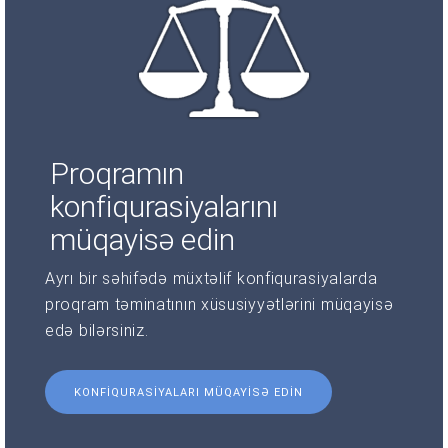
Proqramın
konfiqurasiyalarını
müqayisə edin
Ayrı bir səhifədə müxtəlif konfiqurasiyalarda
proqram təminatının xüsusiyyətlərini müqayisə
edə bilərsiniz.
KONFIQURASIYALARI MÜQAYISƏ EDIN