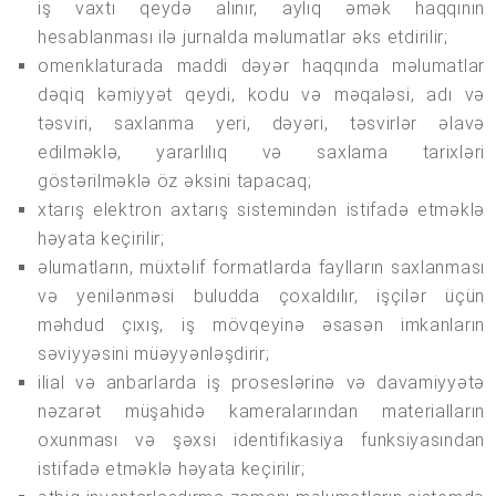
iş vaxtı qeydə alınır, aylıq əmək haqqının
hesablanması ilə jurnalda məlumatlar əks etdirilir;
omenklaturada maddi dəyər haqqında məlumatlar
dəqiq kəmiyyət qeydi, kodu və məqaləsi, adı və
təsviri, saxlanma yeri, dəyəri, təsvirlər əlavə
edilməklə, yararlılıq və saxlama tarixləri
göstərilməklə öz əksini tapacaq;
xtarış elektron axtarış sistemindən istifadə etməklə
həyata keçirilir;
əlumatların, müxtəlif formatlarda faylların saxlanması
və yenilənməsi buludda çoxaldılır, işçilər üçün
məhdud çıxış, iş mövqeyinə əsasən imkanların
səviyyəsini müəyyənləşdirir;
ilial və anbarlarda iş proseslərinə və davamiyyətə
nəzarət müşahidə kameralarından materialların
oxunması və şəxsi identifikasiya funksiyasından
istifadə etməklə həyata keçirilir;