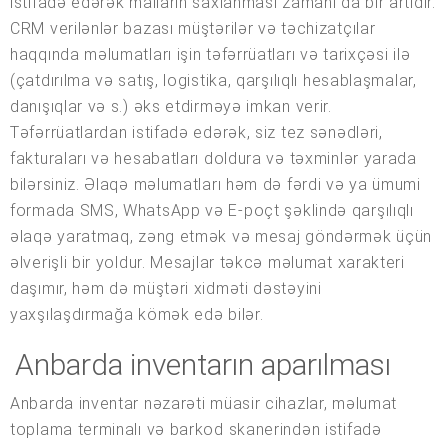
istifadə edərək malların saxlanması zamanı da bir artıdır.
CRM verilənlər bazası müştərilər və təchizatçılar
haqqında məlumatları işin təfərrüatları və tarixçəsi ilə
(çatdırılma və satış, logistika, qarşılıqlı hesablaşmalar,
danışıqlar və s.) əks etdirməyə imkan verir.
Təfərrüatlardan istifadə edərək, siz tez sənədləri,
fakturaları və hesabatları doldura və təxminlər yarada
bilərsiniz. Əlaqə məlumatları həm də fərdi və ya ümumi
formada SMS, WhatsApp və E-poçt şəklində qarşılıqlı
əlaqə yaratmaq, zəng etmək və mesaj göndərmək üçün
əlverişli bir yoldur. Mesajlar təkcə məlumat xarakteri
daşımır, həm də müştəri xidməti dəstəyini
yaxşılaşdırmağa kömək edə bilər.
Anbarda inventarın aparılması
Anbarda inventar nəzarəti müasir cihazlar, məlumat
toplama terminalı və barkod skanerindən istifadə