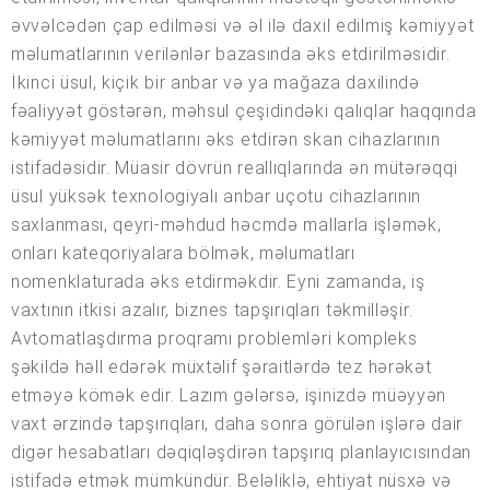
əvvəlcədən çap edilməsi və əl ilə daxil edilmiş kəmiyyət
məlumatlarının verilənlər bazasında əks etdirilməsidir.
İkinci üsul, kiçik bir anbar və ya mağaza daxilində
fəaliyyət göstərən, məhsul çeşidindəki qalıqlar haqqında
kəmiyyət məlumatlarını əks etdirən skan cihazlarının
istifadəsidir. Müasir dövrün reallıqlarında ən mütərəqqi
üsul yüksək texnologiyalı anbar uçotu cihazlarının
saxlanması, qeyri-məhdud həcmdə mallarla işləmək,
onları kateqoriyalara bölmək, məlumatları
nomenklaturada əks etdirməkdir. Eyni zamanda, iş
vaxtının itkisi azalır, biznes tapşırıqları təkmilləşir.
Avtomatlaşdırma proqramı problemləri kompleks
şəkildə həll edərək müxtəlif şəraitlərdə tez hərəkət
etməyə kömək edir. Lazım gələrsə, işinizdə müəyyən
vaxt ərzində tapşırıqları, daha sonra görülən işlərə dair
digər hesabatları dəqiqləşdirən tapşırıq planlayıcısından
istifadə etmək mümkündür. Beləliklə, ehtiyat nüsxə və