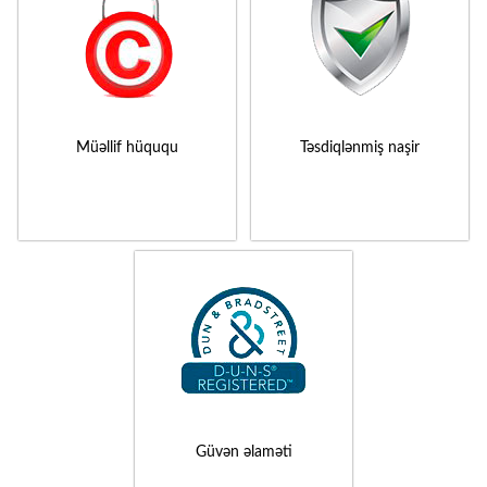
Müəllif hüququ
Təsdiqlənmiş naşir
Güvən əlaməti