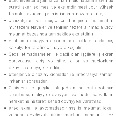
ətbiq inventarlaşdırma zamanı məlumatların sistemdə
sürətli skan edilməsi və əks etdirilməsi üçün yüksək
texnoloji avadanlıqların istismarını nəzərdə tutur;
əchizatçılar və müştərilər haqqında məlumatlar
müntəzəm əlavələr və təhlillər nəzərə alınmaqla CRM
məlumat bazasında tam şəkildə əks etdirilir;
esablama müəyyən alqoritmlərə malik quraşdırılmış
kalkulyator tərəfindən həyata keçirilir;
Şəxsi etimadnamələri ilə daxil olan işçilərə iş ekran
qoruyucusu, giriş və şifrə, dillər və şablonların
dizaynında dəyişiklik edilir;
ətbiqlər və cihazlar, xidmətlər ilə inteqrasiya zamanı
imkanlar sonsuzdur;
C sistemi ilə qarşılıqlı əlaqədə mühasibat uçotunun
aparılması, maliyyə dövriyyəsi və maddi sərvətlərin
hərəkətinə nəzarət, sənəd dövriyyəsi yaratmaq;
ənəd axını ilə avtomatlaşdırılmış iş məlumat idxalı
zamanı qeydiyyat üçün məcburi xanaların tez