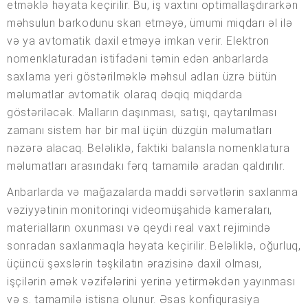
etməklə həyata keçirilir. Bu, iş vaxtını optimallaşdırarkən
məhsulun barkodunu skan etməyə, ümumi miqdarı əl ilə
və ya avtomatik daxil etməyə imkan verir. Elektron
nomenklaturadan istifadəni təmin edən anbarlarda
saxlama yeri göstərilməklə məhsul adları üzrə bütün
məlumatlar avtomatik olaraq dəqiq miqdarda
göstəriləcək. Malların daşınması, satışı, qaytarılması
zamanı sistem hər bir mal üçün düzgün məlumatları
nəzərə alacaq. Beləliklə, faktiki balansla nomenklatura
məlumatları arasındakı fərq tamamilə aradan qaldırılır.
Anbarlarda və mağazalarda maddi sərvətlərin saxlanma
vəziyyətinin monitorinqi videomüşahidə kameraları,
materialların oxunması və qeydi real vaxt rejimində
sonradan saxlanmaqla həyata keçirilir. Beləliklə, oğurluq,
üçüncü şəxslərin təşkilatın ərazisinə daxil olması,
işçilərin əmək vəzifələrini yerinə yetirməkdən yayınması
və s. tamamilə istisna olunur. Əsas konfiqurasiya