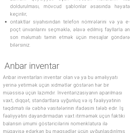
doldurulması, mövcud şablonlar əsasında həyata
keçirilir;
ontaktlar siyahısından telefon nömrələrini və ya e-
poçt ünvanlarını seçməklə, əlavə edilmiş fayllarla ən
son məlumatı təmin etmək üçün mesajlar göndərə
bilərsiniz.
Anbar inventar
Anbar inventarları inventar olan və ya bu əməliyyatı
yerinə yetirmək üçün xidmətlər göstərən hər bir
müəssisə üçün lazımdır. İnventarizasiyanın aparılması
vaxt, diqqət, standartlara uyğunluq və iş fəaliyyətinin
təqdimatı ilə cəbhə vasitələrinin ifadəsini tələb edir. İş
fəaliyyətini dayandırmadan vaxt itirməmək üçün faktiki
balansın ümumi göstəricilərini nomenklatura ilə
müqayisə edərkən bu məqsədlər üçün uyğunlaşdırılmış