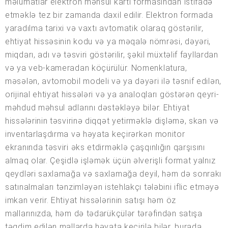
məlumatlar elektron məhsul kartı formasından istifadə
etməklə tez bir zamanda daxil edilir. Elektron formada
yaradılma tarixi və vaxtı avtomatik olaraq göstərilir,
ehtiyat hissəsinin kodu və ya məqalə nömrəsi, dəyəri,
miqdarı, adı və təsviri göstərilir, şəkil müxtəlif fayllardan
və ya veb-kameradan köçürülür. Nomenklatura,
məsələn, avtomobil modeli və ya dəyəri ilə təsnif edilən,
orijinal ehtiyat hissələri və ya analoqları göstərən qeyri-
məhdud məhsul adlarını dəstəkləyə bilər. Ehtiyat
hissələrinin təsvirinə diqqət yetirməklə dişləmə, skan və
inventarlaşdırma və həyata keçirərkən monitor
ekranında təsviri əks etdirməklə çaşqınlığın qarşısını
almaq olar. Çeşidlə işləmək üçün əlverişli format yalnız
qeydləri saxlamağa və saxlamağa deyil, həm də sonrakı
satınalmaları tənzimləyən istehlakçı tələbini iflic etməyə
imkan verir. Ehtiyat hissələrinin satışı həm öz
mallarınızda, həm də tədarükçülər tərəfindən satışa
təqdim edilən mallarda həyata keçirilə bilər, burada