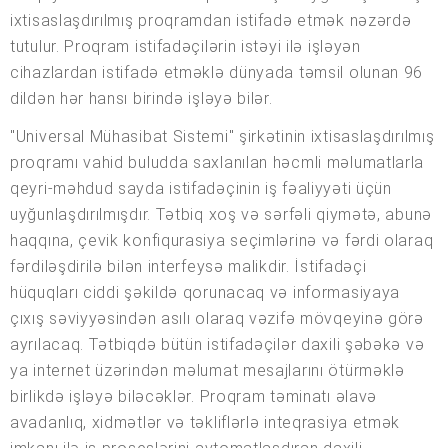
ixtisaslaşdırılmış proqramdan istifadə etmək nəzərdə
tutulur. Proqram istifadəçilərin istəyi ilə işləyən
cihazlardan istifadə etməklə dünyada təmsil olunan 96
dildən hər hansı birində işləyə bilər.
"Universal Mühasibat Sistemi" şirkətinin ixtisaslaşdırılmış
proqramı vahid buludda saxlanılan həcmli məlumatlarla
qeyri-məhdud sayda istifadəçinin iş fəaliyyəti üçün
uyğunlaşdırılmışdır. Tətbiq xoş və sərfəli qiymətə, abunə
haqqına, çevik konfiqurasiya seçimlərinə və fərdi olaraq
fərdiləşdirilə bilən interfeysə malikdir. İstifadəçi
hüquqları ciddi şəkildə qorunacaq və informasiyaya
çıxış səviyyəsindən asılı olaraq vəzifə mövqeyinə görə
ayrılacaq. Tətbiqdə bütün istifadəçilər daxili şəbəkə və
ya internet üzərindən məlumat mesajlarını ötürməklə
birlikdə işləyə biləcəklər. Proqram təminatı əlavə
avadanlıq, xidmətlər və təkliflərlə inteqrasiya etmək