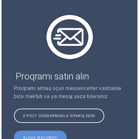
Proqramı satın alın
Proqramı almaq üçün messencerlər vasitəsilə
bizə məktub və ya mesaj yaza bilərsiniz
E-POÇT GÖNDƏRMƏKLƏ SIFARIŞ EDIN
ƏLAQƏ MƏLUMATI