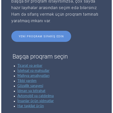
Başqa bir proqram istəyirsinizsə, çox sayda
hazır layihələr arasından seçim edə bilərsiniz.
Həm də sifariş vermək üçün proqram təminatı
yaratmaq imkanı var.
YENI PROQRAM SIFARIŞ EDIN
Başqa proqram seçin
Ticarət və anbar
İstehsal və məhsullar
Maliyyə əməliyyatları
Tibbi yardım
Gözəllik sənayesi
İdman və istirahət
Avtomobil və çatdırılma
İnsanlar üçün xidmətlər
Hər təşkilat üçün