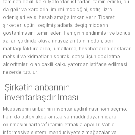
təminatı daxili kalkulyatordan istifadəni təmin edir ki, bu
da gəlir və xərclərin ümumi məbləğini, satış üzrə
ödənişləri və s. hesablamağa imkan verir. Ticarət
şirkətləri üçün, seçilmiş adlarla dəqiq miqdarın
göstərilməsini təmin edən, həmçinin endirimlər və bonus
xalları şəklində əlavə imtiyazları təmin edən, son
məbləği fakturalarda, jurnallarda, hesabatlarda göstərən
məhsul və xidmətlərin sonrakı satışı üçün daxiletmə
alqoritmləri olan daxili kalkulyatordan istifadə edilməsi
nəzərdə tutulur.
Şirkətin anbarının
inventarlaşdırılması
Müəssisənin anbarının inventarlaşdırılması həm seçmə,
həm də bütövlükdə əmtəə və maddi dəyərin idarə
olunmasını hərtərəfli təmin etməklə aparılır. Vahid
informasiya sistemi məhdudiyyətsiz mağazalar və