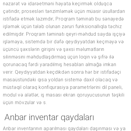
nəzarət və idarəetməni həyata keçirmək olduqca
çətindir, prosesləri tənzimləmək üçün müasir üsullardan
istifadə etmək lazımdır; Proqram təminatı bu sənayedə
işləmək üçün tələb olunan zəruri funksionallıqla təchiz
edilmişdir. Proqram təminatı qeyri-məhdud sayda işçiyə
işləməyə, sistemdə bir dəfə qeydiyyatdan keçməyə və
üçüncü şəxslərin girişini və şəxsi məlumatların
silinməsini məhdudlaşdırmaq üçün loqin və şifrə ilə
qorunacaq fərdi yaradılmış hesabları almağa imkan
verir. Qeydiyyatdan keçdikdən sonra hər bir istifadəçi
masaüstündəki qısa yoldan sistemə daxil olacaq və
müstəqil olaraq konfiqurasiya parametrlərini dil paneli,
modul və alətlər, iş masası ekran qoruyucusunun təşkili
üçün mövzular və s.
Anbar inventar qaydaları
Anbar inventarının aparılması qaydaları daşınması və ya