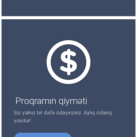
Proqramın qiyməti
Siz yalnız bir dəfə ödəyirsiniz. Aylıq ödəniş
yoxdur!