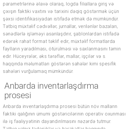
parametrlərinə əlavə olaraq, logda filiallara giriş və
çıxışın faktiki vaxtını və tarixini dəqiq göstərmək üçün
şəxsi identifikasiyadan istifadə etmək də mümkündür.
Tətbiq müxtəlif cədvəllər, jurnallar, verilənlər bazaları,
sənədlərlə işləməyi asanlaşdırır, şablonlardan istifadə
edərək rahat format təklif edir, müxtəlif formatlarda
faylların yaradılması, ötürülməsi və saxlanmasını təmin
edir. Hüceyrələr, əks tərəflər, mallar, işçilər və s.
haqqında məlumatları göstərən sahələr kimi spesifik
sahələri vurğulamaq mümkündür.
Anbarda inventarlaşdırma
prosesi
Anbarda inventarlaşdırma prosesi bütün növ malların
faktiki qalığının ümumi göstəricilərinin operativ oxunması
ilə iş fəaliyyətinin dayandırılmasını nəzərdə tutmur.
Tətbiq yalnız tədarüklər və hərəkətlər haqqında