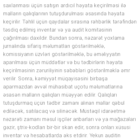
saxlanması üçün satışın ardıcıl həyata keçirilməsi ilə
malların qalıqlarının tutuşdurulması əsasında həyata
keçirilir. Təhlil üçün qaydalar sırasına rəhbərlik tərəfindən
təsdiq edilmiş inventar və ya audit komitəsinin
çağırılması daxildir. Bundan sonra, nəzarət yoxlama
jurnalında sifariş məlumatları göstərilməklə,
komissiyanın üzvləri göstərilməklə, bu əməliyyatın
aparılması üçün müddətlər və bu tədbirlərin həyata
keçirilməsinin zəruriliyinin səbəbləri göstərilməklə əmr
verilir. Sonra, kəmiyyət müqayisəsini birbaşa
aparmazdan əvvəl mühasibat uçotu məlumatlarına
əsasən malların qalıqları müəyyən edilir. Qalıqları
tutuşdurmaq üçün tədbir zamanı alınan mallar qəbul
ediləcək, satılacaq və silinəcək. Müstəqil idarəetmə
nəzarəti zamanı məsul işçilər anbarları və ya mağazaları
gəzir, ştrix-kodları bir-bir skan edir, sonra onları xüsusi
inventar və hesabatlarda əks etdirir. Yekun auditin