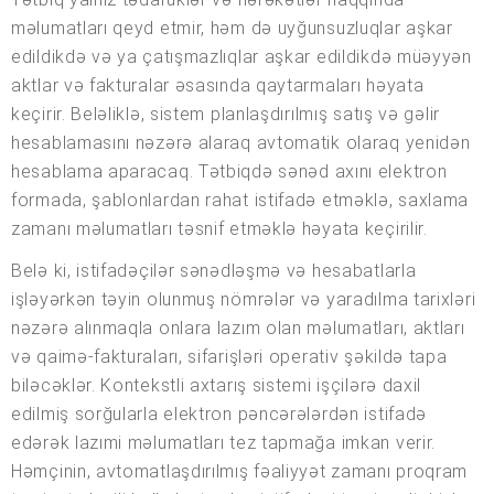
məlumatları qeyd etmir, həm də uyğunsuzluqlar aşkar
edildikdə və ya çatışmazlıqlar aşkar edildikdə müəyyən
aktlar və fakturalar əsasında qaytarmaları həyata
keçirir. Beləliklə, sistem planlaşdırılmış satış və gəlir
hesablamasını nəzərə alaraq avtomatik olaraq yenidən
hesablama aparacaq. Tətbiqdə sənəd axını elektron
formada, şablonlardan rahat istifadə etməklə, saxlama
zamanı məlumatları təsnif etməklə həyata keçirilir.
Belə ki, istifadəçilər sənədləşmə və hesabatlarla
işləyərkən təyin olunmuş nömrələr və yaradılma tarixləri
nəzərə alınmaqla onlara lazım olan məlumatları, aktları
və qaimə-fakturaları, sifarişləri operativ şəkildə tapa
biləcəklər. Kontekstli axtarış sistemi işçilərə daxil
edilmiş sorğularla elektron pəncərələrdən istifadə
edərək lazımi məlumatları tez tapmağa imkan verir.
Həmçinin, avtomatlaşdırılmış fəaliyyət zamanı proqram