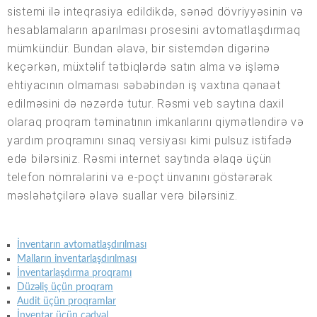
sistemi ilə inteqrasiya edildikdə, sənəd dövriyyəsinin və
hesablamaların aparılması prosesini avtomatlaşdırmaq
mümkündür. Bundan əlavə, bir sistemdən digərinə
keçərkən, müxtəlif tətbiqlərdə satın alma və işləmə
ehtiyacının olmaması səbəbindən iş vaxtına qənaət
edilməsini də nəzərdə tutur. Rəsmi veb saytına daxil
olaraq proqram təminatının imkanlarını qiymətləndirə və
yardım proqramını sınaq versiyası kimi pulsuz istifadə
edə bilərsiniz. Rəsmi internet saytında əlaqə üçün
telefon nömrələrini və e-poçt ünvanını göstərərək
məsləhətçilərə əlavə suallar verə bilərsiniz.
İnventarın avtomatlaşdırılması
Malların inventarlaşdırılması
İnventarlaşdırma proqramı
Düzəliş üçün proqram
Audit üçün proqramlar
İnventar üçün cədvəl