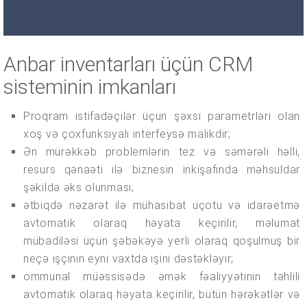
Anbar inventarları üçün CRM
sisteminin imkanları
Proqram istifadəçilər üçün şəxsi parametrləri olan
xoş və çoxfunksiyalı interfeysə malikdir;
Ən mürəkkəb problemlərin tez və səmərəli həlli,
resurs qənaəti ilə biznesin inkişafında məhsuldar
şəkildə əks olunması;
ətbiqdə nəzarət ilə mühasibat uçotu və idarəetmə
avtomatik olaraq həyata keçirilir, məlumat
mübadiləsi üçün şəbəkəyə yerli olaraq qoşulmuş bir
neçə işçinin eyni vaxtda işini dəstəkləyir;
ommunal müəssisədə əmək fəaliyyətinin təhlili
avtomatik olaraq həyata keçirilir, bütün hərəkətlər və