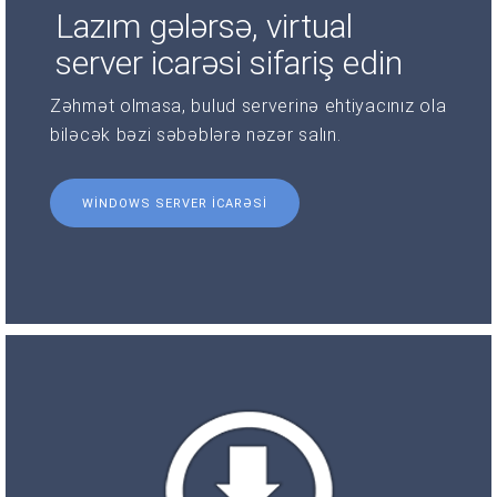
Lazım gələrsə, virtual
server icarəsi sifariş edin
Zəhmət olmasa, bulud serverinə ehtiyacınız ola
biləcək bəzi səbəblərə nəzər salın.
WINDOWS SERVER ICARƏSI