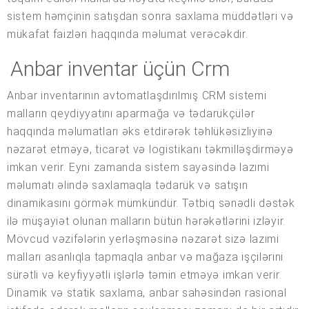
sistem həmçinin satışdan sonra saxlama müddətləri və
mükafat faizləri haqqında məlumat verəcəkdir.
Anbar inventar üçün Crm
Anbar inventarının avtomatlaşdırılmış CRM sistemi
malların qeydiyyatını aparmağa və tədarükçülər
haqqında məlumatları əks etdirərək təhlükəsizliyinə
nəzarət etməyə, ticarət və logistikanı təkmilləşdirməyə
imkan verir. Eyni zamanda sistem sayəsində lazımi
məlumatı əlində saxlamaqla tədarük və satışın
dinamikasını görmək mümkündür. Tətbiq sənədli dəstək
ilə müşayiət olunan malların bütün hərəkətlərini izləyir.
Mövcud vəzifələrin yerləşməsinə nəzarət sizə lazımi
malları asanlıqla tapmaqla anbar və mağaza işçilərini
sürətli və keyfiyyətli işlərlə təmin etməyə imkan verir.
Dinamik və statik saxlama, anbar sahəsindən rasional