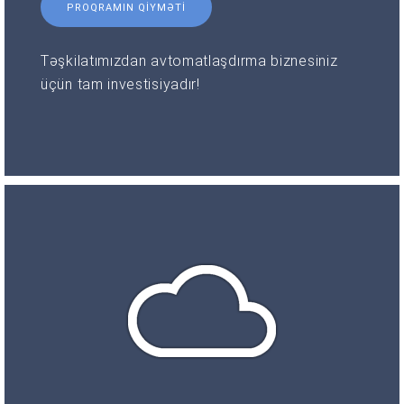
PROQRAMIN QIYMƏTI
Təşkilatımızdan avtomatlaşdırma biznesiniz
üçün tam investisiyadır!