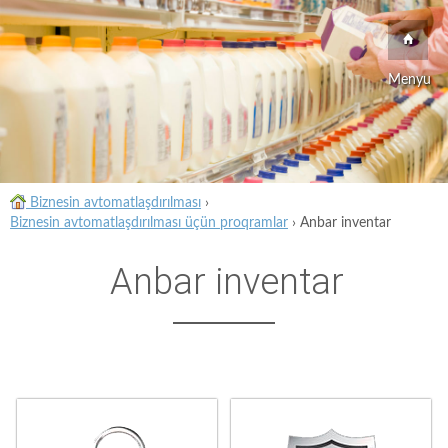
Menyu
Biznesin avtomatlaşdırılması
›
Biznesin avtomatlaşdırılması üçün proqramlar
›
Anbar inventar
Anbar inventar