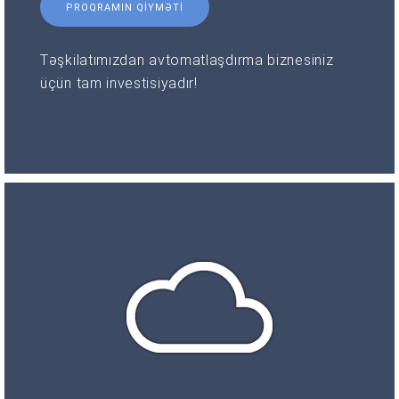
PROQRAMIN QIYMƏTI
Təşkilatımızdan avtomatlaşdırma biznesiniz
üçün tam investisiyadır!