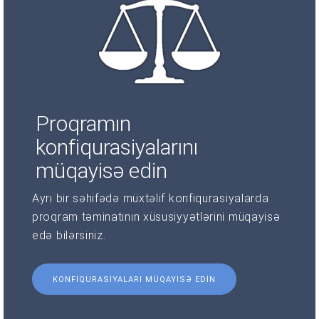
Proqramın
konfiqurasiyalarını
müqayisə edin
Ayrı bir səhifədə müxtəlif konfiqurasiyalarda
proqram təminatının xüsusiyyətlərini müqayisə
edə bilərsiniz.
KONFIQURASIYALARI MÜQAYISƏ EDIN