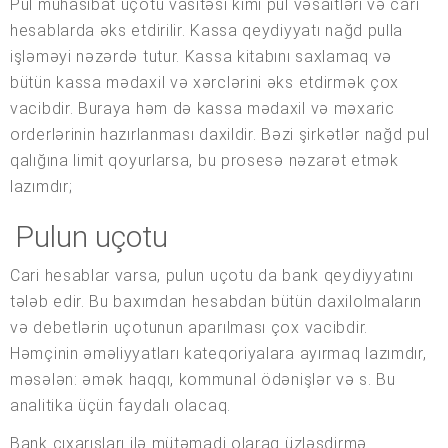
Pul mühasibat uçotu vasitəsi kimi pul vəsaitləri və cari
hesablarda əks etdirilir. Kassa qeydiyyatı nağd pulla
işləməyi nəzərdə tutur. Kassa kitabını saxlamaq və
bütün kassa mədaxil və xərclərini əks etdirmək çox
vacibdir. Buraya həm də kassa mədaxil və məxaric
orderlərinin hazırlanması daxildir. Bəzi şirkətlər nağd pul
qalığına limit qoyurlarsa, bu prosesə nəzarət etmək
lazımdır;
Pulun uçotu
Cari hesablar varsa, pulun uçotu da bank qeydiyyatını
tələb edir. Bu baxımdan hesabdan bütün daxilolmaların
və debetlərin uçotunun aparılması çox vacibdir.
Həmçinin əməliyyatları kateqoriyalara ayırmaq lazımdır,
məsələn: əmək haqqı, kommunal ödənişlər və s. Bu
analitika üçün faydalı olacaq.
Bank çıxarışları ilə mütəmadi olaraq üzləşdirmə