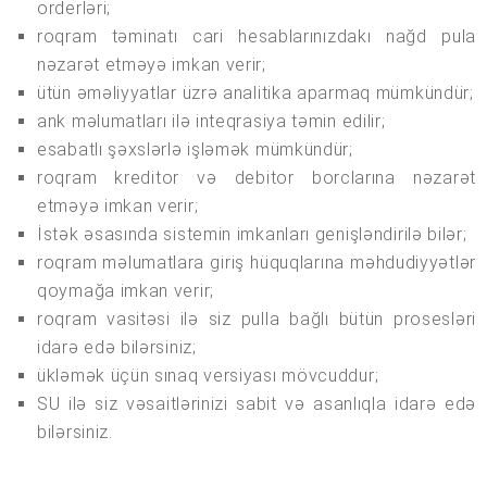
orderləri;
roqram təminatı cari hesablarınızdakı nağd pula
nəzarət etməyə imkan verir;
ütün əməliyyatlar üzrə analitika aparmaq mümkündür;
ank məlumatları ilə inteqrasiya təmin edilir;
esabatlı şəxslərlə işləmək mümkündür;
roqram kreditor və debitor borclarına nəzarət
etməyə imkan verir;
İstək əsasında sistemin imkanları genişləndirilə bilər;
roqram məlumatlara giriş hüquqlarına məhdudiyyətlər
qoymağa imkan verir;
roqram vasitəsi ilə siz pulla bağlı bütün prosesləri
idarə edə bilərsiniz;
ükləmək üçün sınaq versiyası mövcuddur;
SU ilə siz vəsaitlərinizi sabit və asanlıqla idarə edə
bilərsiniz.