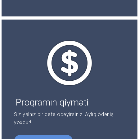
Proqramın qiyməti
Siz yalnız bir dəfə ödəyirsiniz. Aylıq ödəniş
yoxdur!