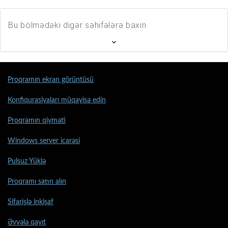
Bu bölmədəki digər səhifələrə baxın
Proqramın ekran görüntüsü
Konfiqurasiyaları müqayisə edin
Proqramın qiyməti
Windows server icarəsi
Pulsuz Yüklə
Proqramı satın alın
Sifarişlə inkişaf
Əvvələ qayıt