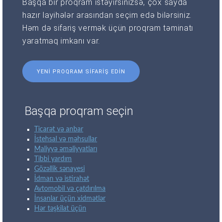
Başqa bir proqram istəyirsinizsə, çox sayda
hazır layihələr arasından seçim edə bilərsiniz.
Həm də sifariş vermək üçün proqram təminatı
yaratmaq imkanı var.
YENI PROQRAM SIFARIŞ EDIN
Başqa proqram seçin
Ticarət və anbar
İstehsal və məhsullar
Maliyyə əməliyyatları
Tibbi yardım
Gözəllik sənayesi
İdman və istirahət
Avtomobil və çatdırılma
İnsanlar üçün xidmətlər
Hər təşkilat üçün