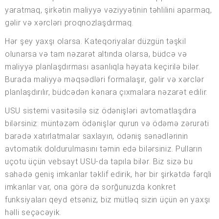
yaratmaq, şirkətin maliyyə vəziyyətinin təhlilini aparmaq,
gəlir və xərcləri proqnozlaşdırmaq.
Hər şey yaxşı olarsa. Kateqoriyalar düzgün təşkil
olunarsa və tam nəzarət altında olarsa, büdcə və
maliyyə planlaşdırması asanlıqla həyata keçirilə bilər.
Burada maliyyə məqsədləri formalaşır, gəlir və xərclər
planlaşdırılır, büdcədən kənara çıxmalara nəzarət edilir.
USU sistemi vasitəsilə siz ödənişləri avtomatlaşdıra
bilərsiniz: müntəzəm ödənişlər qurun və ödəmə zərurəti
barədə xatırlatmalar saxlayın, ödəniş sənədlərinin
avtomatik doldurulmasını təmin edə bilərsiniz. Pulların
uçotu üçün vebsayt USU-da tapıla bilər. Biz sizə bu
sahədə geniş imkanlar təklif edirik, hər bir şirkətdə fərqli
imkanlar var, ona görə də sorğunuzda konkret
funksiyaları qeyd etsəniz, biz mütləq sizin üçün ən yaxşı
həlli seçəcəyik.