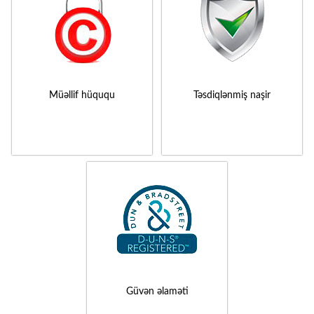
Müəllif hüququ
Təsdiqlənmiş naşir
Güvən əlaməti