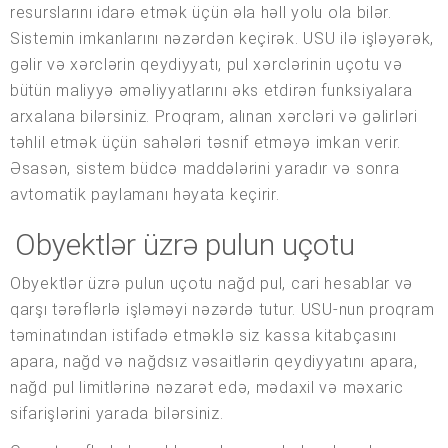
resurslarını idarə etmək üçün əla həll yolu ola bilər.
Sistemin imkanlarını nəzərdən keçirək. USU ilə işləyərək,
gəlir və xərclərin qeydiyyatı, pul xərclərinin uçotu və
bütün maliyyə əməliyyatlarını əks etdirən funksiyalara
arxalana bilərsiniz. Proqram, alınan xərcləri və gəlirləri
təhlil etmək üçün sahələri təsnif etməyə imkan verir.
Əsasən, sistem büdcə maddələrini yaradır və sonra
avtomatik paylamanı həyata keçirir.
Obyektlər üzrə pulun uçotu
Obyektlər üzrə pulun uçotu nağd pul, cari hesablar və
qarşı tərəflərlə işləməyi nəzərdə tutur. USU-nun proqram
təminatından istifadə etməklə siz kassa kitabçasını
apara, nağd və nağdsız vəsaitlərin qeydiyyatını apara,
nağd pul limitlərinə nəzarət edə, mədaxil və məxaric
sifarişlərini yarada bilərsiniz.