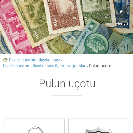
Menyu
Biznesin avtomatlaşdırılması
›
Biznesin avtomatlaşdırılması üçün proqramlar
›
Pulun uçotu
Pulun uçotu