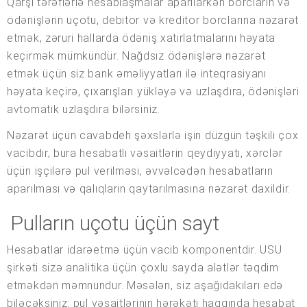
Qarşı tərəflərlə hesablaşmalar aparılarkən borcların və
ödənişlərin uçotu, debitor və kreditor borclarına nəzarət
etmək, zəruri hallarda ödəniş xatırlatmalarını həyata
keçirmək mümkündür. Nağdsız ödənişlərə nəzarət
etmək üçün siz bank əməliyyatları ilə inteqrasiyanı
həyata keçirə, çıxarışları yükləyə və uzlaşdıra, ödənişləri
avtomatik uzlaşdıra bilərsiniz.
Nəzarət üçün cavabdeh şəxslərlə işin düzgün təşkili çox
vacibdir, bura hesabatlı vəsaitlərin qeydiyyatı, xərclər
üçün işçilərə pul verilməsi, əvvəlcədən hesabatların
aparılması və qalıqların qaytarılmasına nəzarət daxildir.
Pulların uçotu üçün sayt
Hesabatlar idarəetmə üçün vacib komponentdir. USU
şirkəti sizə analitika üçün çoxlu sayda alətlər təqdim
etməkdən məmnundur. Məsələn, siz aşağıdakıları edə
biləcəksiniz: pul vəsaitlərinin hərəkəti haqqında hesabat