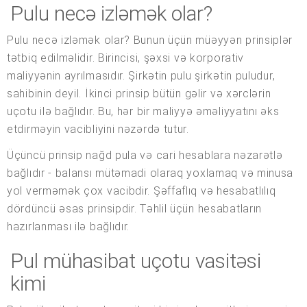
Pulu necə izləmək olar?
Pulu necə izləmək olar? Bunun üçün müəyyən prinsiplər
tətbiq edilməlidir. Birincisi, şəxsi və korporativ
maliyyənin ayrılmasıdır. Şirkətin pulu şirkətin puludur,
sahibinin deyil. İkinci prinsip bütün gəlir və xərclərin
uçotu ilə bağlıdır. Bu, hər bir maliyyə əməliyyatını əks
etdirməyin vacibliyini nəzərdə tutur.
Üçüncü prinsip nağd pula və cari hesablara nəzarətlə
bağlıdır - balansı mütəmadi olaraq yoxlamaq və minusa
yol verməmək çox vacibdir. Şəffaflıq və hesabatlılıq
dördüncü əsas prinsipdir. Təhlil üçün hesabatların
hazırlanması ilə bağlıdır.
Pul mühasibat uçotu vasitəsi
kimi