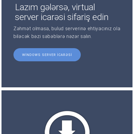
Lazım gələrsə, virtual
server icarəsi sifariş edin
Zəhmət olmasa, bulud serverinə ehtiyacınız ola
biləcək bəzi səbəblərə nəzər salın.
WINDOWS SERVER ICARƏSI