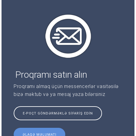
Proqramı satın alın
Proqramı almaq üçün messencerlər vasitəsilə
bizə məktub və ya mesaj yaza bilərsiniz
E-POÇT GÖNDƏRMƏKLƏ SIFARIŞ EDIN
ƏLAQƏ MƏLUMATI