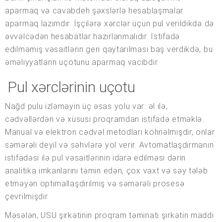
aparmaq və cavabdeh şəxslərlə hesablaşmalar
aparmaq lazımdır. İşçilərə xərclər üçün pul verildikdə də
əvvəlcədən hesabatlar hazırlanmalıdır. İstifadə
edilməmiş vəsaitlərin geri qaytarılması baş verdikdə, bu
əməliyyatların uçotunu aparmaq vacibdir.
Pul xərclərinin uçotu
Nağd pulu izləməyin üç əsas yolu var: əl ilə,
cədvəllərdən və xüsusi proqramdan istifadə etməklə.
Manual və elektron cədvəl metodları köhnəlmişdir, onlar
səmərəli deyil və səhvlərə yol verir. Avtomatlaşdırmanın
istifadəsi ilə pul vəsaitlərinin idarə edilməsi dərin
analitika imkanlarını təmin edən, çox vaxt və səy tələb
etməyən optimallaşdırılmış və səmərəli prosesə
çevrilmişdir.
Məsələn, USU şirkətinin proqram təminatı şirkətin maddi