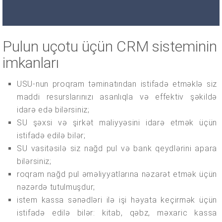
Pulun uçotu üçün CRM sisteminin
imkanları
USU-nun proqram təminatından istifadə etməklə siz
maddi resurslarınızı asanlıqla və effektiv şəkildə
idarə edə bilərsiniz;
SU şəxsi və şirkət maliyyəsini idarə etmək üçün
istifadə edilə bilər;
SU vasitəsilə siz nağd pul və bank qeydlərini apara
bilərsiniz;
roqram nağd pul əməliyyatlarına nəzarət etmək üçün
nəzərdə tutulmuşdur;
istem kassa sənədləri ilə işi həyata keçirmək üçün
istifadə edilə bilər: kitab, qəbz, məxaric kassa