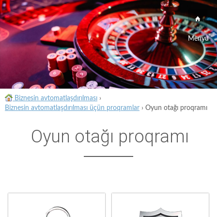
Menyu
Biznesin avtomatlaşdırılması
›
Biznesin avtomatlaşdırılması üçün proqramlar
›
Oyun otağı proqramı
Oyun otağı proqramı