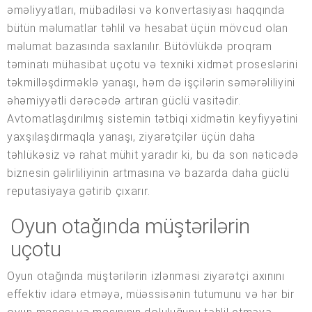
əməliyyatları, mübadiləsi və konvertasiyası haqqında
bütün məlumatlar təhlil və hesabat üçün mövcud olan
məlumat bazasında saxlanılır. Bütövlükdə proqram
təminatı mühasibat uçotu və texniki xidmət proseslərini
təkmilləşdirməklə yanaşı, həm də işçilərin səmərəliliyini
əhəmiyyətli dərəcədə artıran güclü vasitədir.
Avtomatlaşdırılmış sistemin tətbiqi xidmətin keyfiyyətini
yaxşılaşdırmaqla yanaşı, ziyarətçilər üçün daha
təhlükəsiz və rahat mühit yaradır ki, bu da son nəticədə
biznesin gəlirliliyinin artmasına və bazarda daha güclü
reputasiyaya gətirib çıxarır.
Oyun otağında müştərilərin
uçotu
Oyun otağında müştərilərin izlənməsi ziyarətçi axınını
effektiv idarə etməyə, müəssisənin tutumunu və hər bir