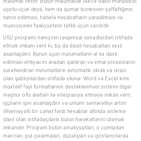
məlumat verilir. Bütün məlumatlar təkcə daxili mühasibat
uçotu üçün deyil, həm də qumar biznesinin şəffaflığının
təmin edilməsi, habelə hesabatların yaradılması və
müəssisənin fəaliyyətinin təhlili üçün vacibdir.
USU proqramı həmçinin rəqəmsal sənədlərdən istifadə
etmək imkanı verir ki, bu da daxili hesabatları xeyli
asanlaşdırır. Bunun üçün məlumatların əl ilə daxil
edilməsi ehtiyacını aradan qaldıran və emal proseslərini
sürətləndirən məlumatların avtomatik idxalı və ixracı
olan şablonlardan istifadə olunur. Word və Excel kimi
müxtəlif fayl formatlarının dəstəklənməsi sistemi digər
məşhur ofis alətləri ilə inteqrasiya etməyə imkan verir,
işçilərin işini asanlaşdırır və ümumi səmərəliliyi artırır.
Əhəmiyyətli bir cəhət fərdi hesablar altında sistemə
daxil olan istifadəçilərin bütün hərəkətlərini izləmək
imkanıdır. Proqram bütün əməliyyatları, o cümlədən
mərcləri, pul çıxarmaları, düzəlişləri və göstəricilərdə