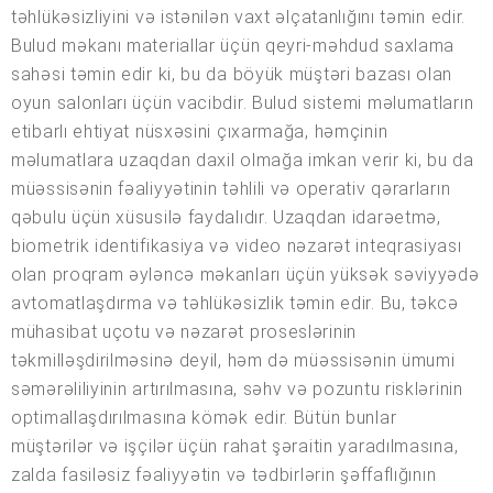
təhlükəsizliyini və istənilən vaxt əlçatanlığını təmin edir.
Bulud məkanı materiallar üçün qeyri-məhdud saxlama
sahəsi təmin edir ki, bu da böyük müştəri bazası olan
oyun salonları üçün vacibdir. Bulud sistemi məlumatların
etibarlı ehtiyat nüsxəsini çıxarmağa, həmçinin
məlumatlara uzaqdan daxil olmağa imkan verir ki, bu da
müəssisənin fəaliyyətinin təhlili və operativ qərarların
qəbulu üçün xüsusilə faydalıdır. Uzaqdan idarəetmə,
biometrik identifikasiya və video nəzarət inteqrasiyası
olan proqram əyləncə məkanları üçün yüksək səviyyədə
avtomatlaşdırma və təhlükəsizlik təmin edir. Bu, təkcə
mühasibat uçotu və nəzarət proseslərinin
təkmilləşdirilməsinə deyil, həm də müəssisənin ümumi
səmərəliliyinin artırılmasına, səhv və pozuntu risklərinin
optimallaşdırılmasına kömək edir. Bütün bunlar
müştərilər və işçilər üçün rahat şəraitin yaradılmasına,
zalda fasiləsiz fəaliyyətin və tədbirlərin şəffaflığının