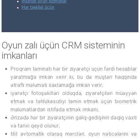
İnsanlar üçün xidmətlər
Hər təşkilat üçün
Oyun zalı üçün CRM sisteminin
imkanları
Proqram təminatı hər bir ziyarətçi üçün fərdi hesablar
yaratmağa imkan verir ki, bu da müştəri haqqında
ətraflı məlumatı saxlamağa imkan verir;
iyarətçi fotoşəkilləri olduqda, ziyarətçiləri müəyyən
etmək və təhlükəsizliyi təmin etmək üçün biometrik
məlumatlardan istifadə etmək imkanı;
Ərizədə hər bir ziyarətçinin gəliş-gedişinin dəqiq vaxtı
və tarixi qeyd olunur;
tilit avtomatik olaraq mərcləri, oyun nəticələrini və