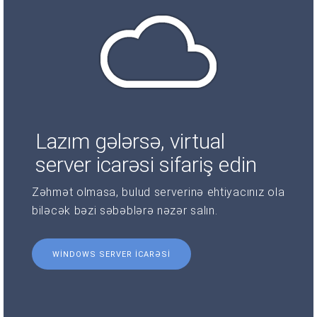
Lazım gələrsə, virtual
server icarəsi sifariş edin
Zəhmət olmasa, bulud serverinə ehtiyacınız ola
biləcək bəzi səbəblərə nəzər salın.
WINDOWS SERVER ICARƏSI