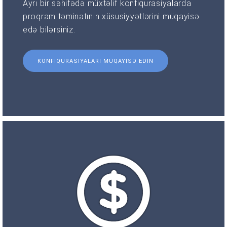
Ayrı bir səhifədə müxtəlif konfiqurasiyalarda
proqram təminatının xüsusiyyətlərini müqayisə
edə bilərsiniz.
KONFIQURASIYALARI MÜQAYISƏ EDIN