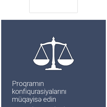
Proqramın
konfiqurasiyalarını
müqayisə edin