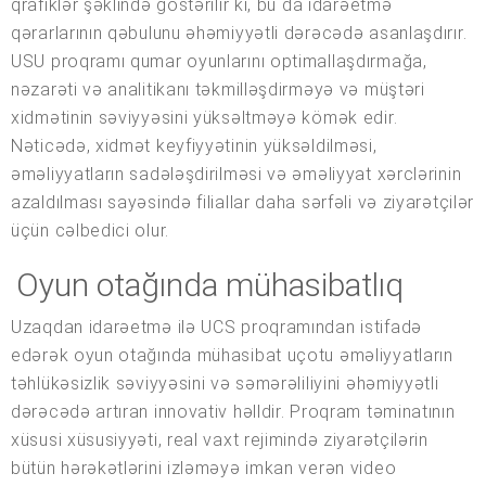
qrafiklər şəklində göstərilir ki, bu da idarəetmə
qərarlarının qəbulunu əhəmiyyətli dərəcədə asanlaşdırır.
USU proqramı qumar oyunlarını optimallaşdırmağa,
nəzarəti və analitikanı təkmilləşdirməyə və müştəri
xidmətinin səviyyəsini yüksəltməyə kömək edir.
Nəticədə, xidmət keyfiyyətinin yüksəldilməsi,
əməliyyatların sadələşdirilməsi və əməliyyat xərclərinin
azaldılması sayəsində filiallar daha sərfəli və ziyarətçilər
üçün cəlbedici olur.
Oyun otağında mühasibatlıq
Uzaqdan idarəetmə ilə UCS proqramından istifadə
edərək oyun otağında mühasibat uçotu əməliyyatların
təhlükəsizlik səviyyəsini və səmərəliliyini əhəmiyyətli
dərəcədə artıran innovativ həlldir. Proqram təminatının
xüsusi xüsusiyyəti, real vaxt rejimində ziyarətçilərin
bütün hərəkətlərini izləməyə imkan verən video