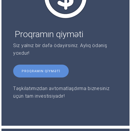
Proqramın qiyməti
Siz yalnız bir dəfə ödəyirsiniz. Aylıq ödəniş
yoxdur!
PROQRAMIN QIYMƏTI
Təşkilatımızdan avtomatlaşdırma biznesiniz
üçün tam investisiyadır!