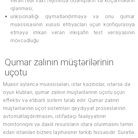
verən real vaxt rejimində ödənişlərin və köçürmələrin
işlənməsi;
unksionallığı qiymətləndirməyə və onu qumar
müəssisəsinin xüsusi ehtiyacları üçün konfiqurasiya
etməyə imkan verən inkişafın test versiyasının
mövcudluğu.
Qumar zalının müştərilərinin
uçotu
Müasir əyləncə müəssisələri, istər kazinolar, istərsə də
oyun klubları, qumar zalının müştərilərinin uçotu üçün
effektiv və etibarlı sistem tələb edir. Qumar zalının
müştərilərinin uçot sistemləri qeydiyyat proseslərinin
avtomatlaşdırılmasını, istifadəçi fəaliyyətinin
monitorinqini və daxili resursların idarə olunmasını təmin
edən istənilən biznes layihəsinin tərkib hissəsidir. Sürətlə