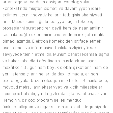
artan rəqabət və daim dəyişən texnologiyalar
kontekstində müştəri xidməti və davamiyyətin idarə
edilməsi üçün innovativ həllərin tətbiqinin əhəmiyyəti
artır. Müəssisənin uğurlu fəaliyyəti üçün təkcə iş
proseslərini sürətləndirən deyil, həm də insan amilinin
təsiri ilə bağlı riskləri minimuma endirən inkişafa malik
olmaq lazımdır. Elektron köməkçidən istifadə etmək
asan olmalı və informasiya təhlükəsizliyini yüksək
səviyyədə təmin etməlidir. Mühüm cəhət rəqəmsallaşma
və haker təhdidləri dövründə xüsusilə aktuallaşan
məxfilikdir. Bu gün həm böyük qlobal şirkətlərin, həm də
yerli istehsalçıların həlləri də daxil olmaqla, ən son
texnologiyalar bazarı olduqca müxtəlifdir. Bununla belə,
mövcud məhsulların əksəriyyəti ya kiçik müəssisələr
üçün çox bahadır, ya da gizli ödənişlər və abunələr var.
Həmçinin, bir çox proqram həlləri məhdud
funksionallıqdan və digər sistemlərlə zəif inteqrasiyadan