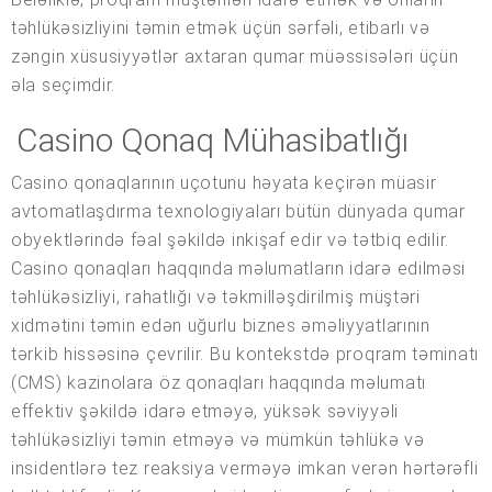
təhlükəsizliyini təmin etmək üçün sərfəli, etibarlı və
zəngin xüsusiyyətlər axtaran qumar müəssisələri üçün
əla seçimdir.
Casino Qonaq Mühasibatlığı
Casino qonaqlarının uçotunu həyata keçirən müasir
avtomatlaşdırma texnologiyaları bütün dünyada qumar
obyektlərində fəal şəkildə inkişaf edir və tətbiq edilir.
Casino qonaqları haqqında məlumatların idarə edilməsi
təhlükəsizliyi, rahatlığı və təkmilləşdirilmiş müştəri
xidmətini təmin edən uğurlu biznes əməliyyatlarının
tərkib hissəsinə çevrilir. Bu kontekstdə proqram təminatı
(CMS) kazinolara öz qonaqları haqqında məlumatı
effektiv şəkildə idarə etməyə, yüksək səviyyəli
təhlükəsizliyi təmin etməyə və mümkün təhlükə və
insidentlərə tez reaksiya verməyə imkan verən hərtərəfli