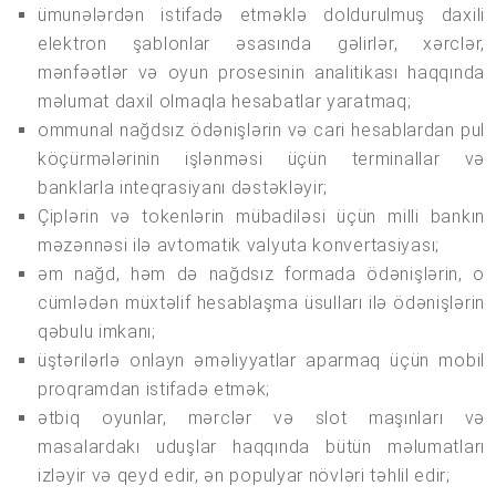
ümunələrdən istifadə etməklə doldurulmuş daxili
elektron şablonlar əsasında gəlirlər, xərclər,
mənfəətlər və oyun prosesinin analitikası haqqında
məlumat daxil olmaqla hesabatlar yaratmaq;
ommunal nağdsız ödənişlərin və cari hesablardan pul
köçürmələrinin işlənməsi üçün terminallar və
banklarla inteqrasiyanı dəstəkləyir;
Çiplərin və tokenlərin mübadiləsi üçün milli bankın
məzənnəsi ilə avtomatik valyuta konvertasiyası;
əm nağd, həm də nağdsız formada ödənişlərin, o
cümlədən müxtəlif hesablaşma üsulları ilə ödənişlərin
qəbulu imkanı;
üştərilərlə onlayn əməliyyatlar aparmaq üçün mobil
proqramdan istifadə etmək;
ətbiq oyunlar, mərclər və slot maşınları və
masalardakı uduşlar haqqında bütün məlumatları
izləyir və qeyd edir, ən populyar növləri təhlil edir;