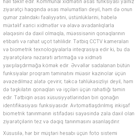
həll təklif edir. Kommunal xidmətin əsas funksiyası yalnız
ziyarətçi haqqında əsas məlumatları deyil, həm də onun
qumar zalındakı fəaliyyətini, üstünlüklərini, habelə
müxtəlif xarici xidmətlər və əlavə avadanlıqlarla
əlaqəsini də daxil olmaqla, müəssisənin qonaqlarının
etibarlı və rahat uçot təhlilidir. Tətbiq CCTV kameraları
və biometrik texnologiyalarla inteqrasiya edir ki, bu da
ziyarətçilərə nəzarəti artırmağa və xidməti
yaxşılaşdırmağa kömək edir. Əvvəllər sadalanan bütün
funksiyalar proqram təminatını müasir kazinolar üçün
əvəzedilməz alətə çevirir, təkcə təhlükəsizliyi deyil, həm
də təşkilatın qonaqları və işçiləri üçün rahatlığı təmin
edir. Tətbiqin əsas xüsusiyyətlərindən biri qonağın
identifikasiyası funksiyasıdır. Avtomatlaşdırılmış inkişaf
biometrik tanınmanın istifadəsi sayəsində zala daxil olan
ziyarətçilərin tez və dəqiq tanınmasını asanlaşdırır.
Xüsusilə, hər bir müştəri hesabı üçün foto sistemi