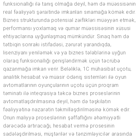
funksionallığı ilə tanış olmağa deyil, həm də müəssisənin
real fəaliyyəti şəraitində imkanları sınamağa kömək edir.
Biznes strukturunda potensial zəiflikləri müəyyən etmək,
performansı yoxlamaq və qumar müəssisəsinin xüsusi
ehtiyaclarına uyğunlaşmaq mümkündür. Sınaq həm də
tətbiqin sonrakı istifadəsi, zərurət yarandıqda,
lisenziyanı yeniləmək və ya biznes tələblərinə uyğun
olaraq funksionallığı genişləndirmək üçün təcrübə
qazanmağa imkan verir. Beləliklə, 1C mühasibat uçotu,
analitik hesabat və müasir ödəniş sistemləri ilə oyun
avtomatlarının oyunçularının uçotu üçün proqram
təminatı ilə inteqrasiya təkcə biznes proseslərinin
avtomatlaşdırılmasına deyil, həm də təşkilatın
fəaliyyətinə nəzarətin təkmilləşdirilməsinə kömək edir.
Onun maliyyə proseslərinin şəffaflığını əhəmiyyətli
dərəcədə artıracağı, hesabat vermə prosesinin
sadələşdirilməsi, müştərilər və tənzimləyicilər arasında