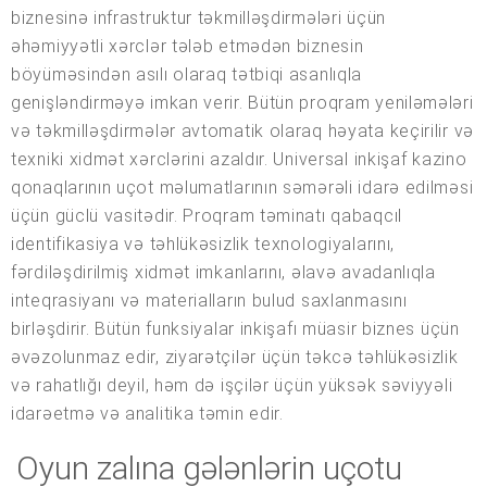
biznesinə infrastruktur təkmilləşdirmələri üçün
əhəmiyyətli xərclər tələb etmədən biznesin
böyüməsindən asılı olaraq tətbiqi asanlıqla
genişləndirməyə imkan verir. Bütün proqram yeniləmələri
və təkmilləşdirmələr avtomatik olaraq həyata keçirilir və
texniki xidmət xərclərini azaldır. Universal inkişaf kazino
qonaqlarının uçot məlumatlarının səmərəli idarə edilməsi
üçün güclü vasitədir. Proqram təminatı qabaqcıl
identifikasiya və təhlükəsizlik texnologiyalarını,
fərdiləşdirilmiş xidmət imkanlarını, əlavə avadanlıqla
inteqrasiyanı və materialların bulud saxlanmasını
birləşdirir. Bütün funksiyalar inkişafı müasir biznes üçün
əvəzolunmaz edir, ziyarətçilər üçün təkcə təhlükəsizlik
və rahatlığı deyil, həm də işçilər üçün yüksək səviyyəli
idarəetmə və analitika təmin edir.
Oyun zalına gələnlərin uçotu