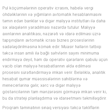
Pul köçürmələrinin operativ icrasını, habelə vergi
öhdəliklərinin və yığımların avtomatik hesablanmasını
təmin edən banklar və digər maliyyə institutları ilə daha
sıx əlaqələrin yaradılması nəzərdə tutulur. Maliyyə
axınlarının analitikası, nəzarəti və idarə edilməsi üzrə
tapşırıqların avtomatik icrası biznes proseslərinin
sadələşdirilməsinə kömək edir. Müasir həllərin tətbiqi
təkcə insan amili ilə bağlı səhvlərin sayını minimuma
endirməyə deyil, həm də operativ qərarların qəbulu üçün
vacib olan maliyyə hesabatlarının əldə edilməsi
prosesini sürətləndirməyə imkan verir. Beləliklə, analitik
hesabat qumar müəssisələrinin sahiblərinə və
menecerlərinə gəlir, xərc və digər maliyyə
göstəricilərinin tam mənzərəsini görməyə imkan verir ki,
bu da strateji planlaşdırma və idarəetməni təkmilləşdirir.
Proqram təminatının sınaq versiyası təkcə təkliflərin