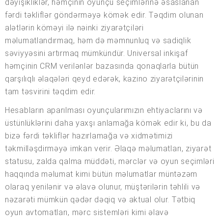
dəyişikliklər, həmçinin oyunçu seçimlərinə əsaslanan
fərdi təkliflər göndərməyə kömək edir. Təqdim olunan
alətlərin köməyi ilə nəinki ziyarətçiləri
məlumatlandırmaq, həm də məmnunluq və sadiqlik
səviyyəsini artırmaq mümkündür. Universal inkişaf
həmçinin CRM verilənlər bazasında qonaqlarla bütün
qarşılıqlı əlaqələri qeyd edərək, kazino ziyarətçilərinin
tam təsvirini təqdim edir.
Hesabların aparılması oyunçularımızın ehtiyaclarını və
üstünlüklərini daha yaxşı anlamağa kömək edir ki, bu da
bizə fərdi təkliflər hazırlamağa və xidmətimizi
təkmilləşdirməyə imkan verir. Əlaqə məlumatları, ziyarət
statusu, zalda qalma müddəti, mərclər və oyun seçimləri
haqqında məlumat kimi bütün məlumatlar müntəzəm
olaraq yenilənir və əlavə olunur, müştərilərin təhlili və
nəzarəti mümkün qədər dəqiq və aktual olur. Tətbiq
oyun avtomatları, mərc sistemləri kimi əlavə