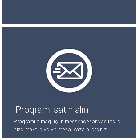
Proqramı satın alın
Proqramı almaq üçün messencerlər vasitəsilə
bizə məktub və ya mesaj yaza bilərsiniz