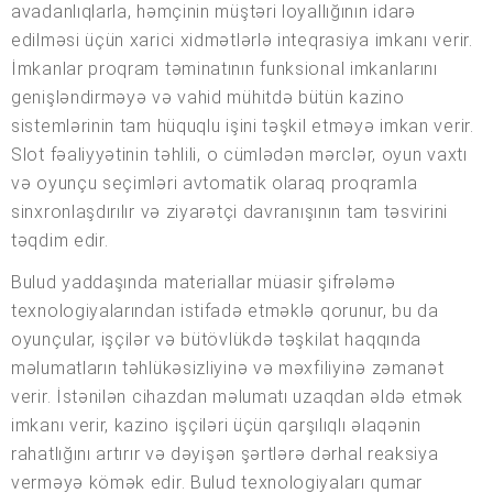
avadanlıqlarla, həmçinin müştəri loyallığının idarə
edilməsi üçün xarici xidmətlərlə inteqrasiya imkanı verir.
İmkanlar proqram təminatının funksional imkanlarını
genişləndirməyə və vahid mühitdə bütün kazino
sistemlərinin tam hüquqlu işini təşkil etməyə imkan verir.
Slot fəaliyyətinin təhlili, o cümlədən mərclər, oyun vaxtı
və oyunçu seçimləri avtomatik olaraq proqramla
sinxronlaşdırılır və ziyarətçi davranışının tam təsvirini
təqdim edir.
Bulud yaddaşında materiallar müasir şifrələmə
texnologiyalarından istifadə etməklə qorunur, bu da
oyunçular, işçilər və bütövlükdə təşkilat haqqında
məlumatların təhlükəsizliyinə və məxfiliyinə zəmanət
verir. İstənilən cihazdan məlumatı uzaqdan əldə etmək
imkanı verir, kazino işçiləri üçün qarşılıqlı əlaqənin
rahatlığını artırır və dəyişən şərtlərə dərhal reaksiya
verməyə kömək edir. Bulud texnologiyaları qumar