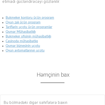
etimadı gücləndirəcəyi gözlənilir.
Bukmeker kontoru üçün proqram
Oyun zalı üçün proqram
Tariflərin uçotu üçün proqramlar
Qumar Mühasibatlığı
Bukmeker ofisinin mühasibatlığı
Casinoda mühasibatlıq
Qumar biznesinin uçotu
Oyun avtomatlarının uçotu
Həmçinin bax
Bu bölmədəki digər səhifələrə baxın