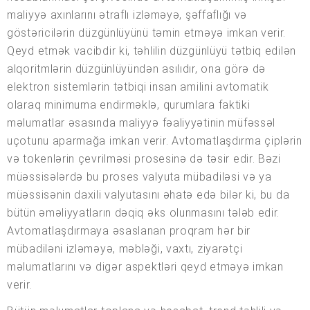
maliyyə axınlarını ətraflı izləməyə, şəffaflığı və
göstəricilərin düzgünlüyünü təmin etməyə imkan verir.
Qeyd etmək vacibdir ki, təhlilin düzgünlüyü tətbiq edilən
alqoritmlərin düzgünlüyündən asılıdır, ona görə də
elektron sistemlərin tətbiqi insan amilini avtomatik
olaraq minimuma endirməklə, qurumlara faktiki
məlumatlar əsasında maliyyə fəaliyyətinin müfəssəl
uçotunu aparmağa imkan verir. Avtomatlaşdırma çiplərin
və tokenlərin çevrilməsi prosesinə də təsir edir. Bəzi
müəssisələrdə bu proses valyuta mübadiləsi və ya
müəssisənin daxili valyutasını əhatə edə bilər ki, bu da
bütün əməliyyatların dəqiq əks olunmasını tələb edir.
Avtomatlaşdırmaya əsaslanan proqram hər bir
mübadiləni izləməyə, məbləği, vaxtı, ziyarətçi
məlumatlarını və digər aspektləri qeyd etməyə imkan
verir.