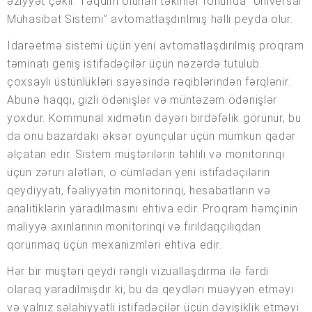
əziyyət çəkir. Təqdim olunan təkliflər fonunda “Universal
Mühasibat Sistemi” avtomatlaşdırılmış həlli peyda olur.
İdarəetmə sistemi üçün yeni avtomatlaşdırılmış proqram
təminatı geniş istifadəçilər üçün nəzərdə tutulub.
çoxsaylı üstünlükləri sayəsində rəqiblərindən fərqlənir.
Abunə haqqı, gizli ödənişlər və müntəzəm ödənişlər
yoxdur. Kommunal xidmətin dəyəri birdəfəlik görünür, bu
da onu bazardakı əksər oyunçular üçün mümkün qədər
əlçatan edir. Sistem müştərilərin təhlili və monitorinqi
üçün zəruri alətləri, o cümlədən yeni istifadəçilərin
qeydiyyatı, fəaliyyətin monitorinqi, hesabatların və
analitiklərin yaradılmasını ehtiva edir. Proqram həmçinin
maliyyə axınlarının monitorinqi və fırıldaqçılıqdan
qorunmaq üçün mexanizmləri ehtiva edir.
Hər bir müştəri qeydi rəngli vizuallaşdırma ilə fərdi
olaraq yaradılmışdır ki, bu da qeydləri müəyyən etməyi
və yalnız səlahiyyətli istifadəçilər üçün dəyişiklik etməyi