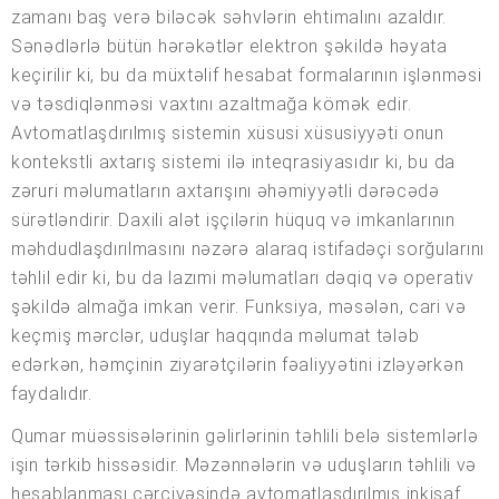
zamanı baş verə biləcək səhvlərin ehtimalını azaldır.
Sənədlərlə bütün hərəkətlər elektron şəkildə həyata
keçirilir ki, bu da müxtəlif hesabat formalarının işlənməsi
və təsdiqlənməsi vaxtını azaltmağa kömək edir.
Avtomatlaşdırılmış sistemin xüsusi xüsusiyyəti onun
kontekstli axtarış sistemi ilə inteqrasiyasıdır ki, bu da
zəruri məlumatların axtarışını əhəmiyyətli dərəcədə
sürətləndirir. Daxili alət işçilərin hüquq və imkanlarının
məhdudlaşdırılmasını nəzərə alaraq istifadəçi sorğularını
təhlil edir ki, bu da lazımi məlumatları dəqiq və operativ
şəkildə almağa imkan verir. Funksiya, məsələn, cari və
keçmiş mərclər, uduşlar haqqında məlumat tələb
edərkən, həmçinin ziyarətçilərin fəaliyyətini izləyərkən
faydalıdır.
Qumar müəssisələrinin gəlirlərinin təhlili belə sistemlərlə
işin tərkib hissəsidir. Məzənnələrin və uduşların təhlili və
hesablanması çərçivəsində avtomatlaşdırılmış inkişaf