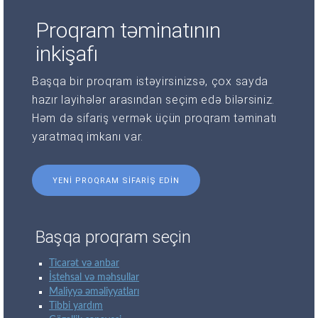
Proqram təminatının
inkişafı
Başqa bir proqram istəyirsinizsə, çox sayda
hazır layihələr arasından seçim edə bilərsiniz.
Həm də sifariş vermək üçün proqram təminatı
yaratmaq imkanı var.
YENI PROQRAM SIFARIŞ EDIN
Başqa proqram seçin
Ticarət və anbar
İstehsal və məhsullar
Maliyyə əməliyyatları
Tibbi yardım