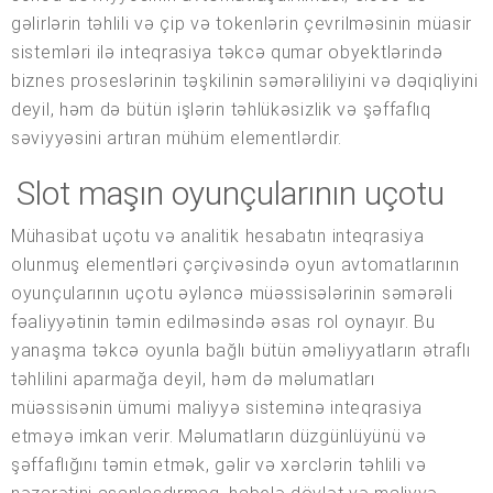
gəlirlərin təhlili və çip və tokenlərin çevrilməsinin müasir
sistemləri ilə inteqrasiya təkcə qumar obyektlərində
biznes proseslərinin təşkilinin səmərəliliyini və dəqiqliyini
deyil, həm də bütün işlərin təhlükəsizlik və şəffaflıq
səviyyəsini artıran mühüm elementlərdir.
Slot maşın oyunçularının uçotu
Mühasibat uçotu və analitik hesabatın inteqrasiya
olunmuş elementləri çərçivəsində oyun avtomatlarının
oyunçularının uçotu əyləncə müəssisələrinin səmərəli
fəaliyyətinin təmin edilməsində əsas rol oynayır. Bu
yanaşma təkcə oyunla bağlı bütün əməliyyatların ətraflı
təhlilini aparmağa deyil, həm də məlumatları
müəssisənin ümumi maliyyə sisteminə inteqrasiya
etməyə imkan verir. Məlumatların düzgünlüyünü və
şəffaflığını təmin etmək, gəlir və xərclərin təhlili və