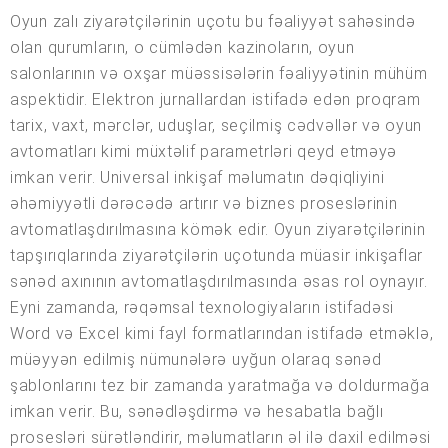
Oyun zalı ziyarətçilərinin uçotu bu fəaliyyət sahəsində
olan qurumların, o cümlədən kazinoların, oyun
salonlarının və oxşar müəssisələrin fəaliyyətinin mühüm
aspektidir. Elektron jurnallardan istifadə edən proqram
tarix, vaxt, mərclər, uduşlar, seçilmiş cədvəllər və oyun
avtomatları kimi müxtəlif parametrləri qeyd etməyə
imkan verir. Universal inkişaf məlumatın dəqiqliyini
əhəmiyyətli dərəcədə artırır və biznes proseslərinin
avtomatlaşdırılmasına kömək edir. Oyun ziyarətçilərinin
tapşırıqlarında ziyarətçilərin uçotunda müasir inkişaflar
sənəd axınının avtomatlaşdırılmasında əsas rol oynayır.
Eyni zamanda, rəqəmsal texnologiyaların istifadəsi
Word və Excel kimi fayl formatlarından istifadə etməklə,
müəyyən edilmiş nümunələrə uyğun olaraq sənəd
şablonlarını tez bir zamanda yaratmağa və doldurmağa
imkan verir. Bu, sənədləşdirmə və hesabatla bağlı
prosesləri sürətləndirir, məlumatların əl ilə daxil edilməsi