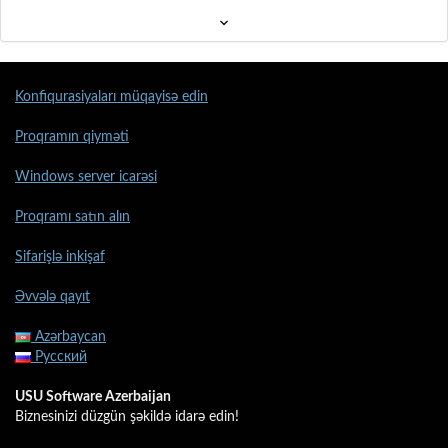
Konfiqurasiyaları müqayisə edin
Proqramın qiyməti
Windows server icarəsi
Proqramı satın alın
Sifarişlə inkişaf
Əvvələ qayıt
Azərbaycan
Русский
USU Software Azerbaijan
Biznesinizi düzgün şəkildə idarə edin!