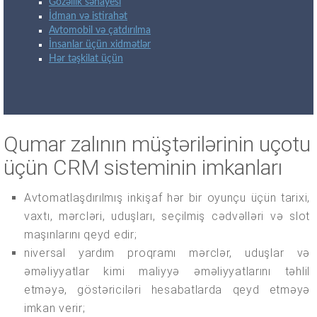
Gözəllik sənayesi
İdman və istirahət
Avtomobil və çatdırılma
İnsanlar üçün xidmətlər
Hər təşkilat üçün
Qumar zalının müştərilərinin uçotu
üçün CRM sisteminin imkanları
Avtomatlaşdırılmış inkişaf hər bir oyunçu üçün tarixi,
vaxtı, mərcləri, uduşları, seçilmiş cədvəlləri və slot
maşınlarını qeyd edir;
niversal yardım proqramı mərclər, uduşlar və
əməliyyatlar kimi maliyyə əməliyyatlarını təhlil
etməyə, göstəriciləri hesabatlarda qeyd etməyə
imkan verir;