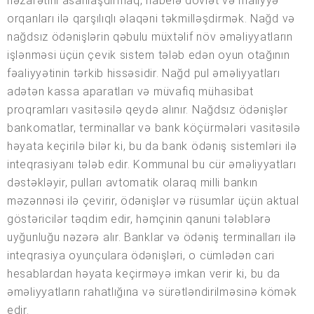
nəzarətini asanlaşdırmaq, habelə dövlət və maliyyə
orqanları ilə qarşılıqlı əlaqəni təkmilləşdirmək. Nağd və
nağdsız ödənişlərin qəbulu müxtəlif növ əməliyyatların
işlənməsi üçün çevik sistem tələb edən oyun otağının
fəaliyyətinin tərkib hissəsidir. Nağd pul əməliyyatları
adətən kassa aparatları və müvafiq mühasibat
proqramları vasitəsilə qeydə alınır. Nağdsız ödənişlər
bankomatlar, terminallar və bank köçürmələri vasitəsilə
həyata keçirilə bilər ki, bu da bank ödəniş sistemləri ilə
inteqrasiyanı tələb edir. Kommunal bu cür əməliyyatları
dəstəkləyir, pulları avtomatik olaraq milli bankın
məzənnəsi ilə çevirir, ödənişlər və rüsumlar üçün aktual
göstəricilər təqdim edir, həmçinin qanuni tələblərə
uyğunluğu nəzərə alır. Banklar və ödəniş terminalları ilə
inteqrasiya oyunçulara ödənişləri, o cümlədən cari
hesablardan həyata keçirməyə imkan verir ki, bu da
əməliyyatların rahatlığına və sürətləndirilməsinə kömək
edir.