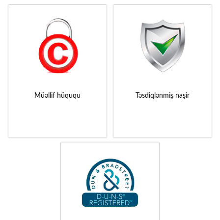
Müəllif hüququ
Təsdiqlənmiş naşir