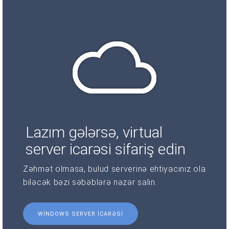
Lazım gələrsə, virtual
server icarəsi sifariş edin
Zəhmət olmasa, bulud serverinə ehtiyacınız ola
biləcək bəzi səbəblərə nəzər salın.
WINDOWS SERVER ICARƏSI