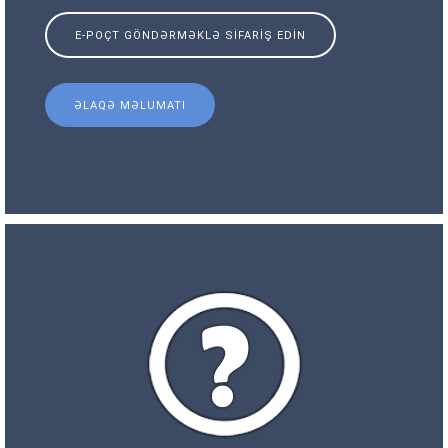
E-POÇT GÖNDƏRMƏKLƏ SIFARIŞ EDIN
ƏLAQƏ MƏLUMATI