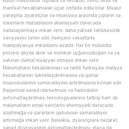
Bütün məlumatlar toplana və hesabat, trend təhlili və
mənfəət hesablamaları üçün istifadə edilə bilər. Müasir
yanaşma ziyarətçilər və müəssisə arasında çiplərin və
tokenlərin mübadiləsini əhəmiyyətli dərəcədə
sadələşdirməyə imkan verir, daha yüksək təhlükəsizlik
səviyyəsini təmin edir, həmçinin vəsaitlərlə
manipulyasiya imkanlarını azaldır. Hər bir mübadilə
prosesi qeydə alınır və mümkün uyğunsuzluqları və ya
səhvləri dərhal müəyyən etməyə imkan verir.
Məlumatların hesablanması və təhlili funksiyası maliyyə
hesabatlarının təkmilləşdirilməsinə və qumar
müəssisələrinin səmərəliliyinin artırılmasına kömək edir.
Rəqəmsal sənəd idarəetməsi və hadisələrin
avtomatlaşdırılması texnologiyalarının tətbiqi həm də
məlumatların emalı xərclərini əhəmiyyətli dərəcədə
azaltmağa və qərarların qəbulunun səmərəliliyini
artırmağa imkan verir. Beləliklə, ziyarətçilərə nəzarət,
sənəd dövriyyəsinin avtomatlaşdırılması, eləcə də