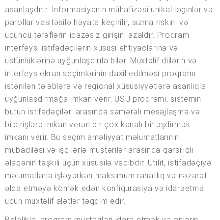
asanlaşdırır. İnformasiyanın mühafizəsi unikal loginlər və
parollar vasitəsilə həyata keçirilir, sızma riskini və
üçüncü tərəflərin icazəsiz girişini azaldır. Proqram
interfeysi istifadəçilərin xüsusi ehtiyaclarına və
üstünlüklərinə uyğunlaşdırıla bilər. Müxtəlif dillərin və
interfeys ekran seçimlərinin daxil edilməsi proqramı
istənilən tələblərə və regional xüsusiyyətlərə asanlıqla
uyğunlaşdırmağa imkan verir. USU proqramı, sistemin
bütün istifadəçiləri arasında səmərəli mesajlaşma və
bildirişlərə imkan verən bir çox kanalı birləşdirmək
imkanı verir. Bu seçim əməliyyat məlumatlarının
mübadiləsi və işçilərlə müştərilər arasında qarşılıqlı
əlaqənin təşkili üçün xüsusilə vacibdir. Utilit, istifadəçiyə
məlumatlarla işləyərkən maksimum rahatlıq və nəzarət
əldə etməyə kömək edən konfiqurasiya və idarəetmə
üçün müxtəlif alətlər təqdim edir.
Beləliklə, proqram müştəriləri idarə etmək və onların