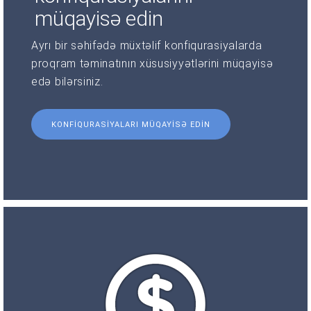
müqayisə edin
Ayrı bir səhifədə müxtəlif konfiqurasiyalarda
proqram təminatının xüsusiyyətlərini müqayisə
edə bilərsiniz.
KONFIQURASIYALARI MÜQAYISƏ EDIN