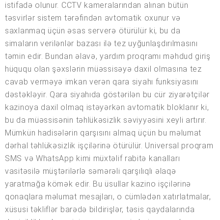
istifadə olunur. CCTV kameralarından alınan bütün
təsvirlər sistem tərəfindən avtomatik oxunur və
saxlanmaq üçün əsas serverə ötürülür ki, bu da
simaların verilənlər bazası ilə tez uyğunlaşdırılmasını
təmin edir. Bundan əlavə, yardım proqramı məhdud giriş
hüququ olan şəxslərin müəssisəyə daxil olmasına tez
cavab verməyə imkan verən qara siyahı funksiyasını
dəstəkləyir. Qara siyahıda göstərilən bu cür ziyarətçilər
kazinoya daxil olmaq istəyərkən avtomatik bloklanır ki,
bu da müəssisənin təhlükəsizlik səviyyəsini xeyli artırır.
Mümkün hadisələrin qarşısını almaq üçün bu məlumat
dərhal təhlükəsizlik işçilərinə ötürülür. Universal proqram
SMS və WhatsApp kimi müxtəlif rabitə kanalları
vasitəsilə müştərilərlə səmərəli qarşılıqlı əlaqə
yaratmağa kömək edir. Bu üsullar kazino işçilərinə
qonaqlara məlumat mesajları, o cümlədən xatırlatmalar,
xüsusi təkliflər barədə bildirişlər, təsis qaydalarında