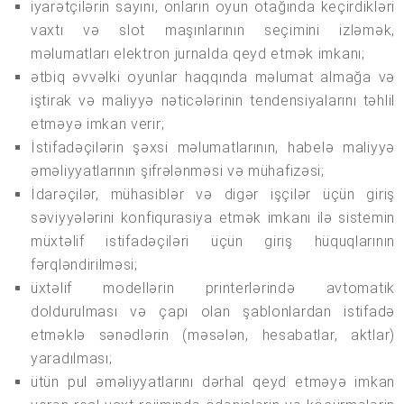
iyarətçilərin sayını, onların oyun otağında keçirdikləri
vaxtı və slot maşınlarının seçimini izləmək,
məlumatları elektron jurnalda qeyd etmək imkanı;
ətbiq əvvəlki oyunlar haqqında məlumat almağa və
iştirak və maliyyə nəticələrinin tendensiyalarını təhlil
etməyə imkan verir;
İstifadəçilərin şəxsi məlumatlarının, habelə maliyyə
əməliyyatlarının şifrələnməsi və mühafizəsi;
İdarəçilər, mühasiblər və digər işçilər üçün giriş
səviyyələrini konfiqurasiya etmək imkanı ilə sistemin
müxtəlif istifadəçiləri üçün giriş hüquqlarının
fərqləndirilməsi;
üxtəlif modellərin printerlərində avtomatik
doldurulması və çapı olan şablonlardan istifadə
etməklə sənədlərin (məsələn, hesabatlar, aktlar)
yaradılması;
ütün pul əməliyyatlarını dərhal qeyd etməyə imkan