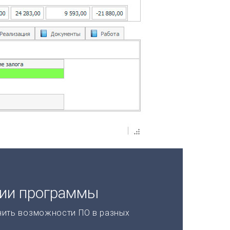
ции программы
нить возможности ПО в разных