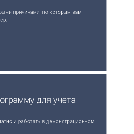
а
рыми причинами, по которым вам
ер.
рограмму для учета
латно и работать в демонстрационном