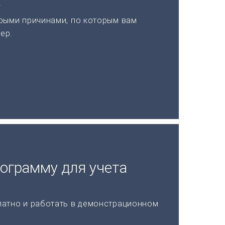
а
рыми причинами, по которым вам
ер.
рограмму для учета
латно и работать в демонстрационном